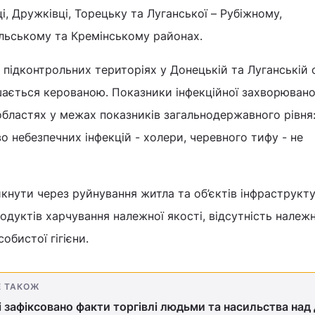
ці, Дружківці, Торецьку та Луганської – Рубіжному,
льському та Кремінському районах.
а підконтрольних територіях у Донецькій та Луганській
ається керованою. Показники інфекційної захворювано
областях у межах показників загальнодержавного рівня
 небезпечних інфекцій - холери, черевного тифу - не
нути через руйнування житла та об’єктів інфраструкту
родуктів харчування належної якості, відсутність належ
обистої гігієни.
Е ТАКОЖ
 зафіксовано факти торгівлі людьми та насильства над