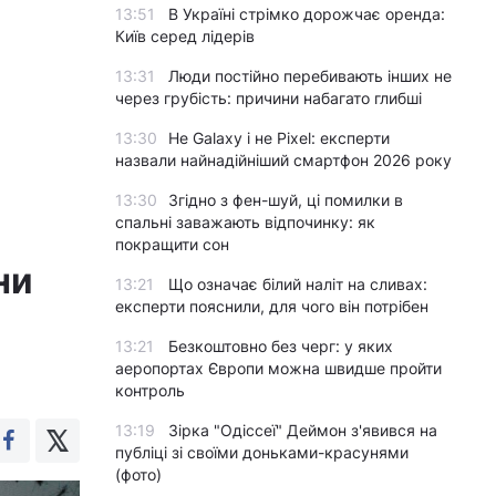
13:51
В Україні стрімко дорожчає оренда:
Київ серед лідерів
13:31
Люди постійно перебивають інших не
через грубість: причини набагато глибші
13:30
Не Galaxy і не Pixel: експерти
назвали найнадійніший смартфон 2026 року
13:30
Згідно з фен-шуй, ці помилки в
спальні заважають відпочинку: як
покращити сон
ни
13:21
Що означає білий наліт на сливах:
експерти пояснили, для чого він потрібен
13:21
Безкоштовно без черг: у яких
аеропортах Європи можна швидше пройти
контроль
13:19
Зірка "Одіссеї" Деймон з'явився на
публіці зі своїми доньками-красунями
(фото)