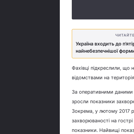
ЧИТАЙТ
Україна входить до п’я
найнебезпечнішої форм
Фахівці підкреслили, що 
відомствами на територі
За оперативними даними з
зросли показники захворю
Зокрема, у лютому 2017 р
захворюваності на гострі
показники. Найвищі показ