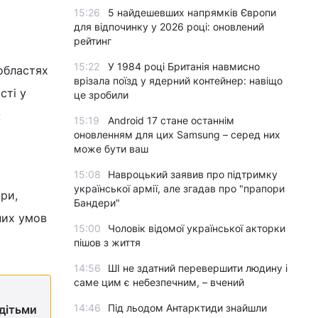
15:26
5 найдешевших напрямків Європи
для відпочинку у 2026 році: оновлений
рейтинг
15:22
У 1984 році Британія навмисно
 областях
врізала поїзд у ядерний контейнер: навіщо
сті у
це зробили
:
15:19
Android 17 стане останнім
оновленням для цих Samsung – серед них
може бути ваш
15:08
Навроцький заявив про підтримку
української армії, але згадав про "прапори
ри,
Бандери"
них умов
15:00
Чоловік відомої української акторки
пішов з життя
14:56
ШІ не здатний перевершити людину і
саме цим є небезпечним, – вчений
14:46
Під льодом Антарктиди знайшли
 дітьми