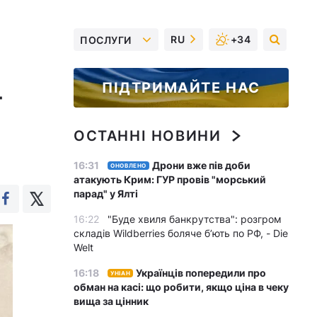
RU
+34
ПОСЛУГИ
ПІДТРИМАЙТЕ НАС
-
ОСТАННІ НОВИНИ
16:31
Дрони вже пів доби
ОНОВЛЕНО
атакують Крим: ГУР провів "морський
парад" у Ялті
16:22
"Буде хвиля банкрутства": розгром
складів Wildberries боляче бʼють по РФ, - Die
Welt
16:18
Українців попередили про
УНІАН
обман на касі: що робити, якщо ціна в чеку
вища за цінник