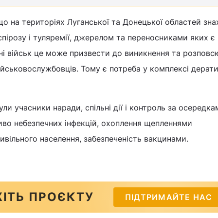
що на територіях Луганської та Донецької областей зн
пірозу і туляремії, джерелом та переносниками яких є 
і військ це може призвести до виникнення та розпов
йськовослужбовців. Тому є потреба у комплексі дерат
ули учасники наради, спільні дії і контроль за осередка
во небезпечних інфекцій, охоплення щепленнями
ивільного населення, забезпеченість вакцинами.
ІТЬ ПРОЄКТУ
ПІДТРИМАЙТЕ НАС