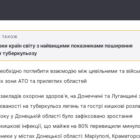
Е ТАКОЖ
тірки країн світу з найвищими показниками поширення
и туберкульозу
необхідно поглибити взаємодію між цивільними та війс
ях зони АТО та прилеглих областей
акладів охорони здоров᾽я, на Донеччині та Луганщині 
ваності на туберкульоз легень та гострі кишкові розла
оку у Донецькій області було зафіксовано зростання
 кишкові інфекції, що майже на 80% перевищили минуло
ники у містах Донецької області: Маріуполі, Краматорс