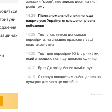
залишки "моря", яке зникло десятки тисяч
років тому
аходяться
14:29
Після аномальної спеки негода
гризуни.
накриє усю Україну: оголошено І рівень
небезпеки
сюдження
14:25
Тест зі склянкою допоможе
изаційних
перевірити, чи справно працюють ваші
пластикові вікна
14:20
Тест для перевірки IQ із сірниками,
ми
який з першого погляду долають одиниці
14:17
Брат Джолі здійснив камінг-аут
14:15
Сінгапур посадить мільйон дерев на
вулицях: для чого це потрібно
Реклама