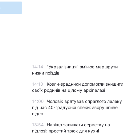
s
14:14
"Укрзалізниця" змінює маршрути
низки поїздів
14:10
Козли-зрадники допомогли знищити
своїх родичів на цілому архіпелазі
14:00
Чоловік врятував спраглого лелеку
під час 40-градусної спеки: зворушливе
відео
13:54
Навіщо залишати серветку на
підлозі: простий трюк для кухні