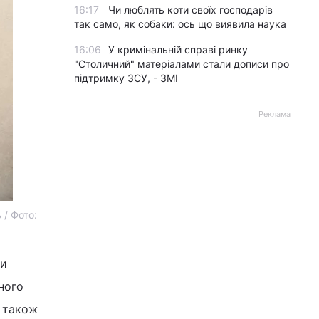
16:17
Чи люблять коти своїх господарів
так само, як собаки: ось що виявила наука
16:06
У кримінальній справі ринку
"Столичний" матеріалами стали дописи про
підтримку ЗСУ, - ЗМІ
Реклама
 / Фото:
ли
ного
а також