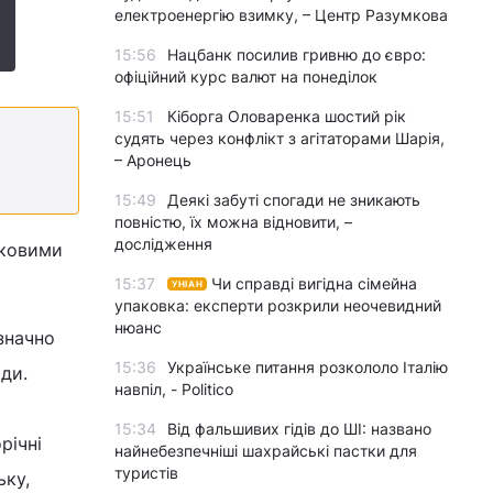
електроенергію взимку, – Центр Разумкова
15:56
Нацбанк посилив гривню до євро:
офіційний курс валют на понеділок
15:51
Кіборга Оловаренка шостий рік
судять через конфлікт з агітаторами Шарія,
– Аронець
15:49
Деякі забуті спогади не зникають
повністю, їх можна відновити, –
дослідження
ьковими
15:37
Чи справді вигідна сімейна
УНІАН
упаковка: експерти розкрили неочевидний
нюанс
значно
15:36
Українське питання розкололо Італію
ди.
навпіл, - Politico
15:34
Від фальшивих гідів до ШІ: названо
річні
найнебезпечніші шахрайські пастки для
туристів
ьку,