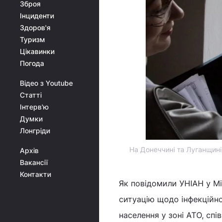
Зброя
Інциденти
Здоров'я
Туризм
Цікавинки
Погода
Відео з Youtube
Статті
Інтерв'ю
Думки
Лонгріди
На Донеччині та Луганщині
Архів
Вакансії
Контакти
Як повідомили УНІАН у Мі
ситуацію щодо інфекційно
населення у зоні АТО, спі