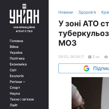
›
›
Новини
Здоров'я
Кра
У зоні АТО 
ІНФОРМАЦІЙНЕ
туберкульоз 
АГЕНТСТВО
МОЗ
Головна
Війна
Україна
09:03, 06.04.17
3 хв.
Політика
Економіка
Підпиш
Світ
Екологія
Регіони
Спорт
Наука
Техно і зв'язок
Лайт