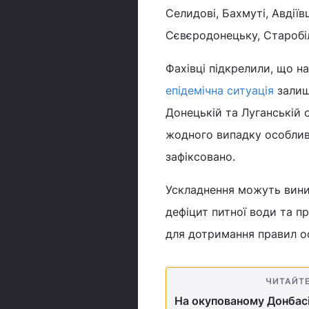
Селидові, Бахмуті, Авдіїв
Сєвєродонецьку, Старобі
Фахівці підкрелили, що н
епідемічна ситуація
залиш
Донецькій та Луганській 
жодного випадку особливо
зафіксовано.
Ускладнення можуть виник
дефіцит питної води та п
для дотримання правил ос
ЧИТАЙТ
На окупованому Донбасі