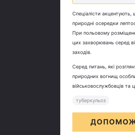
Спеціалісти акцентують, 
природні осередки лептос
При польовому розміщенн
цих захворювань серед ві
заходів.
Серед питань, які розглян
природних вогнищ особли
військовослужбовців та ц
туберкульоз
ДОПОМОЖ