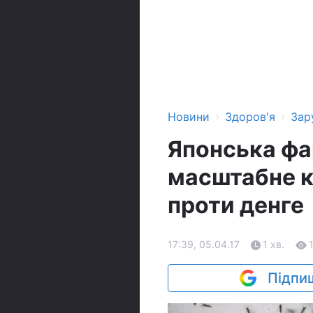
›
›
Новини
Здоров'я
Зар
Японська фа
масштабне к
проти денге
17:39, 05.04.17
1 хв.
Підпиш