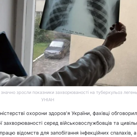
 значно зросли показники захворюваності на туберкульоз легень
УНІАН
ністерстві охорони здоров'я України, фахівці обговори
ї захворюваності серед військовослужбовців та цивіль
впрацю відомств для запобігання інфекційних спалахів, 