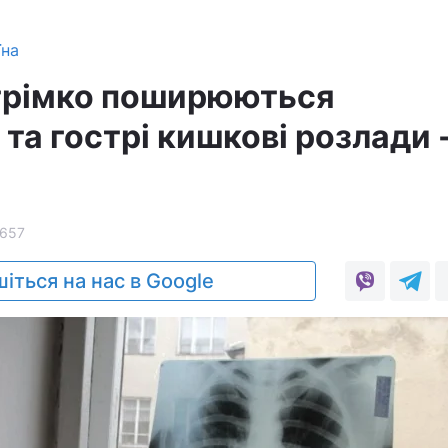
їна
стрімко поширюються
та гострі кишкові розлади 
657
іться на нас в Google