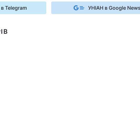
 в Telegram
УНІАН в Google New
ІВ