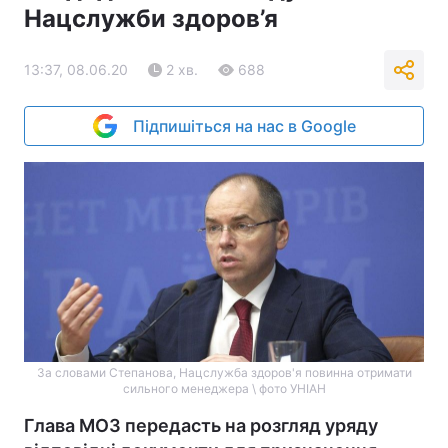
Нацслужби здоров’я
13:37, 08.06.20
2 хв.
688
Підпишіться на нас в Google
За словами Степанова, Нацслужба здоров'я повинна отримати
сильного менеджера \ фото УНІАН
Глава МОЗ передасть на розгляд уряду