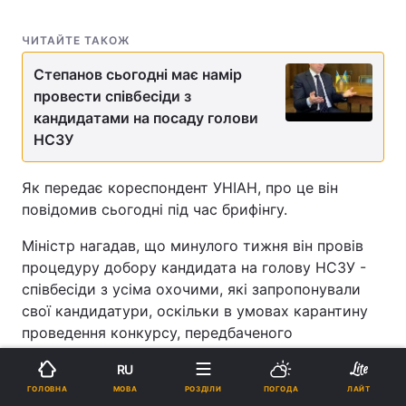
ЧИТАЙТЕ ТАКОЖ
Степанов сьогодні має намір
провести співбесіди з
кандидатами на посаду голови
НСЗУ
Як передає кореспондент УНІАН, про це він
повідомив сьогодні під час брифінгу.
Міністр нагадав, що минулого тижня він провів
процедуру добору кандидата на голову НСЗУ -
співбесіди з усіма охочими, які запропонували
свої кандидатури, оскільки в умовах карантину
проведення конкурсу, передбаченого
законодавством, неможливо.
RU
"Для нас це дуже важливо, тому що Національна
МОВА
ГОЛОВНА
РОЗДІЛИ
ПОГОДА
ЛАЙТ