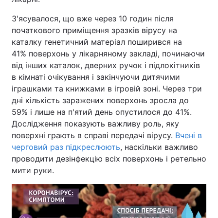
З'ясувалося, що вже через 10 годин після
початкового приміщення зразків вірусу на
каталку генетичний матеріал поширився на
41% поверхонь у лікарняному закладі, починаючи
від інших каталок, дверних ручок і підлокітників
в кімнаті очікування і закінчуючи дитячими
іграшками та книжками в ігровій зоні. Через три
дні кількість заражених поверхонь зросла до
59% і лише на п'ятий день опустилося до 41%.
Дослідження показують важливу роль, яку
поверхні грають в справі передачі вірусу.
Вчені в
черговий раз підкреслюють
, наскільки важливо
проводити дезінфекцію всіх поверхонь і ретельно
мити руки.