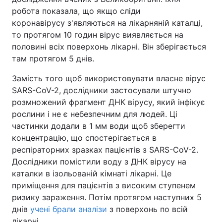
робота показала, що якщо сліди
коронавірусу з'являються на лікарняній каталці,
то протягом 10 годин вірус виявляється на
половині всіх поверхонь лікарні. Він зберігається
там протягом 5 днів.
Замість того щоб використовувати власне вірус
SARS-CoV-2, дослідники застосували штучно
розмножений фрагмент ДНК вірусу, який інфікує
рослини і не є небезпечним для людей. Ці
частинки додали в 1 мм води щоб зберегти
концентрацію, що спостерігається в
респіраторних зразках пацієнтів з SARS-CoV-2.
Дослідники помістили воду з ДНК вірусу на
каталки в ізольованій кімнаті лікарні. Це
приміщення для пацієнтів з високим ступенем
ризику зараження. Потім протягом наступних 5
днів
учені брали аналізи
з поверхонь по всій
лікарні.