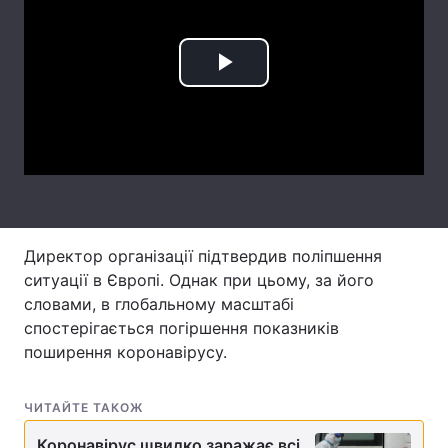
Лонгріди
Play
Відео з Youtube
Статті
Video
Інтерв'ю
Думки
Архів
Вакансії
Контакти
Директор організації підтвердив поліпшення
Послуги
ситуації в Європі. Однак при цьому, за його
словами, в глобальному масштабі
спостерігається погіршення показників
поширення коронавірусу.
ЧИТАЙТЕ ТАКОЖ
Коронавірус швидко заражає всі