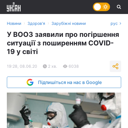
›
›
Новини
Здоров'я
Зарубіжні новини
рус
У ВООЗ заявили про погіршення
ситуації з поширенням COVID-
19 у світі
19:28, 08.06.20
2 хв.
6038
Підпишіться на нас в Google