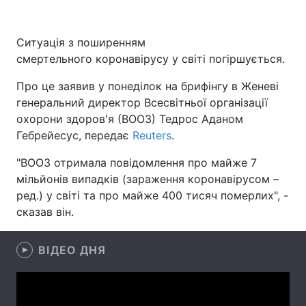
Ситуація з поширенням
смертельного коронавірусу у світі погіршується.
Головна
Війна
Про це заявив у понеділок на брифінгу в Женеві
Україна
Політика
генеральний директор Всесвітньої організації
охорони здоров'я (ВООЗ) Тедрос Аданом
Економіка
Світ
Гебрейесус, передає
Reuters
.
Спорт
Наука
"ВООЗ отримала повідомлення про майже 7
мільйонів випадків (зараження коронавірусом –
Техно і зв'язок
Лайт
ред.) у світі та про майже 400 тисяч померлих", -
Зброя
Інциденти
сказав він.
Здоров'я
Туризм
ВІДЕО ДНЯ
Цікавинки
Погода
Екологія
Регіони