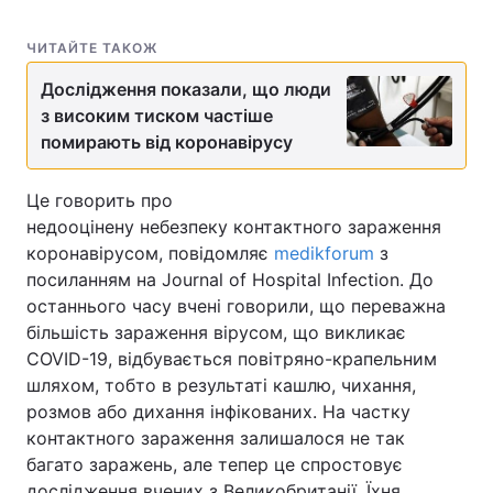
ЧИТАЙТЕ ТАКОЖ
Дослідження показали, що люди
з високим тиском частіше
помирають від коронавірусу
Це говорить про
недооцінену небезпеку контактного зараження
коронавірусом, повідомляє
medikforum
з
посиланням на Journal of Hospital Infection. До
останнього часу вчені говорили, що переважна
більшість зараження вірусом, що викликає
COVID-19, відбувається повітряно-крапельним
шляхом, тобто в результаті кашлю, чихання,
розмов або дихання інфікованих. На частку
контактного зараження залишалося не так
багато заражень, але тепер це спростовує
дослідження вчених з Великобританії. Їхня