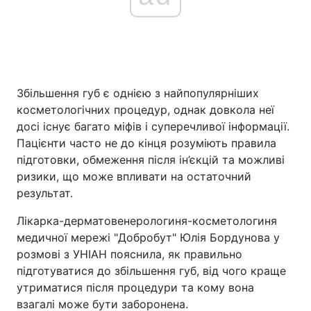
Головна
Війна
Україна
Політика
Збільшення губ є однією з найпопулярніших
косметологічних процедур, однак довкола неї
Економіка
Світ
досі існує багато міфів і суперечливої інформації.
Пацієнти часто не до кінця розуміють правила
Спорт
Наука
підготовки, обмеження після ін’єкцій та можливі
ризики, що може впливати на остаточний
Техно і зв'язок
Лайт
результат.
Зброя
Інциденти
Лікарка-дерматовенерологиня-косметологиня
медичної мережі "Добробут" Юлія Бордунова у
Здоров'я
Туризм
розмові з УНІАН пояснила, як правильно
підготуватися до збільшення губ, від чого краще
Цікавинки
Погода
утриматися після процедури та кому вона
взагалі може бути заборонена.
Екологія
Регіони