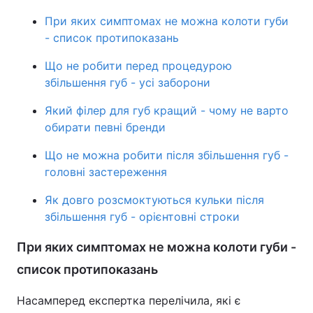
При яких симптомах не можна колоти губи
Лонгріди
- список протипоказань
Що не робити перед процедурою
Відео з Youtube
Статті
збільшення губ - усі заборони
Інтерв'ю
Думки
Який філер для губ кращий - чому не варто
обирати певні бренди
Архів
Вакансії
Що не можна робити після збільшення губ -
Контакти
головні застереження
Послуги
Як довго розсмоктуються кульки після
збільшення губ - орієнтовні строки
При яких симптомах не можна колоти губи -
список протипоказань
Насамперед експертка перелічила, які є