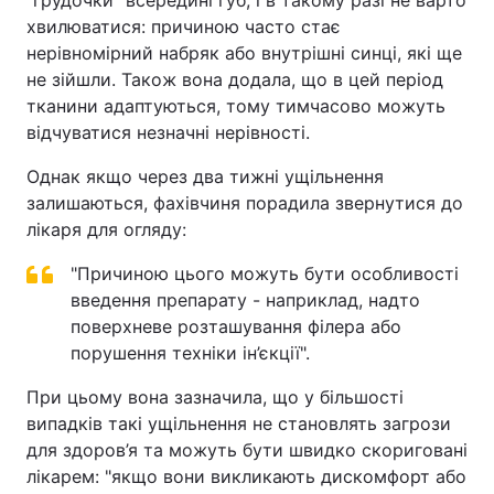
"грудочки" всередині губ, і в такому разі не варто
хвилюватися: причиною часто стає
нерівномірний набряк або внутрішні синці, які ще
не зійшли. Також вона додала, що в цей період
тканини адаптуються, тому тимчасово можуть
відчуватися незначні нерівності.
Однак якщо через два тижні ущільнення
залишаються, фахівчиня порадила звернутися до
лікаря для огляду:
"Причиною цього можуть бути особливості
введення препарату - наприклад, надто
поверхневе розташування філера або
порушення техніки ін’єкції".
При цьому вона зазначила, що у більшості
випадків такі ущільнення не становлять загрози
для здоров’я та можуть бути швидко скориговані
лікарем: "якщо вони викликають дискомфорт або