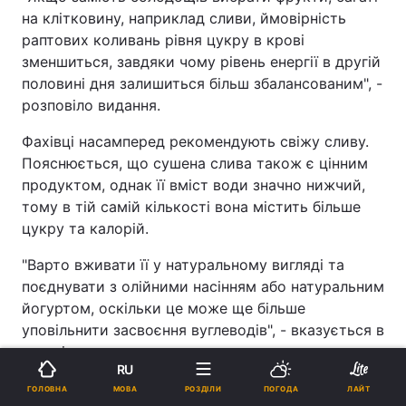
на клітковину, наприклад сливи, ймовірність
раптових коливань рівня цукру в крові
зменшиться, завдяки чому рівень енергії в другій
половині дня залишиться більш збалансованим", -
розповіло видання.
Фахівці насамперед рекомендують свіжу сливу.
Пояснюється, що сушена слива також є цінним
продуктом, однак її вміст води значно нижчий,
тому в тій самій кількості вона містить більше
цукру та калорій.
"Варто вживати її у натуральному вигляді та
поєднувати з олійними насінням або натуральним
йогуртом, оскільки це може ще більше
уповільнити засвоєння вуглеводів", - вказується в
статті.
RU
Експерти наголошують, що навіть при діабеті не
МОВА
ГОЛОВНА
РОЗДІЛИ
ПОГОДА
ЛАЙТ