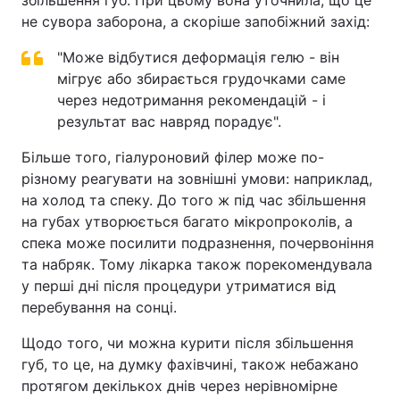
збільшення губ. При цьому вона уточнила, що це
не сувора заборона, а скоріше запобіжний захід:
"Може відбутися деформація гелю - він
мігрує або збирається грудочками саме
через недотримання рекомендацій - і
результат вас навряд порадує".
Більше того, гіалуроновий філер може по-
різному реагувати на зовнішні умови: наприклад,
на холод та спеку. До того ж під час збільшення
на губах утворюється багато мікропроколів, а
спека може посилити подразнення, почервоніння
та набряк. Тому лікарка також порекомендувала
у перші дні після процедури утриматися від
перебування на сонці.
Щодо того, чи можна курити після збільшення
губ, то це, на думку фахівчині, також небажано
протягом декількох днів через нерівномірне