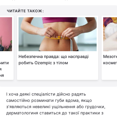
ЧИТАЙТЕ ТАКОЖ:
Небезпечна правда: що насправді
Мезоте
чити
робить Ozempic з тілом
косме
я
ня
І хоча деякі спеціалісти дійсно радять
самостійно розминати губи вдома, якщо
з'являються невеликі ущільнення або грудочки,
дерматологиня ставиться до такої практики з