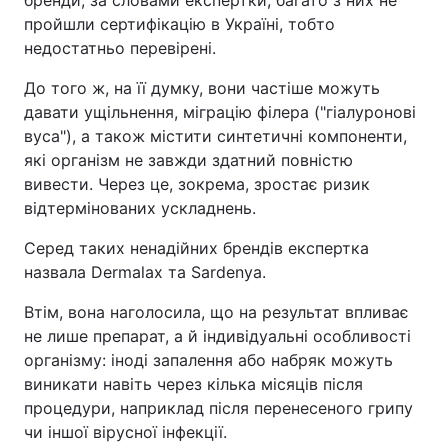
бренди, за словами експертки, багато з них не
пройшли сертифікацію в Україні, тобто
недостатньо перевірені.
До того ж, на її думку, вони частіше можуть
давати ущільнення, міграцію філера ("гіалуронові
вуса"), а також містити синтетичні компоненти,
які організм не завжди здатний повністю
вивести. Через це, зокрема, зростає ризик
відтермінованих ускладнень.
Серед таких ненадійних брендів експертка
назвала Dermalax та Sardenya.
Втім, вона наголосила, що на результат впливає
не лише препарат, а й індивідуальні особливості
організму: іноді запалення або набряк можуть
виникати навіть через кілька місяців після
процедури, наприклад після перенесеного грипу
чи іншої вірусної інфекції.