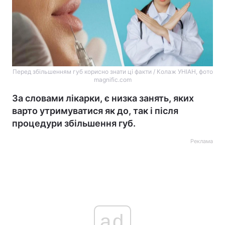
Перед збільшенням губ корисно знати ці факти / Колаж УНIАН, фото
magnific.com
За словами лікарки, є низка занять, яких
варто утримуватися як до, так і після
процедури збільшення губ.
Реклама
ad