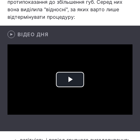
протипоказання до збільшення губ. Серед них
вона виділила "відносні", за яких варто лише
Тема оформлення
відтермінувати процедуру:
ВІДЕО ДНЯ
Play
Video