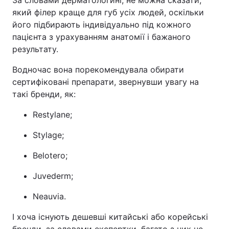
За словами дерматологині, не можна сказати,
який філер краще для губ усіх людей, оскільки
його підбирають індивідуально під кожного
пацієнта з урахуванням анатомії і бажаного
результату.
Водночас вона порекомендувала обирати
сертифіковані препарати, звернувши увагу на
такі бренди, як:
Restylane;
Stylage;
Belotero;
Juvederm;
Neauvia.
І хоча існують дешевші китайські або корейські