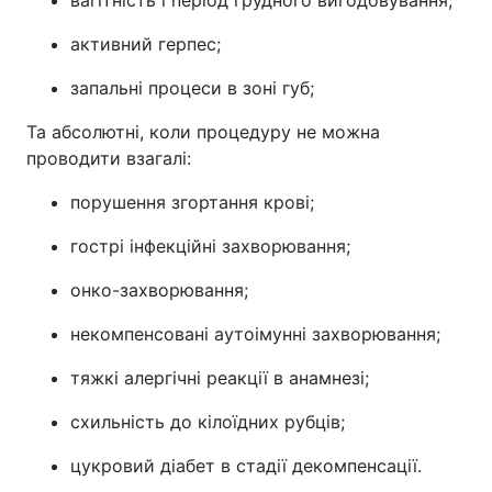
вагітність і період грудного вигодовування;
активний герпес;
запальні процеси в зоні губ;
Та абсолютні, коли процедуру не можна
проводити взагалі:
порушення згортання крові;
гострі інфекційні захворювання;
онко-захворювання;
некомпенсовані аутоімунні захворювання;
тяжкі алергічні реакції в анамнезі;
схильність до кілоїдних рубців;
цукровий діабет в стадії декомпенсації.