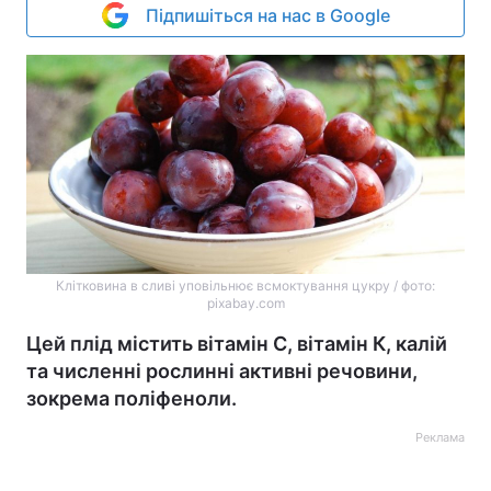
Підпишіться на нас в Google
Клітковина в сливі уповільнює всмоктування цукру / фото:
pixabay.com
Цей плід містить вітамін С, вітамін К, калій
та численні рослинні активні речовини,
зокрема поліфеноли.
Реклама