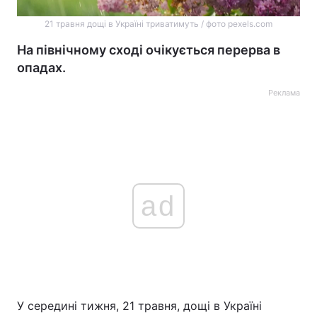
21 травня дощі в Україні триватимуть / фото pexels.com
На північному сході очікується перерва в
опадах.
Реклама
ad
У середині тижня, 21 травня, дощі в Україні