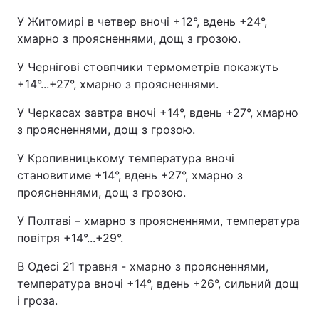
У Житомирі в четвер вночі +12°, вдень +24°,
хмарно з проясненнями, дощ з грозою.
У Чернігові стовпчики термометрів покажуть
+14°...+27°, хмарно з проясненнями.
У Черкасах завтра вночі +14°, вдень +27°, хмарно
з проясненнями, дощ з грозою.
У Кропивницькому температура вночі
становитиме +14°, вдень +27°, хмарно з
проясненнями, дощ з грозою.
У Полтаві – хмарно з проясненнями, температура
повітря +14°...+29°.
В Одесі 21 травня - хмарно з проясненнями,
температура вночі +14°, вдень +26°, сильний дощ
і гроза.