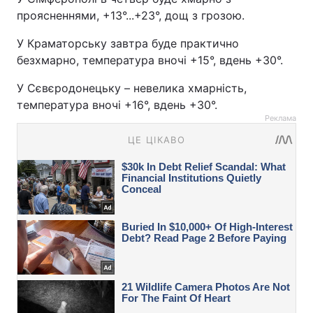
проясненнями, +13°...+23°, дощ з грозою.
У Краматорську завтра буде практично
безхмарно, температура вночі +15°, вдень +30°.
У Сєвєродонецьку – невелика хмарність,
температура вночі +16°, вдень +30°.
Реклама