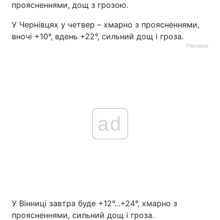
проясненнями, дощ з грозою.
У Чернівцях у четвер – хмарно з проясненнями,
вночі +10°, вдень +22°, сильний дощ і гроза.
Реклама
ad
У Вінниці завтра буде +12°...+24°, хмарно з
проясненнями, сильний дощ і гроза.