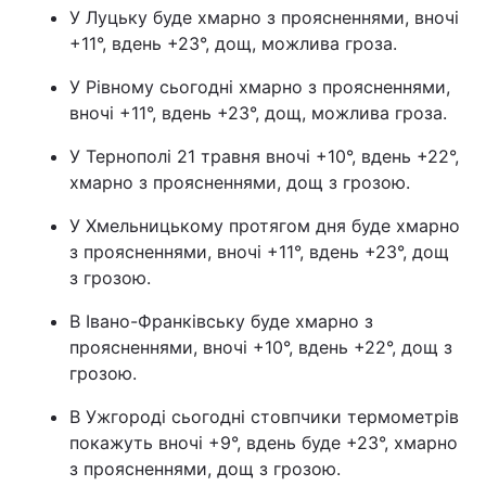
У Луцьку буде хмарно з проясненнями, вночі
+11°, вдень +23°, дощ, можлива гроза.
У Рівному сьогодні хмарно з проясненнями,
вночі +11°, вдень +23°, дощ, можлива гроза.
У Тернополі 21 травня вночі +10°, вдень +22°,
хмарно з проясненнями, дощ з грозою.
У Хмельницькому протягом дня буде хмарно
з проясненнями, вночі +11°, вдень +23°, дощ
з грозою.
В Івано-Франківську буде хмарно з
проясненнями, вночі +10°, вдень +22°, дощ з
грозою.
В Ужгороді сьогодні стовпчики термометрів
покажуть вночі +9°, вдень буде +23°, хмарно
з проясненнями, дощ з грозою.