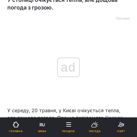
погода з грозою.
Реклама
ad
У середу, 20 травня, у Києві очікується тепла,
але дощова погода. Про це повідомляє
Погода
УНІАН
.
RU
МОВА
ГОЛОВНА
РОЗДІЛИ
ПОГОДА
ЛАЙТ