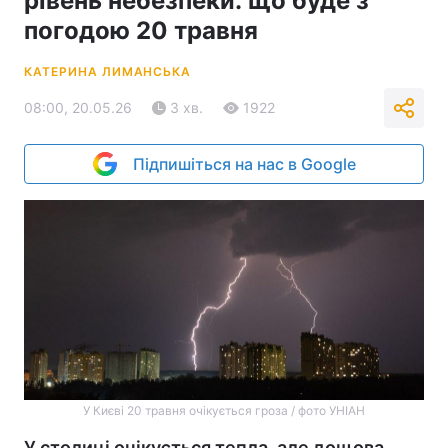
рівень небезпеки: що буде з
погодою 20 травня
КАТЕРИНА ЛИМАНСЬКА
08:00, 20.05.26
3 хв.
1922
Підпишіться на нас в Google
У Києві 20 травня очікується гроза / фото УНІАН
У столиці очікується тепла, але дощова