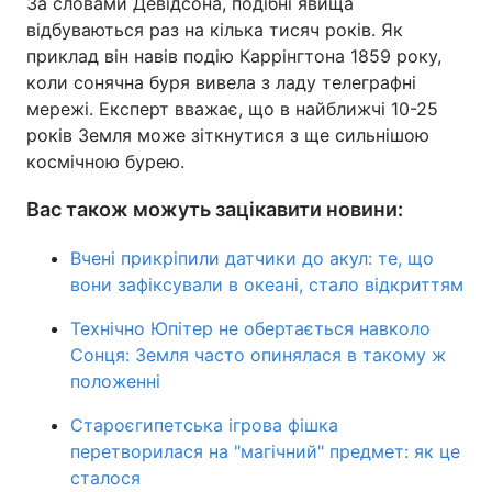
За словами Девідсона, подібні явища
відбуваються раз на кілька тисяч років. Як
приклад він навів подію Каррінгтона 1859 року,
коли сонячна буря вивела з ладу телеграфні
мережі. Експерт вважає, що в найближчі 10-25
років Земля може зіткнутися з ще сильнішою
космічною бурею.
Вас також можуть зацікавити новини:
Вчені прикріпили датчики до акул: те, що
вони зафіксували в океані, стало відкриттям
Технічно Юпітер не обертається навколо
Сонця: Земля часто опинялася в такому ж
положенні
Староєгипетська ігрова фішка
перетворилася на "магічний" предмет: як це
сталося