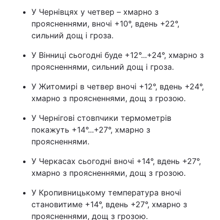
У Чернівцях у четвер – хмарно з
проясненнями, вночі +10°, вдень +22°,
сильний дощ і гроза.
У Вінниці сьогодні буде +12°...+24°, хмарно з
проясненнями, сильний дощ і гроза.
У Житомирі в четвер вночі +12°, вдень +24°,
хмарно з проясненнями, дощ з грозою.
У Чернігові стовпчики термометрів
покажуть +14°...+27°, хмарно з
проясненнями.
У Черкасах сьогодні вночі +14°, вдень +27°,
хмарно з проясненнями, дощ з грозою.
У Кропивницькому температура вночі
становитиме +14°, вдень +27°, хмарно з
проясненнями, дощ з грозою.