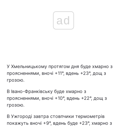
ad
У Хмельницькому протягом дня буде хмарно з
проясненнями, вночі +11°, вдень +23°, дощ з
грозою.
В Івано-Франківську буде хмарно з
проясненнями, вночі +10°, вдень +22°, дощ з
грозою.
В Ужгороді завтра стовпчики термометрів
покажуть вночі +9°, вдень буде +23°, хмарно з