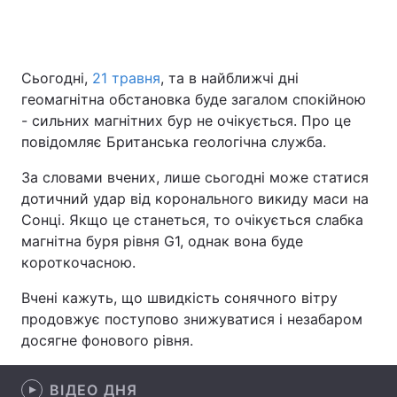
Головна
Війна
Сьогодні,
21 травня
, та в найближчі дні
геомагнітна обстановка буде загалом спокійною
Україна
Політика
- сильних магнітних бур не очікується. Про це
повідомляє Британська геологічна служба.
Економіка
Світ
За словами вчених, лише сьогодні може статися
Спорт
Наука
дотичний удар від коронального викиду маси на
Сонці. Якщо це станеться, то очікується слабка
Техно і зв'язок
Лайт
магнітна буря рівня G1, однак вона буде
короткочасною.
Зброя
Інциденти
Вчені кажуть, що швидкість сонячного вітру
Здоров'я
Туризм
продовжує поступово знижуватися і незабаром
досягне фонового рівня.
Цікавинки
Погода
Екологія
Регіони
ВІДЕО ДНЯ