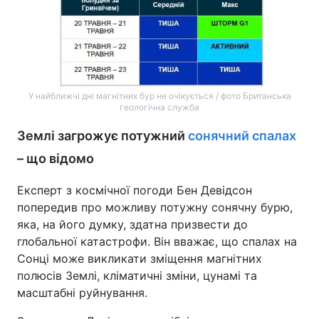
Тема оформлення
У найближчі дні магнітних бур не очікується / фото Британська
геологічна служба
Землі загрожує потужний
сонячний спалах
– що відомо
Експерт з космічної погоди Бен Девідсон
попередив про можливу потужну сонячну бурю,
яка, на його думку, здатна призвести до
глобальної катастрофи. Він вважає, що спалах на
Сонці може викликати зміщення магнітних
полюсів Землі, кліматичні зміни, цунамі та
масштабні руйнування.