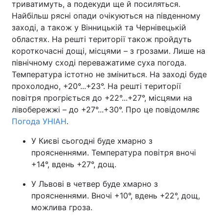
триватимуть, а подекуди ще й посиляться.
Найбільш рясні опади очікуються на південному
заході, а також у Вінницькій та Чернівецькій
областях. На решті території також пройдуть
короткочасні дощі, місцями – з грозами. Лише на
північному сході переважатиме суха погода.
Температура істотно не зміниться. На заході буде
прохолодно, +20°...+23°. На решті території
повітря прогріється до +22°...+27°, місцями на
лівобережжі – до +27°...+30°. Про це повідомляє
Погода УНІАН
.
У Києві сьогодні буде хмарно з
проясненнями. Температура повітря вночі
+14°, вдень +27°, дощ.
У Львові в четвер буде хмарно з
проясненнями. Вночі +10°, вдень +22°, дощ,
можлива гроза.