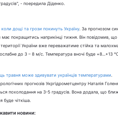
радусів", - поередила Діденко.
,
коли дощі та грози покинуть Україну
. За прогнозом си
ія має покращитись наприкінці тижня. Він повідомив, що
і території України вже переважатиме стійка та малохм
послабне до 3 – 8 м/с. Температура вночі буде +8...+13 °
ець травня може здивувати українців температурами
.
рологічних прогнозів Укргідрометцентру Наталія Голен
ься похолодання на 3-5 градусів. Вона додала, що бли
я буде чіткіша.
кавити новини: