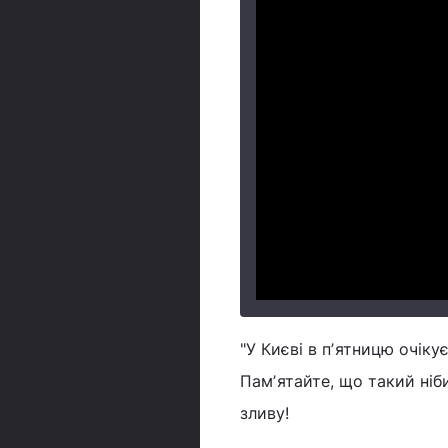
"У Києві в пʼятницю очік
Памʼятайте, що такий ніб
зливу!