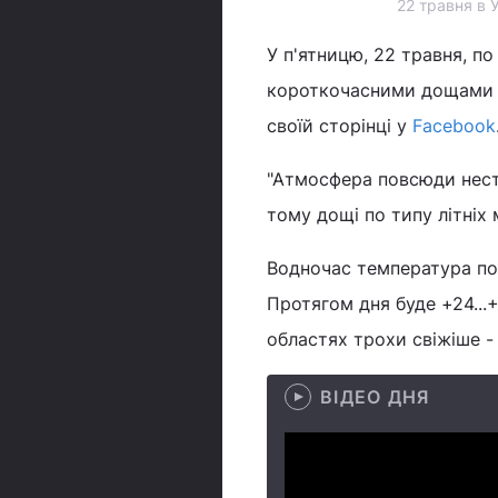
22 травня в 
У п'ятницю, 22 травня, по
короткочасними дощами т
своїй сторінці у
Facebook
"Атмосфера повсюди нест
тому дощі по типу літніх 
Водночас температура пов
Протягом дня буде +24...+
областях трохи свіжіше - 
ВІДЕО ДНЯ