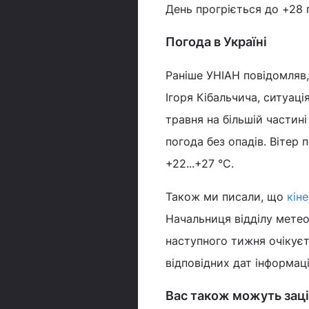
День прогріється до +28 г
Погода в Україні
Раніше УНІАН повідомляв
Ігоря Кібальчича, ситуац
травня на більшій частин
погода без опадів. Вітер 
+22...+27 °С.
Також ми писали, що
кін
Начальниця відділу метео
наступного тижня очікуєт
відповідних дат інформаці
Вас також можуть заці