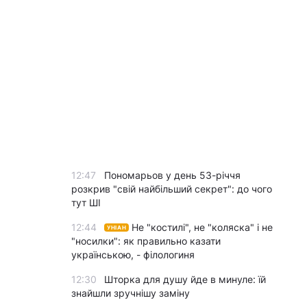
12:47
Пономарьов у день 53-річчя
розкрив "свій найбільший секрет": до чого
тут ШІ
12:44
Не "костилі", не "коляска" і не
УНІАН
"носилки": як правильно казати
українською, - філологиня
12:30
Шторка для душу йде в минуле: їй
знайшли зручнішу заміну