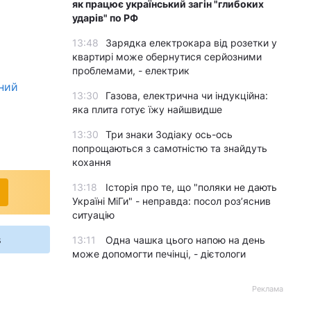
як працює український загін "глибоких
ударів" по РФ
13:48
Зарядка електрокара від розетки у
квартирі може обернутися серйозними
проблемами, - електрик
чний
13:30
Газова, електрична чи індукційна:
яка плита готує їжу найшвидше
13:30
Три знаки Зодіаку ось-ось
попрощаються з самотністю та знайдуть
кохання
13:18
Історія про те, що "поляки не дають
Україні МіГи" - неправда: посол роз’яснив
ситуацію
s
13:11
Одна чашка цього напою на день
може допомогти печінці, - дієтологи
Реклама