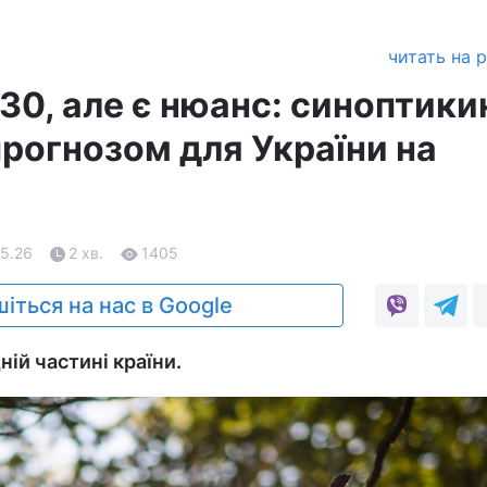
читать на 
+30, але є нюанс: синоптики
прогнозом для України на
05.26
2 хв.
1405
іться на нас в Google
ній частині країни.