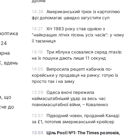
дронів
14:38
Американський трюк із картоплею
фрі допомагає швидко загустити суп
14:27
Хіт 1983 року став однією з
ноптика
"найкращих літніх пісень усіх часів": у чому
її таємниця
 24
14:16
Три яблука сховалися серед птахів:
арна
на їх пошуки дають лише 11 секунд
С, вдень
14:05
Випросила рецепт кабачків по-
корейськи у продавця на ринку: готую їх
просто так і на зиму
13:59
Одеса вночі пережила
я, що
наймасштабніший удар за весь час
повномасштабної війни, – Коваленко
жче до
13:57
Підводний човен, проданий Канаді
за £1, потопив американський крейсер
13:55
Ціль Росії №1: The Times розповів,