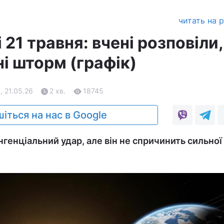
читать на 
 21 травня: вчені розповіли,
і шторм (графік)
, 21.05.26
2 хв.
18745
іться на нас в Google
генціальний удар, але він не спричинить сильної