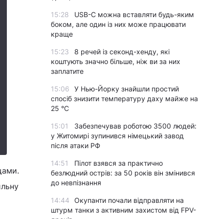
15:28
USB-C можна вставляти будь-яким
боком, але один із них може працювати
краще
15:23
8 речей із секонд-хенду, які
коштують значно більше, ніж ви за них
заплатите
15:06
У Нью-Йорку знайшли простий
спосіб знизити температуру даху майже на
25 °C
15:01
Забезпечував роботою 3500 людей:
у Житомирі зупинився німецький завод
після атаки РФ
14:51
Пілот взявся за практично
щами.
безлюдний острів: за 50 років він змінився
до невпізнання
ильну
14:44
Окупанти почали відправляти на
штурм танки з активним захистом від FPV-