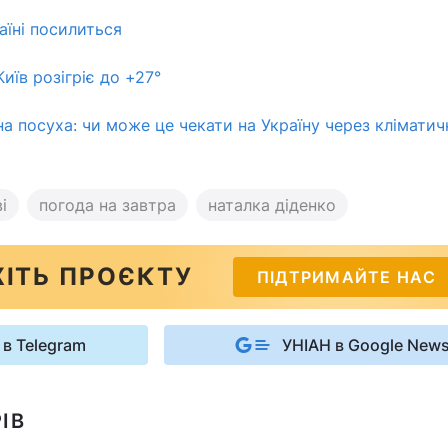
аїні посилиться
иїв розігріє до +27°
на посуха: чи може це чекати на Україну через клімати
і
погода на завтра
наталка діденко
ІТЬ ПРОЄКТУ
ПІДТРИМАЙТЕ НАС
 в Telegram
УНІАН в Google New
ІВ