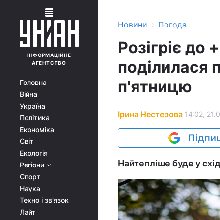
›
Новини
Погода
Розігріє до 
ІНФОРМАЦІЙНЕ
поділилася 
АГЕНТСТВО
п'ятницю
Головна
Війна
Україна
Ірина Нестерова
14:02, 21.
Політика
Економіка
Підпиш
Світ
Екологія
Найтепліше буде у схід
Регіони
Спорт
Наука
Техно і зв'язок
Лайт