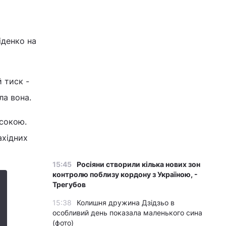
іденко на
 тиск -
ла вона.
исокою.
ахідних
15:45
Росіяни створили кілька нових зон
контролю поблизу кордону з Україною, -
Трегубов
15:38
Колишня дружина Дзідзьо в
особливий день показала маленького сина
(фото)