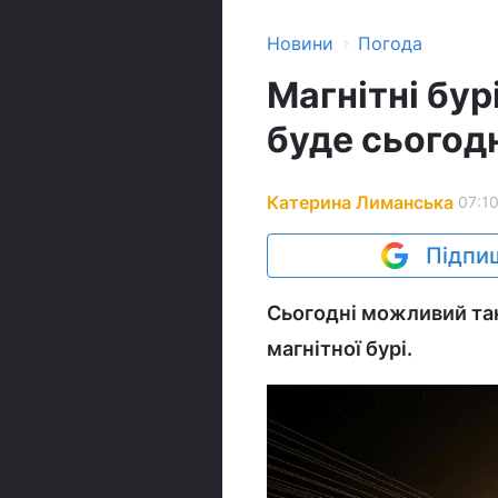
›
Новини
Погода
Магнітні бурі
буде сьогодн
Катерина Лиманська
07:10
Підпиш
Сьогодні можливий тан
магнітної бурі.