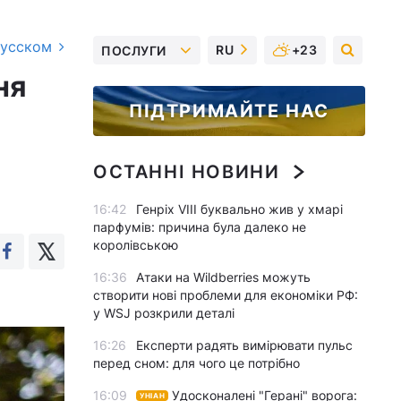
русском
RU
+23
ПОСЛУГИ
ня
ПІДТРИМАЙТЕ НАС
ОСТАННІ НОВИНИ
16:42
Генріх VIII буквально жив у хмарі
парфумів: причина була далеко не
королівською
16:36
Атаки на Wildberries можуть
створити нові проблеми для економіки РФ:
у WSJ розкрили деталі
16:26
Експерти радять вимірювати пульс
перед сном: для чого це потрібно
16:09
Удосконалені "Герані" ворога:
УНІАН