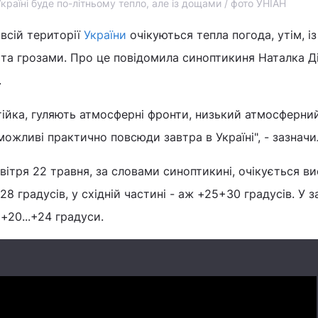
Україні буде по-літньому тепло, але із дощами / фото УНІАН
 всій території
України
очікуються тепла погода, утім, із
а грозами. Про це повідомила синоптикиня Наталка Д
.
ійка, гуляють атмосферні фронти, низький атмосферний
можливі практично повсюди завтра в Україні", - зазначи
ітря 22 травня, за словами синоптикині, очікується в
28 градусів, у східній частині - аж +25+30 градусів. У з
+20...+24 градуси.