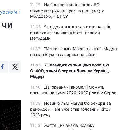
12:18
На Одещині через атаку РФ
обмежено рух до пунктів пропуску з
русском
Молдовою, – ДПСУ
 чи
12:08
Як відучити кота залазити на стіл:
власники поділилися ефективними
методами
11:57
"Ми вистоїмо, Москва ляже": Мадяр
назвав 5 умов завершення війни
11:43
У Геленджику знищено позицію
С-400, з якої 8 серпня били по Україні, -
Мадяр
11:40
Дві океанічні аномалії можуть
вплинути на зиму 2026–2027 років у Європі
11:38
Новий фільм Marvel б’є рекорд за
рекордом - він уже став головним хітом
2026 року
11:25
Життя цих знаків Зодіаку