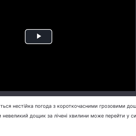
Play
Video
ується нестійка погода з короткочасними грозовими до
и невеликий дощик за лічені хвилини може перейти у с