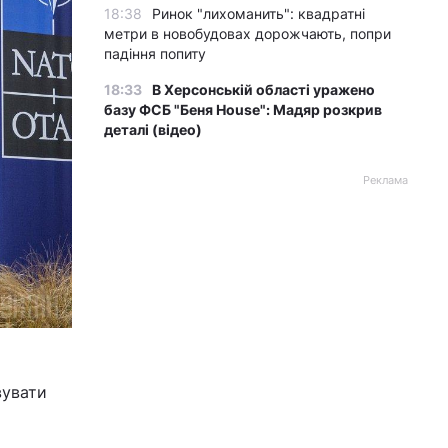
18:38
Ринок "лихоманить": квадратні
метри в новобудовах дорожчають, попри
падіння попиту
18:33
В Херсонській області уражено
базу ФСБ "Беня House": Мадяр розкрив
деталі (відео)
Реклама
вувати