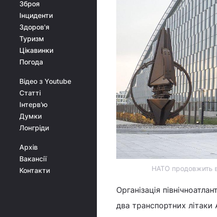
Зброя
Інциденти
Здоров'я
Туризм
Цікавинки
Погода
Відео з Youtube
Статті
Інтерв'ю
Думки
Лонгріди
Архів
Вакансії
НАТО продовжить ви
Контакти
Організація північноатл
два транспортних літаки 