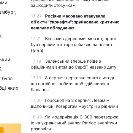
ами
зашкодити стосункам
ембург,
17:27
Росіяни масовано атакували
обʼєкти "Укрнафти": зруйновано критично
важливе обладнання
і
,
17:21
Він лазив деревами, мов кіт, проте
був першим в історії собакою на планеті
(фото)
ський
17:18
Зеленський вперше поїде з
офіційним візитом до Сербії: названо дату
.
17:10
8 серпня: церковне свято сьогодні,
" було
що потрібно зробити, щоб здійснилося
бці яких
бажання
17:00
Гороскоп на 8 серпня: Левам –
відпочинок, Козерогам – зустріч з рідними
16:49
Як модернізація С-300 перетворює
їх на український аналог Patriot: аналітики
розповіли