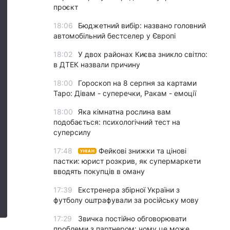
проєкт
18:06
Бюджетний вибір: названо головний
автомобільний бестселер у Європі
18:02
У двох районах Києва зникло світло:
в ДТЕК назвали причину
18:00
Гороскоп на 8 серпня за картами
Таро: Дівам - суперечки, Ракам - емоції
18:00
Яка кімнатна рослина вам
подобається: психологічний тест на
суперсилу
17:48
Фейкові знижки та цінові
УНІАН
пастки: юрист розкрив, як супермаркети
вводять покупців в оману
17:39
Екстренера збірної України з
футболу оштрафували за російську мову
17:29
Звичка постійно обговорювати
проблеми з партнером: чому це може