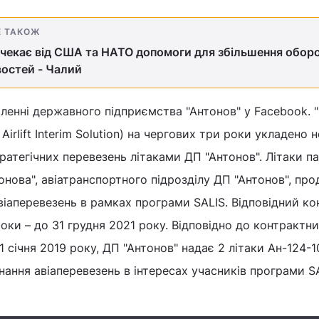
Е ТАКОЖ
 чекає від США та НАТО допомоги для збільшення обор
остей - Чалий
ленні державного підприємства "Антонов" у Facebook. 
Airlift Interim Solution) на чергових три роки укладено 
ратегічних перевезень літаками ДП "Антонов". Літаки п
нтонова", авіатранспортного підрозділу ДП "Антонов", пр
віаперевезень в рамках програми SALIS. Відповідний ко
оки – до 31 грудня 2021 року. Відповідно до контрактн
1 січня 2019 року, ДП "Антонов" надає 2 літаки Ан-124-1
нання авіаперевезень в інтересах учасників програми SA