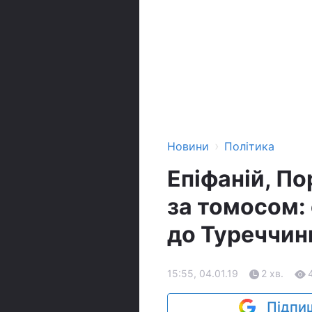
›
Новини
Політика
Епіфаній, По
за томосом: 
до Туреччин
15:55, 04.01.19
2 хв.
Підпиш