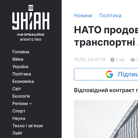
›
Новини
Політика
НАТО продо
ІНФОРМАЦІЙНЕ
транспортні 
АГЕНТСТВО
Головна
Війна
16:05, 04.01.19
2 хв.
Україна
Підпиш
Політика
Економіка
Світ
Відповідний контракт п
Екологія
Регіони
Спорт
Наука
Техно і зв'язок
Лайт