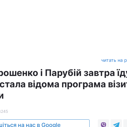
читать на 
рошенко і Парубій завтра ї
стала відома програма візи
и
4245
іться на нас в Google