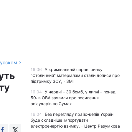
русском
16:06
У кримінальній справі ринку
дуть
"Столичний" матеріалами стали дописи про
підтримку ЗСУ, - ЗМІ
ту
16:04
У червні – 30 бомб, у липні – понад
50: в ОВА заявили про посилення
авіаударів по Сумах
16:04
Без перегляду прайс-кепів Україні
буде складніше імпортувати
електроенергію взимку, – Центр Разумкова