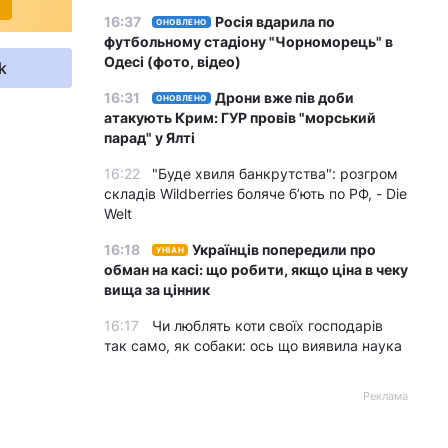
16:37
Росія вдарила по
ОНОВЛЕНО
футбольному стадіону "Чорноморець" в
Одесі (фото, відео)
k
16:31
Дрони вже пів доби
ОНОВЛЕНО
атакують Крим: ГУР провів "морський
парад" у Ялті
16:22
"Буде хвиля банкрутства": розгром
складів Wildberries боляче бʼють по РФ, - Die
Welt
16:18
Українців попередили про
УНІАН
обман на касі: що робити, якщо ціна в чеку
вища за цінник
16:17
Чи люблять коти своїх господарів
так само, як собаки: ось що виявила наука
Реклама