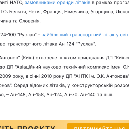
сайті НАТО,
замовниками оренди літаків
в рамках прогр
АТО: Бельгія, Чехія, Франція, Німеччина, Угорщина, Люкс
чина та Словенія.
124-100 "Руслан" -
найбільший транспортний літак у світ
ово-транспортного літака Ан-124 "Руслан".
Антонов" (Київ) створене шляхом приєднання ДП "Київ
 до ДП "Авіаційний науково-технічний комплекс імені О.К
2009 року, в січні 2010 року ДП "АНТК ім. О.К. Антонова
нов". Серед відомих літаків, у конструкторській розро
, – Ан-148, Ан-158, Ан-124, Ан-70, Ан-140 та інші.
ІТЬ ПРОЄКТУ