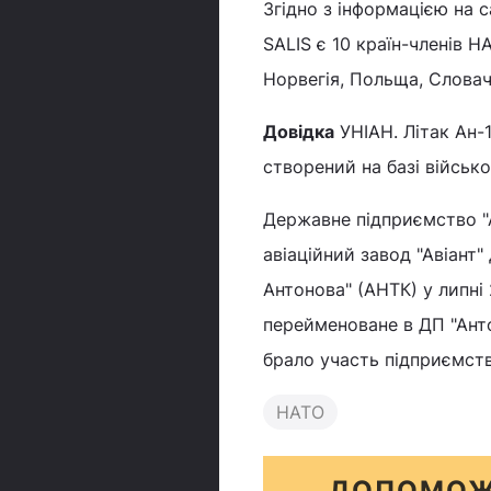
Згідно з інформацією на 
SALIS є 10 країн-членів Н
Норвегія, Польща, Словач
Довідка
УНІАН. Літак Ан-
створений на базі військ
Державне підприємство "
авіаційний завод "Авіант"
Антонова" (АНТК) у липні 
перейменоване в ДП "Анто
брало участь підприємство
НАТО
ДОПОМОЖ