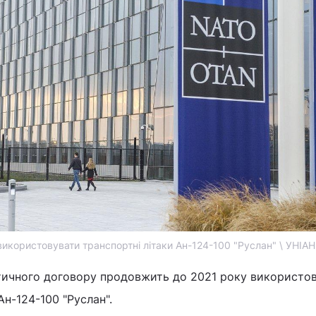
користовувати транспортні літаки Ан-124-100 "Руслан" \ УНІАН
античного договору продовжить до 2021 року використо
Ан-124-100 "Руслан".