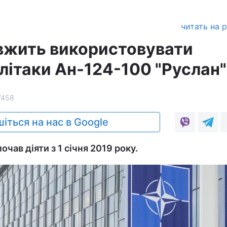
читать на 
вжить використовувати
літаки Ан-124-100 "Руслан"
7458
іться на нас в Google
очав діяти з 1 січня 2019 року.