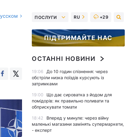
русском
RU
+29
ПОСЛУГИ
ПІДТРИМАЙТЕ НАС
ОСТАННІ НОВИНИ
19:06
До 10 годин спізнення: через
обстріли низка поїздів курсують із
затримками
19:00
Що дає сироватка з йодом для
помідорів: як правильно поливати та
обприскувати томати
18:42
Вперед у минуле: через війну
маленькі магазини замінять супермаркети,
- експерт