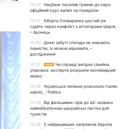
15:56
Нацбанк посилив гривню до євро:
офіційний курс валют на понеділок
15:51
Кіборга Оловаренка шостий рік
судять через конфлікт з агітаторами Шарія,
– Аронець
15:49
Деякі забуті спогади не зникають
повністю, їх можна відновити, –
дослідження
15:37
Чи справді вигідна сімейна
УНІАН
упаковка: експерти розкрили неочевидний
нюанс
15:36
Українське питання розкололо Італію
навпіл, - Politico
15:34
Від фальшивих гідів до ШІ: названо
найнебезпечніші шахрайські пастки для
туристів
15:26
5 найдешевших напрямків Європи