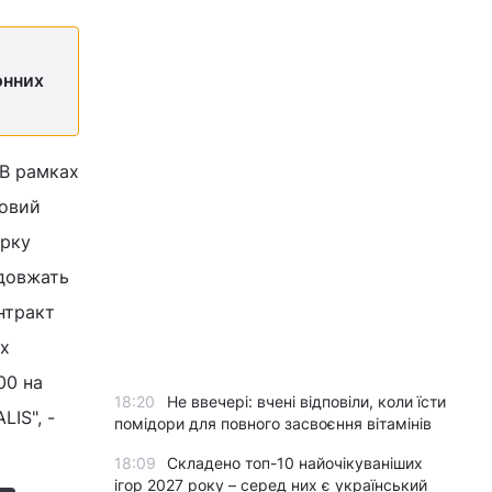
онних
"В рамках
новий
арку
одовжать
нтракт
их
00 на
18:20
Не ввечері: вчені відповіли, коли їсти
LIS", -
помідори для повного засвоєння вітамінів
18:09
Складено топ-10 найочікуваніших
ігор 2027 року – серед них є український