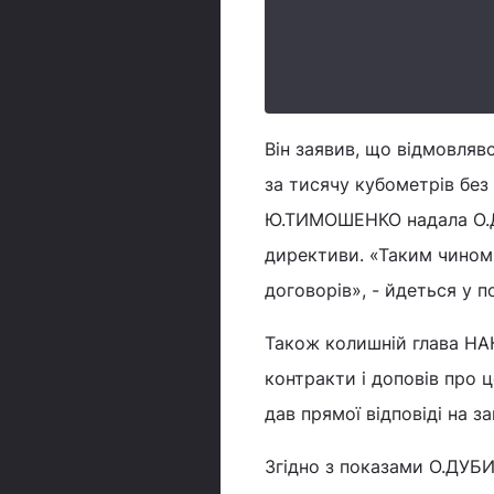
Він заявив, що відмовляв
за тисячу кубометрів без 
Ю.ТИМОШЕНКО надала О.ДУ
директиви. «Таким чино
договорів», - йдеться у 
Також колишній глава НА
контракти і доповів про 
дав прямої відповіді на з
Згідно з показами О.ДУБИ