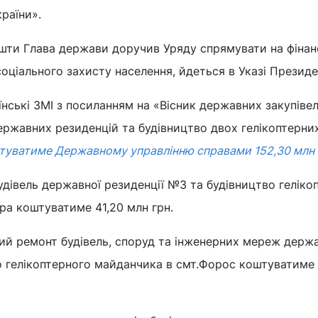
раїни».
шти Глава держави доручив Уряду спрямувати на фінан
оціального захисту населення, йдеться в Указі Презид
їнські ЗМІ з посиланням на «Вісник державних закупівел
ержавних резиденцій та будівництво двох гелікоптерни
туватиме Державному управлінню справами 152,30 млн 
дівель державної резиденції №3 та будівництво геліко
ра коштуватиме 41,20 млн грн.
ний ремонт будівель, споруд та інженерних мереж держ
о гелікоптерного майданчика в смт.Форос коштуватиме 