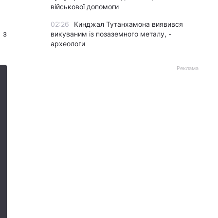
військової допомоги
02:26
Кинджал Тутанхамона виявився
 з
викуваним із позаземного металу, -
археологи
Реклама