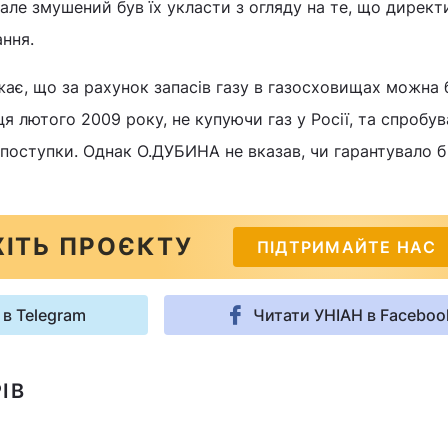
 але змушений був їх укласти з огляду на те, що директ
ння.
ає, що за рахунок запасів газу в газосховищах можна 
я лютого 2009 року, не купуючи газ у Росії, та спробу
 поступки. Однак О.ДУБИНА не вказав, чи гарантувало б
ІТЬ ПРОЄКТУ
ПІДТРИМАЙТЕ НАС
 в Telegram
Читати УНІАН в Faceboo
ІВ