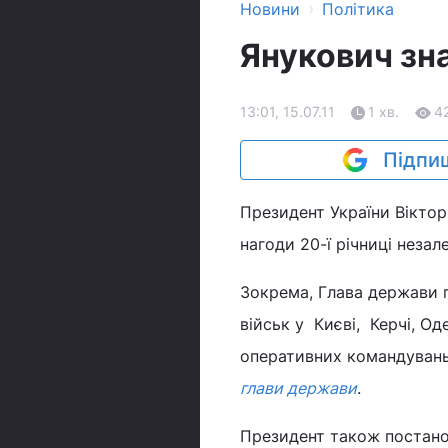
›
Новини
Політика
Янукович зн
13:01, 15.07.11
1 хв.
4
Підпиш
Президент України Віктор 
нагоди 20-ї річниці незал
Зокрема, Глава держави 
військ у Києві, Керчі, Од
оперативних командувань
глави держави
.
Президент також постано