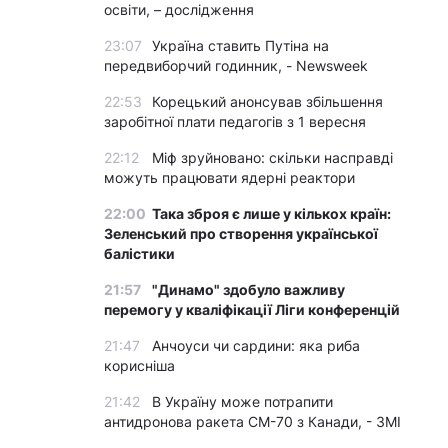
освіти, – дослідження
23:07
Україна ставить Путіна на
передвиборчий годинник, - Newsweek
22:53
Корецький анонсував збільшення
заробітної плати педагогів з 1 вересня
22:12
Міф зруйновано: скільки насправді
можуть працювати ядерні реактори
22:00
Така зброя є лише у кількох країн:
Зеленський про створення української
балістики
21:57
"Динамо" здобуло важливу
перемогу у кваліфікації Ліги конференцій
21:47
Анчоуси чи сардини: яка риба
корисніша
21:42
В Україну може потрапити
антидронова ракета CM-70 з Канади, - ЗМІ