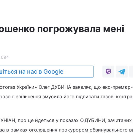
ошенко погрожувала мені
1094
іться на нас в Google
фтогаз України» Олег ДУБИНА заявляє, що екс-прем’єр-
озою звільнення змусила його підписати газові контра
УНІАН, про це йдеться у показах О.ДУБИНИ, зачитаних
ва в рамках оголошення прокурором обвинувального в