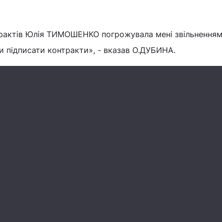
рактів Юлія ТИМОШЕНКО погрожувала мені звільненням
ви підписати контракти», - вказав О.ДУБИНА.