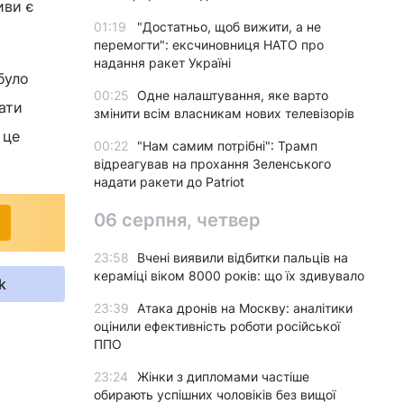
иви є
01:19
"Достатньо, щоб вижити, а не
перемогти": ексчиновниця НАТО про
надання ракет Україні
було
00:25
Одне налаштування, яке варто
вати
змінити всім власникам нових телевізорів
 це
00:22
"Нам самим потрібні": Трамп
відреагував на прохання Зеленського
надати ракети до Patriot
06 серпня, четвер
23:58
Вчені виявили відбитки пальців на
кераміці віком 8000 років: що їх здивувало
k
23:39
Атака дронів на Москву: аналітики
оцінили ефективність роботи російської
ППО
23:24
Жінки з дипломами частіше
обирають успішних чоловіків без вищої