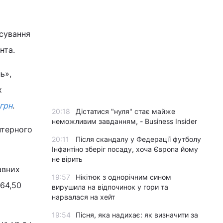
сування
ента.
ь»,
х
грн
.
20:18
Дістатися "нуля" стає майже
неможливим завданням, - Business Insider
птерного
20:11
Після скандалу у Федерації футболу
Інфантіно зберіг посаду, хоча Європа йому
не вірить
авних
19:57
Нікітюк з однорічним сином
64,50
вирушила на відпочинок у гори та
нарвалася на хейт
19:54
Пісня, яка надихає: як визначити за