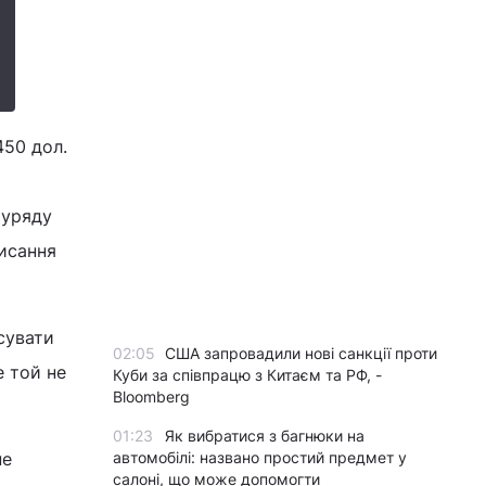
450 дол.
 уряду
исання
сувати
02:05
США запровадили нові санкції проти
е той не
Куби за співпрацю з Китаєм та РФ, -
Bloomberg
01:23
Як вибратися з багнюки на
не
автомобілі: названо простий предмет у
салоні, що може допомогти