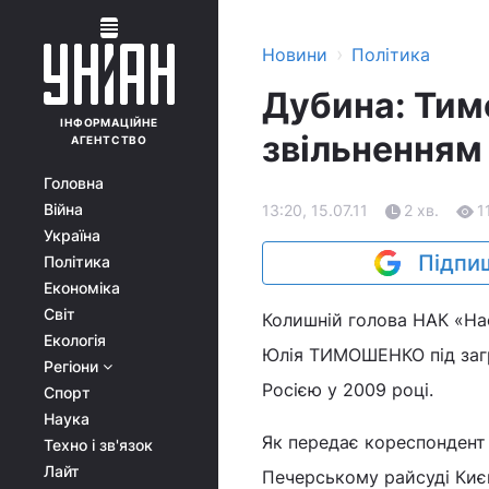
›
Новини
Політика
Дубина: Тим
ІНФОРМАЦІЙНЕ
звільненням
АГЕНТСТВО
Головна
Війна
13:20, 15.07.11
2 хв.
1
Україна
Підпиш
Політика
Економіка
Світ
Колишній голова НАК «На
Екологія
Юлія ТИМОШЕНКО під загр
Регіони
Росією у 2009 році.
Спорт
Наука
Як передає кореспондент 
Техно і зв'язок
Лайт
Печерському райсуді Киє