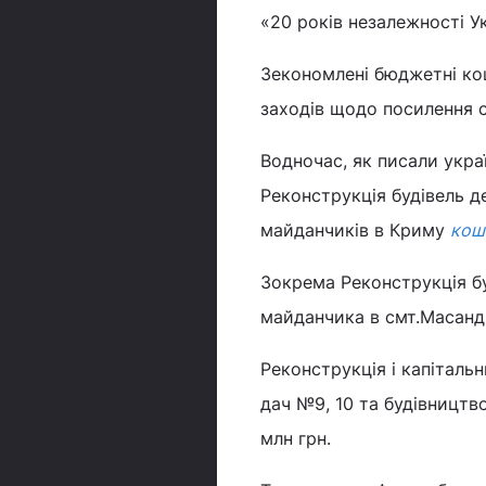
«20 років незалежності Ук
Зекономлені бюджетні ко
заходів щодо посилення с
Водночас, як писали укра
Реконструкція будівель д
майданчиків в Криму
кош
Зокрема Реконструкція бу
майданчика в смт.Масанд
Реконструкція і капіталь
дач №9, 10 та будівництв
млн грн.