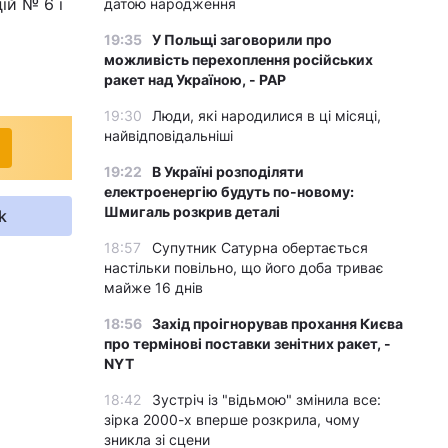
ій № 6 і
датою народження
19:35
У Польщі заговорили про
можливість перехоплення російських
ракет над Україною, - PAP
19:30
Люди, які народилися в ці місяці,
найвідповідальніші
19:22
В Україні розподіляти
електроенергію будуть по-новому:
Шмигаль розкрив деталі
k
18:57
Супутник Сатурна обертається
настільки повільно, що його доба триває
майже 16 днів
18:56
Захід проігнорував прохання Києва
про термінові поставки зенітних ракет, -
NYT
18:42
Зустріч із "відьмою" змінила все:
зірка 2000-х вперше розкрила, чому
зникла зі сцени