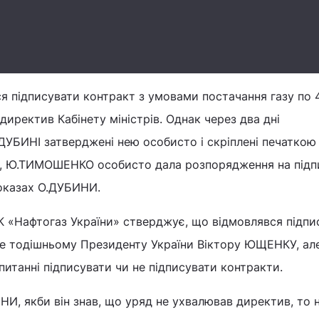
ся підписувати контракт з умовами постачання газу по 
директив Кабінету міністрів. Однак через два дні
БИНІ затверджені нею особисто і скріплені печаткою
м, Ю.ТИМОШЕНКО особисто дала розпорядження на підп
показах О.ДУБИНИ.
К «Нафтогаз України» стверджує, що відмовлявся підпи
це тодішньому Президенту України Віктору ЮЩЕНКУ, ал
апитанні підписувати чи не підписувати контракти.
НИ, якби він знав, що уряд не ухвалював директив, то 