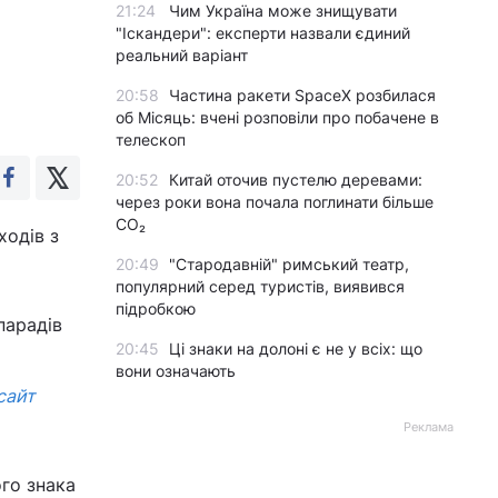
21:24
Чим Україна може знищувати
"Іскандери": експерти назвали єдиний
реальний варіант
20:58
Частина ракети SpaceX розбилася
об Місяць: вчені розповіли про побачене в
телескоп
20:52
Китай оточив пустелю деревами:
через роки вона почала поглинати більше
CO₂
ходів з
20:49
"Стародавній" римський театр,
популярний серед туристів, виявився
підробкою
парадів
20:45
Ці знаки на долоні є не у всіх: що
вони означають
сайт
Реклама
го знака