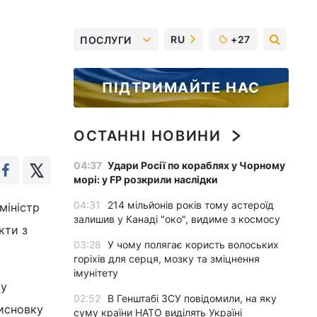
RU
+27
ПОСЛУГИ
ПІДТРИМАЙТЕ НАС
ОСТАННІ НОВИНИ
04:37
Удари Росії по кораблях у Чорному
морі: у FP розкрили наслідки
04:31
214 мільйонів років тому астероїд
міністр
залишив у Канаді "око", видиме з космосу
кти з
03:28
У чому полягає користь волоських
горіхів для серця, мозку та зміцнення
імунітету
 у
02:52
В Генштабі ЗСУ повідомили, на яку
исновку
суму країни НАТО виділять Україні