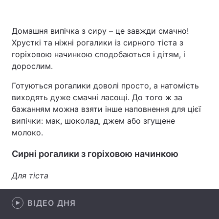
Домашня випічка з сиру – це завжди смачно!
Хрусткі та ніжні рогалики із сирного тіста з
Головна
Війна
горіховою начинкою сподобаються і дітям, і
Україна
Політика
дорослим.
Готуються рогалики доволі просто, а натомість
Економіка
Світ
виходять дуже смачні ласощі. До того ж за
Спорт
Наука
бажанням можна взяти інше наповнення для цієї
випічки: мак, шоколад, джем або згущене
Техно і зв'язок
Лайт
молоко.
Зброя
Інциденти
Сирні рогалики з горіховою начинкою
Здоров'я
Туризм
Для тіста
Цікавинки
Погода
ВІДЕО ДНЯ
Екологія
Регіони