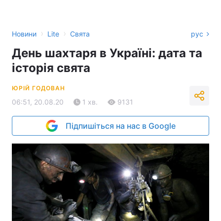
›
›
Новини
Lite
Свята
рус
День шахтаря в Україні: дата та
історія свята
ЮРІЙ ГОДОВАН
06:51, 20.08.20
1 хв.
9131
Підпишіться на нас в Google