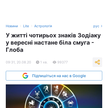
›
›
Новини
Lite
Астрологія
рус
У житті чотирьох знаків Зодіаку
у вересні настане біла смуга -
Глоба
09:31, 20.08.20
1 хв.
99377
Підпишіться на нас в Google