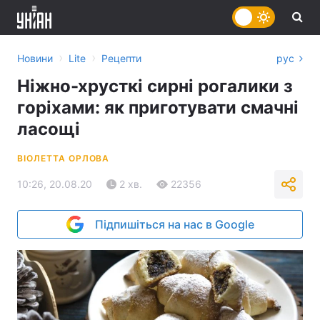
›
›
Новини
Lite
Рецепти
рус
Ніжно-хрусткі сирні рогалики з
горіхами: як приготувати смачні
ласощі
ВІОЛЕТТА ОРЛОВА
10:26, 20.08.20
2 хв.
22356
Підпишіться на нас в Google