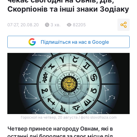
Скорпіонів та інші знаки Зодіаку
07:27, 20.08.20
3 хв.
82205
Підпишіться на нас в Google
Гороскоп на четвер, 20 августа / фото slovofraza.com
Четвер принесе нагороду Овнам, які в
останні дні боролися за своє місце під