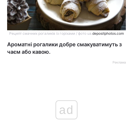
Рецепт смачних рогаликів із горіхами / фото ua.
depositphotos.com
Ароматні рогалики добре смакуватимуть з
чаєм або кавою.
Реклама
ad