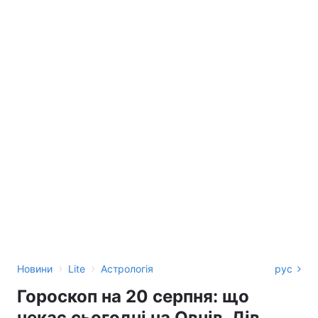
›
›
Новини
Lite
Астрологія
рус
Гороскоп на 20 серпня: що
чекає сьогодні на Овнів, Дів,