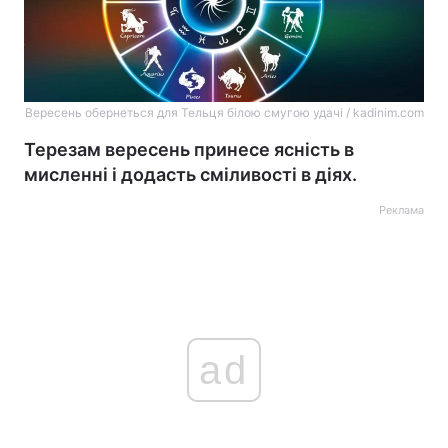
Вересень обернеться для Тельця білою смугою удачі / kadinim.com
Терезам вересень принесе ясність в
мисленні і додасть сміливості в діях.
Реклама
ad