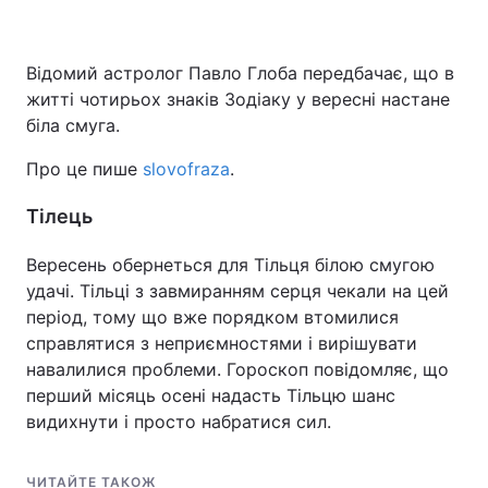
Відомий астролог Павло Глоба передбачає, що в
житті чотирьох знаків Зодіаку у вересні настане
біла смуга.
Про це пише
slovofraza
.
Tілець
Вересень обернеться для Тільця білою смугою
удачі. Тільці з завмиранням серця чекали на цей
період, тому що вже порядком втомилися
справлятися з неприємностями і вирішувати
навалилися проблеми. Гороскоп повідомляє, що
перший місяць осені надасть Tільцю шанс
видихнути і просто набратися сил.
ЧИТАЙТЕ ТАКОЖ