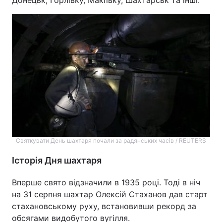
Донецьк, Горлівку, Макіївку, Шахтарськ та інші.
Святкувати День шахтаря почали за радянських часів / REUTERS
Історія Дня шахтаря
Вперше свято відзначили в 1935 році. Тоді в ніч
на 31 серпня шахтар Олексій Стаханов дав старт
стахановському руху, встановивши рекорд за
обсягами видобутого вугілля.