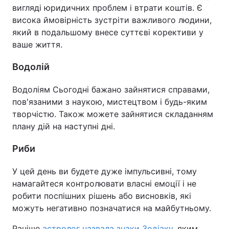
вигляді юридичних проблем і втрати коштів. Є
висока ймовірність зустріти важливого людини,
який в подальшому внесе суттєві корективи у
ваше життя.
Водолій
Водоліям Сьогодні бажано зайнятися справами,
пов'язаними з наукою, мистецтвом і будь-яким
творчістю. Також можете зайнятися складанням
плану дій на наступні дні.
Риби
У цей день ви будете дуже імпульсивні, тому
намагайтеся контролювати власні емоції і не
робити поспішних рішень або висновків, які
можуть негативно позначатися на майбутньому.
Раніше
астролог назвала знаки Зодіаку
, яким