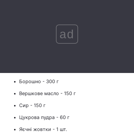
Лонгріди
Відео з Youtube
Статті
ad
Інтерв'ю
Думки
Архів
Вакансії
Контакти
Послуги
Борошно - 300 г
Вершкове масло - 150 г
Сир - 150 г
Цукрова пудра - 60 г
Яєчні жовтки - 1 шт.