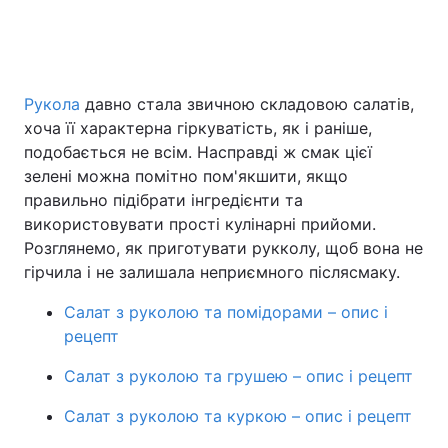
Головна
Війна
Рукола
давно стала звичною складовою салатів,
хоча її характерна гіркуватість, як і раніше,
Україна
Політика
подобається не всім. Насправді ж смак цієї
Економіка
Світ
зелені можна помітно пом'якшити, якщо
правильно підібрати інгредієнти та
Спорт
Наука
використовувати прості кулінарні прийоми.
Розглянемо, як приготувати рукколу, щоб вона не
Техно і зв'язок
Лайт
гірчила і не залишала неприємного післясмаку.
Зброя
Інциденти
Салат з руколою та помідорами – опис і
рецепт
Здоров'я
Туризм
Салат з руколою та грушею – опис і рецепт
Цікавинки
Погода
Салат з руколою та куркою – опис і рецепт
Екологія
Регіони