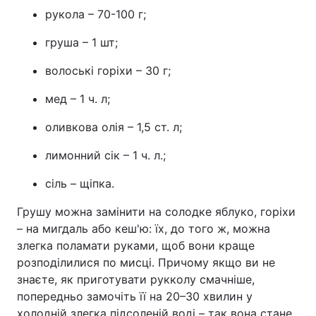
рукола – 70-100 г;
груша – 1 шт;
волоські горіхи – 30 г;
мед – 1 ч. л;
оливкова олія – 1,5 ст. л;
лимонний сік – 1 ч. л.;
сіль – щіпка.
Грушу можна замінити на солодке яблуко, горіхи
– на мигдаль або кеш'ю: їх, до того ж, можна
злегка поламати руками, щоб вони краще
розподілилися по мисці. Причому якщо ви не
знаєте, як приготувати рукколу смачніше,
попередньо замочіть її на 20–30 хвилин у
холодній злегка підсоленій воді – так вона стане