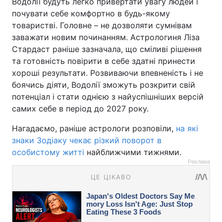
Водолії будуть легко привертати увагу людей і
почувати себе комфортно в будь-якому
товаристві. Головне – не дозволяти сумнівам
заважати новим починанням. Астрологиня Ліза
Стардаст раніше зазначала, що сміливі рішення
та готовність повірити в себе здатні принести
хороші результати. Розвиваючи впевненість і не
боячись діяти, Водолії зможуть розкрити свій
потенціал і стати однією з найуспішніших версій
самих себе в період до 2027 року.
Нагадаємо, раніше астрологи розповіли,
на які
знаки Зодіаку чекає різкий поворот в
особистому житті
найближчими тижнями.
Реклама