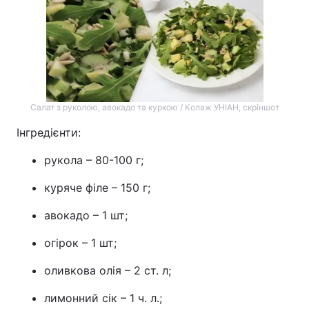
Салат з руколою, авокадо та куркою / Колаж УНІАН, скріншот
Інгредієнти:
рукола – 80-100 г;
куряче філе – 150 г;
авокадо – 1 шт;
огірок – 1 шт;
оливкова олія – 2 ст. л;
лимонний сік – 1 ч. л.;