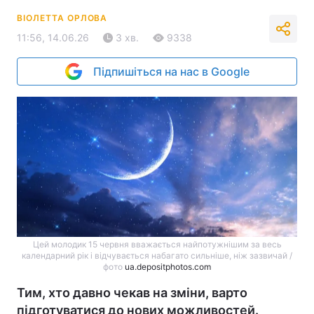
ВІОЛЕТТА ОРЛОВА
11:56, 14.06.26
3 хв.
9338
Підпишіться на нас в Google
Цей молодик 15 червня вважається найпотужнішим за весь
календарний рік і відчувається набагато сильніше, ніж зазвичай /
фото
ua.depositphotos.com
Тим, хто давно чекав на зміни, варто
підготуватися до нових можливостей.