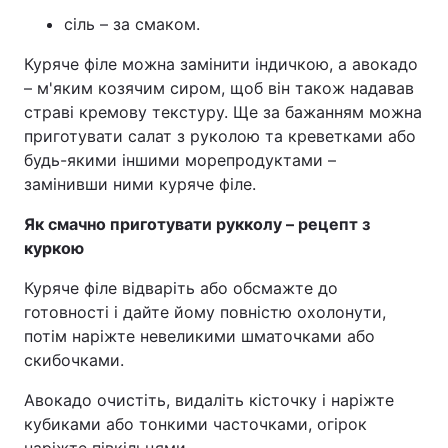
сіль – за смаком.
Куряче філе можна замінити індичкою, а авокадо
– м'яким козячим сиром, щоб він також надавав
страві кремову текстуру. Ще за бажанням можна
приготувати салат з руколою та креветками або
будь-якими іншими морепродуктами –
замінивши ними куряче філе.
Як смачно приготувати рукколу – рецепт з
куркою
Куряче філе відваріть або обсмажте до
готовності і дайте йому повністю охолонути,
потім наріжте невеликими шматочками або
скибочками.
Авокадо очистіть, видаліть кісточку і наріжте
кубиками або тонкими часточками, огірок