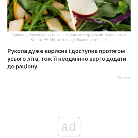
Рукола добре поєднується з соковитими фруктами та овочами /
Колаж УНІАН, фото magnific.com, скріншот
Рукола дуже корисна і доступна протягом
усього літа, тож її неодмінно варто додати
до раціону.
Реклама
ad