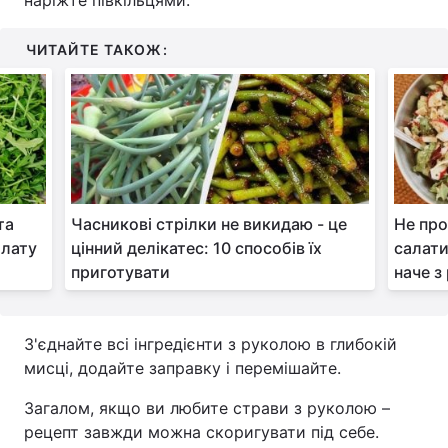
наріжте півкільцями.
ЧИТАЙТЕ ТАКОЖ:
та
Часникові стрілки не викидаю - це
Не про
алату
цінний делікатес: 10 способів їх
салати
приготувати
наче з
З'єднайте всі інгредієнти з руколою в глибокій
мисці, додайте заправку і перемішайте.
Загалом, якщо ви любите страви з руколою –
рецепт завжди можна скоригувати під себе.