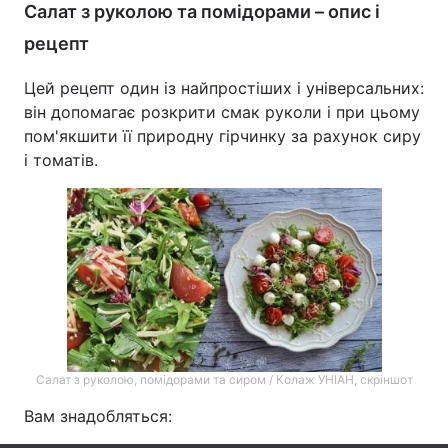
Салат з руколою та помідорами – опис і
Лонгріди
рецепт
Цей рецепт один із найпростіших і універсальних:
Відео з Youtube
Статті
він допомагає розкрити смак руколи і при цьому
пом'якшити її природну гірчинку за рахунок сиру
Інтерв'ю
Думки
і томатів.
Архів
Вакансії
Контакти
Послуги
Салат з руколою, помідорами та сиром / Колаж УНІАН, скріншот
Вам знадобляться: