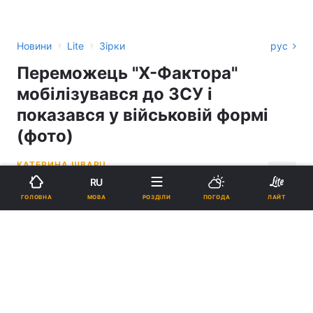
›
›
Новини
Lite
Зірки
рус
Переможець "Х-Фактора"
мобілізувався до ЗСУ і
показався у військовій формі
(фото)
КАТЕРИНА ШВАРЦ
RU
11:39, 14.06.26
2 хв.
6966
МОВА
ГОЛОВНА
РОЗДІЛИ
ПОГОДА
ЛАЙТ
Підпишіться на нас в Google