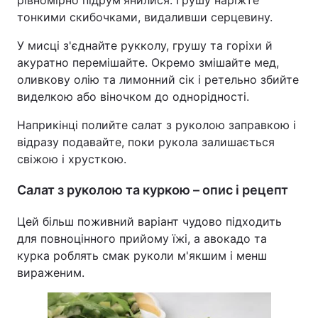
рівномірно підрум'янилися. Грушу наріжте
тонкими скибочками, видаливши серцевину.
У мисці з'єднайте рукколу, грушу та горіхи й
акуратно перемішайте. Окремо змішайте мед,
оливкову олію та лимонний сік і ретельно збийте
виделкою або віночком до однорідності.
Наприкінці полийте салат з руколою заправкою і
відразу подавайте, поки рукола залишається
свіжою і хрусткою.
Салат з руколою та куркою – опис і рецепт
Цей більш поживний варіант чудово підходить
для повноцінного прийому їжі, а авокадо та
курка роблять смак руколи м'якшим і менш
вираженим.