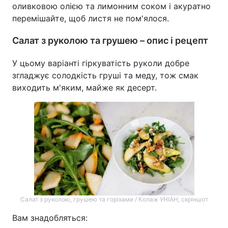
оливковою олією та лимонним соком і акуратно
перемішайте, щоб листя не пом'ялося.
Салат з руколою та грушею – опис і рецепт
У цьому варіанті гіркуватість руколи добре
згладжує солодкість груші та меду, тож смак
виходить м'яким, майже як десерт.
Салат з руколою, грушею та горіхами / Колаж УНІАН, скріншот
Вам знадобляться: