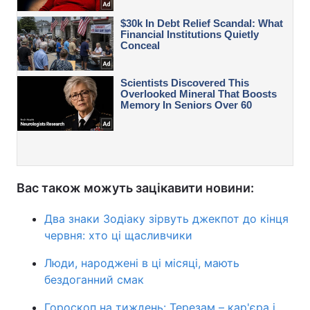
Вас також можуть зацікавити новини:
Два знаки Зодіаку зірвуть джекпот до кінця
червня: хто ці щасливчики
Люди, народжені в ці місяці, мають
бездоганний смак
Гороскоп на тиждень: Терезам – кар'єра і