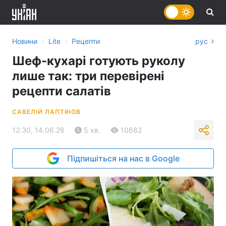
›
›
Новини
Lite
Рецепти
рус
Шеф-кухарі готують руколу
лише так: три перевірені
рецепти салатів
САВЕЛІЙ ЛАПТІНОВ
12:30, 14.06.26
5 хв.
10682
Підпишіться на нас в Google