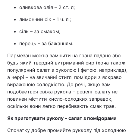
оливкова олія – 2 ст. л;
лимонний сік – 1 ч. л.;
сіль – за смаком;
перець – за бажанням.
Пармезан можна замінити на грана падано або
будь-який твердий витриманий сир (хоча також
популярний салат з руколою і фетою, наприклад),
а черрі – на звичайні стиглі помідори з яскраво
вираженою солодкістю. До речі, якщо вам
подобається свіжа рукола – рецепт салату не
повинен містити кисло-солодких заправок,
оскільки вони легко перебивають смак трав.
Як приготувати руколу – салат з помідорами
Спочатку добре промийте рукколу під холодною