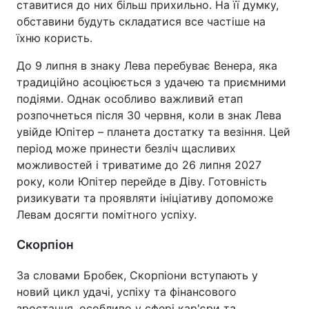
ставитися до них більш прихильно. На її думку,
обставини будуть складатися все частіше на
їхню користь.
До 9 липня в знаку Лева перебуває Венера, яка
традиційно асоціюється з удачею та приємними
подіями. Однак особливо важливий етап
розпочнеться після 30 червня, коли в знак Лева
увійде Юпітер – планета достатку та везіння. Цей
період може принести безліч щасливих
можливостей і триватиме до 26 липня 2027
року, коли Юпітер перейде в Діву. Готовність
ризикувати та проявляти ініціативу допоможе
Левам досягти помітного успіху.
Скорпіон
За словами Бробек, Скорпіони вступають у
новий цикл удачі, успіху та фінансового
зростання, особливо у сфері кар'єри та