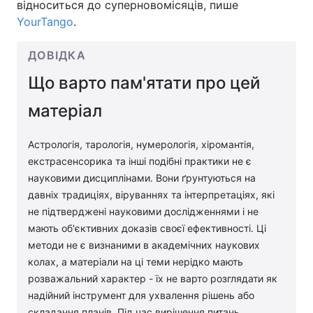
відноситься до суперновомісяців, пише
YourTango
.
ДОВІДКА
Що варто пам'ятати про цей
матеріал
Астрологія, тарологія, нумерологія, хіромантія,
екстрасенсорика та інші подібні практики не є
науковими дисциплінами. Вони ґрунтуються на
давніх традиціях, віруваннях та інтерпретаціях, які
не підтверджені науковими дослідженнями і не
мають об'єктивних доказів своєї ефективності. Ці
методи не є визнаними в академічних наукових
колах, а матеріали на ці теми нерідко мають
розважальний характер - їх не варто розглядати як
надійний інструмент для ухвалення рішень або
складання планів. Під час вирішення питань,