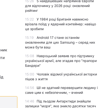
15:26
5 найдешевших напрямків Європи
для відпочинку у 2026 році: оновлений
рейтинг
15:22
У 1984 році Британія навмисно
врізала поїзд у ядерний контейнер: навіщо
це зробили
15:19
Android 17 стане останнім
оновленням для цих Samsung – серед них
може бути ваш
йник
15:08
Навроцький заявив про підтримку
ати
української армії, але згадав про "прапори
Бандери"
15:00
Чоловік відомої української акторки
ід
пішов з життя
14:56
ШІ не здатний перевершити людину і
саме цим є небезпечним, – вчений
14:46
Під льодом Антарктиди знайшли
залишки "моря", яке зникло десятки тисяч