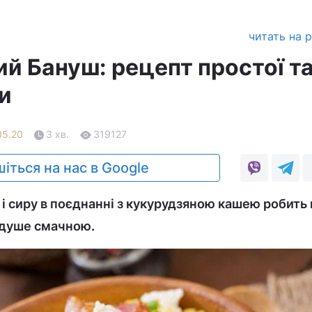
читать на 
й Бануш: рецепт простої т
и
05.20
3 хв.
319127
іться на нас в Google
 і сиру в поєднанні з кукурудзяною кашею робить
 душе смачною.