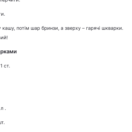
и.
 кашу, потім шар бринзи, а зверху – гарячі шкварки.
ий!
арками
1 ст.
л .
т.