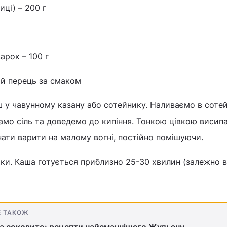
иці) – 200 г
арок – 100 г
ий перець за смаком
 у чавунному казану або сотейнику. Наливаємо в соте
амо сіль та доведемо до кипіння. Тонкою цівкою висип
нати варити на малому вогні, постійно помішуючи.
ки. Каша готується приблизно 25-30 хвилин (залежно в
Е ТАКОЖ