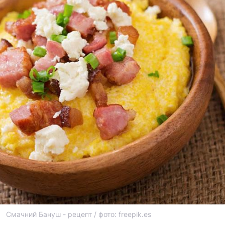
Смачний Бануш - рецепт / фото: freepik.es