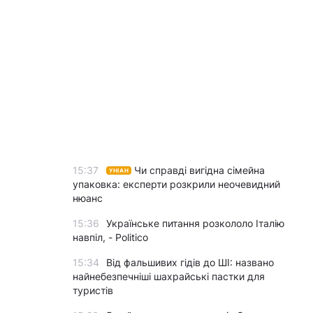
15:37
Чи справді вигідна сімейна
УНІАН
упаковка: експерти розкрили неочевидний
нюанс
15:36
Українське питання розкололо Італію
навпіл, - Politico
15:34
Від фальшивих гідів до ШІ: названо
найнебезпечніші шахрайські пастки для
туристів