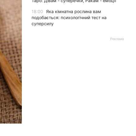
Таро: Дівам - суперечки, Ракам - емоції
18:00
Яка кімнатна рослина вам
подобається: психологічний тест на
суперсилу
Реклама