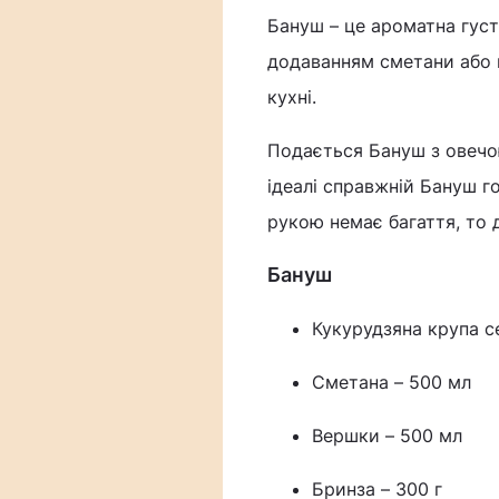
Бануш – це ароматна густ
додаванням сметани або в
кухні.
Подається Бануш з овечо
ідеалі справжній Бануш го
рукою немає багаття, то д
Бануш
Кукурудзяна крупа с
Сметана – 500 мл
Вершки – 500 мл
Бринза – 300 г