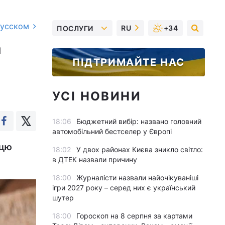
русском
RU
+34
ПОСЛУГИ
а
ПІДТРИМАЙТЕ НАС
УСІ НОВИНИ
18:06
Бюджетний вибір: названо головний
автомобільний бестселер у Європі
 цю
18:02
У двох районах Києва зникло світло:
в ДТЕК назвали причину
18:00
Журналісти назвали найочікуваніші
ігри 2027 року – серед них є український
шутер
18:00
Гороскоп на 8 серпня за картами