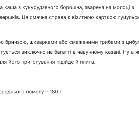
а каша з кукурудзяного борошна, зварена на молоці з
ершків. Ця смачна страва є візитною карткою гуцульс
ю бринзою, шкварками або смаженими грибами з цибу
тується виключно на багатті в чавунному казані. Ну а я
ля його приготування підійде й плита.
ереднього помелу – 180 г