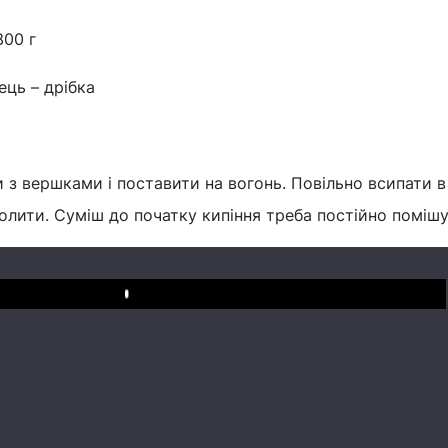
300 г
ць – дрібка
 з вершками і поставити на вогонь. Повільно всипати в 
олити. Суміш до початку кипіння треба постійно помішу
Play