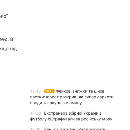
ької
лею. В
кщо під
17:48
Фейкові знижки та цінові
УНІАН
пастки: юрист розкрив, як супермаркети
вводять покупців в оману
17:39
Екстренера збірної України з
футболу оштрафували за російську мову
17:29
Звичка постійно обговорювати