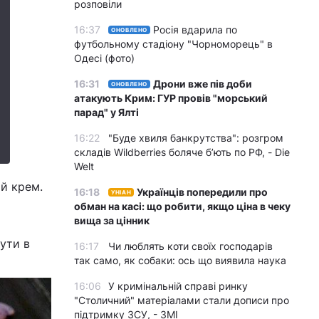
розповіли
16:37
Росія вдарила по
ОНОВЛЕНО
футбольному стадіону "Чорноморець" в
Одесі (фото)
16:31
Дрони вже пів доби
ОНОВЛЕНО
атакують Крим: ГУР провів "морський
парад" у Ялті
16:22
"Буде хвиля банкрутства": розгром
складів Wildberries боляче бʼють по РФ, - Die
Welt
ий крем.
16:18
Українців попередили про
УНІАН
обман на касі: що робити, якщо ціна в чеку
вища за цінник
ути в
16:17
Чи люблять коти своїх господарів
так само, як собаки: ось що виявила наука
16:06
У кримінальній справі ринку
"Столичний" матеріалами стали дописи про
підтримку ЗСУ, - ЗМІ