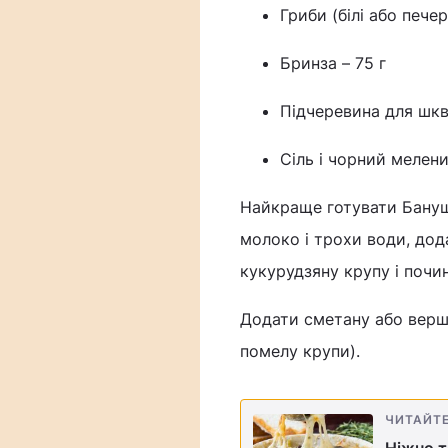
Гриби (білі або печер
Бринза – 75 г
Підчеревина для шкв
Сіль і чорний мелен
Найкраще готувати Бануш
молоко і трохи води, дод
кукурудзяну крупу і почи
Додати сметану або верш
помелу крупи).
ЧИТАЙТ