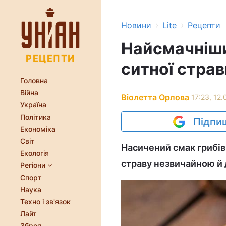
›
›
Новини
Lite
Рецепти
Найсмачніши
РЕЦЕПТИ
ситної страв
Головна
Війна
Віолетта Орлова
17:23, 12.
Україна
Політика
Підпиш
Економіка
Світ
Насичений смак грибів
Екологія
страву незвичайною й
Регіони
Спорт
Наука
Техно і зв'язок
Лайт
Зброя