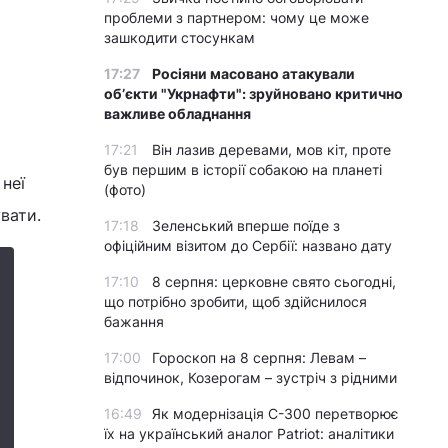
проблеми з партнером: чому це може
зашкодити стосункам
17:27
Росіяни масовано атакували
обʼєкти "Укрнафти": зруйновано критично
важливе обладнання
17:21
Він лазив деревами, мов кіт, проте
був першим в історії собакою на планеті
неї
(фото)
вати.
17:18
Зеленський вперше поїде з
офіційним візитом до Сербії: названо дату
17:10
8 серпня: церковне свято сьогодні,
що потрібно зробити, щоб здійснилося
бажання
17:00
Гороскоп на 8 серпня: Левам –
відпочинок, Козерогам – зустріч з рідними
16:49
Як модернізація С-300 перетворює
їх на український аналог Patriot: аналітики