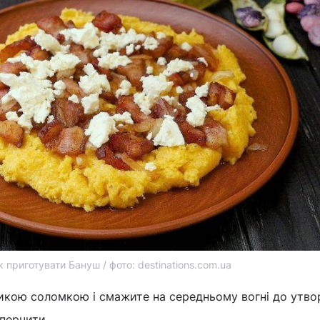
к приготувати Бануш / фото: destinations.com.ua
ликою соломкою і смажите на середньому вогні до утво
оперчити.