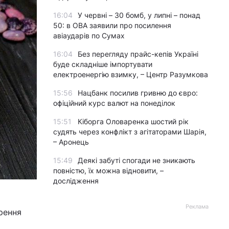
16:04
У червні – 30 бомб, у липні – понад
50: в ОВА заявили про посилення
авіаударів по Сумах
16:04
Без перегляду прайс-кепів Україні
буде складніше імпортувати
електроенергію взимку, – Центр Разумкова
15:56
Нацбанк посилив гривню до євро:
офіційний курс валют на понеділок
15:51
Кіборга Оловаренка шостий рік
судять через конфлікт з агітаторами Шарія,
– Аронець
15:49
Деякі забуті спогади не зникають
повністю, їх можна відновити, –
дослідження
Реклама
рення