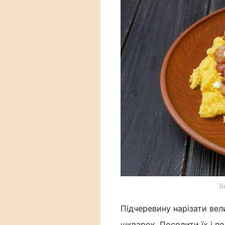
Я
Підчеревину нарізати ве
шкварок. Посолити їх і п