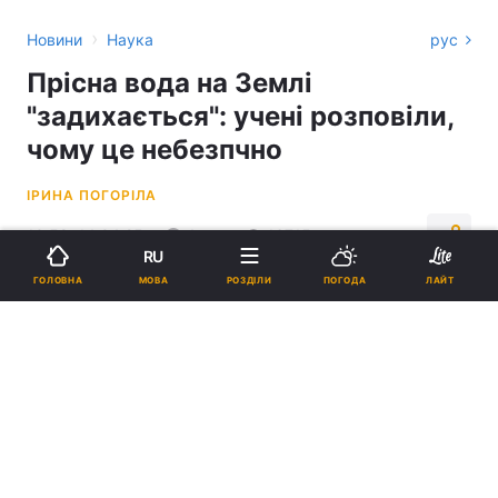
›
Новини
Наука
рус
Прісна вода на Землі
"задихається": учені розповіли,
чому це небезпчно
ІРИНА ПОГОРІЛА
10:58, 14.04.25
4 хв.
16715
RU
МОВА
ГОЛОВНА
РОЗДІЛИ
ПОГОДА
ЛАЙТ
Підпишіться на нас в Google