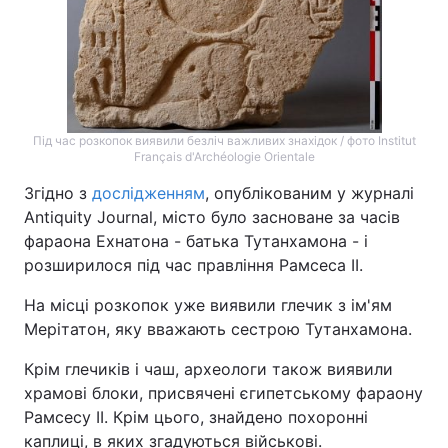
Тема оформлення
Під час розкопок виявили безліч важливих знахідок / фото Institut
Français d'Archéologie Orientale
Згідно з
дослідженням
, опублікованим у журналі
Antiquity Journal, місто було засноване за часів
фараона Ехнатона - батька Тутанхамона - і
розширилося під час правління Рамсеса II.
На місці розкопок уже виявили глечик з ім'ям
Мерітатон, яку вважають сестрою Тутанхамона.
Крім глечиків і чаш, археологи також виявили
храмові блоки, присвячені єгипетському фараону
Рамсесу II. Крім цього, знайдено похоронні
каплиці, в яких згадуються військові.