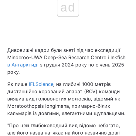
ad
Дивовижні кадри були зняті під час експедиції
Minderoo-UWA Deep-Sea Research Centre і Inkfish
в Антарктиді
з грудня 2024 року по січень 2025
року.
Як пише
IFLScience
,
на глибині 1000 метрів
дистанційно керований апарат (ROV) команди
виявив вид головоногих молюсків, відомий як
Moratoothopsis longimana, примарно-білих
кальмарів із довгими, елегантними щупальцями.
"Про цей глибоководний вид відомо небагато,
але його назва натякає на його незвично довгі