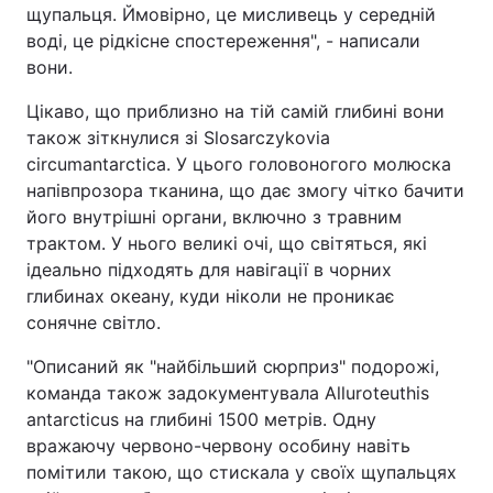
щупальця. Ймовірно, це мисливець у середній
воді, це рідкісне спостереження", - написали
вони.
Цікаво, що приблизно на тій самій глибині вони
також зіткнулися зі Slosarczykovia
circumantarctica. У цього головоногого молюска
напівпрозора тканина, що дає змогу чітко бачити
його внутрішні органи, включно з травним
трактом. У нього великі очі, що світяться, які
ідеально підходять для навігації в чорних
глибинах океану, куди ніколи не проникає
сонячне світло.
"Описаний як "найбільший сюрприз" подорожі,
команда також задокументувала Alluroteuthis
antarcticus на глибині 1500 метрів. Одну
вражаючу червоно-червону особину навіть
помітили такою, що стискала у своїх щупальцях