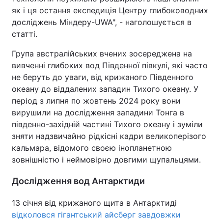
як і ця остання експедиція Центру глибоководних
досліджень Міндеру-UWA", - наголошується в
статті.
Група австралійських вчених зосереджена на
вивченні глибоких вод Південної півкулі, які часто
не беруть до уваги, від крижаного Південного
океану до віддалених западин Тихого океану. У
період з липня по жовтень 2024 року вони
вирушили на дослідження западини Тонга в
південно-західній частині Тихого океану і зуміли
зняти надзвичайно рідкісні кадри великоперізого
кальмара, відомого своєю інопланетною
зовнішністю і неймовірно довгими щупальцями.
Дослідження вод Антарктиди
13 січня від крижаного щита в Антарктиді
відколовся гігантський айсберг завдовжки