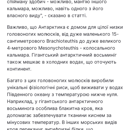
спійману здобич - можливо, мантію іншого
кальмара, можливо, навіть одного з його
власного виду", - сказано в статті.
Важливо, що Антарктика є домом для цілої низки
головоногих молюсків, від дуже маленького 15-
сантиметрового Brachioteuthis до дуже великого
4-метрового Mesonychoteuthis - колосального
кальмара. Гігантський антарктичний восьминіг
також мешкає в холодних водах, що оточують
континент.
Багато з цих головоногих молюсків виробили
унікальні фізіологічні риси, щоб виживати у водах
Південного океану з температурою нижче нуля.
Наприклад, у гігантського антарктичного
восьминога особлива блакитна кров, яка
допомагає забезпечувати тканини киснем за
мінусових температур. В інших морських видів
кров перекачує антифризні білки, що