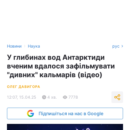
›
Новини
Наука
рус
У глибинах вод Антарктиди
вченим вдалося зафільмувати
"дивних" кальмарів (відео)
ОЛЕГ ДАВИГОРА
12:07, 15.04.25
4 хв.
7778
Підпишіться на нас в Google