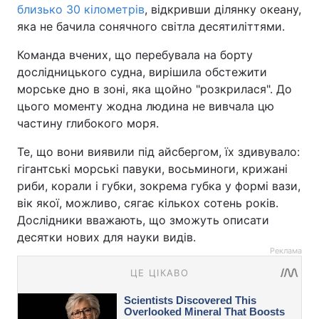
близько 30 кілометрів
, відкривши ділянку океану,
яка не бачила сонячного світла десятиліттями.
Команда вчених, що перебувала на борту
дослідницького судна, вирішила обстежити
морське дно в зоні, яка щойно "розкрилася". До
цього моменту жодна людина не вивчала цю
частину глибокого моря.
Те, що вони виявили під айсбергом, їх здивувало:
гігантські морські павуки, восьминоги, крижані
риби, корали і губки, зокрема губка у формі вази,
вік якої, можливо, сягає кількох сотень років.
Дослідники вважають, що зможуть описати
десятки нових для науки видів.
Реклама