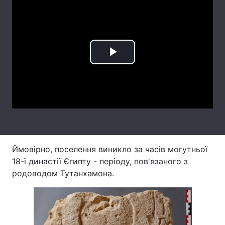
Лонгріди
Відео з Youtube
Статті
Play
Інтерв'ю
Думки
Video
Архів
Вакансії
Контакти
Послуги
Ймовірно, поселення виникло за часів могутньої
18-ї династії Єгипту - періоду, пов'язаного з
родоводом Тутанхамона.