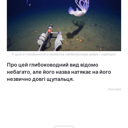
У цього головоногого молюска напівпрозора шкіра / скріншот
Про цей глибоководний вид відомо
небагато, але його назва натякає на його
незвично довгі щупальця.
Реклама