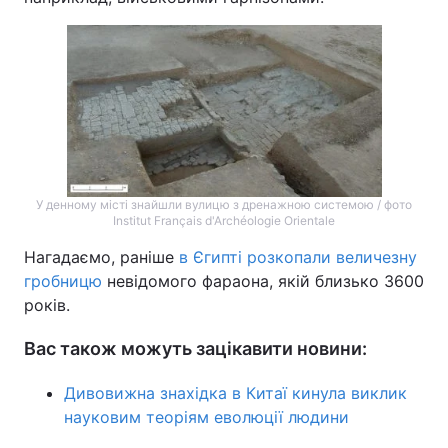
У денному місті знайшли вулицю з дренажною системою / фото
Institut Français d'Archéologie Orientale
Нагадаємо, раніше
в Єгипті розкопали величезну
гробницю
невідомого фараона, якій близько 3600
років.
Вас також можуть зацікавити новини:
Дивовижна знахідка в Китаї кинула виклик
науковим теоріям еволюції людини