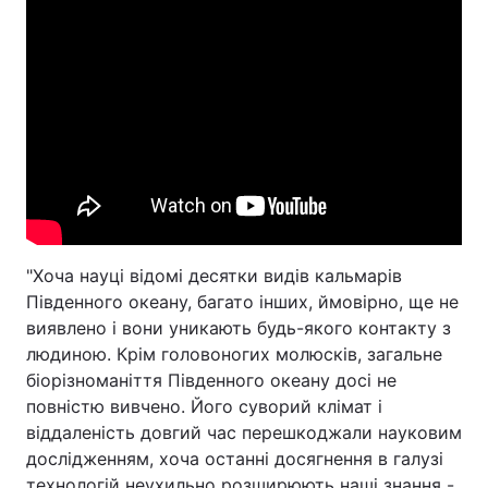
"Хоча науці відомі десятки видів кальмарів
Південного океану, багато інших, ймовірно, ще не
виявлено і вони уникають будь-якого контакту з
людиною. Крім головоногих молюсків, загальне
біорізноманіття Південного океану досі не
повністю вивчено. Його суворий клімат і
віддаленість довгий час перешкоджали науковим
дослідженням, хоча останні досягнення в галузі
технологій неухильно розширюють наші знання -