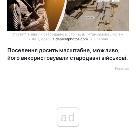
У Єгипті виявили стародавнє місто часів Тутанхамона / колаж
УНІАН, фото
ua.depositphotos.com
, S. Dhennin
Поселення досить масштабне, можливо,
його використовували стародавні військові.
Реклама
ad