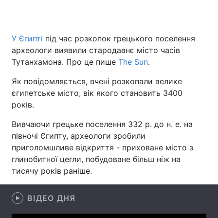
У Єгипті
під час розкопок грецького поселення
Головна
Війна
археологи виявили стародавнє місто часів
Тутанхамона. Про це пише
The Sun
.
Україна
Політика
Як повідомляється, вчені розкопали велике
Економіка
Світ
єгипетське місто, вік якого становить 3400
років.
Спорт
Наука
Вивчаючи грецьке поселення 332 р. до н. е. на
Техно і зв'язок
Лайт
півночі Єгипту, археологи зробили
приголомшливе відкриття - приховане місто з
Зброя
Інциденти
глинобитної цегли, побудоване більш ніж на
тисячу років раніше.
Здоров'я
Туризм
Цікавинки
Погода
ВІДЕО ДНЯ
Екологія
Регіони