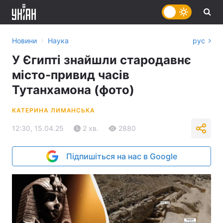
›
Новини
Наука
рус
У Єгипті знайшли стародавнє
місто-привид часів
Тутанхамона (фото)
КАТЕРИНА ЛИМАНСЬКА
12:30, 15.04.25
2 хв.
2880
Підпишіться на нас в Google