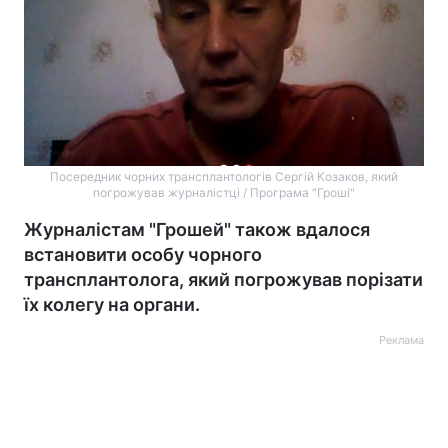
Посередник чорних трансплантологів Сергій Козаков, який
погрожував журналістці / Програма "Гроші"
Журналістам "Грошей" також вдалося
встановити особу чорного
трансплантолога, який погрожував порізати
їх колегу на органи.
Реклама