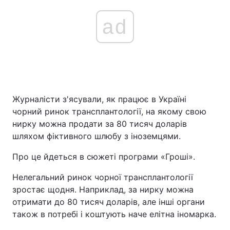
ad
Головна
Війна
Україна
Політика
Економіка
Світ
Журналісти з'ясували, як працює в Україні
чорний ринок трансплантології, на якому свою
Спорт
Наука
нирку можна продати за 80 тисяч доларів
Техно і зв'язок
Лайт
шляхом фіктивного шлюбу з іноземцями.
Про це йдеться в сюжеті програми «Гроші».
Зброя
Інциденти
Нелегальний ринок чорної трансплантології
Здоров'я
Туризм
зростає щодня. Наприклад, за нирку можна
отримати до 80 тисяч доларів, але інші органи
Цікавинки
Погода
також в потребі і коштують наче елітна іномарка.
Екологія
Регіони