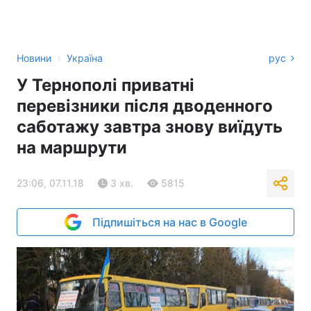
›
Новини
Україна
рус
У Тернополі приватні
перевізники після дводенного
саботажу завтра знову виїдуть
на маршрути
23:06, 07.11.18
3 хв.
5815
Підпишіться на нас в Google