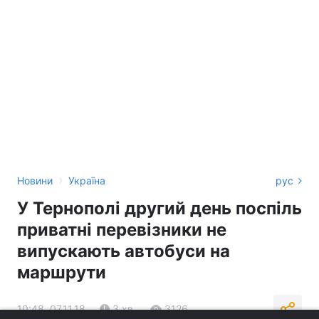
›
Новини
Україна
рус
У Тернополі другий день поспіль
приватні перевізники не
випускають автобуси на
маршрути
10:48, 07.11.18
3 хв.
3126