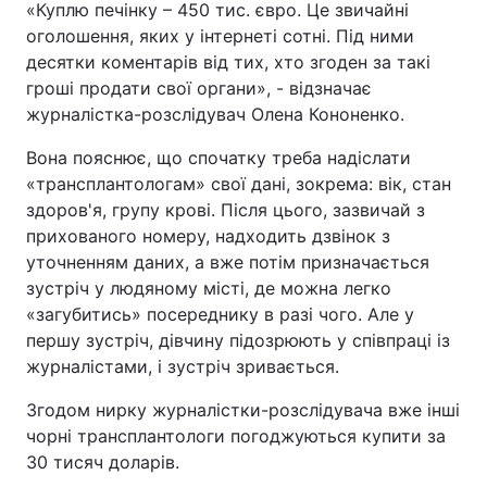
«Куплю печінку – 450 тис. євро. Це звичайні
оголошення, яких у інтернеті сотні. Під ними
Лонгріди
десятки коментарів від тих, хто згоден за такі
гроші продати свої органи», - відзначає
Відео з Youtube
Статті
журналістка-розслідувач Олена Кононенко.
Інтерв'ю
Думки
Вона пояснює, що спочатку треба надіслати
«трансплантологам» свої дані, зокрема: вік, стан
Архів
Вакансії
здоров'я, групу крові. Після цього, зазвичай з
прихованого номеру, надходить дзвінок з
Контакти
уточненням даних, а вже потім призначається
зустріч у людяному місті, де можна легко
Послуги
«загубитись» посереднику в разі чого. Але у
першу зустріч, дівчину підозрюють у співпраці із
журналістами, і зустріч зривається.
Згодом нирку журналістки-розслідувача вже інші
чорні трансплантологи погоджуються купити за
30 тисяч доларів.