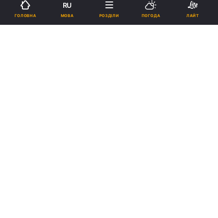
RU
МОВА
ГОЛОВНА
РОЗДІЛИ
ПОГОДА
ЛАЙТ
Підпишіться на нас в Google
Демарш приватних перевізників у Тернополі триває / Фото Галас
Загалом у Тернополі 9 приватних
перевізників.
Реклама