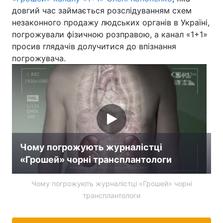
довгий час займається розслідуванням схем
незаконного продажу людських органів в Україні,
погрожували фізичною розправою, а канал «1+1»
просив глядачів долучитися до впізнання
погрожувача.
Чому погрожують журналістці
«Грошей» чорні трансплантологи
Чому погрожують журналістці «Грошей» чорні
трансплантологи