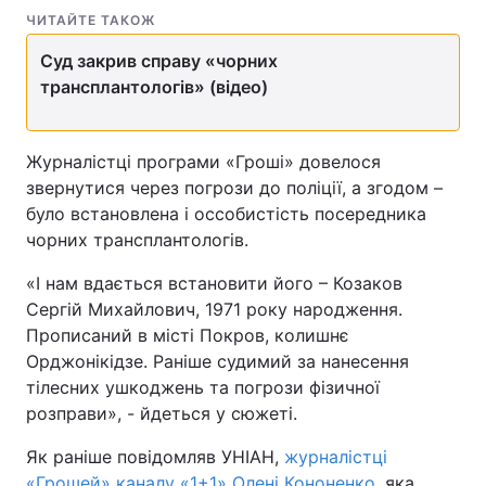
ЧИТАЙТЕ ТАКОЖ
Суд закрив справу «чорних
трансплантологів» (відео)
Журналістці програми «Гроші» довелося
звернутися через погрози до поліції, а згодом –
було встановлена і оссобистість посередника
чорних трансплантологів.
«І нам вдається встановити його – Козаков
Сергій Михайлович, 1971 року народження.
Прописаний в місті Покров, колишнє
Орджонікідзе. Раніше судимий за нанесення
тілесних ушкоджень та погрози фізичної
розправи», - йдеться у сюжеті.
Як раніше повідомляв УНІАН,
журналістці
«Грошей» каналу «1+1» Олені Кононенко
, яка