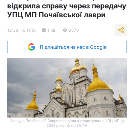
відкрила справу через передачу
УПЦ МП Почаївської лаври
12:39, 16.11.18
1 хв.
9576
Підпишіться на нас в Google
Споруди Почаївської Лаври передали в користування УПЦ МП до
2052 року / фото УНІАН