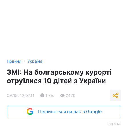
›
Новини
Україна
ЗМІ: На болгарському курорті
отруїлися 10 дітей з України
09:18, 12.07.11
1 хв.
2426
Підпишіться на нас в Google
Реклама