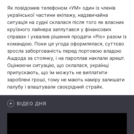
Як повідомив телефоном «УМ» один із членів
української частини екіпажу, надзвичайна
ситуація на судні склалася після того як власник
Головна
Війна
круїзного лайнера заплутався у фінансових
справах і ухвалив рішення продати «Ріо» разом із
Україна
Політика
командою. Поки ця угода оформлялася, суттєво
зросла заборгованість перед портовою владою
Економіка
Світ
Ашдода за стоянку, і на пароплав наклали арешт.
Оцінюючи ситуацію, що склалася, українці
Спорт
Наука
припускають, що їм можуть не виплатити
Техно і зв'язок
Лайт
зароблені гроші, тому не мають наміру залишати
палубу і влаштували своєрідний страйк.
Зброя
Інциденти
ВІДЕО ДНЯ
Здоров'я
Туризм
Цікавинки
Погода
Екологія
Регіони