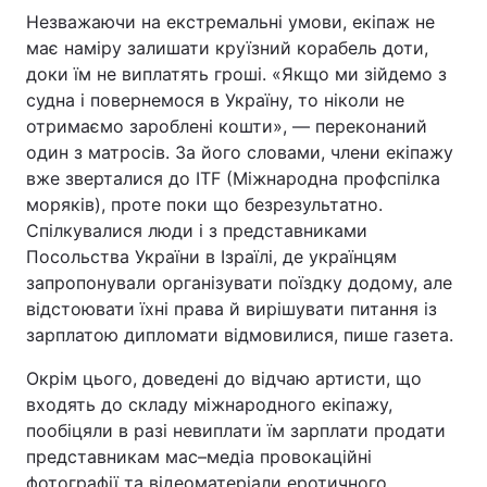
Незважаючи на екстремальні умови, екіпаж не
Тема оформлення
має наміру залишати круїзний корабель доти,
доки їм не виплатять гроші. «Якщо ми зійдемо з
судна і повернемося в Україну, то ніколи не
отримаємо зароблені кошти», — переконаний
один з матросів. За його словами, члени екіпажу
вже зверталися до ITF (Міжнародна профспілка
моряків), проте поки що безрезультатно.
Спілкувалися люди і з представниками
Посольства України в Ізраїлі, де українцям
запропонували організувати поїздку додому, але
відстоювати їхні права й вирішувати питання із
зарплатою дипломати відмовилися, пише газета.
Окрім цього, доведені до відчаю артисти, що
входять до складу міжнародного екіпажу,
пообіцяли в разі невиплати їм зарплати продати
представникам мас–медіа провокаційні
фотографії та відеоматеріали еротичного