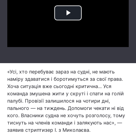
Лонгріди
Play
Відео з Youtube
Статті
Video
Інтерв'ю
Думки
Архів
Вакансії
Контакти
«Усі, хто перебуває зараз на судні, не мають
наміру здаватися і боротимуться за свої права.
Послуги
Хоча ситуація вже сьогодні критична... Уся
команда змушена жити у скрутi і спати на голій
палубі. Провізії залишилося на чотири дні,
пального — на тиждень. Допомоги чекати ні від
кого. Власники судна не хочуть розголосу, тому
тиснуть на членiв команди і залякують нас», —
заявив стриптизер І. з Миколаєва.