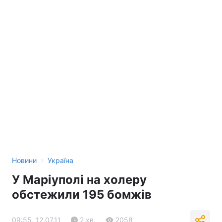
›
Новини
Україна
У Маріуполі на холеру
обстежили 195 бомжів
09:55, 12.07.11
2 хв.
2058