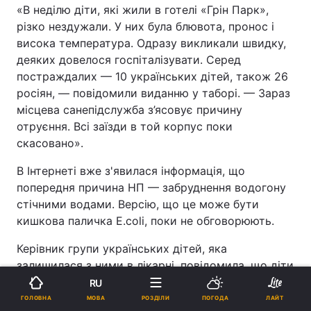
«В неділю діти, які жили в готелі «Грін Парк»,
різко нездужали. У них була блювота, пронос і
висока температура. Одразу викликали швидку,
деяких довелося госпіталізувати. Серед
постраждалих — 10 українських дітей, також 26
росіян, — повідомили виданню у таборі. — Зараз
місцева санепідслужба з’ясовує причину
отруєння. Всі заїзди в той корпус поки
скасовано».
В Інтернеті вже з'явилася інформація, що
попередня причина НП — забруднення водогону
стічними водами. Версію, що це може бути
кишкова паличка Е.сoli, поки не обговорюють.
Керівник групи українських дітей, яка
залишилася з ними в лікарні, повідомила, що діти
вже одужують. «Зараз здоров'я дітей пішло на
RU
поправку, обіцяють сьогодні виписати. Але ще
МОВА
ГОЛОВНА
РОЗДІЛИ
ПОГОДА
ЛАЙТ