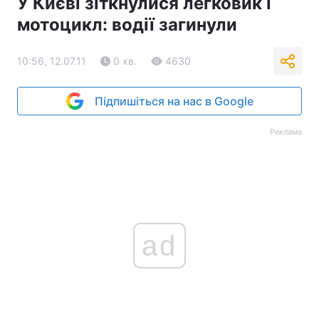
У Києві зіткнулися легковик і
мотоцикл: водії загинули
10:56, 12.07.11
0 хв.
4630
Підпишіться на нас в Google
Реклама
ad