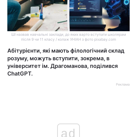
ШІ назвав навчальні заклади, до яких варто вступати школярам
після 9 чи 11 класу / колаж УНІАН з фото pixabay.com
Абітурієнти, які мають філологічний склад
розуму, можуть вступити, зокрема, в
університет ім. Драгоманова, поділився
ChatGPT.
Реклама
ad