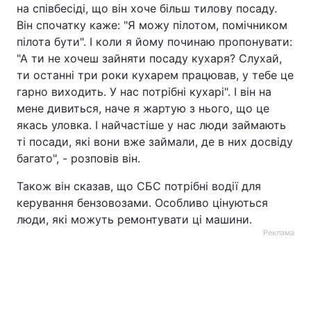
на співбесіді, що він хоче більш тилову посаду.
Він спочатку каже: "Я можу пілотом, помічником
пілота бути". І коли я йому починаю пропонувати:
"А ти не хочеш зайняти посаду кухаря? Слухай,
ти останні три роки кухарем працював, у тебе це
гарно виходить. У нас потрібні кухарі". І він на
мене дивиться, наче я жартую з нього, що це
якась уловка. І найчастіше у нас люди займають
ті посади, які вони вже займали, де в них досвіду
багато", - розповів він.
Також він сказав, що СБС потрібні водії для
керування бензовозами. Особливо цінуються
люди, які можуть ремонтувати ці машини.
Реклама