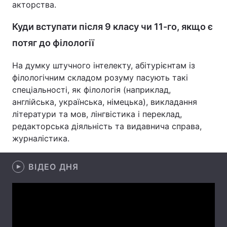
акторства.
Лонгріди
Куди вступати після 9 класу чи 11-го, якщо є
потяг до філології
Відео з Youtube
Статті
На думку штучного інтелекту, абітурієнтам із
Інтерв'ю
Думки
філологічним складом розуму пасують такі
спеціальності, як філологія (наприклад,
Архів
Вакансії
англійська, українська, німецька), викладання
літератури та мов, лінгвістика і переклад,
Контакти
редакторська діяльність та видавнича справа,
Послуги
журналістика.
ВІДЕО ДНЯ