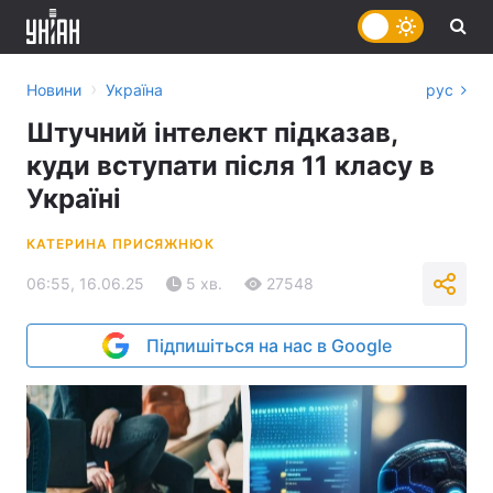
›
Новини
Україна
рус
Штучний інтелект підказав,
куди вступати після 11 класу в
Україні
КАТЕРИНА ПРИСЯЖНЮК
06:55, 16.06.25
5 хв.
27548
Підпишіться на нас в Google