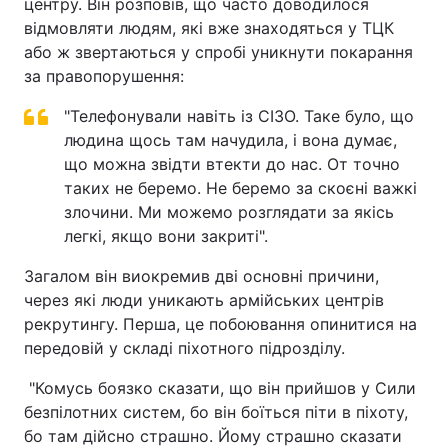
центру. Він розповів, що часто доводилося
відмовляти людям, які вже знаходяться у ТЦК
або ж звертаються у спробі уникнути покарання
за правопорушення:
"Телефонували навіть із СІЗО. Таке було, що
людина щось там начудила, і вона думає,
що можна звідти втекти до нас. От точно
таких не беремо. Не беремо за скоєні важкі
злочини. Ми можемо розглядати за якісь
легкі, якщо вони закриті".
Загалом він виокремив дві основні причини,
через які люди уникають армійських центрів
рекрутингу. Перша, це побоювання опинитися на
передовій у складі піхотного підрозділу.
"Комусь боязко сказати, що він прийшов у Сили
безпілотних систем, бо він боїться піти в піхоту,
бо там дійсно страшно. Йому страшно сказати