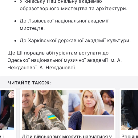
У київську Національну академію
образотворчого мистецтва та архітектури.
До Львівської національної академії
мистецтв.
До Харківської державної академії культури.
Ще ШІ порадив абітурієнтам вступати до
Одеської національної музичної академії ім. А.
Нежданової. А. Нежданової.
ЧИТАЙТЕ ТАКОЖ:
 і
Діти військових можуть навчатися у
Росіян