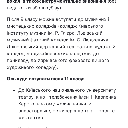
вокал, а також інструментальне виконання
(без
педагогіки або шоубізу)
Після 9 класу можна вступати до музичних і
мистецьких коледжів (коледж Київського
інституту музики ім. Р. Глієра, Львівський
музичний фаховий коледж ім. С. Людкевича,
Дніпровський державний театрально-художній
коледж, до дизайнерських коледжів, до
прикладу, до Харківського фахового вищого
художнього коледжу).
Ось куди вступати після 11 класу:
До Київського національного університету
театру, кіно і телебачення імені І. Карпенка-
Карого, в якому можна вивчити
операторське, режисерське та акторське
мистецтво.