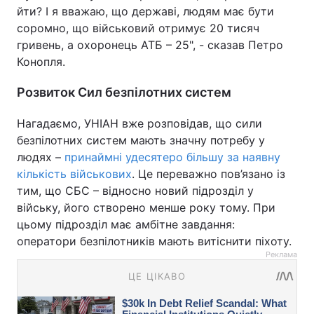
йти? І я вважаю, що державі, людям має бути
соромно, що військовий отримує 20 тисяч
гривень, а охоронець АТБ – 25", - сказав Петро
Конопля.
Розвиток Сил безпілотних систем
Нагадаємо, УНІАН вже розповідав, що сили
безпілотних систем мають значну потребу у
людях –
принаймні удесятеро більшу за наявну
кількість військових
. Це переважно пов’язано із
тим, що СБС – відносно новий підрозділ у
війську, його створено менше року тому. При
цьому підрозділ має амбітне завдання:
оператори безпілотників мають витіснити піхоту.
Реклама