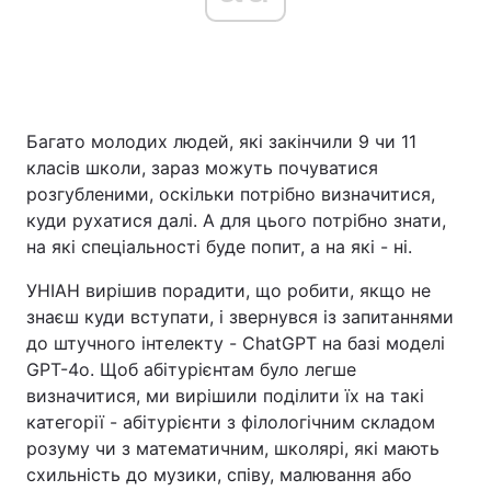
Головна
Війна
Багато молодих людей, які закінчили 9 чи 11
Україна
Політика
класів школи, зараз можуть почуватися
Економіка
Світ
розгубленими, оскільки потрібно визначитися,
куди рухатися далі. А для цього потрібно знати,
Спорт
Наука
на які спеціальності буде попит, а на які - ні.
Техно і зв'язок
Лайт
УНІАН вирішив порадити, що робити, якщо не
знаєш куди вступати, і звернувся із запитаннями
Зброя
Інциденти
до штучного інтелекту - ChatGPT на базі моделі
GPT-4o. Щоб абітурієнтам було легше
Здоров'я
Туризм
визначитися, ми вирішили поділити їх на такі
категорії - абітурієнти з філологічним складом
Цікавинки
Погода
розуму чи з математичним, школярі, які мають
схильність до музики, співу, малювання або
Екологія
Регіони