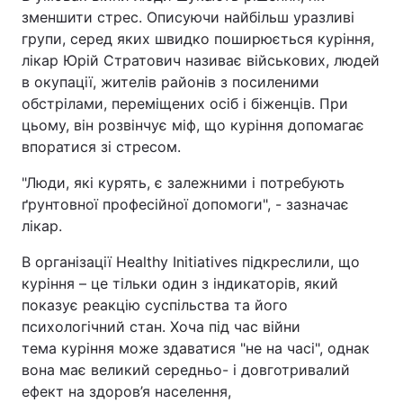
зменшити стрес. Описуючи найбільш уразливі
групи, серед яких швидко поширюється куріння,
лікар Юрій Стратович називає військових, людей
в окупації, жителів районів з посиленими
обстрілами, переміщених осіб і біженців. При
цьому, він розвінчує міф, що куріння допомагає
впоратися зі стресом.
"Люди, які курять, є залежними і потребують
ґрунтовної професійної допомоги", - зазначає
лікар.
В організації Healthy Initiatives підкреслили, що
куріння – це тільки один з індикаторів, який
показує реакцію суспільства та його
психологічний стан. Хоча під час війни
тема куріння може здаватися "не на часі", однак
вона має великий середньо- і довготривалий
ефект на здоров’я населення,