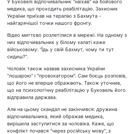
У Буковелі відпочивальник "наїхав" на бойового
медика, що проходить реабілітацію. Захисник
України приїхав на терапію з Бахмута -
найгарячішої точки нашого фронту.
Відео миттєво розлетілися в мережі. На одному з
них відпочивальник у білому халаті каже
військовому: "Їдь у свій Бахмут, чому ти тут
сидиш?".
Чоловік також назвав захисника України
"лошарою" і "провокатором". Сам боєць розповів,
що його не вперше ображають. Також уточнив,
що на психологічну реабілітацію у Буковель його
відправила держава.
Але на цьому скандал не закінчився: дружина
відпочивальника, який ображав медика,
вирішила заступитися за чоловіка. Каже, що
конфлікт почався "через російську мову", з