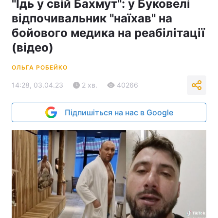
"Їдь у свій Бахмут": у Буковелі
відпочивальник "наїхав" на
бойового медика на реабілітації
(відео)
ОЛЬГА РОБЕЙКО
14:28, 03.04.23
2 хв.
40266
Підпишіться на нас в Google