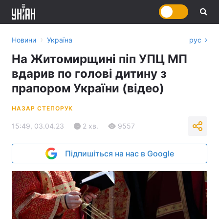
›
Новини
Україна
рус
На Житомирщині піп УПЦ МП
вдарив по голові дитину з
прапором України (відео)
НАЗАР СТЕПОРУК
15:49, 03.04.23
2 хв.
9557
Підпишіться на нас в Google