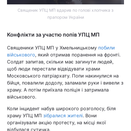
Тема оформлення
Священик УПЦ МП вдарив по голові хлопчика з
прапором України
Конфлікти за участю попів УПЦ МП
Священики УПЦ МП у Хмельницькому
побили
військового
, який отримав поранення на фронті.
Солдат запитав, скільки має загинути людей,
щоб люди перестали відвідувати храми
Московського патріархату. Попи накинулися на
бійця, повалили додолу, заламали руки і вивели з
храму. А потім приїхала поліція і затримала
військового.
Коли інцидент набув широкого розголосу, біля
храму УПЦ МП
зібралися жителі
. Вони
організували акцію протесту, на місці якої
відбулася сутичка.