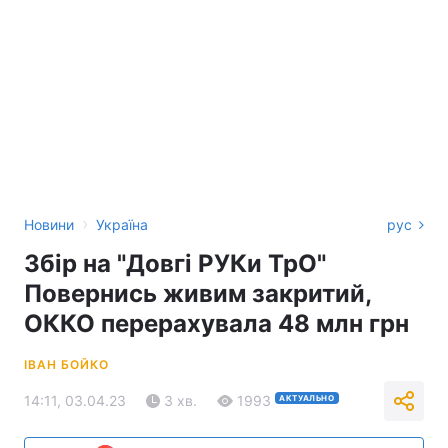
›
Новини
Україна
рус
Збір на "Довгі РУКи ТрО"
Повернись живим закритий,
ОККО перерахувала 48 млн грн
ІВАН БОЙКО
14:11, 03.04.23
3 хв.
1993
АКТУАЛЬНО