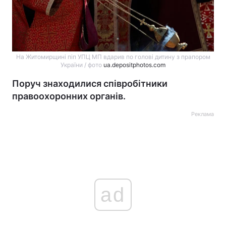
На Житомирщині піп УПЦ МП вдарив по голові дитину з прапором
України / фото
ua.depositphotos.com
Поруч знаходилися співробітники
правоохоронних органів.
Реклама
ad