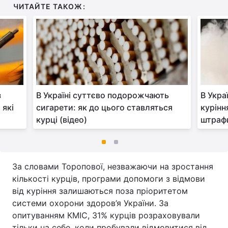
ЧИТАЙТЕ ТАКОЖ:
з
В Україні суттєво подорожчають
В Укра
 які
сигарети: як до цього ставляться
курінн
курці (відео)
штрафи
За словами Торопової, незважаючи на зростання
кількості курців, програми допомоги з відмови
від куріння залишаються поза пріоритетом
системи охорони здоров’я України. За
опитуванням КМІС, 31% курців розраховували
тільки на себе, коли пробували відмовитися від