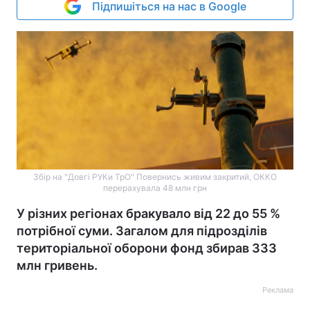
Підпишіться на нас в Google
Збір на "Довгі РУКи ТрО" Повернись живим закритий, ОККО
перерахувала 48 млн грн
У різних регіонах бракувало від 22 до 55 %
потрібної суми. Загалом для підрозділів
територіальної оборони фонд збирав 333
млн гривень.
Реклама