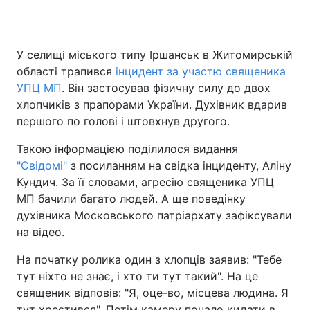
У селищі міського типу Іршанськ в Житомирській
Головна
Війна
області трапився
інцидент за участю священика
УПЦ МП
. Він застосував фізичну силу до двох
Україна
Політика
хлопчиків з прапорами України. Духівник вдарив
першого по голові і штовхнув другого.
Економіка
Світ
Такою інформацією поділилося видання
Спорт
Наука
"Свідомі"
з посиланням на свідка інциденту, Аліну
Кундич. За її словами, агресію священика УПЦ
Техно і зв'язок
Лайт
МП бачили багато людей. А ще поведінку
Зброя
Інциденти
духівника Московського патріархату зафіксували
на відео.
Здоров'я
Туризм
На початку ролика один з хлопців заявив: "Тебе
Цікавинки
Погода
тут ніхто не знає, і хто ти тут такий". На це
священик відповів: "Я, оце-во, місцева людина. Я
Екологія
Регіони
тут хрестився". Потім камеру почало кидати в