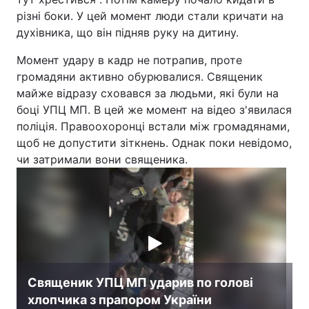
різні боки. У цей момент люди стали кричати на
Лонгріди
духівника, що він підняв руку на дитину.
Момент удару в кадр не потрапив, проте
Відео з Youtube
Статті
громадяни активно обурювалися. Священик
майже відразу сховався за людьми, які були на
Інтерв'ю
Думки
боці УПЦ МП. В цей же момент на відео з'явилася
поліція. Правоохоронці встали між громадянами,
Архів
Вакансії
щоб не допустити зіткнень. Однак поки невідомо,
Контакти
чи затримали вони священика.
Послуги
Священик УПЦ МП ударив по голові
хлопчика з прапором України