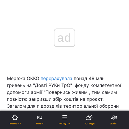
ad
Мережа ОККО
перерахувала
понад 48 млн
гривень на "Довгі РУКи ТрО" фонду компетентної
допомоги армії "Повернись живим", тим самим
повністю закривши збір коштів на проєкт.
Загалом для підрозділів територіальної оборони
фонд збирав 333 млн гривень на розвідувально-
RU
ударні комплекси (РУКи) зі 120-мм мінометами.
МОВА
ГОЛОВНА
РОЗДІЛИ
ПОГОДА
ЛАЙТ