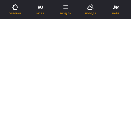
22:09, 25.04.26
2 хв.
2207
RU
МОВА
ГОЛОВНА
РОЗДІЛИ
ПОГОДА
ЛАЙТ
Підпишіться на нас в Google
Росія провела дезінформаційну операцію з фейковим "BBC" з
кабінету Зеленського / фото president.gov.ua
Ролик імітує оформлення та стиль подачі
ВВС, однак є підробкою.
Реклама