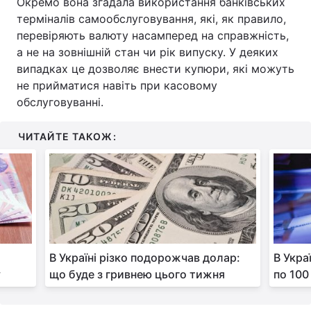
Окремо вона згадала використання банківських
терміналів самообслуговування, які, як правило,
перевіряють валюту насамперед на справжність,
а не на зовнішній стан чи рік випуску. У деяких
випадках це дозволяє внести купюри, які можуть
не прийматися навіть при касовому
обслуговуванні.
ЧИТАЙТЕ ТАКОЖ:
В Україні різко подорожчав долар:
В Укра
у
що буде з гривнею цього тижня
по 100