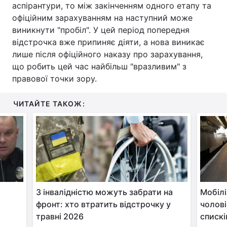
аспірантури, то між закінченням одного етапу та
офіційним зарахуванням на наступний може
виникнути "пробіл". У цей період попередня
відстрочка вже припиняє діяти, а нова виникає
лише після офіційного наказу про зарахування,
що робить цей час найбільш "вразливим" з
правової точки зору.
ЧИТАЙТЕ ТАКОЖ:
З інвалідністю можуть забрати на
Мобіліз
фронт: хто втратить відстрочку у
чолові
травні 2026
спискі