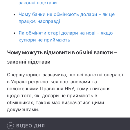
законні підстави
Лонгріди
Чому банки не обмінюють долари – як це
працює насправді
Відео з Youtube
Статті
Як обміняти старі долари на нові – якщо
купюри не приймають
Інтерв'ю
Думки
Чому можуть відмовити в обміні валюти –
Архів
Вакансії
законні підстави
Контакти
Спершу юрист зазначила, що всі валютні операції
Послуги
в Україні регулюються постановами та
положеннями Правління НБУ, тому і питання
щодо того, які долари не приймають в
обмінниках, також має визначатися цими
документами.
ВІДЕО ДНЯ