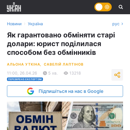
›
Новини
Україна
рус
Як гарантовано обміняти старі
долари: юрист поділилася
способом без обмінників
АЛЬОНА УТКІНА,
САВЕЛІЙ ЛАПТІНОВ
11:00, 26.04.26
5 хв.
13218
ПЕРЕВІРЕНО ЕКСПЕРТОМ
Підпишіться на нас в Google