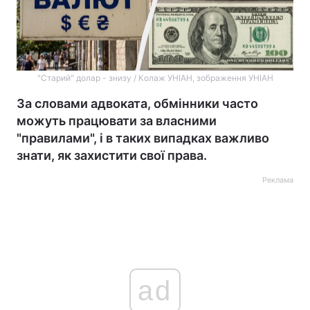
"Старий" долар - знизу / Колаж УНIАН, зображення УНIАН
За словами адвоката, обмінники часто
можуть працювати за власними
"правилами", і в таких випадках важливо
знати, як захистити свої права.
Реклама
ad