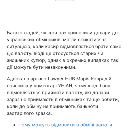
Головна
Війна
Багато людей, які хоч раз приносили долари до
Україна
Політика
українських обмінників, могли стикатися із
ситуацією, коли касир відмовляється брати саме
Економіка
Світ
цю валюту. Іноді це стосується старих чи
зношених купюр, однак в окремих випадках такі
Спорт
Наука
дії можуть бути незаконними.
Техно і зв'язок
Лайт
Адвокат-партнер Lawyer HUB Марія Конрадій
пояснила у коментарі УНІАН, чому іноді банк
Зброя
Інциденти
відмовляється приймати валюту, які долари
зараз не приймають в обмінниках та що робити,
Здоров'я
Туризм
коли до обміну не приймають банкноти
застарілого зразка.
Цікавинки
Погода
Чому можуть відмовити в обміні валюти –
Екологія
Регіони