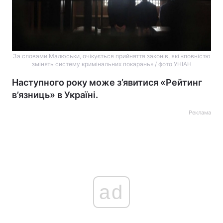
За словами Малюськи, очікується прийняття законів, які «повністю
змінять систему кримінальних покарань» / фото УНІАН
Наступного року може з’явитися «Рейтинг
в’язниць» в Україні.
Реклама
ad