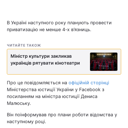
В Україні наступного року планують провести
Головна
Війна
приватизацію не менше 4-х в’язниць.
Україна
Політика
ЧИТАЙТЕ ТАКОЖ
Економіка
Світ
Міністр культури закликав
Спорт
Наука
українців рятувати кінотеатри
Техно і зв'язок
Лайт
Про це повідомляється на
офіційній сторінці
Зброя
Інциденти
Міністерства юстиції України у Facebook з
посиланням на міністра юстиції Дениса
Здоров'я
Туризм
Малюську.
Цікавинки
Погода
Він поінформував про плани роботи відомства у
наступному році.
Екологія
Регіони