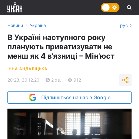
›
Новини
Україна
рус
В Україні наступного року
планують приватизувати не
менш як 4 в’язниці – Мін'юст
ІННА АНДАЛІЦЬКА
20:23, 30.12.20
2 хв.
912
Підпишіться на нас в Google