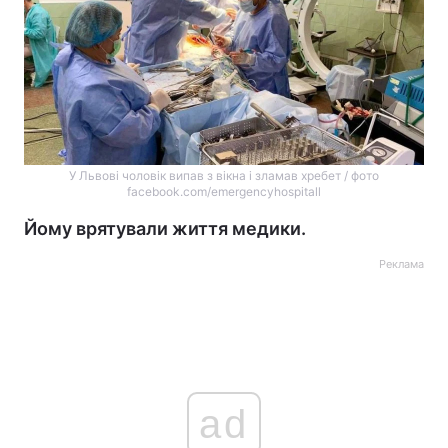
У Львові чоловік випав з вікна і зламав хребет / фото
facebook.com/emergencyhospitall
Йому врятували життя медики.
Реклама
ad