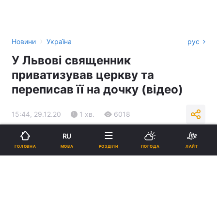
›
Новини
Україна
рус
У Львові священник
приватизував церкву та
переписав її на дочку (відео)
15:44, 29.12.20
1 хв.
6018
RU
Підпишіться на нас в Google
МОВА
ГОЛОВНА
РОЗДІЛИ
ПОГОДА
ЛАЙТ