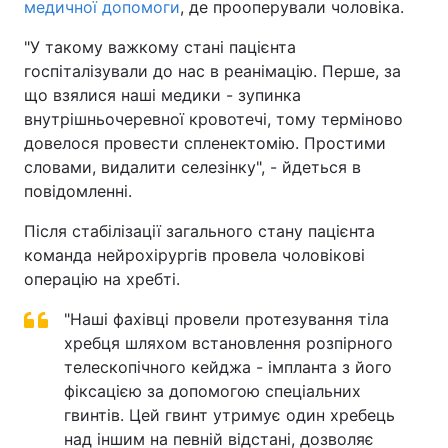
медичної допомоги
, де прооперували чоловіка.
"У такому важкому стані пацієнта
госпіталізували до нас в реанімацію. Перше, за
що взялися наші медики - зупинка
внутрішньочеревної кровотечі, тому терміново
довелося провести спленектомію. Простими
словами, видалити селезінку", - йдеться в
повідомленні.
Після стабілізації загального стану пацієнта
команда нейрохірургів провела чоловікові
операцію на хребті.
"Наші фахівці провели протезування тіла
хребця шляхом встановлення розпірного
телескопічного кейджа - імпланта з його
фіксацією за допомогою спеціальних
гвинтів. Цей гвинт утримує один хребець
над іншим на певній відстані, дозволяє