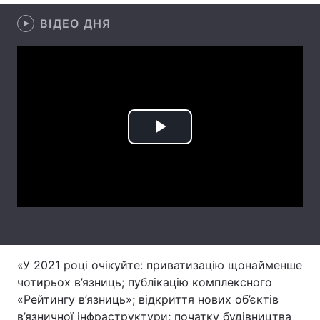
ВІДЕО ДНЯ
Лонгріди
Відео з Youtube
Статті
Інтерв'ю
Думки
Архів
Вакансії
Play
Контакти
Video
Послуги
«У 2021 році очікуйте: приватизацію щонайменше
чотирьох в’язниць; публікацію комплексного
«Рейтингу в’язниць»; відкриття нових об’єктів
в’язничної інфраструктури; початку будівництва