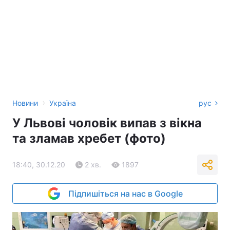
›
Новини
Україна
рус
У Львові чоловік випав з вікна
та зламав хребет (фото)
18:40, 30.12.20
2 хв.
1897
Підпишіться на нас в Google