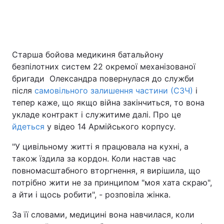
Головна
Війна
Старша бойова медикиня батальйону
Україна
Політика
безпілотних систем 22 окремої механізованої
бригади Олександра повернулася до служби
Економіка
Світ
після
самовільного залишення частини (СЗЧ)
і
тепер каже, що якщо війна закінчиться, то вона
Спорт
Наука
укладе контракт і служитиме далі. Про це
йдеться
у відео 14 Армійського корпусу.
Техно і зв'язок
Лайт
"У цивільному житті я працювала на кухні, а
Зброя
Інциденти
також їздила за кордон. Коли настав час
повномасштабного вторгнення, я вирішила, що
Здоров'я
Туризм
потрібно жити не за принципом "моя хата скраю",
а йти і щось робити", - розповіла жінка.
Цікавинки
Погода
За її словами, медицині вона навчилася, коли
Екологія
Регіони