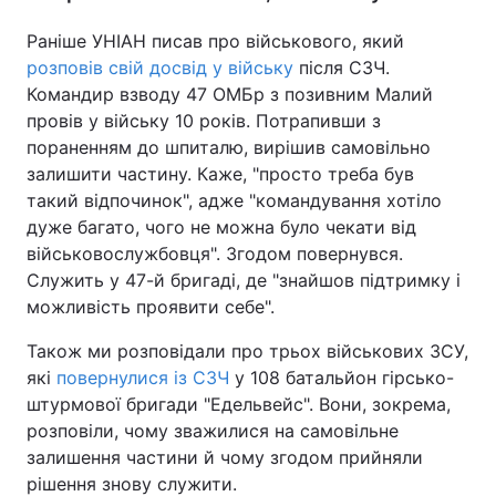
Раніше УНІАН писав про військового, який
розповів свій досвід у війську
після СЗЧ.
Командир взводу 47 ОМБр з позивним Малий
провів у війську 10 років. Потрапивши з
пораненням до шпиталю, вирішив самовільно
залишити частину. Каже, "просто треба був
такий відпочинок", адже "командування хотіло
дуже багато, чого не можна було чекати від
військовослужбовця". Згодом повернувся.
Служить у 47-й бригаді, де "знайшов підтримку і
можливість проявити себе".
Також ми розповідали про трьох військових ЗСУ,
які
повернулися із СЗЧ
у 108 батальйон гірсько-
штурмової бригади "Едельвейс". Вони, зокрема,
розповіли, чому зважилися на самовільне
залишення частини й чому згодом прийняли
рішення знову служити.