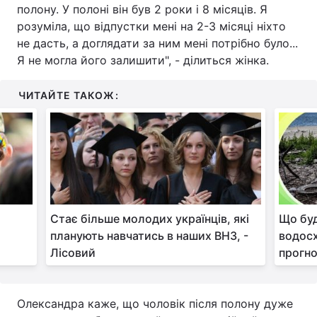
полону. У полоні він був 2 роки і 8 місяців. Я
Тема оформлення
розуміла, що відпустки мені на 2-3 місяці ніхто
не дасть, а доглядати за ним мені потрібно було...
Я не могла його залишити", - ділиться жінка.
ЧИТАЙТЕ ТАКОЖ:
Стає більше молодих українців, які
Що буд
планують навчатись в наших ВНЗ, -
водосх
Лісовий
прогно
Олександра каже, що чоловік після полону дуже