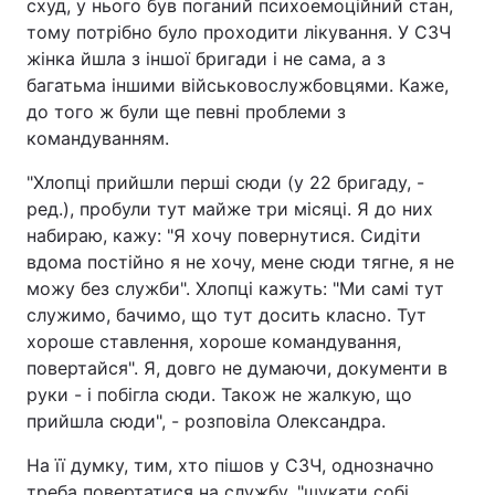
схуд, у нього був поганий психоемоційний стан,
тому потрібно було проходити лікування. У СЗЧ
жінка йшла з іншої бригади і не сама, а з
багатьма іншими військовослужбовцями. Каже,
до того ж були ще певні проблеми з
командуванням.
"Хлопці прийшли перші сюди (у 22 бригаду, -
ред.), пробули тут майже три місяці. Я до них
набираю, кажу: "Я хочу повернутися. Сидіти
вдома постійно я не хочу, мене сюди тягне, я не
можу без служби". Хлопці кажуть: "Ми самі тут
служимо, бачимо, що тут досить класно. Тут
хороше ставлення, хороше командування,
повертайся". Я, довго не думаючи, документи в
руки - і побігла сюди. Також не жалкую, що
прийшла сюди", - розповіла Олександра.
На її думку, тим, хто пішов у СЗЧ, однозначно
треба повертатися на службу, "шукати собі