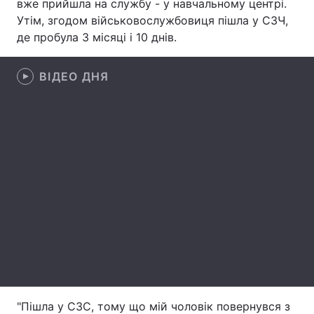
вже прийшла на службу - у навчальному центрі.
Утім, згодом військовослужбовиця пішла у СЗЧ,
Лонгріди
де пробула 3 місяці і 10 днів.
Відео з Youtube
Статті
ВІДЕО ДНЯ
Інтерв'ю
Думки
Архів
Вакансії
Контакти
Послуги
"Пішла у СЗС, тому що мій чоловік повернувся з