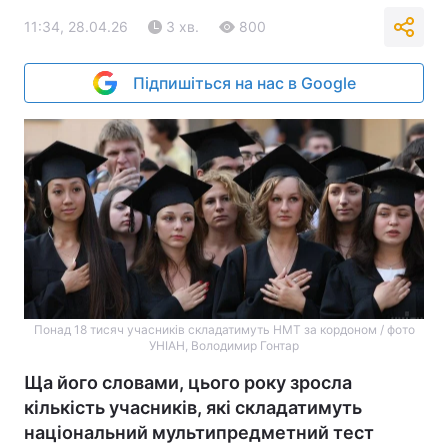
11:34, 28.04.26
3 хв.
800
Підпишіться на нас в Google
Понад 18 тисяч учасників складатимуть НМТ за кордоном / фото
УНІАН, Володимир Гонтар
Ща його словами, цього року зросла
кількість учасників, які складатимуть
національний мультипредметний тест