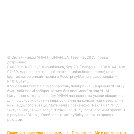
© Онлайн-медіа УНІАН - UNIAN.UA, 1998 - 2026 Усі права
дотримано.
04080, м. Київ, вул. Кирилівська, буд. 23. Телефон — +38 (044) 498-
07-60. Адреса електронної пошти — unian.headquoters@unian.net.
Ідентифікатор онлайн-медіа в Реєстрі суб’єктів у сфері медіа —
R40-05194.
Копіювання текстів або зображень, поширення інформації УНІАН у
будь-якій формі забороняється без письмової згоди УНІАН.
Цитування матеріалів сайту УНІАН дозволено за умови відкритого
для пошукових систем гіперпосилання на конкретний матеріал не
нижче другого абзацу. Матеріали з позначкою "Реклама", "НК",
"Актуально", "Точка зору", "Офіційно", "PR", "партнерський проект" і
в розділах "Вікно", "Особлива тема" публікуються на правах
реклами.
Правила користування сайтом
Про нас
Ми в соцмережах