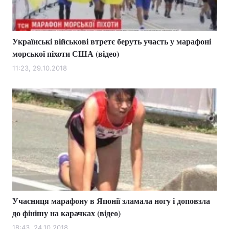
Українські військові втретє беруть участь у марафоні
Головна
Війна
морської піхоти США (відео)
Україна
Політика
11:23, 29.10.2018
Економіка
Світ
Спорт
Наука
Техно і зв'язок
Лайт
Зброя
Інциденти
Здоров'я
Туризм
Учасниця марафону в Японії зламала ногу і доповзла
Цікавинки
Погода
до фінішу на карачках (відео)
Екологія
Регіони
18:43, 24.10.2018