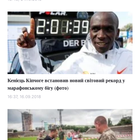
Лонгріди
Відео з Youtube
Статті
Інтерв'ю
Думки
Архів
Вакансії
Контакти
Кенієць Кіпчоге встановив новий світовий рекорд у
Послуги
марафонському бігу (фото)
16:37, 16.09.2018