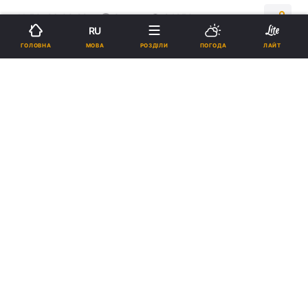
11:50, 26.08.22
3 хв.
24250
RU
МОВА
ГОЛОВНА
РОЗДІЛИ
ПОГОДА
ЛАЙТ
Підпишіться на нас в Google
7 кращих безкоштовних антивірусів в 2022 / скріншот
Вони ідеально підійдуть для комфортного
домашнього використання, гарантуючи
якісний захист від вірусів.