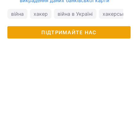
викрадення даних банківської карти
війна
хакер
війна в Україні
хакерська ата
ПІДТРИМАЙТЕ НАС