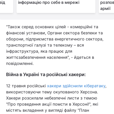
від
інформацію про себе в мережі
розпов
армії
Тема оформлення
"Також серед основних цілей - комерційні та
фінансові установи, Органи сектора безпеки та
оборони, підприємства енергетичного сектора,
транспортної галузі та телекому – вся
інфраструктура, яка працює для
життєзабезпечення населення", - йдеться в
повідомленні.
Війна в Україні та російські хакери:
12 травня російські
хакери здійснили кібератаку
,
використовуючи тему окупованого Херсона.
Хакери розсилали небезпечні листи з темою
"Про проведення акції помсти в Херсоні!", які
містять вкладення у вигляді файлу "План