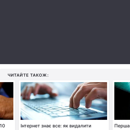
Лонгріди
Відео з Youtube
Статті
Інтерв'ю
Думки
Архів
Вакансії
Контакти
ЧИТАЙТЕ ТАКОЖ:
Послуги
 10
Інтернет знає все: як видалити
Перша 