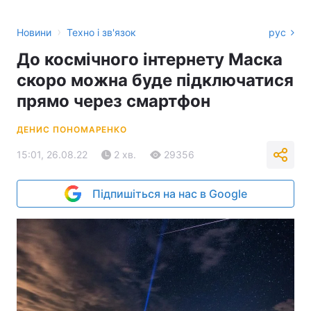
›
Новини
Техно і зв'язок
рус
До космічного інтернету Маска
скоро можна буде підключатися
прямо через смартфон
ДЕНИС ПОНОМАРЕНКО
15:01, 26.08.22
2 хв.
29356
Підпишіться на нас в Google