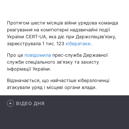
Протягом шести місяців війни урядова команда
Головна
Війна
реагування на комп'ютерні надзвичайні події
України CERT-UA, яка діє при Держспецзв'язку,
Україна
Політика
зареєструвала 1 тис. 123
кібератаки
.
Економіка
Світ
Про це
повідомила
прес-служба Державної
служби спеціального зв'язку та захисту
Спорт
Наука
інформації України.
Техно і зв'язок
Лайт
Відзначається, що найчастіше кіберзлочинці
атакували уряд і місцеві органи влади.
Зброя
Інциденти
Здоров'я
Туризм
ВІДЕО ДНЯ
Цікавинки
Погода
Екологія
Регіони