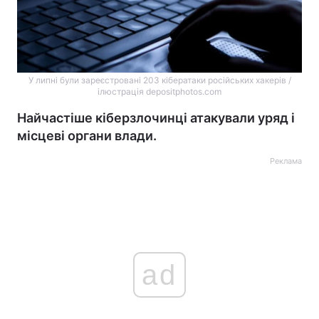
У липні були зареєстровані 203 кібератаки російських хакерів /
ілюстрація depositphotos.com
Найчастіше кіберзлочинці атакували уряд і
місцеві органи влади.
Реклама
ad