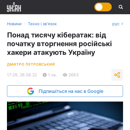
›
Новини
Техно і зв'язок
рус
Понад тисячу кібератак: від
початку вторгнення російські
хакери атакують Україну
ДМИТРО ПЕТРОВСЬКИЙ
17:29, 26.08.22
1 хв.
2663
Підпишіться на нас в Google