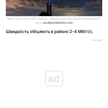
Маск запустить свій інтернет Startlink для звичайних смартфонів /
фото
ua.depositphotos.com
Швидкість обіцяють в районі 2-4 Мбіт/с.
Реклама
ad