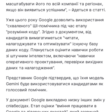
масштабувати його по всій компанії та регіонах,
якщо він виявиться успішним", – йдеться в статті.
Уже цього року Google дозволить використання
"схваленого" ШІ-помічника під час етапу
"розуміння коду". Згідно з документом, від
кандидатів вимагатиметься "читати,
налагоджувати та оптимізувати" існуючу базу
даних коду. Планується оцінити навички роботи
зі штучним інтелектом, включаючи "навички
оперативного проектування, перевірки вихідних
даних та налагодження".
Представник Google підтвердив, що їхня модель
Gemini буде використовуватися кандидатами як
голосовий помічник.
У документі Google викладено низку інших змін у
співбесідах. Етап оцінки "вміння працювати в
Google та лідерських якостей", який зазвичай