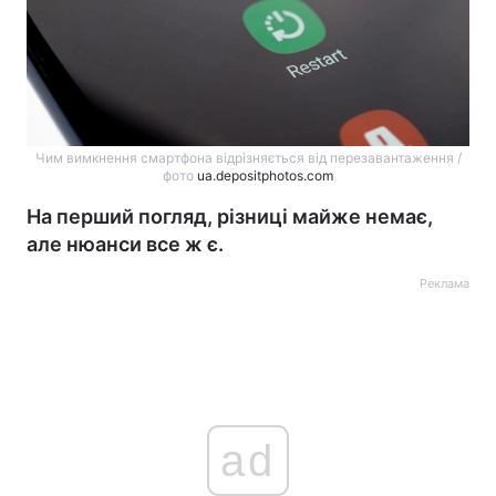
Чим вимкнення смартфона відрізняється від перезавантаження /
фото
ua.depositphotos.com
На перший погляд, різниці майже немає,
але нюанси все ж є.
Реклама
ad