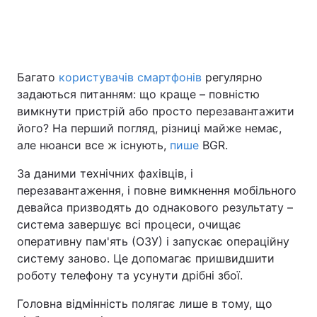
Головна
Війна
Багато
користувачів смартфонів
регулярно
Україна
Політика
задаються питанням: що краще – повністю
вимкнути пристрій або просто перезавантажити
Економіка
Світ
його? На перший погляд, різниці майже немає,
але нюанси все ж існують,
пише
BGR.
Спорт
Наука
За даними технічних фахівців, і
Техно і зв'язок
Лайт
перезавантаження, і повне вимкнення мобільного
девайса призводять до однакового результату –
Зброя
Інциденти
система завершує всі процеси, очищає
оперативну пам'ять (ОЗУ) і запускає операційну
Здоров'я
Туризм
систему заново. Це допомагає пришвидшити
роботу телефону та усунути дрібні збої.
Цікавинки
Погода
Головна відмінність полягає лише в тому, що
Екологія
Регіони