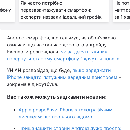
к
Як часто потрібно
Не пот
ефону
перезавантажувати смартфон:
миттєв
експерти назвали ідеальний графік
за 1 х
Android-смартфон, що гальмує, не обов'язково
означає, що настав час дорогого апгрейду.
Експерти розповідали,
як за десять хвилин
повернути старому смартфону "відчуття нового".
УНІАН розповідав, що буде,
якщо заряджати
iPhone занадто потужним зарядним пристроєм
–
зокрема від ноутбука.
Вас також можуть зацікавити новини:
Apple розробляє iPhone з голографічним
дисплеєм: що про нього відомо
Пришвидшити старий Android дуже просто: