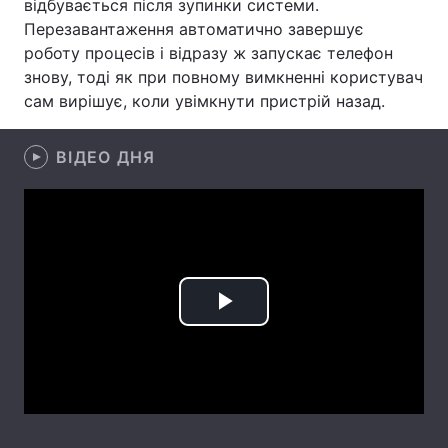
відбувається після зупинки системи.
Перезавантаження автоматично завершує
Лонгріди
роботу процесів і відразу ж запускає телефон
знову, тоді як при повному вимкненні користувач
Відео з Youtube
Статті
сам вирішує, коли увімкнути пристрій назад.
Інтерв'ю
Думки
ВІДЕО ДНЯ
Архів
Вакансії
Контакти
Послуги
Play
Video