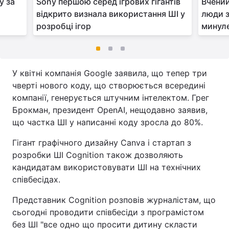
у за
Sony першою серед ігрових гігантів
Вчений
відкрито визнала використання ШІ у
люди 
розробці ігор
минуле
У квітні компанія Google заявила, що тепер три
чверті нового коду, що створюється всередині
компанії, генерується штучним інтелектом. Грег
Брокман, президент OpenAI, нещодавно заявив,
що частка ШІ у написанні коду зросла до 80%.
Гігант графічного дизайну Canva і стартап з
розробки ШІ Cognition також дозволяють
кандидатам використовувати ШІ на технічних
співбесідах.
Представник Cognition розповів журналістам, що
сьогодні проводити співбесіди з програмістом
без ШІ "все одно що просити дитину скласти