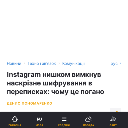
›
›
Новини
Техно і зв'язок
Комунікації
рус
Instagram нишком вимкнув
наскрізне шифрування в
переписках: чому це погано
ДЕНИС ПОНОМАРЕНКО
18:30, 09.05.26
2 хв.
687
RU
МОВА
ГОЛОВНА
РОЗДІЛИ
ПОГОДА
ЛАЙТ