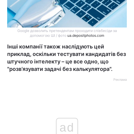
Google дозволить претендентам проходити співбесіди за
допомогою ШІ / фото
ua.depositphotos.com
Інші компанії також наслідують цей
приклад, оскільки тестувати кандидатів без
штучного інтелекту – це все одно, що
"розв’язувати задачі без калькулятора".
Реклама
ad