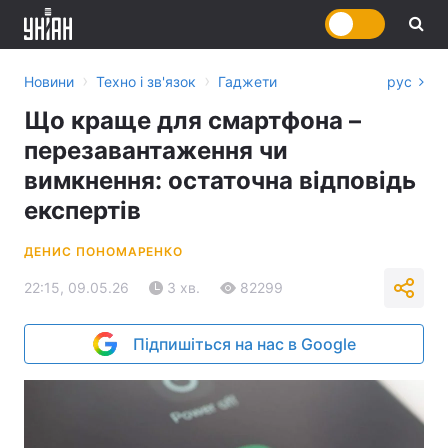
›
›
Новини
Техно і зв'язок
Гаджети
рус
Що краще для смартфона –
перезавантаження чи
вимкнення: остаточна відповідь
експертів
ДЕНИС ПОНОМАРЕНКО
22:15, 09.05.26
3 хв.
82299
Підпишіться на нас в Google