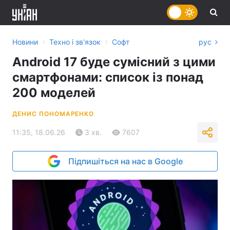
›
›
Новини
Техно і зв'язок
Софт
рус
Android 17 буде сумісний з цими
смартфонами: список із понад
200 моделей
ДЕНИС ПОНОМАРЕНКО
11:35, 18.06.26
3 хв.
7607
Підпишіться на нас в Google