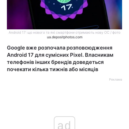
Android 17: що нового та які смартфони отримають нову ОС / фото
ua.depositphotos.com
Google вже розпочала розповсюдження
Android 17 для сумісних Pixel. Власникам
телефонів інших брендів доведеться
почекати кілька тижнів або місяців
Реклама
ad