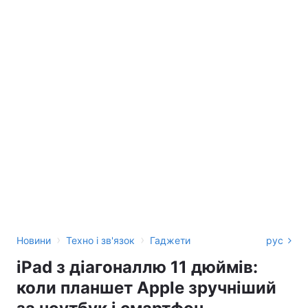
›
›
Новини
Техно і зв'язок
Гаджети
рус
iPad з діагоналлю 11 дюймів:
коли планшет Apple зручніший