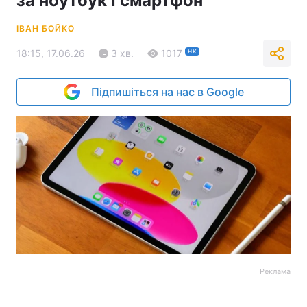
за ноутбук і смартфон
ІВАН БОЙКО
18:15, 17.06.26
3 хв.
1017
НК
Підпишіться на нас в Google
Реклама