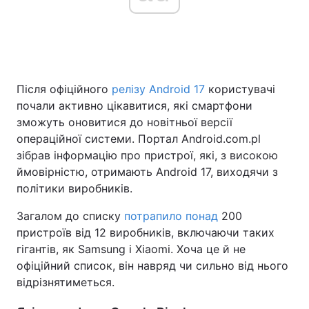
Головна
Війна
Після офіційного
релізу Android 17
користувачі
Україна
Політика
почали активно цікавитися, які смартфони
Економіка
Світ
зможуть оновитися до новітньої версії
операційної системи. Портал Android.com.pl
Спорт
Наука
зібрав інформацію про пристрої, які, з високою
ймовірністю, отримають Android 17, виходячи з
Техно і зв'язок
Лайт
політики виробників.
Зброя
Інциденти
Загалом до списку
потрапило понад
200
пристроїв від 12 виробників, включаючи таких
Здоров'я
Туризм
гігантів, як Samsung і Xiaomi. Хоча це й не
офіційний список, він навряд чи сильно від нього
Цікавинки
Погода
відрізнятиметься.
Екологія
Регіони