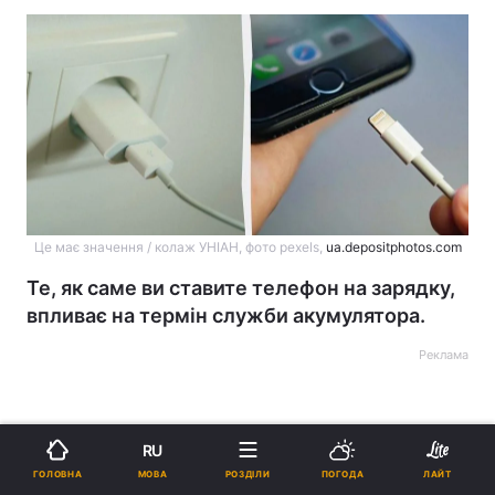
Це має значення / колаж УНІАН, фото pexels,
ua.depositphotos.com
Те, як саме ви ставите телефон на зарядку,
впливає на термін служби акумулятора.
Реклама
RU
МОВА
ГОЛОВНА
РОЗДІЛИ
ПОГОДА
ЛАЙТ