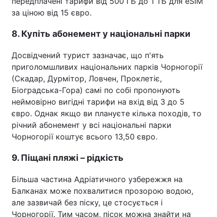
передплачені тарифи від 500 ГБ до 1 ТБ для eSIM
за ціною від 15 євро.
8. Купіть абонемент у національні парки
Досвідчений турист зазначає, що п'ять
приголомшливих національних парків Чорногорії
(Скадар, Дурмітор, Ловчен, Проклетіє,
Біоградська-Гора) самі по собі пропонують
неймовірно вигідні тарифи на вхід від 3 до 5
євро. Однак якщо ви плануєте кілька походів, то
річний абонемент у всі національні парки
Чорногорії коштує всього 13,50 євро.
9. Піщані пляжі – рідкість
Більша частина Адріатичного узбережжя на
Балканах може похвалитися прозорою водою,
але зазвичай без піску, це стосується і
Чорногорії. Тим часом, пісок можна знайти на