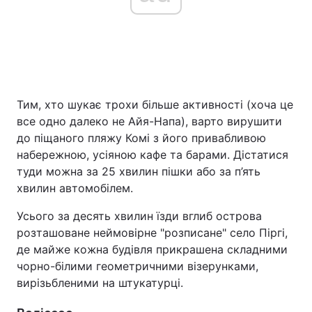
Тим, хто шукає трохи більше активності (хоча це
все одно далеко не Айя-Напа), варто вирушити
до піщаного пляжу Комі з його привабливою
набережною, усіяною кафе та барами. Дістатися
туди можна за 25 хвилин пішки або за п’ять
хвилин автомобілем.
Усього за десять хвилин їзди вглиб острова
розташоване неймовірне "розписане" село Піргі,
де майже кожна будівля прикрашена складними
чорно-білими геометричними візерунками,
вирізьбленими на штукатурці.