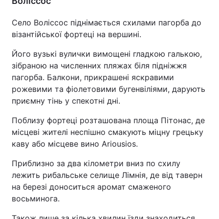
Воліссос
Село Воліссос піднімається схилами пагорба до
візантійської фортеці на вершині.
Його вузькі вулички вимощені гладкою галькою,
зібраною на численних пляжах біля підніжжя
пагорба. Балкони, прикрашені яскравими
рожевими та фіолетовими бугенвіліями, дарують
приємну тінь у спекотні дні.
Поблизу фортеці розташована площа Пітонас, де
місцеві жителі неспішно смакують міцну грецьку
каву або місцеве вино Ariousios.
Приблизно за два кілометри вниз по схилу
лежить рибальське селище Лімнія, де від таверн
на березі доноситься аромат смаженого
восьминога.
Також лише за кілька хвилин їзди знаходиться