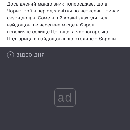
Досвідчений мандрівник попереджає, що в
Лонгріди
Чорногорії в період з квітня по вересень триває
сезон дощів. Саме в цій країні знаходиться
найдощовіше населене місце в Європі –
Відео з Youtube
Статті
невеличке селище Црквіце, а чорногорська
Подгориця є найдощовішою столицею Європи.
Інтерв'ю
Думки
Архів
Вакансії
ВІДЕО ДНЯ
Контакти
Послуги
ad