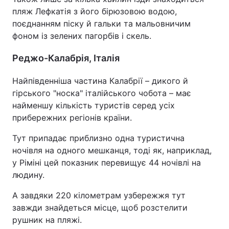
пляж Лефкатія з його бірюзовою водою,
поєднанням піску й гальки та мальовничим
фоном із зелених пагорбів і скель.
Реджо-Калабрія, Італія
Найпівденніша частина Калабрії – дикого й
гірського "носка" італійського чобота – має
найменшу кількість туристів серед усіх
прибережних регіонів країни.
Тут припадає приблизно одна туристична
ночівля на одного мешканця, тоді як, наприклад,
у Ріміні цей показник перевищує 44 ночівлі на
людину.
А завдяки 220 кілометрам узбережжя тут
завжди знайдеться місце, щоб розстелити
рушник на пляжі.