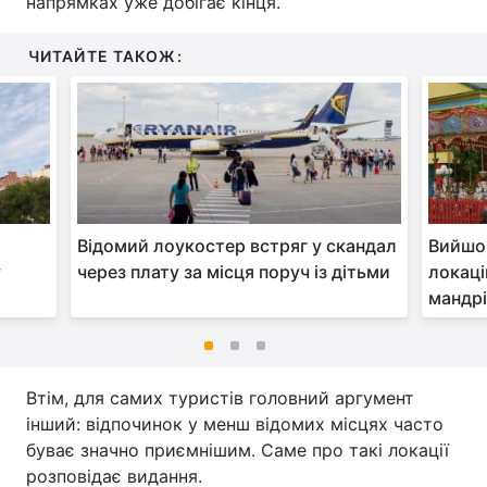
напрямках уже добігає кінця.
ЧИТАЙТЕ ТАКОЖ:
Відомий лоукостер встряг у скандал
Вийшо
у
через плату за місця поруч із дітьми
локаці
мандрі
Втім, для самих туристів головний аргумент
інший: відпочинок у менш відомих місцях часто
буває значно приємнішим. Саме про такі локації
розповідає видання.