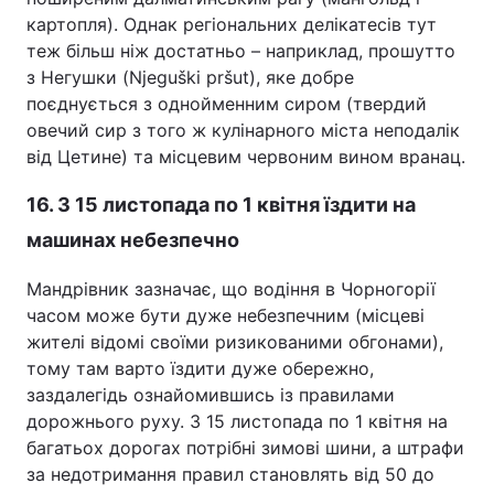
картопля). Однак регіональних делікатесів тут
теж більш ніж достатньо – наприклад, прошутто
з Негушки (Njeguški pršut), яке добре
поєднується з однойменним сиром (твердий
овечий сир з того ж кулінарного міста неподалік
від Цетине) та місцевим червоним вином вранац.
16. З 15 листопада по 1 квітня їздити на
машинах небезпечно
Мандрівник зазначає, що водіння в Чорногорії
часом може бути дуже небезпечним (місцеві
жителі відомі своїми ризикованими обгонами),
тому там варто їздити дуже обережно,
заздалегідь ознайомившись із правилами
дорожнього руху. З 15 листопада по 1 квітня на
багатьох дорогах потрібні зимові шини, а штрафи
за недотримання правил становлять від 50 до