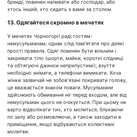
бренді, повинен наливати або господар, або
хтось інший, хто сидить з вами за столом.
13. Одягайтеся скромно в мечетях
У мечетях Чорногорії раді гостям-
немусульманам, однак слід пам'ятати про деякі
прості правила. Одяг повинен бути вільним і
закривати тіло (шорти, майки, короткі спідниці
та обтягуючі джинси неприпустимі), взуття
необхідно знімати, а телефони вимикати. Хоча
жінки зазвичай не зобов'язані покривати голову,
це вважається знаком поваги. Мусульмани
здійснюють обмивання ніг перед входом, але від
немусульман цього не очікується. При цьому не
варто відволікати тих, хто молиться, блукаючи
по залу або розмовляючи, а також заходити в
приміщення, якщо відбуваються колективні
молитви.