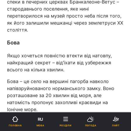
спеки в печерних церквах Бранкалеоне-Ветус –
стародавнього поселення, яке нині
перетворилося на музей просто неба після того,
як його залишили мешканці через землетруси ХХ
століття.
Бова
Якщо хочеться повністю втекти від натовпу,
найкращий секрет – від’їхати від узбережжя
всього на кілька хвилин.
Бова – це село на вершині пагорба навколо
напівзруйнованого норманського замку. Воно
розташоване за 20 хвилин від моря, але
натомість пропонує захопливі краєвиди на
Іонічне море.
RU
Саме цими водами тисячі років тому
МОВА
ГОЛОВНА
РОЗДІЛИ
ПОГОДА
ЛАЙТ
подорожували давньогрецькі мореплавці. І навіть