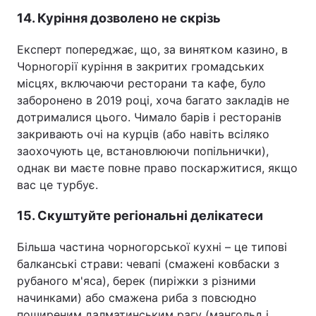
14. Куріння дозволено не скрізь
Експерт попереджає, що, за винятком казино, в
Чорногорії куріння в закритих громадських
місцях, включаючи ресторани та кафе, було
заборонено в 2019 році, хоча багато закладів не
дотрималися цього. Чимало барів і ресторанів
закривають очі на курців (або навіть всіляко
заохочують це, встановлюючи попільнички),
однак ви маєте повне право поскаржитися, якщо
вас це турбує.
15. Скуштуйте регіональні делікатеси
Більша частина чорногорської кухні – це типові
балканські страви: чевапі (смажені ковбаски з
рубаного м'яса), берек (пиріжки з різними
начинками) або смажена риба з повсюдно
поширеним далматинським рагу (мангольд і