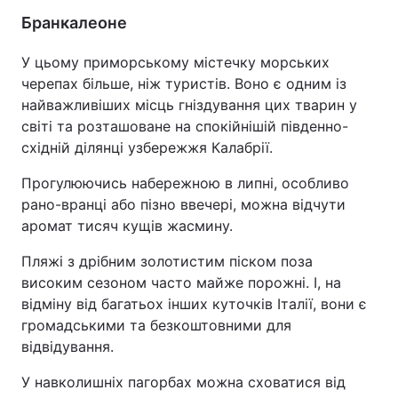
Бранкалеоне
У цьому приморському містечку морських
черепах більше, ніж туристів. Воно є одним із
найважливіших місць гніздування цих тварин у
світі та розташоване на спокійнішій південно-
східній ділянці узбережжя Калабрії.
Прогулюючись набережною в липні, особливо
рано-вранці або пізно ввечері, можна відчути
аромат тисяч кущів жасмину.
Пляжі з дрібним золотистим піском поза
високим сезоном часто майже порожні. І, на
відміну від багатьох інших куточків Італії, вони є
громадськими та безкоштовними для
відвідування.
У навколишніх пагорбах можна сховатися від