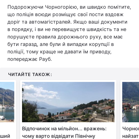
Подорожуючи Чорногорією, ви швидко помітите,
що поліція всюди розміщує свої пости вздовж
доріг та автомагістралей. Якщо ваші документи
в порядку, і ви не перевищуєте швидкість та не
порушуєте правила дорожнього руху, все має
бути гаразд, але були й випадки корупції в
поліції, тому краще не давати їм приводу,
попереджає Рауб.
ЧИТАЙТЕ ТАКОЖ:
Відпочинок на мільйон... вражень:
Чорно
іший
чому варто відвідати Північну
найзат