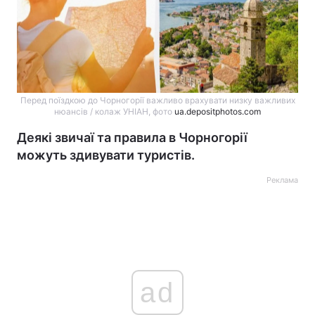
Перед поїздкою до Чорногорії важливо врахувати низку важливих
нюансів / колаж УНІАН, фото
ua.depositphotos.com
Деякі звичаї та правила в Чорногорії
можуть здивувати туристів.
Реклама
ad