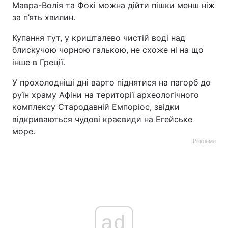
Мавра-Волія та Фокі можна дійти пішки менш ніж
за п’ять хвилин.
Купання тут, у кришталево чистій воді над
блискучою чорною галькою, не схоже ні на що
інше в Греції.
У прохолодніші дні варто піднятися на пагорб до
руїн храму Афіни на території археологічного
комплексу Стародавній Емпоріос, звідки
відкриваються чудові краєвиди на Егейське
море.
Реклама
ad