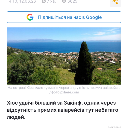
14:10, 12.06.26
7 хв.
6625
Підпишіться на нас в Google
На острові Хіос мало туристів через відсутність прямих авіарейсів
/ фото pxhere.com
Хіос удвічі більший за Закінф, однак через
відсутність прямих авіарейсів тут небагато
людей.
Реклама