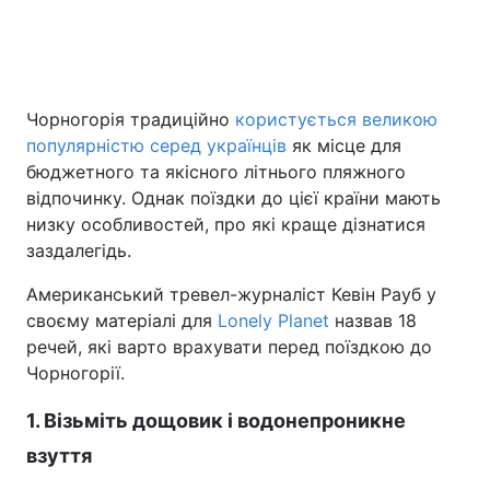
Головна
Війна
Чорногорія традиційно
користується великою
Україна
Політика
популярністю серед українців
як місце для
бюджетного та якісного літнього пляжного
Економіка
Світ
відпочинку. Однак поїздки до цієї країни мають
низку особливостей, про які краще дізнатися
Спорт
Наука
заздалегідь.
Техно і зв'язок
Лайт
Американський тревел-журналіст Кевін Рауб у
своєму матеріалі для
Lonely Planet
назвав 18
Зброя
Інциденти
речей, які варто врахувати перед поїздкою до
Чорногорії.
Здоров'я
Туризм
1. Візьміть дощовик і водонепроникне
Цікавинки
Погода
взуття
Екологія
Регіони