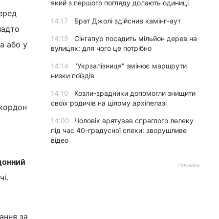
який з першого погляду долають одиниці
еред
14:17
Брат Джолі здійснив камінг-аут
надто
14:15
Сінгапур посадить мільйон дерев на
а або у
вулицях: для чого це потрібно
14:14
"Укрзалізниця" змінює маршрути
низки поїздів
14:10
Козли-зрадники допомогли знищити
своїх родичів на цілому архіпелазі
 кордон
14:00
Чоловік врятував спраглого лелеку
під час 40-градусної спеки: зворушливе
відео
донний
Реклама
чі.
ання за