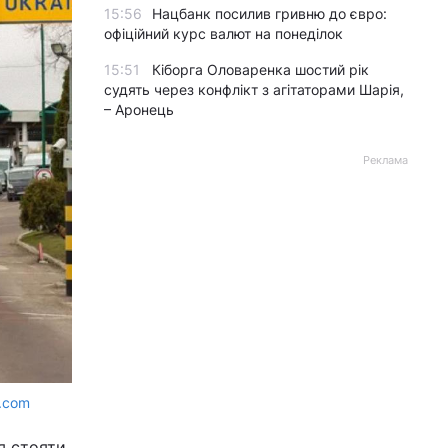
15:56
Нацбанк посилив гривню до євро:
офіційний курс валют на понеділок
15:51
Кіборга Оловаренка шостий рік
судять через конфлікт з агітаторами Шарія,
– Аронець
Реклама
s.com
я стояти