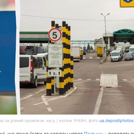
 за різний проміжок часу / колаж УНІАН, фото
ua.depositphoto
ані, що якщо їхати за кордон через
Польщу
- доведетьс