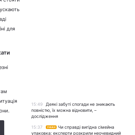
пускають
вді
ні для
хати
езні
там
итуація
15:49
Деякі забуті спогади не зникають
они.
повністю, їх можна відновити, –
дослідження
15:37
Чи справді вигідна сімейна
УНІАН
упаковка: експерти розкрили неочевидний