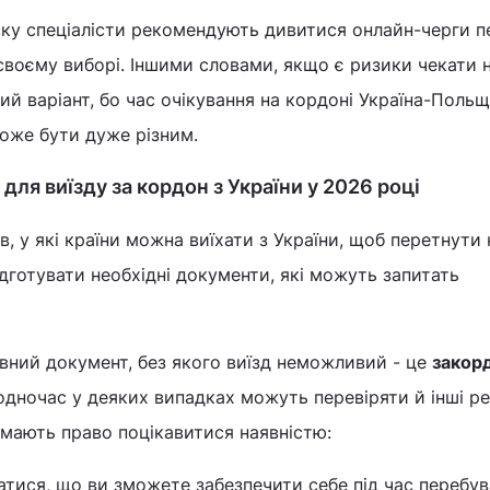
ску спеціалісти рекомендують дивитися онлайн-черги п
 своєму виборі. Іншими словами, якщо є ризики чекати 
ий варіант, бо час очікування на кордоні Україна-Польщ
оже бути дуже різним.
 для виїзду за кордон з України у 2026 році
в, у які країни можна виїхати з України, щоб перетнути
готувати необхідні документи, які можуть запитать
овний документ, без якого виїзд неможливий - це
закор
Водночас у деяких випадках можуть перевіряти й інші ре
мають право поцікавитися наявністю:
атися, що ви зможете забезпечити себе під час перебув