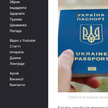
Зброя
Інциденти
Здоров'я
Туризм
Цікавинки
Погода
Відео з Youtube
Статті
Інтерв'ю
Думки
Лонгріди
Архів
Вакансії
Контакти
Перетнути кордон можна
Багато українців перекон