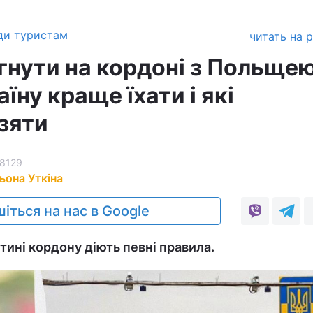
ди туристам
читать на 
гнути на кордоні з Польщею
їну краще їхати і які
зяти
8129
ьона Уткіна
іться на нас в Google
тині кордону діють певні правила.