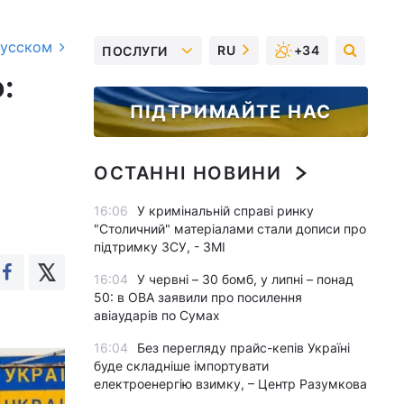
русском
RU
+34
ПОСЛУГИ
:
ПІДТРИМАЙТЕ НАС
ОСТАННІ НОВИНИ
16:06
У кримінальній справі ринку
"Столичний" матеріалами стали дописи про
підтримку ЗСУ, - ЗМІ
16:04
У червні – 30 бомб, у липні – понад
50: в ОВА заявили про посилення
авіаударів по Сумах
16:04
Без перегляду прайс-кепів Україні
буде складніше імпортувати
електроенергію взимку, – Центр Разумкова