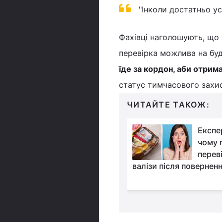
"Інколи достатньо у
Фахівці наголошують, що 
перевірка можлива на буд
їде за кордон, аби отрим
статус тимчасового захи
ЧИТАЙТЕ ТАКОЖ:
Топ шахрайських
Експе
схем, яких варто
чому 
остерігатися
переві
 2026 році
валізи після поверненн