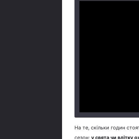
На те, скільки годин сто
сезон:
у свята чи влітку 