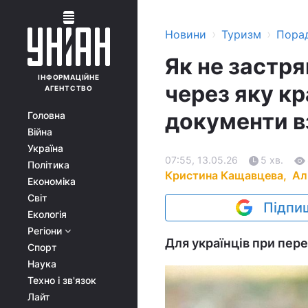
›
›
Новини
Туризм
Пора
Як не застря
ІНФОРМАЦІЙНЕ
через яку кра
АГЕНТСТВО
документи в
Головна
Війна
Україна
07:55, 13.05.26
5 хв.
Політика
Кристина Кащавцева,
Ал
Економіка
Світ
Підпиш
Екологія
Регіони
Для українців при пере
Спорт
Наука
Техно і зв'язок
Лайт