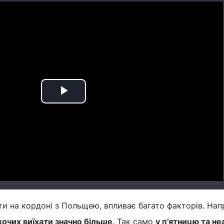
Play
Video
яти на кордоні з Польщею, впливає багато факторів. Нап
охочих виїхати значно більше
. Так само
у п’ятницю та не