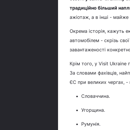
традиційно більший нап
ажіотаж, а в інші - майж
Окрема історія, кажуть е
автомобілем - скрізь свої
завантаженості конкретно
Крім того, у Visit Ukraine
За словами фахівців, най
ЄС при великих чергах, - 
Словаччина.
Угорщина.
Румунія.