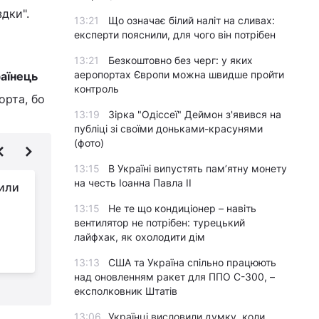
дки".
13:21
Що означає білий наліт на сливах:
експерти пояснили, для чого він потрібен
13:21
Безкоштовно без черг: у яких
аеропортах Європи можна швидше пройти
аїнець
контроль
орта, бо
13:19
Зірка "Одіссеї" Деймон з'явився на
публіці зі своїми доньками-красунями
(фото)
13:15
В Україні випустять пам’ятну монету
на честь Іоанна Павла II
дили
Топ шахрайських
схем, яких варто
13:15
Не те що кондиціонер – навіть
остерігатися
вентилятор не потрібен: турецький
лайфхак, як охолодити дім
туристам у 2026 році
в
13:13
США та Україна спільно працюють
над оновленням ракет для ППО С-300, –
експолковник Штатів
13:06
Українці висловили думку, коли