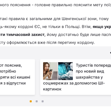
сного пояснення - головне правильно пояснити мету поїз
такі правила є загальними для Шенгенської зони, тому
ь-якому кордоні ЄС, не тільки в Польщі. Втім,
якщо укр
ати тимчасовий захист,
йому достатньо буде лише пасп
сту оформлюється вже після перетину кордону.
рт пояснив,
Туристів попере
потрібно
про новий вид
ряти всі кишені
шахрайства у
я з відпустки
соцмережах за допомогою ШІ-
картинок