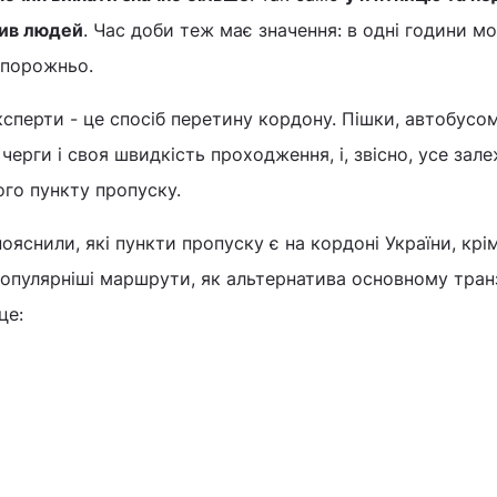
лив людей
. Час доби теж має значення: в одні години м
е порожньо.
ксперти - це спосіб перетину кордону. Пішки, автобусо
 черги і своя швидкість проходження, і, звісно, усе зале
го пункту пропуску.
 пояснили, які пункти пропуску є на кордоні України, крі
популярніші маршрути, як альтернатива основному тран
це: