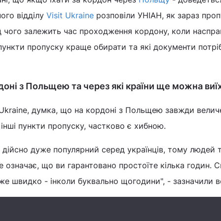
ного відділу
Visit Ukraine
розповіли УНІАН, як зараз про
д чого залежить час проходження кордону, коли наспра
пункти пропуску краще обирати та які документи потріб
доні з Польщею та через які країни ще можна виї
t Ukraine, думка, що на кордоні з Польщею завжди велич
 інші пункти пропуску, частково є хибною.
 дійсно дуже популярний серед українців, тому людей 
е означає, що ви гарантовано простоїте кілька годин. С
же швидко - інколи буквально щогодини", - зазначили в