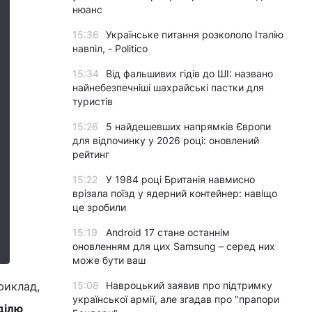
нюанс
15:36
Українське питання розкололо Італію
навпіл, - Politico
15:34
Від фальшивих гідів до ШІ: названо
найнебезпечніші шахрайські пастки для
туристів
15:26
5 найдешевших напрямків Європи
для відпочинку у 2026 році: оновлений
рейтинг
15:22
У 1984 році Британія навмисно
врізала поїзд у ядерний контейнер: навіщо
це зробили
15:19
Android 17 стане останнім
оновленням для цих Samsung – серед них
може бути ваш
риклад,
15:08
Навроцький заявив про підтримку
української армії, але згадав про "прапори
ділю