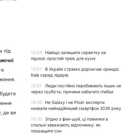
и під
13:54
Навіщо залишати серветку на
підлозі: простий трюк для кухні
аючої
13:51
В Україні стрімко дорожчає оренда:
те
Київ серед лідерів
ження.
13:31
Люди постійно перебивають інших не
через грубість: причини набагато глибші
 будете
13:30
Не Galaxy і не Pixel: експерти
шення
назвали найнадійніший смартфон 2026 року
, де ви
13:30
Згідно з фен-шуй, ці помилки в
спальні заважають відпочинку: як
покращити сон