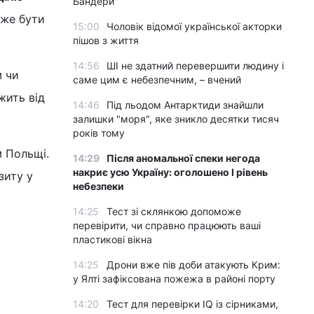
Бандери"
оже бути
15:00
Чоловік відомої української акторки
пішов з життя
14:56
ШІ не здатний перевершити людину і
м чи
саме цим є небезпечним, – вчений
жить від
14:46
Під льодом Антарктиди знайшли
залишки "моря", яке зникло десятки тисяч
років тому
м Польщі.
14:29
Після аномальної спеки негода
накриє усю Україну: оголошено І рівень
зиту у
небезпеки
14:25
Тест зі склянкою допоможе
перевірити, чи справно працюють ваші
пластикові вікна
14:25
Дрони вже пів доби атакують Крим:
у Ялті зафіксована пожежа в районі порту
14:20
Тест для перевірки IQ із сірниками,