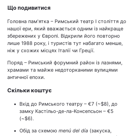
Що подивитися
Тема оформлення
Головна пам'ятка – Римський театр I століття до
нашої ери, який вважається одним із найкраще
збережених у Європі. Відкрили його повторно
лише 1988 року, і туристів тут набагато менше,
ніж у схожих місцях Італії чи Греції.
Поряд – Римський форумний район із лазнями,
храмами та майже недоторканими вулицями
античної епохи.
Скільки коштує
Вхід до Римського театру – €7 (~$8), до
замку Кастільо-де-ла-Консепсьон – €5
(~$6).
Обід за схемою
menú del día
(закуска,