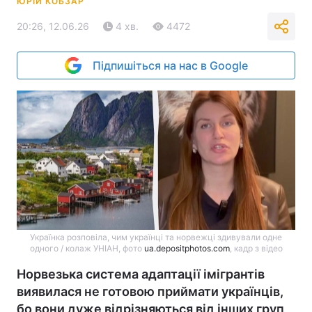
ЮРІЙ КОБЗАР
20:26, 12.06.26
4 хв.
4472
Підпишіться на нас в Google
Українка розповіла, чим українці та норвежці здивували одне
одного / колаж УНІАН, фото
ua.depositphotos.com
, кадр з відео
Норвезька система адаптації імігрантів
виявилася не готовою приймати українців,
бо вони дуже відрізняються від інших груп