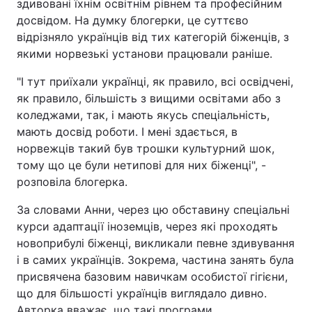
здивовані їхнім освітнім рівнем та професійним
досвідом. На думку блогерки, це суттєво
відрізняло українців від тих категорій біженців, з
якими норвезькі установи працювали раніше.
"І тут приїхали українці, як правило, всі освідчені,
як правило, більшість з вищими освітами або з
коледжами, так, і мають якусь спеціальність,
мають досвід роботи. І мені здається, в
норвежців такий був трошки культурний шок,
тому що це були нетипові для них біженці", -
розповіла блогерка.
За словами Анни, через цю обставину спеціальні
курси адаптації іноземців, через які проходять
новоприбулі біженці, викликали певне здивування
і в самих українців. Зокрема, частина занять була
присвячена базовим навичкам особистої гігієни,
що для більшості українців виглядало дивно.
Авторка вважає, що такі програми