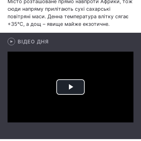
Місто розташоване прямо навпроти Африки, тож
сюди напряму прилітають сухі сахарські
Лонгріди
повітряні маси. Денна температура влітку сягає
+35°C, а дощ – явище майже екзотичне.
Відео з Youtube
Статті
ВІДЕО ДНЯ
Інтерв'ю
Думки
Архів
Вакансії
Контакти
Послуги
Play
Video