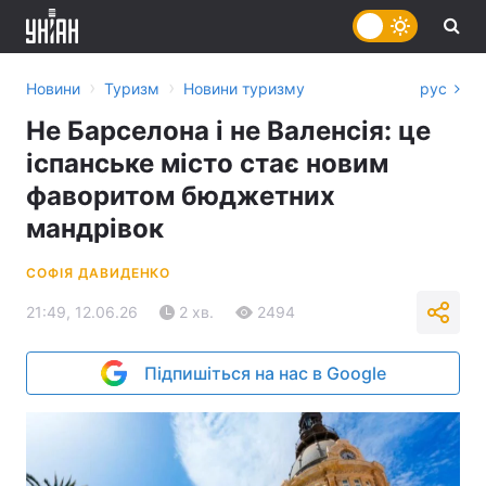
›
›
Новини
Туризм
Новини туризму
рус
Не Барселона і не Валенсія: це
іспанське місто стає новим
фаворитом бюджетних
мандрівок
СОФІЯ ДАВИДЕНКО
21:49, 12.06.26
2 хв.
2494
Підпишіться на нас в Google