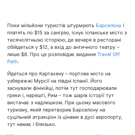
Поки мільйони туристів штурмують
Барселону
і
Головна
Війна
платять по $15 за сангрію, існує іспанське місто з
Україна
Політика
тисячолітньою історією, де вечеря в ресторані
обійдеться у $12, а вхід до античного театру –
Економіка
Світ
лише $8. Про це розповідає видання
Travel Off
Path.
Спорт
Наука
Йдеться про Картахену – портове місто на
Техно і зв'язок
Лайт
узбережжі Мурсії на півдні Іспанії. Його
заснували фінікійці, потім тут господарювали
Зброя
Інциденти
греки і, нарешті, Рим – тож шарів історії тут
вистачає з надлишком. При цьому масового
Здоров'я
Туризм
туризму, який перетворив Барселону на
суцільний атракціон із цінами в дусі аеропорту,
Цікавинки
Погода
тут немає і близько.
Екологія
Регіони