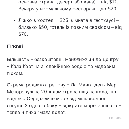
основна страва, десерт або кава) – від $12.
Вечеря у нормальному ресторані – до $20.
Ліжко в хостелі – $25, кімната в гестхаусі –
близько $50, готель із повним сервісом – від
$70.
Пляжі
Більшість – безкоштовні. Найближчий до центру
– Кала Кортіна зі спокійною водою та медовим
піском.
Окрема родзинка регіону – Ла-Манга-дель-Мар-
Менор: вузька 20-кілометрова піщана коса, що
відділяє Середземне море від мілководної
лагуни. З одного боку – відкрите море, з іншого –
тепла й тиха "мала вода".
Реклама