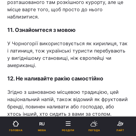
розташованого там розкішного курорту, але це
місце варте того, щоб просто до нього
наблизитися.
11. Ознайомтеся з мовою
У Чорногорії використовується як кирилиця, так
і латиниця, тож українські туристи перебувають
у вигіднішому становищі, ніж європейці чи
американці.
12. Не наливайте ракію самостійно
Згідно з шанованою місцевою традицією, цей
національний напій, також відомий як фруктовий
бренді, повинен наливати або господар, або
хтось інший, хто сидить з вами за столом.
RU
13. Одягайтеся скромно в мечетях
МОВА
ГОЛОВНА
РОЗДІЛИ
ПОГОДА
ЛАЙТ