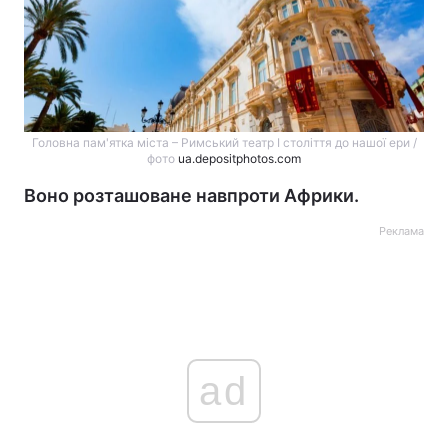
Головна пам'ятка міста – Римський театр I століття до нашої ери /
фото
ua.depositphotos.com
Воно розташоване навпроти Африки.
Реклама
ad