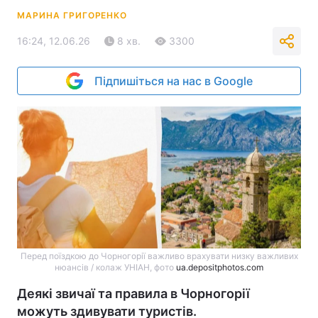
МАРИНА ГРИГОРЕНКО
16:24, 12.06.26
8 хв.
3300
Підпишіться на нас в Google
Перед поїздкою до Чорногорії важливо врахувати низку важливих
нюансів / колаж УНІАН, фото
ua.depositphotos.com
Деякі звичаї та правила в Чорногорії
можуть здивувати туристів.