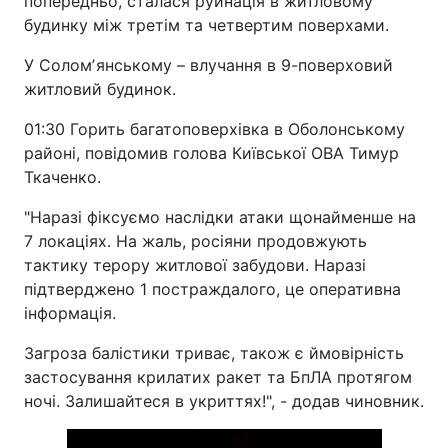
попередньо, сталася руйнація в житловому
будинку між третім та четвертим поверхами.
У Соломʼянському – влучання в 9-поверховий
житловий будинок.
01:30 Горить багатоповерхівка в Оболонському
районі, повідомив голова Київської ОВА Тимур
Ткаченко.
"Наразі фіксуємо наслідки атаки щонайменше на
7 локаціях. На жаль, росіяни продовжують
тактику терору житлової забудови. Наразі
підтверджено 1 постраждалого, це оперативна
інформація.
Загроза балістики триває, також є ймовірність
застосування крилатих ракет та БпЛА протягом
ночі. Залишайтеся в укриттях!", - додав чиновник.