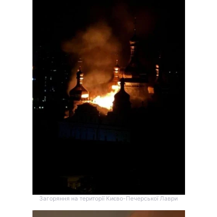
Загоряння на території Києво-Печерської Лаври