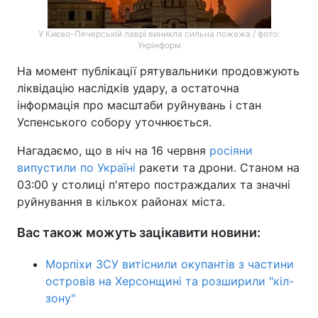
У Києво-Печерській лаврі виникла сильна пожежа / фото:
Укрінформ
На момент публікації рятувальники продовжують
ліквідацію наслідків удару, а остаточна
інформація про масштаби руйнувань і стан
Успенського собору уточнюється.
Нагадаємо, що в ніч на 16 червня
росіяни
випустили по Україні
ракети та дрони. Станом на
03:00 у столиці п'ятеро постраждалих та значні
руйнування в кількох районах міста.
Вас також можуть зацікавити новини:
Морпіхи ЗСУ витіснили окупантів з частини
островів на Херсонщині та розширили "кіл-
зону"