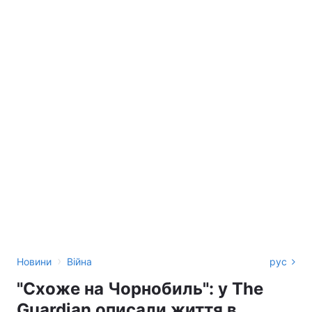
›
Новини
Війна
рус
"Схоже на Чорнобиль": у The
Guardian описали життя в