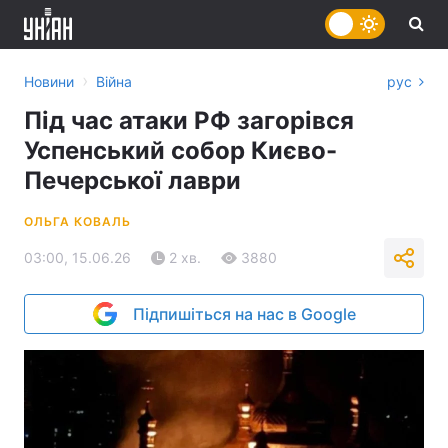
›
Новини
Війна
рус
Під час атаки РФ загорівся
Успенський собор Києво-
Печерської лаври
ОЛЬГА КОВАЛЬ
03:00, 15.06.26
2 хв.
3880
Підпишіться на нас в Google