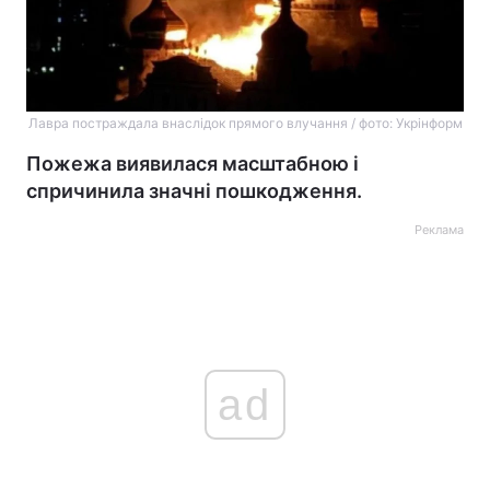
Лавра постраждала внаслідок прямого влучання / фото: Укрінформ
Пожежа виявилася масштабною і
спричинила значні пошкодження.
Реклама
ad