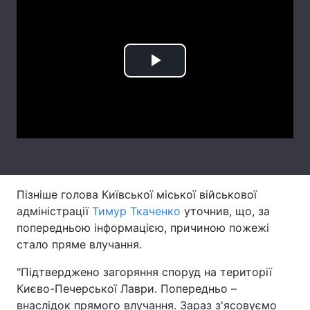
Лонгріди
Відео з Youtube
Статті
Play
Інтерв'ю
Думки
Video
Архів
Вакансії
Контакти
Послуги
Пізніше голова Київської міської військової
адміністрації
Тимур Ткаченко
уточнив, що, за
попередньою інформацією, причиною пожежі
стало пряме влучання.
"Підтверджено загоряння споруд на території
Києво-Печерської Лаври. Попередньо –
внаслідок прямого влучання. Зараз з'ясовуємо