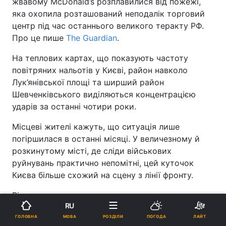
жвавому McDonald’s розплавилися від пожежі,
яка охопила розташований неподалік торговий
центр під час останнього великого теракту РФ.
Про це пише
The Guardian
.
На теплових картах, що показують частоту
повітряних нальотів у Києві, район навколо
Лук’янівської площі та ширший район
Шевченківського виділяються концентрацією
ударів за останні чотири роки.
Місцеві жителі кажуть, що ситуація лише
погіршилася в останні місяці. У величезному й
розкинутому місті, де сліди військових
руйнувань практично непомітні, цей куточок
Києва більше схожий на сцену з лінії фронту.
Відзначається, що очевидна причина цього
RU
криється через жваву вулицю від входу в метро:
МОВА
ГОЛОВНА
РОЗДІЛИ
ПОГОДА
ЛАЙТ
довгий, червоний, розбитий фасад зруйнованого