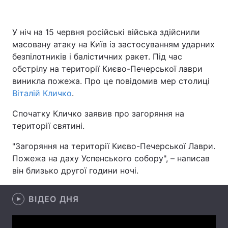
У ніч на 15 червня російські війська здійснили
масовану атаку на Київ із застосуванням ударних
Головна
Війна
безпілотників і балістичних ракет. Під час
Україна
Політика
обстрілу на території Києво-Печерської лаври
виникла пожежа. Про це повідомив мер столиці
Економіка
Світ
Віталій Кличко
.
Спорт
Наука
Спочатку Кличко заявив про загоряння на
території святині.
Техно і зв'язок
Лайт
"Загоряння на території Києво-Печерської Лаври.
Зброя
Інциденти
Пожежа на даху Успенського собору", – написав
він близько другої години ночі.
Здоров'я
Туризм
ВІДЕО ДНЯ
Цікавинки
Погода
Екологія
Регіони