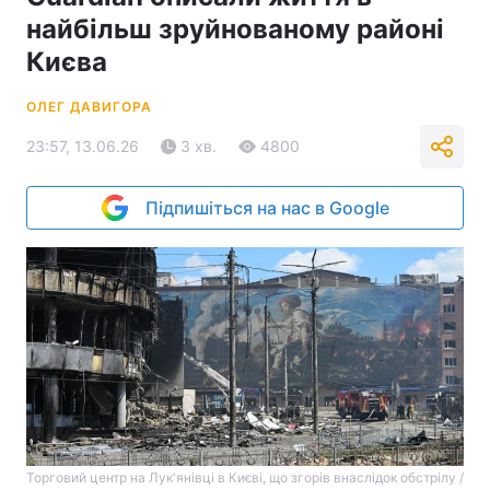
найбільш зруйнованому районі
Києва
ОЛЕГ ДАВИГОРА
23:57, 13.06.26
3 хв.
4800
Підпишіться на нас в Google
Торговий центр на Лук'янівці в Києві, що згорів внаслідок обстрілу /