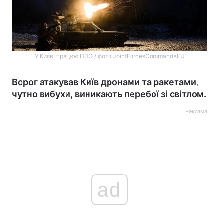
У Києві працює ППО / фото JointForcesCommandAFU
Ворог атакував Київ дронами та ракетами,
чутно вибухи, виникають перебої зі світлом.
Реклама
ad