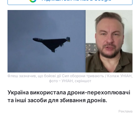
Флеш зазначив, що бойові дії Сил оборони тривають / Колаж УНІАН,
фото – УНІАН, скріншот
Україна використала дрони-перехоплювачі
та інші засоби для збивання дронів.
Реклама