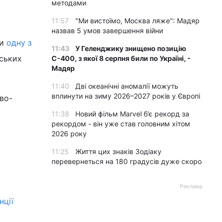
методами
11:57
"Ми вистоїмо, Москва ляже": Мадяр
назвав 5 умов завершення війни
ли
одну з
11:43
У Геленджику знищено позицію
йських
С-400, з якої 8 серпня били по Україні, -
Мадяр
11:40
Дві океанічні аномалії можуть
вплинути на зиму 2026–2027 років у Європі
во-
11:38
Новий фільм Marvel б’є рекорд за
рекордом - він уже став головним хітом
2026 року
11:25
Життя цих знаків Зодіаку
перевернеться на 180 градусів дуже скоро
Реклама
нції