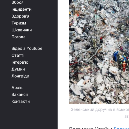
Зброя
Інциденти
Здоров'я
Туризм
Цікавинки
Погода
Відео з Youtube
Статті
Інтерв'ю
Думки
Лонгріди
Архів
Вакансії
Контакти
Зеленський доручив військов
ат