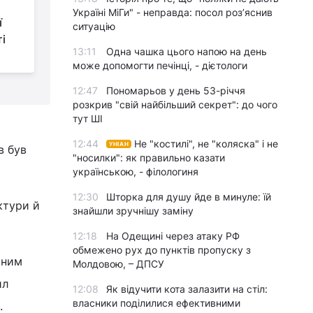
Путін перетнув свій
Україні МіГи" - неправда: посол роз’яснив
ї
Рубікон: Мадяр
ситуацію
ті
оцінив, чи близько
13:11
Одна чашка цього напою на день
кінець війни
б
може допомогти печінці, - дієтологи
12:47
Пономарьов у день 53-річчя
розкрив "свій найбільший секрет": до чого
тут ШІ
12:44
Не "костилі", не "коляска" і не
УНІАН
в був
"носилки": як правильно казати
українською, - філологиня
12:30
Шторка для душу йде в минуле: їй
ктури й
знайшли зручнішу заміну
12:18
На Одещині через атаку РФ
обмежено рух до пунктів пропуску з
яним
Молдовою, – ДПСУ
ил
12:08
Як відучити кота залазити на стіл:
власники поділилися ефективними
.