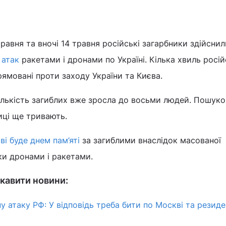
травня та вночі 14 травня російські загарбники здійсни
 атак
ракетами і дронами по Україні. Кілька хвиль росі
рямовані проти заходу України та Києва.
кількість загиблих вже зросла до восьми людей. Пошуко
иці ще тривають.
ві буде днем пам’яті
за загиблими внаслідок масованої
аки дронами і ракетами.
кавити новини:
 атаку РФ: У відповідь треба бити по Москві та резиде