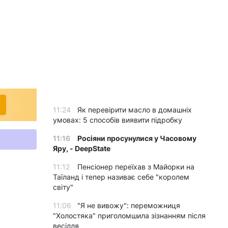
11:24
Як перевірити масло в домашніх
умовах: 5 способів виявити підробку
11:16
Росіяни просунулися у Часовому
Яру, - DeepState
11:12
Пенсіонер переїхав з Майорки на
Таїланд і тепер називає себе "королем
світу"
11:06
"Я не вивожу": переможниця
"Холостяка" приголомшила зізнанням після
весілля