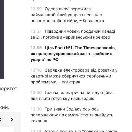
13:59
Одеса вночі пережила
наймасштабніший удар за весь час
повномасштабної війни, – Коваленко
13:57
Підводний човен, проданий Канаді
за £1, потопив американський крейсер
13:55
Ціль Росії №1: The Times розповів,
як працює український загін "глибоких
ударів" по РФ
13:48
Зарядка електрокара від розетки у
квартирі може обернутися серйозними
проблемами, - електрик
ріоритет
13:30
Газова, електрична чи індукційна:
яка плита готує їжу найшвидше
ький.
13:30
Три знаки Зодіаку ось-ось
попрощаються з самотністю та знайдуть
кохання
13:18
Історія про те, що "поляки не дають