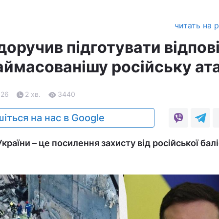
читать на 
доручив підготувати відпов
наймасованішу російську ат
.26
2 хв.
3440
іться на нас в Google
раїни – це посилення захисту від російської балі