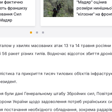
ни фактично
"Мадяр" оцінив
ють франшизу
розміри нинішньо
овання Сил
"кілзони" на фрон
 Мадяр
галом у хвилях масованих атак 13 та 14 травня росіяни
 56 ракет різних типів. Водночас відсоток збиття дроні
лістика та прикриття тисяч тилових об’єктів інфрастру
резидент.
ня були дані Генеральному штабу Збройних сил, Повітр
борони України щодо задоволення потреб українських с
ня постачання необхідного обладнання, зокрема радарів