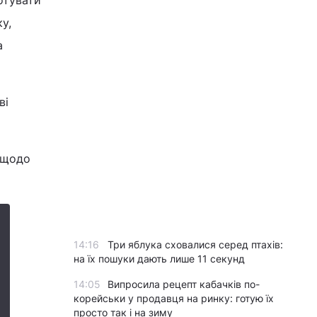
отувати
у,
а
ві
и щодо
14:16
Три яблука сховалися серед птахів:
на їх пошуки дають лише 11 секунд
14:05
Випросила рецепт кабачків по-
корейськи у продавця на ринку: готую їх
просто так і на зиму