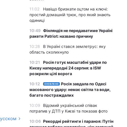
11:02
Навіщо бризкати оцтом на ключі:
простий домашній трюк, про який знають
одиниці
10:49
Фінляндія не передаватиме Україні
ракети Patriot: названо причину
10:28
В Україні стався землетрус: яку
область сколихнуло
10:21
Росія готує масштабні удари по
Києву напередодні 24 серпня: в ISW
розкрили цілі ворога
10:12
Росія завдала по Одесі
ОНОВЛЕНО
масованого удару: немає світла та води,
багато постраждалих
10:09
Відомий український співак
потрапив у ДТП у Києві та показав фото
русском
10:06
Рекордні рейтинги і параноя: Путін
зачищає вибори жорсткіше, ніж зазвичай,