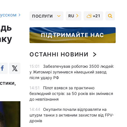
русском
RU
+21
ПОСЛУГИ
ідь
ПІДТРИМАЙТЕ НАС
аку
ОСТАННІ НОВИНИ
15:01
Забезпечував роботою 3500 людей:
у Житомирі зупинився німецький завод
після удару РФ
стики,
14:51
Пілот взявся за практично
безлюдний острів: за 50 років він змінився
до невпізнання
14:44
Окупанти почали відправляти на
штурм танки з активним захистом від FPV-
дронів