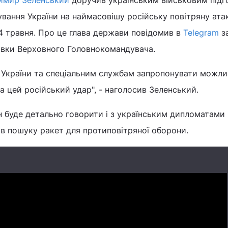
имир Зеленський
доручив українським військовим підг
вання України на наймасовішу російську повітряну атак
 14 травня. Про це глава держави повідомив в
Telegram
з
авки Верховного Головнокомандувача.
України та спеціальним службам запропонувати можли
на цей російський удар", - наголосив Зеленський.
ін буде детально говорити і з українським дипломатам
ні в пошуку ракет для протиповітряної оборони.