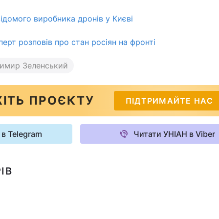
відомого виробника дронів у Києві
сперт розповів про стан росіян на фронті
имир Зеленський
ІТЬ ПРОЄКТУ
ПІДТРИМАЙТЕ НАС
 в Telegram
Читати УНІАН в Viber
ІВ