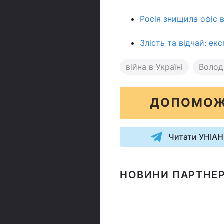
Росія знищила офіс 
Злість та відчай: ек
війна в Україні
Волод
ДОПОМОЖ
Читати УНІАН
НОВИНИ ПАРТНЕР