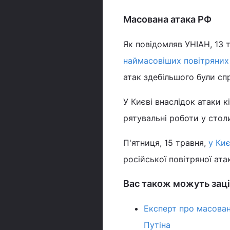
Масована атака РФ
Як повідомляв УНІАН, 13 
наймасовіших повітряних
атак здебільшого були сп
У Києві внаслідок атаки 
рятувальні роботи у стол
П'ятниця, 15 травня,
у Киє
російської повітряної ат
Вас також можуть заці
Експерт про масовану
Путіна