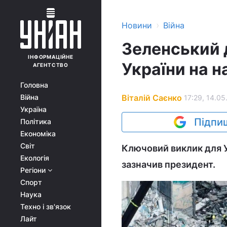
›
Новини
Війна
Зеленський 
ІНФОРМАЦІЙНЕ
України на 
АГЕНТСТВО
Головна
Віталій Саєнко
Війна
17:29, 14.05
Україна
Підпиш
Політика
Економіка
Світ
Ключовий виклик для Ук
Екологія
зазначив президент.
Регіони
Спорт
Наука
Техно і зв'язок
Лайт