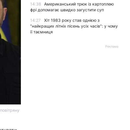
14:38
Американський трюк із картоплею
фрі допомагає швидко загустити суп
14:27
Хіт 1983 року став однією з
"найкращих літніх пісень усіх часів": у чому
її таємниця
Реклама
повітряну