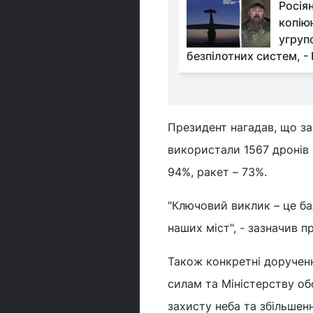
Путін перетнув свій
Росія
Рубікон: Мадяр
копію
оцінив, чи близько
угруп
ни
безпілотних систем, -
Президент нагадав, що за
використали 1567 дронів і
94%, ракет – 73%.
"Ключовий виклик – це ба
наших міст", - зазначив п
Також конкретні доручен
силам та Міністерству о
захисту неба та збільшен