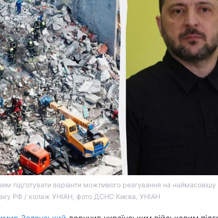
им підготувати варіанти можливого реагування на наймасовішу 
аку РФ / колаж УНІАН, фото ДСНС Києва, УНІАН