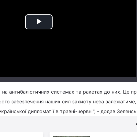
Play
Video
ь на антибалістичних системах та ракетах до них. Це п
нього забезпечення наших сил захисту неба залежатиме,
української дипломатії в травні-червні", - додав Зеленс