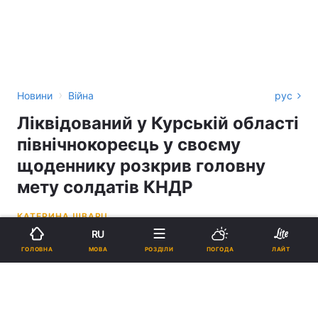
›
Новини
Війна
рус
Ліквідований у Курській області
північнокореєць у своєму
щоденнику розкрив головну
мету солдатів КНДР
КАТЕРИНА ШВАРЦ
RU
09:40, 03.01.25
3 хв.
157438
МОВА
ГОЛОВНА
РОЗДІЛИ
ПОГОДА
ЛАЙТ
Підпишіться на нас в Google