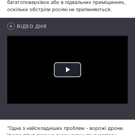
багатоповерхівок або в підвальних приміщеннях,
оскільки обстріли росіян не припиняються.
Лонгріди
ВІДЕО ДНЯ
Відео з Youtube
Статті
Інтерв'ю
Думки
Архів
Вакансії
Контакти
Play
Послуги
Video
"Одна з найскладніших проблем - ворожі дрони.