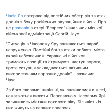
Часів Яр
потерпає від постійних обстрілів та атак
дронів з боку російських окупаційних військ. Про
Головна
Війна
це
розповів
в етері "Еспресо" начальник міської
Україна
Політика
військової адміністрації Сергій Чаус.
"Ситуація в Часовому Яру залишається вкрай
Економіка
Світ
напруженою. Постійні бої та атаки роблять місто
Спорт
Наука
вкрай небезпечним. Українські військові
тримають позиції та стримують наступ ворога,
Техно і зв'язок
Лайт
проте ситуація ускладнюється активним
використанням ворожих дронів", - зазначив
Зброя
Інциденти
Чаус.
Здоров'я
Туризм
За його словами, цивільні, які залишилися в місті,
намагаються вижити. Переважно у Часовому Ярі
Цікавинки
Погода
залишились містяни похилого віку. Більшість із
них живуть на перших поверхах
Екологія
Регіони