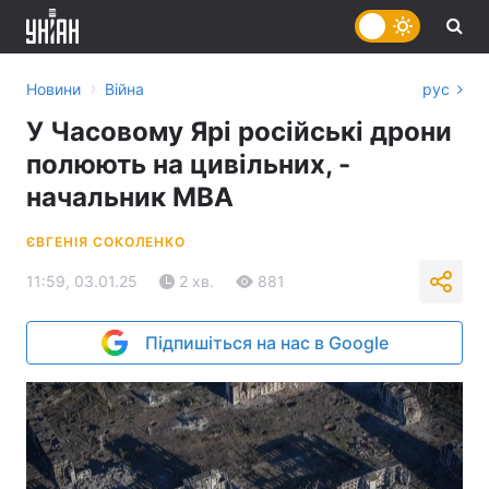
›
Новини
Війна
рус
У Часовому Ярі російські дрони
полюють на цивільних, -
начальник МВА
ЄВГЕНІЯ СОКОЛЕНКО
11:59, 03.01.25
2 хв.
881
Підпишіться на нас в Google