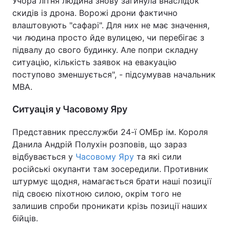
Учора літня людина знову загинула внаслідок
скидів із дрона. Ворожі дрони фактично
Тема оформлення
влаштовують "сафарі". Для них не має значення,
чи людина просто йде вулицею, чи перебігає з
підвалу до свого будинку. Але попри складну
ситуацію, кількість заявок на евакуацію
поступово зменшується", - підсумував начальник
МВА.
Ситуація у Часовому Яру
Представник пресслужби 24-ї ОМБр ім. Короля
Данила Андрій Полухін розповів, що зараз
відбувається у
Часовому Яру
та які сили
російські окупанти там зосередили. Противник
штурмує щодня, намагається брати наші позиції
під своєю піхотною силою, окрім того не
залишив спроби проникати крізь позиції наших
бійців.