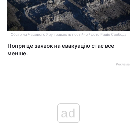
Обстріли Часового Яру тривають постійно / фото Радіо Свобода
Попри це заявок на евакуацію стає все
менше.
Реклама
ad