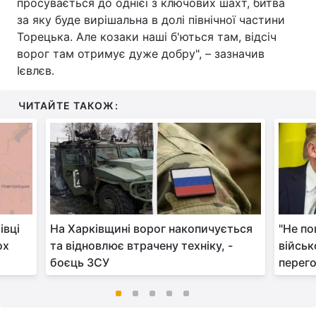
просувається до однієї з ключових шахт, битва
за яку буде вирішальна в долі північної частини
Торецька. Але козаки наші б'ються там, відсіч
ворог там отримує дуже добру", – зазначив
Ієвлєв.
ЧИТАЙТЕ ТАКОЖ:
івці
На Харківщині ворог накопичується
"Не по
ох
та відновлює втрачену техніку, -
військ
боєць ЗСУ
перего