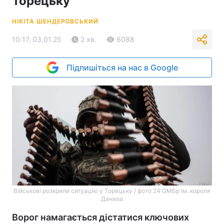
Торецьку
НІКІТА ШЕНДЕРОВСЬКИЙ
10:17, 03.01.25
2 хв.
6088
Підпишіться на нас в Google
Військові розкрили ситуацію у Торецьку / фото 24 ОМБр ім. короля
Данила
Ворог намагається дістатися ключових