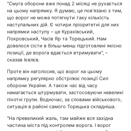
"Смуга оборони вже понад 2 місяці не рухається
на цьому напрямку. Я думаю, це пов'язано з тим,
що ворог не може потягнути таку кількість
наступальних дій. Є чотири пріоритетні для них
напрямки наступу – це Курахівський,
Покровський, Часів Яр та Торецький. Нам
довелося сісти в більш-менш підготовлені якісно
позиції, де ворога вдається втримувати", –
сказав Ієвлєв.
Проте він наголосив, що ворог на цьому
напрямку регулярно обстрілює позиції Сил
оборони України. А також час від часу
намагається штурмувати, застосовуючи невеликі
піхотні групи. Водночас, за словами військового,
ситуація в районі самого Торецька складніша.
"На превеликий жаль, там майже вся західна
частина міста під контролем ворога. І ворог