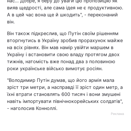
нас… Добре, я беру до уваги цю пропозицію як
вияв щедрості, але сама ідея не є продуктивною.
А в цей час вона ще й шкодить", - переконаний
він.
Він також підкреслив, що Путін своїм рішенням
вторгнутись в Україну зробив прорахунок майже
на всіх рівнях. Він мав намір увійти маршем в
Україну і встановити свою владу протягом двох
тижнів, натомість вже понад два з половиною
роки українське військо вимотує росіян.
"Володимир Путін думав, що його армія мала
зріст три метри, а насправді її зріст один метр, а
їхні втрати становлять 600 тисяч і вони змушені
навіть імпортувати північнокорейських солдатів",
- наголосив Конноллі.
Реклама