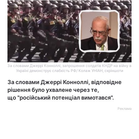
За словами Джеррі Конноллі, запрошення солдатів КНДР на війну в
Україні демонструє слабкість РФ/ Колаж УНІАН, скріншоти
За словами Джеррі Конноллі, відповідне
рішення було ухвалене через те,
що "російський потенціал вимотався".
Реклама