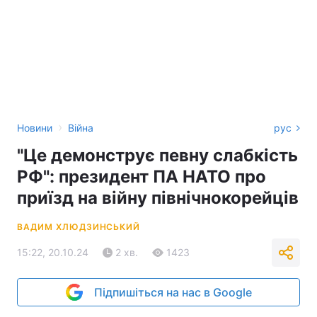
›
Новини
Війна
рус
"Це демонструє певну слабкість
РФ": президент ПА НАТО про
приїзд на війну північнокорейців
ВАДИМ ХЛЮДЗИНСЬКИЙ
15:22, 20.10.24
2 хв.
1423
Підпишіться на нас в Google