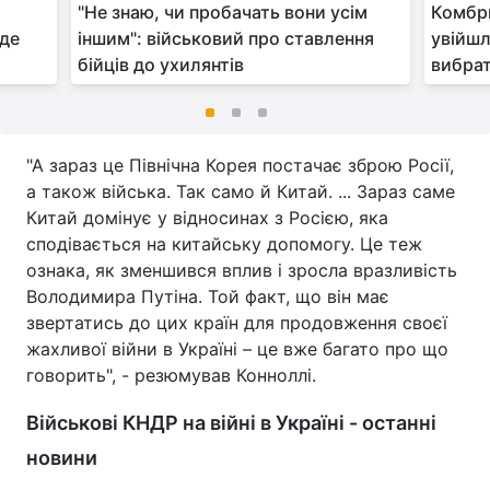
"Не знаю, чи пробачать вони усім
Комбри
 де
іншим": військовий про ставлення
увійшл
бійців до ухилянтів
вибра
"А зараз це Північна Корея постачає зброю Росії,
а також війська. Так само й Китай. ... Зараз саме
Китай домінує у відносинах з Росією, яка
сподівається на китайську допомогу. Це теж
ознака, як зменшився вплив і зросла вразливість
Володимира Путіна. Той факт, що він має
звертатись до цих країн для продовження своєї
жахливої війни в Україні – це вже багато про що
говорить", - резюмував Конноллі.
Військові КНДР на війні в Україні - останні
новини