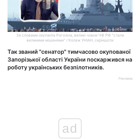
За словами окупанта Рогозіна, великі човни ЧФ РФ "стали
великими мішенями" / Колаж УНІАН, скріншоти
Так званий "сенатор" тимчасово окупованої
Запорізької області України поскаржився на
роботу українських безпілотників.
Реклама
ad