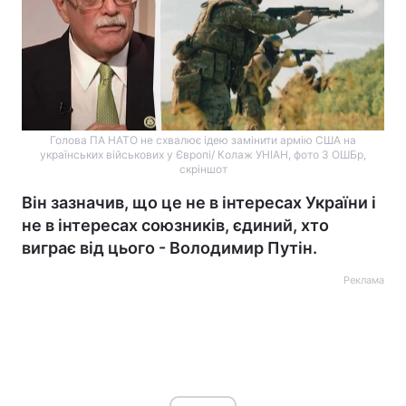
Голова ПА НАТО не схвалює ідею замінити армію США на
українських військових у Європі/ Колаж УНІАН, фото 3 ОШБр,
скріншот
Він зазначив, що це не в інтересах України і
не в інтересах союзників, єдиний, хто
виграє від цього - Володимир Путін.
Реклама