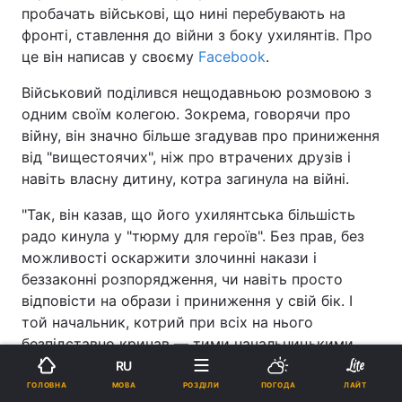
пробачать військові, що нині перебувають на
фронті, ставлення до війни з боку ухилянтів. Про
це він написав у своєму
Facebook
.
Військовий поділився нещодавньою розмовою з
одним своїм колегою. Зокрема, говорячи про
війну, він значно більше згадував про приниження
від "вищестоячих", ніж про втрачених друзів і
навіть власну дитину, котра загинула на війні.
"Так, він казав, що його ухилянтська більшість
радо кинула у "тюрму для героїв". Без прав, без
можливості оскаржити злочинні накази і
беззаконні розпорядження, чи навіть просто
відповісти на образи і приниження у свій бік. І
той начальник, котрий при всіх на нього
безпідставно кричав — тими начальницькими
устами ображала і принижувала беззахисного
RU
героя більшість, правляча більшість нашого
МОВА
ГОЛОВНА
РОЗДІЛИ
ПОГОДА
ЛАЙТ