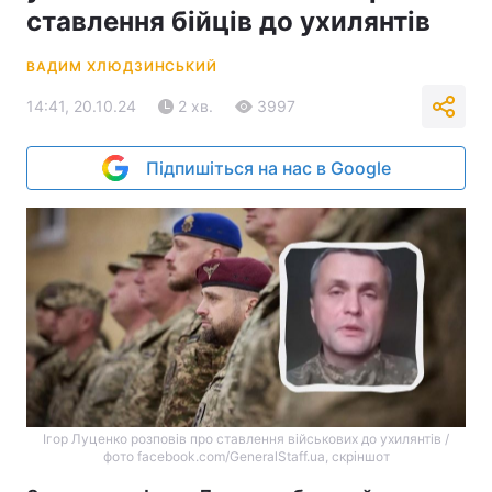
ставлення бійців до ухилянтів
ВАДИМ ХЛЮДЗИНСЬКИЙ
14:41, 20.10.24
2 хв.
3997
Підпишіться на нас в Google
Ігор Луценко розповів про ставлення військових до ухилянтів /
фото facebook.com/GeneralStaff.ua, скріншот