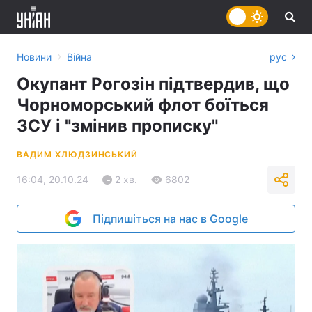
›
Новини
Війна
рус
Окупант Рогозін підтвердив, що
Чорноморський флот боїться
ЗСУ і "змінив прописку"
ВАДИМ ХЛЮДЗИНСЬКИЙ
16:04, 20.10.24
2 хв.
6802
Підпишіться на нас в Google