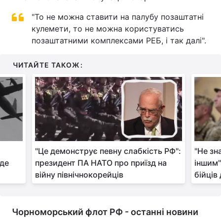
Тема оформлення
"То не можна ставити на палубу позаштатні
кулемети, то не можна користуватись
позаштатними комплексами РЕБ, і так далі".
ЧИТАЙТЕ ТАКОЖ:
"Це демонструє певну слабкість РФ":
"Не зн
 де
президент ПА НАТО про приїзд на
іншим"
війну північнокорейців
бійців
Чорноморський флот РФ - останні новини