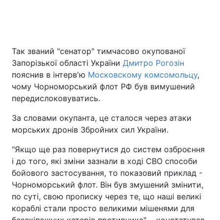
Головна
Війна
Так званий "сенатор" тимчасово окупованої
Запорізької області України
Дмитро Рогозін
Україна
Політика
пояснив в інтерв'ю
Московскому комсомольцу
,
Економіка
Світ
чому Чорноморський флот РФ був вимушений
передислоковуватись.
Спорт
Наука
За словами окупанта, це сталося через атаки
Техно і зв'язок
Лайт
морських дронів Збройних сил України.
"Якщо ще раз повернутися до систем озброєння
Зброя
Інциденти
і до того, які зміни зазнали в ході СВО способи
Здоров'я
Туризм
бойового застосування, то показовий приклад -
Чорноморський флот. Він був змушений змінити,
Цікавинки
Погода
по суті, свою прописку через те, що наші великі
кораблі стали просто великими мішенями для
Екологія
Регіони