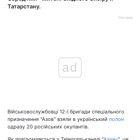
Татарстану.
Реклама
ad
Військовослужбовці 12-ї бригади спеціального
призначення "Азов" взяли в український
полон
одразу 20 російських окупантів.
Як повідомляється у Telegram-каналі "
Азову
", це