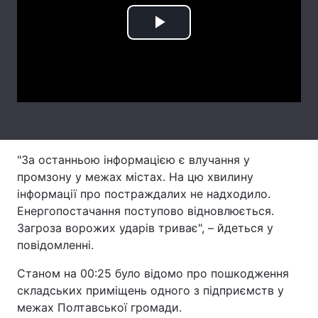
Лонгріди
Play
Video
Відео з Youtube
Статті
Інтерв'ю
Думки
Архів
Вакансії
"За останньою інформацією є влучання у
Контакти
промзону у межах містах. На цю хвилину
Послуги
інформації про постраждалих не надходило.
Енергопостачання поступово відновлюється.
Загроза ворожих ударів триває", – йдеться у
повідомленні.
Станом на 00:25 було відомо про пошкодження
складських приміщень одного з підприємств у
межах Полтавської громади.