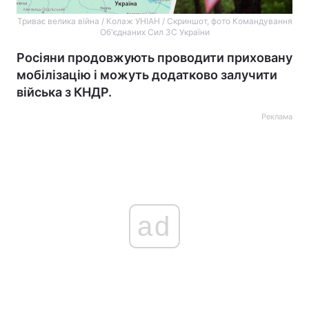
Триває велика війна / Колаж УНІАН / Скриншот, фото Командування
Об'єднаних Сил ЗС України
Росіяни продовжують проводити приховану
мобілізацію і можуть додатково залучити
війська з КНДР.
Реклама
ad