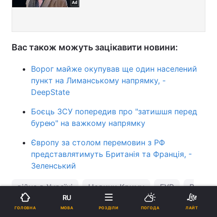
Вас також можуть зацікавити новини:
Ворог майже окупував ще один населений
пункт на Лиманському напрямку, -
DeepState
Боєць ЗСУ попередив про "затишшя перед
бурею" на важкому напрямку
Європу за столом перемовин з РФ
представлятимуть Британія та Франція, -
Зеленський
війна в Україні
Новини Криму
ГУР
Втрати 
RU
МОВА
ГОЛОВНА
РОЗДІЛИ
ПОГОДА
ЛАЙТ
ПІДТРИМАЙТЕ НАС