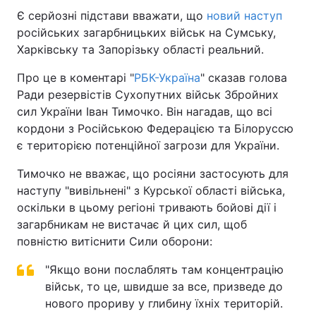
Є серйозні підстави вважати, що
новий наступ
російських загарбницьких військ на Сумську,
Харківську та Запорізьку області реальний.
Про це в коментарі "
РБК-Україна
" сказав голова
Ради резервістів Сухопутних військ Збройних
сил України Іван Тимочко. Він нагадав, що всі
кордони з Російською Федерацією та Білоруссю
є територією потенційної загрози для України.
Тимочко не вважає, що росіяни застосують для
наступу "вивільнені" з Курської області війська,
оскільки в цьому регіоні тривають бойові дії і
загарбникам не вистачає й цих сил, щоб
повністю витіснити Сили оборони:
"Якщо вони послаблять там концентрацію
військ, то це, швидше за все, призведе до
нового прориву у глибину їхніх територій.