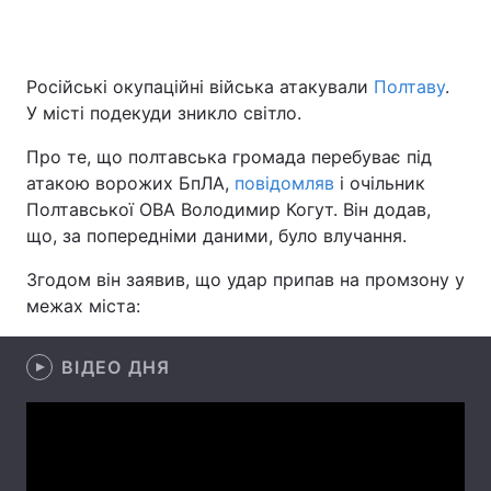
Російські окупаційні війська атакували
Полтаву
.
Головна
Війна
У місті подекуди зникло світло.
Україна
Політика
Про те, що полтавська громада перебуває під
атакою ворожих БпЛА,
повідомляв
і очільник
Економіка
Світ
Полтавської ОВА Володимир Когут. Він додав,
що, за попередніми даними, було влучання.
Спорт
Наука
Згодом він заявив, що удар припав на промзону у
Техно і зв'язок
Лайт
межах міста:
Зброя
Інциденти
ВІДЕО ДНЯ
Здоров'я
Туризм
Цікавинки
Погода
Екологія
Регіони