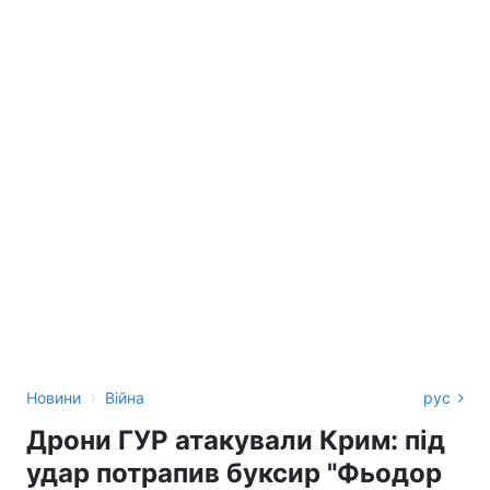
›
Новини
Війна
рус
Дрони ГУР атакували Крим: під
удар потрапив буксир "Фьодор