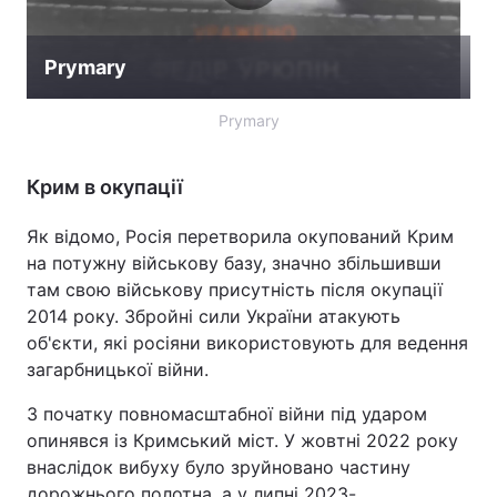
Prymarу
Prymarу
Крим в окупації
Як відомо, Росія перетворила окупований Крим
на потужну військову базу, значно збільшивши
там свою військову присутність після окупації
2014 року. Збройні сили України атакують
об'єкти, які росіяни використовують для ведення
загарбницької війни.
З початку повномасштабної війни під ударом
опинявся із Кримський міст. У жовтні 2022 року
внаслідок вибуху було зруйновано частину
дорожнього полотна, а у липні 2023-