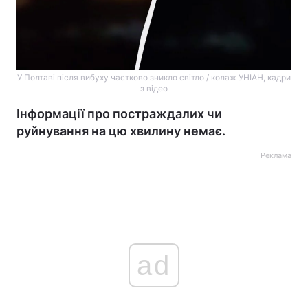
У Полтаві після вибуху частково зникло світло / колаж УНІАН, кадри
з відео
Інформації про постраждалих чи
руйнування на цю хвилину немає.
Реклама
ad