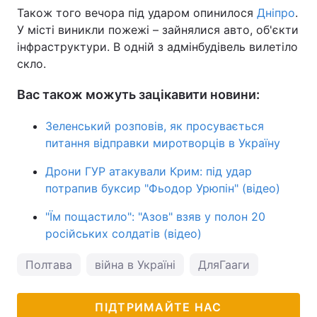
Також того вечора під ударом опинилося
Дніпро
.
У місті виникли пожежі – зайнялися авто, об'єкти
інфраструктури. В одній з адмінбудівель вилетіло
скло.
Вас також можуть зацікавити новини:
Зеленський розповів, як просувається
питання відправки миротворців в Україну
Дрони ГУР атакували Крим: під удар
потрапив буксир "Фьодор Урюпін" (відео)
"Їм пощастило": "Азов" взяв у полон 20
російських солдатів (відео)
Полтава
війна в Україні
ДляГааги
ПІДТРИМАЙТЕ НАС