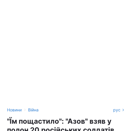
›
Новини
Війна
рус
"Їм пощастило": "Азов" взяв у
полон 20 російських солдатів