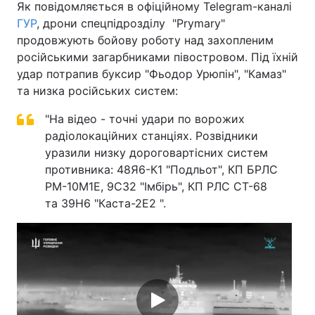
Як повідомляється в офіційному Telegram-каналі
ГУР
, дрони спецпідрозділу "Prymarу"
продовжують бойову роботу над захопленим
російськими загарбниками півостровом. Під їхній
удар потрапив буксир "Фьодор Урюпін", "Камаз"
та низка російських систем:
"На відео - точні удари по ворожих
радіолокаційних станціях. Розвідники
уразили низку дороговартісних систем
противника: 48Я6-К1 "Подльот", КП БРЛС
РМ-10М1Е, 9С32 "Імбірь", КП РЛС СТ-68
та 39Н6 "Каста-2Е2 ".