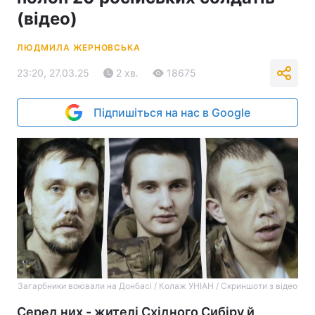
(відео)
ЛЮДМИЛА ЖЕРНОВСЬКА
23:20, 27.03.25
2 хв.
18675
Підпишіться на нас в Google
Загарбники воювали на Донбасі / Колаж УНІАН / Скриншоти з відео
Серед них - жителі Східного Сибіру й