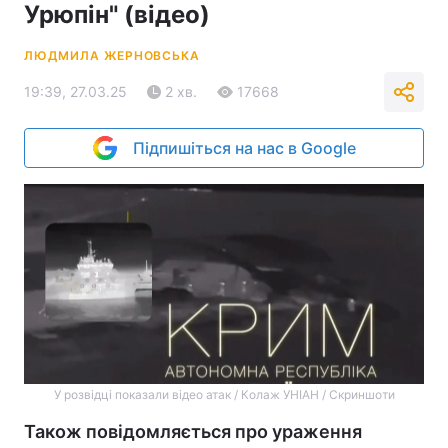
Урюпін" (відео)
ЛЮДМИЛА ЖЕРНОВСЬКА
19:39, 27.03.25
2 хв.
17668
Підпишіться на нас в Google
У розвідці показали відео атак / Колаж УНІАН / Скриншоти
Також повідомляється про ураження