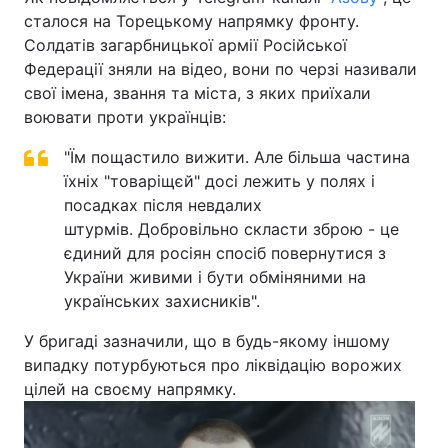
сталося на Торецькому напрямку фронту.
Солдатів загарбницької армії Російської
Федерації зняли на відео, вони по черзі називали
свої імена, звання та міста, з яких приїхали
воювати проти українців:
"Їм пощастило вижити. Але більша частина
їхніх "товаріщєй" досі лежить у полях і
посадках після невдалих
штурмів. Добровільно скласти зброю - це
єдиний для росіян спосіб повернутися з
України живими і бути обміняними на
українських захисників".
У бригаді зазначили, що в будь-якому іншому
випадку потурбуються про ліквідацію ворожих
цілей на своєму напрямку.