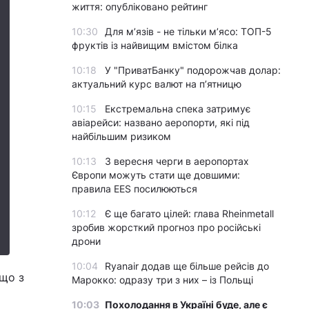
життя: опубліковано рейтинг
10:30
Для м’язів - не тільки м’ясо: ТОП-5
фруктів із найвищим вмістом білка
10:18
У "ПриватБанку" подорожчав долар:
актуальний курс валют на п’ятницю
10:15
Екстремальна спека затримує
авіарейси: названо аеропорти, які під
найбільшим ризиком
10:13
З вересня черги в аеропортах
Європи можуть стати ще довшими:
правила EES посилюються
10:12
Є ще багато цілей: глава Rheinmetall
зробив жорсткий прогноз про російські
дрони
10:04
Ryanair додав ще більше рейсів до
 що з
Марокко: одразу три з них – із Польщі
10:03
Похолодання в Україні буде, але є