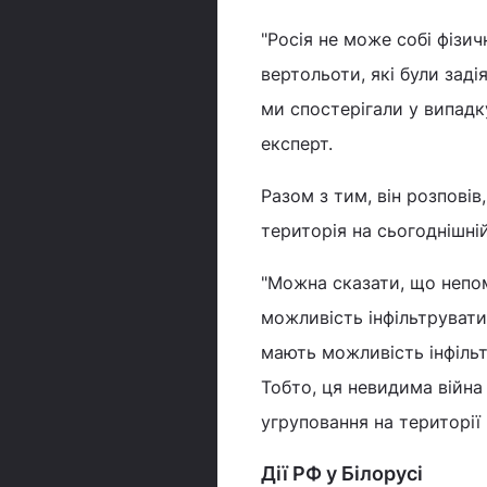
"Росія не може собі фізи
вертольоти, які були заді
ми спостерігали у випадку
експерт.
Разом з тим, він розповів
територія на сьогоднішній
"Можна сказати, що непом
можливість інфільтруватис
мають можливість інфільт
Тобто, ця невидима війна
угруповання на території 
Дії РФ у Білорусі