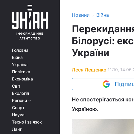
›
Новини
Війна
Перекидання
ІНФОРМАЦІЙНЕ
Білорусі: екс
АГЕНТСТВО
України
Головна
Війна
Україна
Леся Лещенко
11:10, 14.06.
Політика
Економіка
Підпиш
Світ
Екологія
Не спостерігається кон
Регіони
Спорт
Україною.
Наука
Техно і зв'язок
Лайт