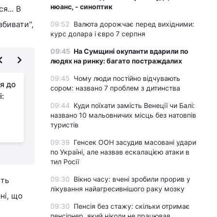
нюанс, - синоптик
я... В
збивати",
09:52
Валюта дорожчає перед вихідними:
курс долара і євро 7 серпня
09:45
На Сумщині окупанти вдарили по
людях на ринку: багато постраждалих
09:45
Чому люди постійно відчувають
я до
РФ хоче створити
сором: названо 7 проблем з дитинства
і:
"буферну зону" на
09:44
Куди поїхати замість Венеції чи Балі:
Вінниччині: експерт
названо 10 мальовничих місць без натовпів
пояснив, чи під силу це ворогу
о
туристів
Л
09:39
Генсек ООН засудив масовані удари
по Україні, але назвав ескалацією атаки в
тил Росії
09:30
Вікно часу: вчені зробили прорив у
сть
лікування найагресивнішого раку мозку
ні, що
09:30
Пенсія без стажу: скільки отримає
пенсіонер, який ніколи не працював