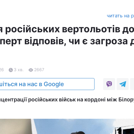
читать на 
 російських вертольотів д
перт відповів, чи є загроза 
26
3 хв.
2667
іться на нас в Google
центрації російських військ на кордоні між Біло