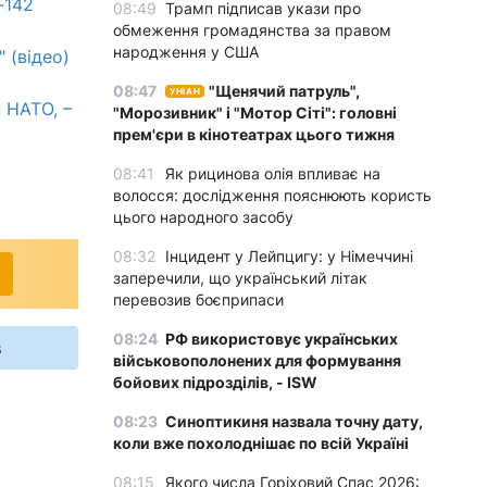
-142
08:49
Трамп підписав укази про
обмеження громадянства за правом
народження у США
 (відео)
08:47
"Щенячий патруль",
УНІАН
 НАТО, –
"Морозивник" і "Мотор Сіті": головні
прем'єри в кінотеатрах цього тижня
08:41
Як рицинова олія впливає на
волосся: дослідження пояснюють користь
цього народного засобу
08:32
Інцидент у Лейпцигу: у Німеччині
заперечили, що український літак
перевозив боєприпаси
08:24
РФ використовує українських
s
військовополонених для формування
бойових підрозділів, - ISW
08:23
Синоптикиня назвала точну дату,
коли вже похолоднішає по всій Україні
08:15
Якого числа Горіховий Спас 2026: