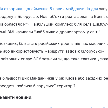
ія створила щонайменше 5 нових майданчиків для
запу
ордону з Білоруссю. Нові об'єкти розташовані в Брянсь
ій областях РФ. Найбільший комплекс біля села Цимбул
ські ЗМІ називали "найбільшим дронопортом у світі".
йськових, більшість російських дронів під час масових 
сь або використовують маршрути вздовж білорусько-
Повітряних силах ЗСУ зазначили, що така тактика ускл
 більшості цих майданчиків у бік Києва або західних ре
ходить поблизу білоруської території.
кавити новини: