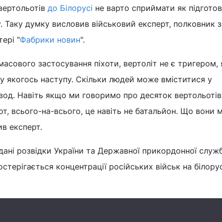
вертольотів
до Білорусі
не варто сприймати як підготов
у. Таку думку висловив військовий експерт, полковник 
ері "
Фабрики новин
".
масового застосування піхоти, вертоліт не є тригером, 
ку якогось наступу. Скільки людей може вміститися у
од. Навіть якщо ми говоримо про десяток вертольотів,
от, всього-на-всього, це навіть не батальйон. Що вони
ив експерт.
дані розвідки України та Державної прикордонної служ
остерігається концентрації російських військ на білору