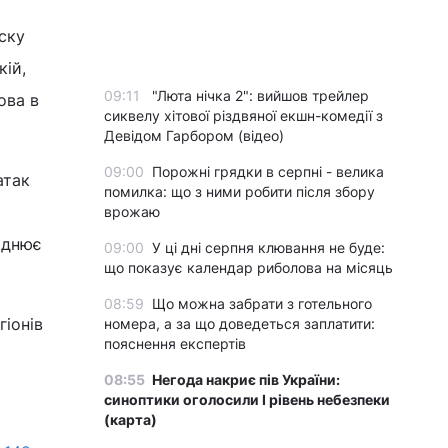
ску
кій,
09:11
"Люта нічка 2": вийшов трейлер
ова в
сиквелу хітової різдвяної екшн-комедії з
Девідом Гарбором (відео)
09:00
Порожні грядки в серпні - велика
атак
помилка: що з ними робити після збору
врожаю
аднює
09:00
У ці дні серпня клювання не буде:
що показує календар риболова на місяць
08:59
Що можна забрати з готельного
гіонів
номера, а за що доведеться заплатити:
пояснення експертів
08:55
Негода накриє пів України:
синоптики оголосили І рівень небезпеки
(карта)