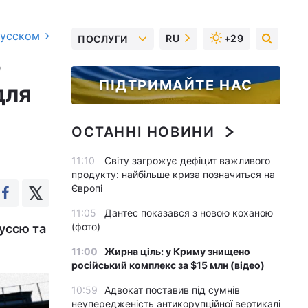
русском
RU
+29
ПОСЛУГИ
о
ПІДТРИМАЙТЕ НАС
для
ОСТАННІ НОВИНИ
11:10
Світу загрожує дефіцит важливого
продукту: найбільше криза позначиться на
Європі
11:05
Дантес показався з новою коханою
(фото)
руссю та
11:00
Жирна ціль: у Криму знищено
російський комплекс за $15 млн (відео)
10:59
Адвокат поставив під сумнів
неупередженість антикорупційної вертикалі