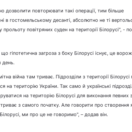
чно дозволити повторювати такі операції, тим більше
яні в гостомельському десанті, абсолютно не ті вертольо
 прольоту повітряних суден на території Білорусі", - п
, що гіпотетична загроза з боку Білорусі існує, це воро
 день.
ітна війна там триває. Підрозділи з території Білорусі
я на територію України. Так само й українські підрозд
руватися на територію Білорусі для виконання певних 
 триває з самого початку. Але говорити про створення 
Білорусі, ми про це не говоримо", – додав він.