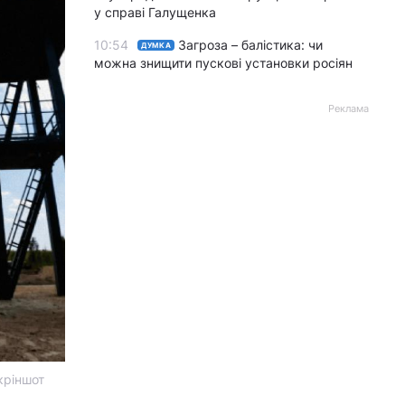
у справі Галущенка
10:54
Загроза – балістика: чи
ДУМКА
можна знищити пускові установки росіян
Реклама
скріншот