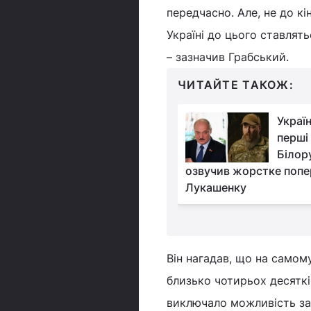
передчасно. Але, не до кі
Україні до цього ставлять
– зазначив Грабський.
ЧИТАЙТЕ ТАКОЖ:
РФ хоче створити
Украї
"буферну зону" на
перші
Вінниччині: експерт
Білор
и під силу це ворогу
озвучив жорстке поп
Лукашенку
Він нагадав, що на самом
близько чотирьох десяткі
виключало можливість за