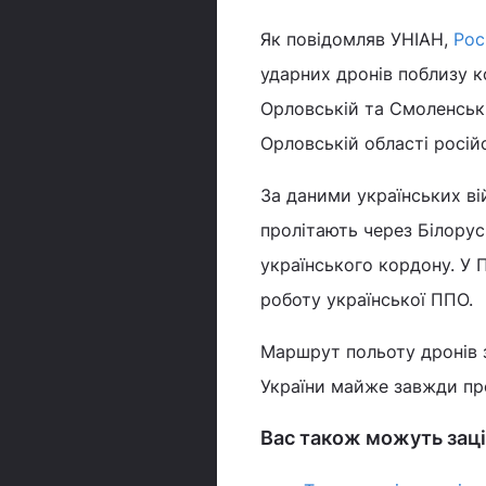
Як повідомляв УНІАН,
Рос
ударних дронів поблизу к
Орловській та Смоленськ
Орловській області росій
За даними українських ві
пролітають через Білору
українського кордону. У 
роботу української ППО.
Маршрут польоту дронів з
України майже завжди про
Вас також можуть заці