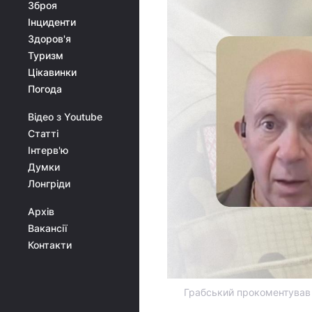
Зброя
Інциденти
Здоров'я
Туризм
Цікавинки
Погода
Відео з Youtube
Статті
Інтерв'ю
Думки
Лонгріди
Архів
Вакансії
Контакти
Грабський прокоментував 