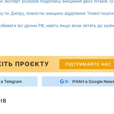
ом: експерт розкрив подробиці знищення двох літаків Ту
у по Дніпру, повністю знищено відділення "Нової пошти"
збивати всі дрони РФ, навіть якщо вони летять до країн
ІТЬ ПРОЄКТУ
ПІДТРИМАЙТЕ НАС
 в Telegram
УНІАН в Google New
ІВ