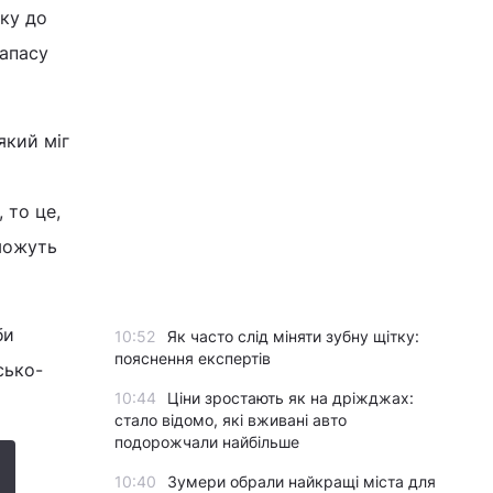
ку до
запасу
який міг
 то це,
 можуть
би
10:52
Як часто слід міняти зубну щітку:
пояснення експертів
сько-
10:44
Ціни зростають як на дріжджах:
стало відомо, які вживані авто
подорожчали найбільше
10:40
Зумери обрали найкращі міста для