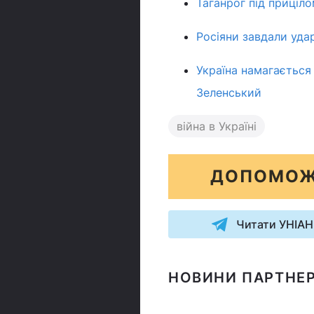
Таганрог під приціл
Росіяни завдали удар
Україна намагається 
Зеленський
війна в Україні
ДОПОМОЖ
Читати УНІАН
НОВИНИ ПАРТНЕР