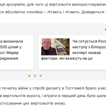
нця зрозуміло, для чого ці вертольоти використовувалис
ся абсолютно спокійно – літають і літають. Доведеться 
на визначила
Чи готується Росі
 500 цілей у
наступу з Білорус
усі: Мадяр
експерт назвав
ередження
фактори, які вкажуть на це
у початку війни у спробі десанту в Гостомелі брало уча
в вертольотів ворога, і втрати в перший день були шале
стосування цих вертольотів знову.