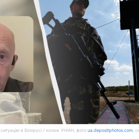
ситуацію в Білорусі / колаж УНІАН, фото
ua.depositphotos.com
, 