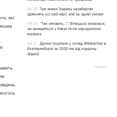
09:25
Три знаки Зодіаку незабаром
здійснять усі свої мрії, але за однієї умови
ти, які
09:24
"Так лякають…": Вітвіцька зізналася,
ояснив
чи залишиться у Києві після народження
малюка
09:11
Дрони поцілили у склад Wildberries в
жа
Єкатеринбурзі за 2000 км від кордону
(відео)
Реклама
 мають
іли
завдань.
якогось