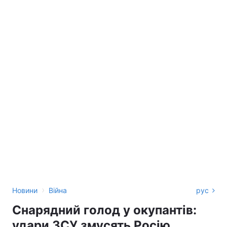
›
Новини
Війна
рус
Снарядний голод у окупантів:
удари ЗСУ змусять Росію