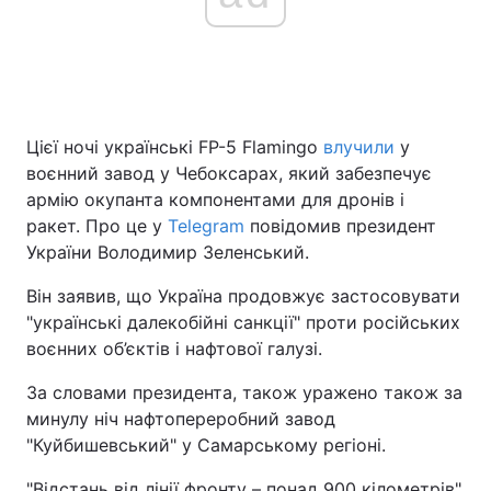
Головна
Війна
Україна
Політика
Цієї ночі українські FP-5 Flamingo
влучили
у
воєнний завод у Чебоксарах, який забезпечує
Економіка
Світ
армію окупанта компонентами для дронів і
ракет. Про це у
Telegram
повідомив президент
Спорт
Наука
України Володимир Зеленський.
Техно і зв'язок
Лайт
Він заявив, що Україна продовжує застосовувати
"українські далекобійні санкції" проти російських
Зброя
Інциденти
воєнних об’єктів і нафтової галузі.
Здоров'я
Туризм
За словами президента, також уражено також за
минулу ніч нафтопереробний завод
Цікавинки
Погода
"Куйбишевський" у Самарському регіоні.
Екологія
Регіони
"Відстань від лінії фронту – понад 900 кілометрів",