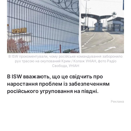
В ISW прокоментували, чому російське командування заборонило
рух трасою на окупований Крим / Колаж УНІАН, фото Радіо
Свобода, УНІАН
В ISW вважають, що це свідчить про
наростання проблем із забезпеченням
російського угруповання на півдні.
Реклама