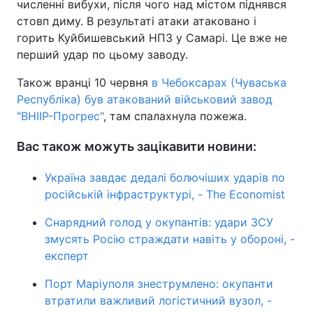
численні вибухи, після чого над містом піднявся
стовп диму. В результаті атаки атаковано і
горить Куйбишевський НПЗ у Самарі. Це вже не
перший удар по цьому заводу.
Також вранці 10 червня
в Чебоксарах (Чуваська
Республіка) був атакований військовий завод
"ВНІІР-Прогрес"
, там спалахнула пожежа.
Вас також можуть зацікавити новини:
Україна завдає дедалі болючіших ударів по
російській інфраструктурі, - The Economist
Снарядний голод у окупантів: удари ЗСУ
змусять Росію страждати навіть у обороні, -
експерт
Порт Маріуполя знеструмлено: окупанти
втратили важливий логістичний вузол, -