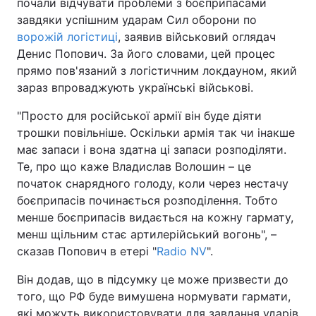
почали відчувати проблеми з боєприпасами
завдяки успішним ударам Сил оборони по
ворожій логістиці
, заявив військовий оглядач
Денис Попович. За його словами, цей процес
прямо пов'язаний з логістичним локдауном, який
зараз впроваджують українські військові.
"Просто для російської армії він буде діяти
трошки повільніше. Оскільки армія так чи інакше
має запаси і вона здатна ці запаси розподіляти.
Те, про що каже Владислав Волошин – це
початок снарядного голоду, коли через нестачу
боєприпасів починається розподілення. Тобто
менше боєприпасів видається на кожну гармату,
менш щільним стає артилерійський вогонь", –
сказав Попович в етері "
Radio NV
".
Він додав, що в підсумку це може призвести до
того, що РФ буде вимушена нормувати гармати,
які можуть використовувати для завдання ударів