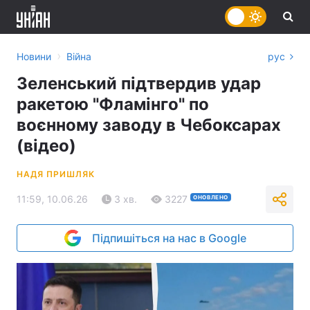
›
Новини
Війна
рус
Зеленський підтвердив удар
ракетою "Фламінго" по
воєнному заводу в Чебоксарах
(відео)
НАДЯ ПРИШЛЯК
11:59, 10.06.26
3 хв.
3227
ОНОВЛЕНО
Підпишіться на нас в Google