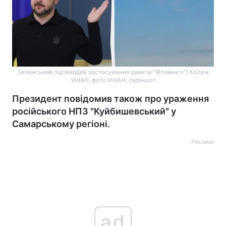
Зеленський підтвердив застосування ракети "Фламінго"/ Колаж
УНІАН, фото УНІАН, скріншот
Президент повідомив також про ураження
російського НПЗ "Куйбишевський" у
Самарському регіоні.
Реклама
ad