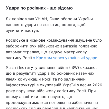
Удари по росіянах - що відомо
Як повідомляв УНІАН, Сили оборони України
наносять удари по логістиці ворога, щоб
зупинити наступ.
Російське військове командування змушене було
заборонити рух військових вантажів головною
автомагістраллю, що з'єднує материкову
частину Росії
з Кримом через українські удари
.
У звіті Інституту вивчення війни (ISW) сказано,
що в результаті ударів по основних наземних
лініях комунікацій Росії та по залізничній
інфраструктурі в окупованій Україні з весни 2026
року порушено військову логістику Росії. При
цьому аналітики прогнозують, що
продовжуватиметься погіршення забезпечення
російських сил на передовій в найближчий час