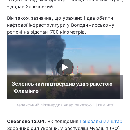
- додав Зеленський.
Лонгріди
Він також зазначив, що уражено і два об’єкти
нафтової інфраструктури у Володимирському
Відео з Youtube
Статті
регіоні на відстані 700 кілометрів.
Інтерв'ю
Думки
Архів
Вакансії
Контакти
Послуги
Зеленський підтвердив удар ракетою
"Фламінго"
Зеленський підтвердив удар ракетою "Фламінго"
Оновлено 12.04.
Як повідомив
Генеральний штаб
Збройних сил України, у республіці Чувашія (РФ)