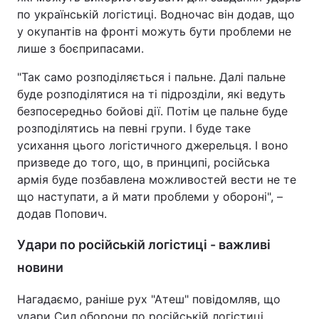
по українській логістиці. Водночас він додав, що
у окупантів на фронті можуть бути проблеми не
лише з боєприпасами.
"Так само розподіляється і пальне. Далі пальне
буде розподілятися на ті підрозділи, які ведуть
безпосередньо бойові дії. Потім це пальне буде
розподілятись на певні групи. І буде таке
усихання цього логістичного джерельця. І воно
призведе до того, що, в принципі, російська
армія буде позбавлена можливостей вести не те
що наступати, а й мати проблеми у обороні", –
додав Попович.
Удари по російській логістиці - важливі
новини
Нагадаємо, раніше рух "Атеш" повідомляв, що
удари Сил оборони по російській логістиці