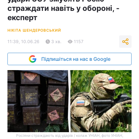
страждати навіть у обороні, -
експерт
НІКІТА ШЕНДЕРОВСЬКИЙ
11:39, 10.06.26
3 хв.
1157
Підпишіться на нас в Google
Росіяни страждають від ударів / колаж УНІАН, фото УНІАН,