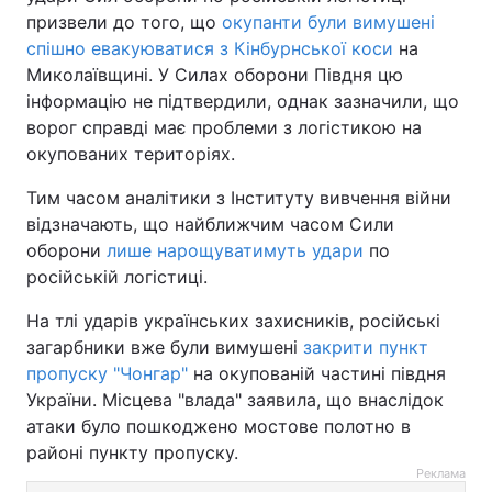
призвели до того, що
окупанти були вимушені
спішно евакуюватися з Кінбурнської коси
на
Миколаївщині. У Силах оборони Півдня цю
інформацію не підтвердили, однак зазначили, що
ворог справді має проблеми з логістикою на
окупованих територіях.
Тим часом аналітики з Інституту вивчення війни
відзначають, що найближчим часом Сили
оборони
лише нарощуватимуть удари
по
російській логістиці.
На тлі ударів українських захисників, російські
загарбники вже були вимушені
закрити пункт
пропуску "Чонгар"
на окупованій частині півдня
України. Місцева "влада" заявила, що внаслідок
атаки було пошкоджено мостове полотно в
районі пункту пропуску.
Реклама