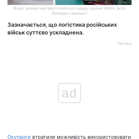
Ворог зазнав чергового болісного удару / колаж УНІАН, фото
Вікіпедія, скриншот
Зазначається, що логістика російських
військ суттєво ускладнена.
Реклама
ad
Окупанти
втратили можливість використовувати