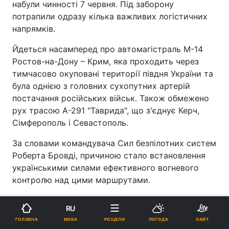
набули чинності 7 червня. Під заборону
потрапили одразу кілька важливих логістичних
напрямків.
Йдеться насамперед про автомагістраль М-14
Ростов-на-Дону – Крим, яка проходить через
тимчасово окуповані території півдня України та
була однією з головних сухопутних артерій
постачання російських військ. Також обмежено
рух трасою А-291 "Таврида", що з'єднує Керч,
Сімферополь і Севастополь.
За словами командувача Сил безпілотних систем
Роберта Бровді, причиною стало встановлення
українськими силами ефективного вогневого
контролю над цими маршрутами.
Логістична криза
RU
МОВА
ГОЛОВНА
РОЗДІЛИ
ПОГОДА
ЛАЙТ
Аналітики ISW вважають, що рішення