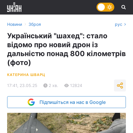
›
Новини
Зброя
рус
Український "шахед": стало
відомо про новий дрон із
дальністю понад 800 кілометрів
(фото)
КАТЕРИНА ШВАРЦ
17:41, 23.05.25
2 хв.
12824
Підпишіться на нас в Google