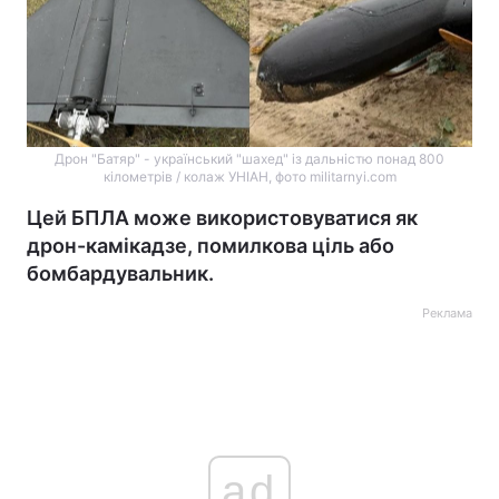
Дрон "Батяр" - український "шахед" із дальністю понад 800
кілометрів / колаж УНІАН, фото militarnyi.com
Цей БПЛА може використовуватися як
дрон-камікадзе, помилкова ціль або
бомбардувальник.
Реклама
ad