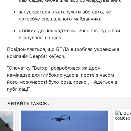
камікадзе, хибна ціль або бомбардувальник;
Тема оформлення
запускається з катапульти або авто, не
потребує спеціального майданчика;
стійкий до пошкоджень і зберігає курс при
пікіруванні на ціль.
Повідомляється, що БПЛА виробляє українська
компанія DeepStrikeTech.
"Спочатку "Батяр" розроблявся як дрон-
камікадзе для глибоких ударів, проте з часом
його можливості було розширено", - йдеться в
публікації.
ЧИТАЙТЕ ТАКОЖ: