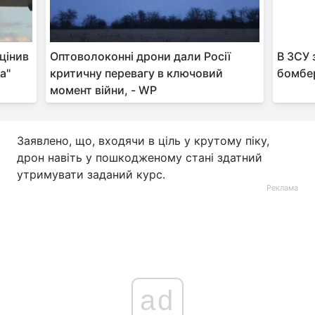
цінив
Оптоволоконні дрони дали Росії
В ЗСУ 
а"
критичну перевагу в ключовий
бомбер
момент війни, - WP
Заявлено, що, входячи в ціль у крутому піку,
дрон навіть у пошкодженому стані здатний
утримувати заданий курс.
Реклама
ad