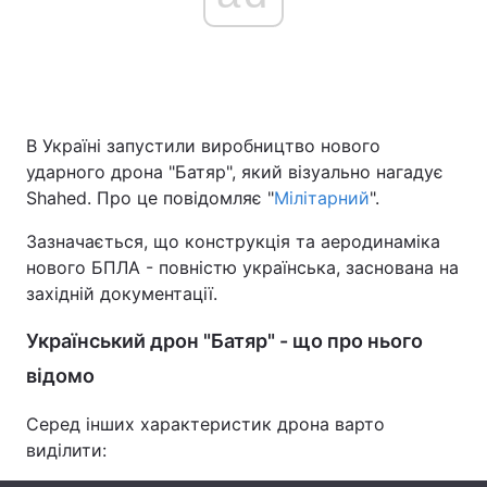
Головна
Війна
Україна
Політика
В Україні запустили виробництво нового
ударного дрона "Батяр", який візуально нагадує
Економіка
Світ
Shahed. Про це повідомляє "
Мілітарний
".
Спорт
Наука
Зазначається, що конструкція та аеродинаміка
нового БПЛА - повністю українська, заснована на
Техно і зв'язок
Лайт
західній документації.
Зброя
Інциденти
Український дрон "Батяр" - що про нього
відомо
Здоров'я
Туризм
Серед інших характеристик дрона варто
Цікавинки
Погода
виділити:
Екологія
Регіони