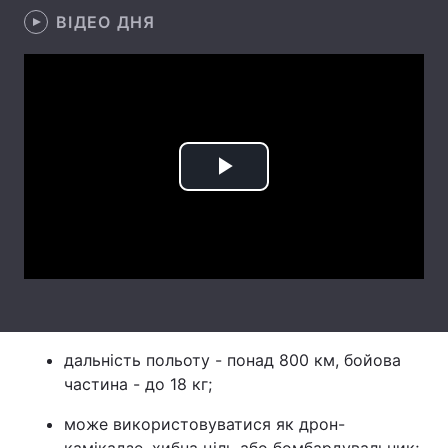
ВІДЕО ДНЯ
Лонгріди
Відео з Youtube
Статті
Інтерв'ю
Думки
Play
Архів
Вакансії
Контакти
Video
Послуги
дальність польоту - понад 800 км, бойова
частина - до 18 кг;
може використовуватися як дрон-