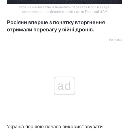
Україна намагається подолати перевагу Росії в галузі
оптоволоконних безпілотників / фото Генштаб ЗСУ
Росіяни вперше з початку вторгнення
отримали перевагу у війні дронів.
Реклама
ad
Україна першою почала використовувати