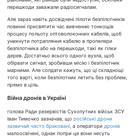
перешкоди заважали радіосигналам.
Але зараз навіть досвідчені пілоти безпілотників
повинні присвятити час вивченню тонкощів
процесу польоту оптоволоконних кабелів, щоб
уникнути потрапляння кабелю в пропелери
безпілотника або на перешкоди, такі як гілки
дерев. Достатньо всього одного вузла, щоб
обірвати сигнал, зробивши місію і безпілотник
марними. Але солдати кажуть, що ці складнощі
того варті, коли безпілотник летить без проблем,
прямо в ціль.
Війна дронів в Україні
голова Ради резервістів Сухопутних військ ЗСУ
Іван Тимочко зазначав, що
російські дрони
зазвичай часто браковані
, а оператори
дронів
малоосвічені, однак попри це вони несуть