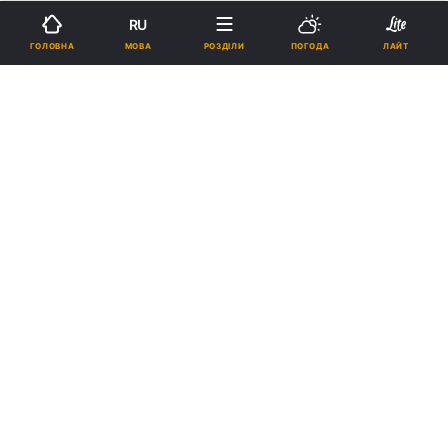
RU
Підпишіться на нас в Google
МОВА
ГОЛОВНА
РОЗДІЛИ
ПОГОДА
ЛАЙТ
Україна створила новий дрон-бомбер / mod.gov.ua
Дрон спроможний доставляти до цілі
бойовий заряд чималої ваги, який здатен
вразити важку ворожу техніку.
Реклама