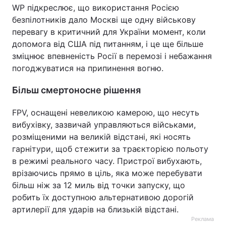
WP підкреслює, що використання Росією
безпілотників дало Москві ще одну військову
перевагу в критичний для України момент, коли
допомога від США під питанням, і це ще більше
зміцнює впевненість Росії в перемозі і небажання
погоджуватися на припинення вогню.
Більш смертоносне рішення
FPV, оснащені невеликою камерою, що несуть
вибухівку, зазвичай управляються військами,
розміщеними на великій відстані, які носять
гарнітури, щоб стежити за траєкторією польоту
в режимі реального часу. Пристрої вибухають,
врізаючись прямо в ціль, яка може перебувати
більш ніж за 12 миль від точки запуску, що
робить їх доступною альтернативою дорогій
артилерії для ударів на близькій відстані.
Реклама