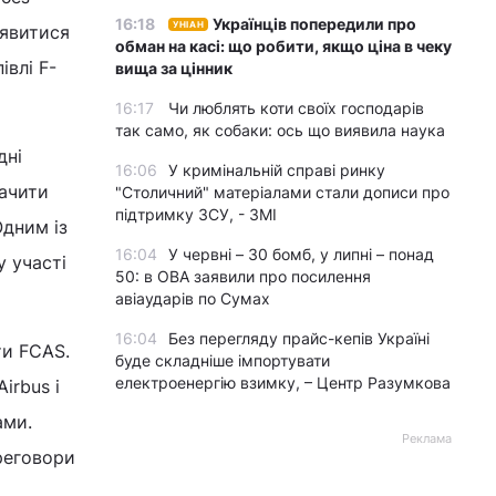
16:18
Українців попередили про
УНІАН
иявитися
обман на касі: що робити, якщо ціна в чеку
івлі F-
вища за цінник
16:17
Чи люблять коти своїх господарів
так само, як собаки: ось що виявила наука
дні
16:06
У кримінальній справі ринку
тачити
"Столичний" матеріалами стали дописи про
підтримку ЗСУ, - ЗМІ
Одним із
16:04
У червні – 30 бомб, у липні – понад
у участі
50: в ОВА заявили про посилення
авіаударів по Сумах
16:04
Без перегляду прайс-кепів Україні
ти FCAS.
буде складніше імпортувати
електроенергію взимку, – Центр Разумкова
irbus і
ами.
Реклама
реговори