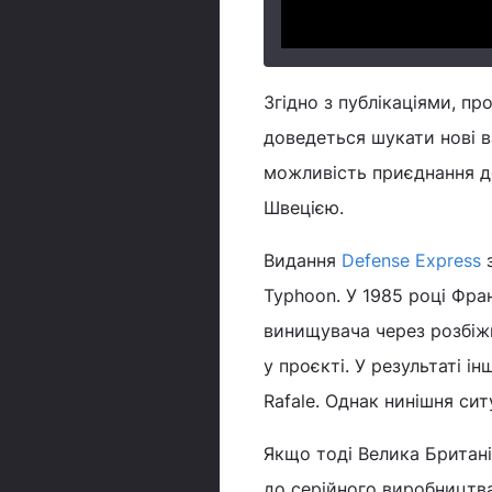
Згідно з публікаціями, пр
доведеться шукати нові в
можливість приєднання до
Швецією.
Видання
Defense Express
з
Typhoon. У 1985 році Фра
винищувача через розбіжн
у проєкті. У результаті 
Rafale. Однак нинішня сит
Якщо тоді Велика Британія
до серійного виробництва