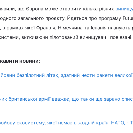
заявили, що Європа може створити кілька різних
винищу
одного загального проєкту. Йдеться про програму Futu
, в рамках якої Франція, Німеччина та Іспанія планують
 системи, включаючи пілотований винищувач і пов'язані
кавити новини:
ойовий безпілотний літак, здатний нести ракети великої
вник британської армії вважає, що танки ще зарано спис
ойову екосистему, якої немає в жодній країні НАТО, - 