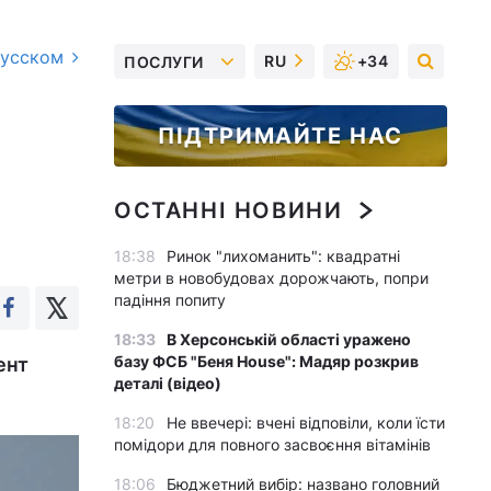
русском
RU
+34
ПОСЛУГИ
ПІДТРИМАЙТЕ НАС
ОСТАННІ НОВИНИ
18:38
Ринок "лихоманить": квадратні
метри в новобудовах дорожчають, попри
падіння попиту
18:33
В Херсонській області уражено
базу ФСБ "Беня House": Мадяр розкрив
ент
деталі (відео)
18:20
Не ввечері: вчені відповіли, коли їсти
помідори для повного засвоєння вітамінів
18:06
Бюджетний вибір: названо головний