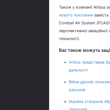
Також у компанії Airbus 
нового покоління
замість 
Combat Air System (FCAS)
перспективної авіаційної
технології.
Вас також можуть заці
Airbus представив б
дальності
Війна дронів: полко
рахунків
Україна створила збр
Telegraph