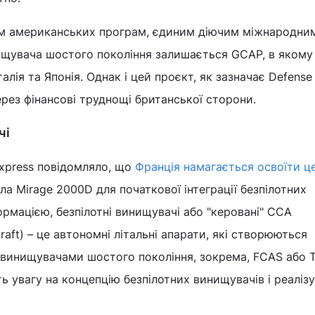
рім американських програм, єдиним діючим міжнародни
щувача шостого покоління залишається GCAP, в якому
талія та Японія. Однак і цей проєкт, як зазначає Defense
рез фінансові труднощі британської сторони.
чі
Express повідомляло, що
Франція намагається освоїти ц
ла Mirage 2000D для початкової інтеграції безпілотних
ормацією, безпілотні винищувачі або "керовані" CCA
craft) – це автономні літальні апарати, які створюються
 винищувачами шостого покоління, зокрема, FCAS або T
ть увагу на концепцію безпілотних винищувачів і реаліз