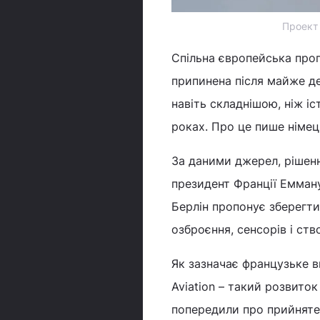
Проект
Спільна європейська про
припинена після майже де
навіть складнішою, ніж іс
роках. Про це пише німе
За даними джерел, рішенн
президент Франції Емман
Берлін пропонує зберегт
озброєння, сенсорів і ств
Як зазначає французьке 
Aviation – такий розвиток
попередили про прийняте 