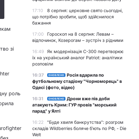
17:10
8 серпня: церковне свято сьогодні,
що потрібно зробити, щоб здійснилося
бажання
никам
17:00
Гороскоп на 8 серпня: Левам –
відпочинок, Козерогам – зустріч з рідними
тво зі
16:49
Як модернізація С-300 перетворює
їх на український аналог Patriot: аналітики
розповіли
hter
16:37
Росія вдарила по
ОНОВЛЕНО
футбольному стадіону "Чорноморець" в
Одесі (фото, відео)
дну роль
16:31
Дрони вже пів доби
ОНОВЛЕНО
ворила
атакують Крим: ГУР провів "морський
парад" у Ялті
16:22
"Буде хвиля банкрутства": розгром
rofighter
складів Wildberries боляче бʼють по РФ, - Die
Welt
 без