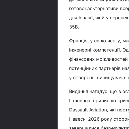
готової альтернативи вс
для Іспанії, якій у перспе
35B.
Франція, у свою чергу, ма
інженерні компетенції. О
фінансових можливостей д
потенційних партнерів на
у створенні винищувача ш
Видання нагадує, що в ос
Головною причиною кризи
Dassault Aviation, які п
Навесні 2026 року сторо
завершилися безрезульта