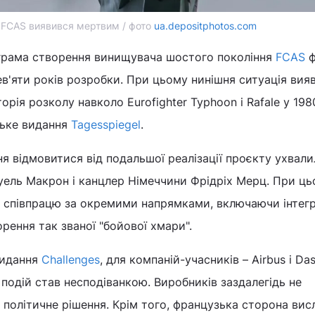
 FCAS виявився мертвим / фото
ua.depositphotos.com
грама створення винищувача шостого покоління
FCAS
ф
в'яти років розробки. При цьому нинішня ситуація вия
торія розколу навколо Eurofighter Typhoon і Rafale у 198
цьке видання
Tagesspiegel
.
я відмовитися від подальшої реалізації проєкту ухвали
уель Макрон і канцлер Німеччини Фрідріх Мерц. При ц
и співпрацю за окремими напрямками, включаючи інтег
орення так званої "бойової хмари".
видання
Challenges
, для компаній-учасників – Airbus і Das
 подій став несподіванкою. Виробників заздалегідь не
політичне рішення. Крім того, французька сторона вис