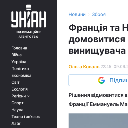
›
Новини
Зброя
Франція та 
ІНФОРМАЦІЙНЕ
домовитися 
АГЕНТСТВО
винищувача
Головна
Війна
Україна
Ольга Коваль
22:45, 09.06.
Політика
Економіка
Підпиш
Світ
Екологія
Рішення відмовитися в
Регіони
Спорт
Франції Еммануель Ма
Наука
Техно і зв'язок
Лайт