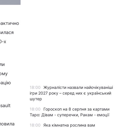
актично
вилася
0-х
ли
ьому
рацію
18:00
Журналісти назвали найочікуваніші
ігри 2027 року – серед них є український
шутер
sault
18:00
Гороскоп на 8 серпня за картами
Таро: Дівам - суперечки, Ракам - емоції
ловила
18:00
Яка кімнатна рослина вам