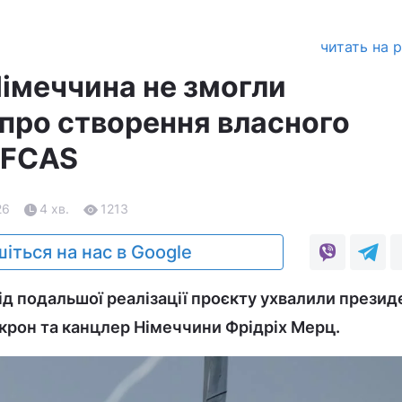
читать на 
Німеччина не змогли
про створення власного
 FCAS
26
4 хв.
1213
іться на нас в Google
ід подальшої реалізації проєкту ухвалили презид
крон та канцлер Німеччини Фрідріх Мерц.