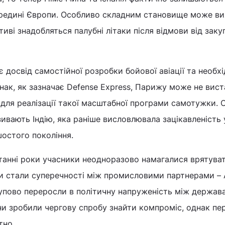
ередині Європи. Особливо складним становище може в
ктиві знадобляться палубні літаки після відмови від закуп
є досвід самостійної розробки бойової авіації та необхі
днак, як зазначає Defense Express, Парижу може не вис
ля реалізації такої масштабної програми самотужки. 
зивають Індію, яка раніше висловлювала зацікавленість 
остого покоління.
танні роки учасники неодноразово намагалися врятува
 стали суперечності між промисловими партнерами – A
оступово переросли в політичну напруженість між держав
ни зробили чергову спробу знайти компроміс, однак пе
тно.