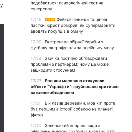
подобається: психологічний тест на
му
суперсилу
17:48
Фейкові знижки та цінові
УНІАН
пастки: юрист розкрив, як супермаркети
вводять покупців в оману
17:39
Екстренера збірної України з
футболу оштрафували за російську мову
17:29
Звичка постійно обговорювати
проблеми з партнером: чому це може
зашкодити стосункам
17:27
Росіяни масовано атакували
обʼєкти "Укрнафти": зруйновано критично
важливе обладнання
17:21
Він лазив деревами, мов кіт, проте
був першим в історії собакою на планеті
(фото)
17:18
Зеленський вперше поїде з
офіційним візитом до Сербії: названо дату