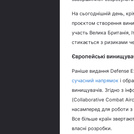
На сьогоднішній день, к
проєктом створення вини
участь Велика Британія, І
стикається з ризиками че
Європейські винищува
Раніше видання Defense 
сучасний напрямок
і обра
винищувачів. Згідно з інф
(Collaborative Combat Air
насамперед для роботи з
Все більше країн звертаю
власні розробки.