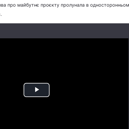
ява про майбутнє проєкту пролунала в односторонньо
.
Play
Video