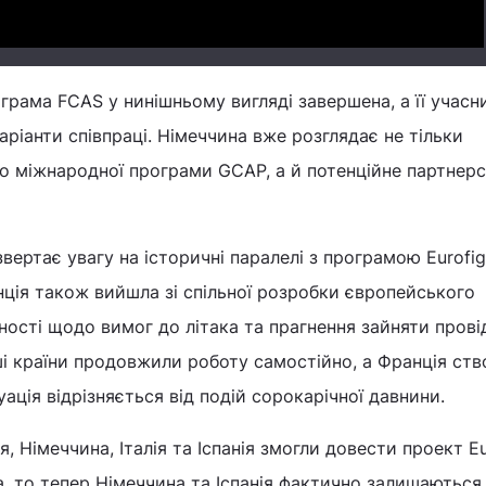
ограма FCAS у нинішньому вигляді завершена, а її учас
аріанти співпраці. Німеччина вже розглядає не тільки
 міжнародної програми GCAP, а й потенційне партнерс
вертає увагу на історичні паралелі з програмою Eurofig
нція також вийшла зі спільної розробки європейського
ості щодо вимог до літака та прагнення зайняти прові
інші країни продовжили роботу самостійно, а Франція ст
уація відрізняється від подій сорокарічної давнини.
, Німеччина, Італія та Іспанія змогли довести проект Eu
, то тепер Німеччина та Іспанія фактично залишаються