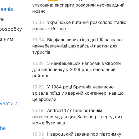
упаковка: експерти розкрили неочевидний
вачів
нюанс
re
15:36
Українське питання розкололо Італію
 розробку
навпіл, - Politico
 з ним
15:34
Від фальшивих гідів до ШІ: названо
найнебезпечніші шахрайські пастки для
туристів
15:26
5 найдешевших напрямків Європи
для відпочинку у 2026 році: оновлений
рейтинг
15:22
У 1984 році Британія навмисно
врізала поїзд у ядерний контейнер: навіщо
це зробили
увати з
15:19
Android 17 стане останнім
оновленням для цих Samsung – серед них
може бути ваш
The
15:08
Навроцький заявив про підтримку