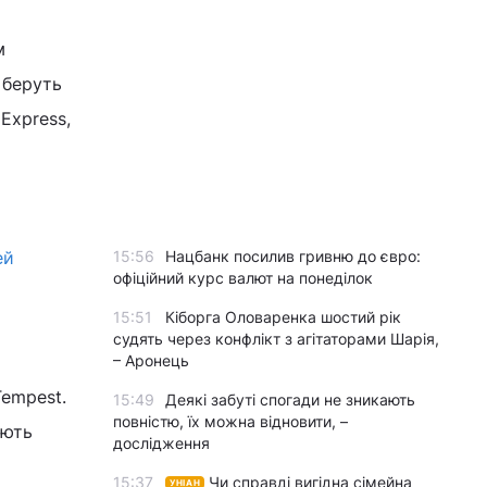
м
 беруть
 Express,
ей
15:56
Нацбанк посилив гривню до євро:
офіційний курс валют на понеділок
15:51
Кіборга Оловаренка шостий рік
судять через конфлікт з агітаторами Шарія,
– Аронець
empest.
15:49
Деякі забуті спогади не зникають
повністю, їх можна відновити, –
ують
дослідження
15:37
Чи справді вигідна сімейна
УНІАН