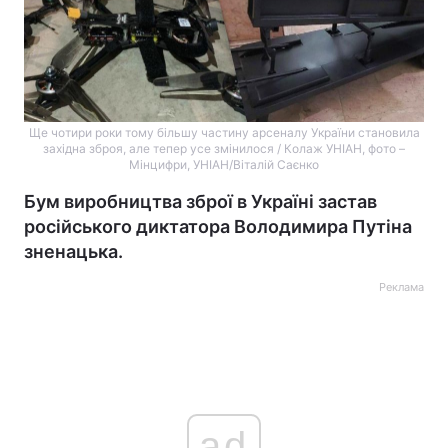
Ще чотири роки тому більшу частину арсеналу України становила
західна зброя, але тепер усе змінилося / Колаж УНІАН, фото –
Мінцифри, УНІАН/Віталій Саєнко
Бум виробництва зброї в Україні застав
російського диктатора Володимира Путіна
зненацька.
Реклама
ad