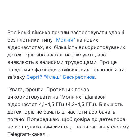
Головна
Війна
Російські війська почали застосовувати ударні
безпілотники типу
"Молнія"
на нових
Україна
Політика
відеочастотах, які більшість використовуваних
Економіка
Світ
детекторів або взагалі не фіксують, або
виявляють з великими труднощами. Про це
Спорт
Наука
повідомив фахівець з військових технологій та
зв'язку
Сергій "Флеш" Бескрестнов
.
Техно і зв'язок
Лайт
"Увага, фронти! Противник почав
Зброя
Інциденти
використовувати на "Молніях" діапазон
відеочастот 4,1–4,5 ГГц (4,3–4,5 ГГц). Більшість
Здоров'я
Туризм
детекторів не бачать ці частоти або бачать
погано. Попереджаю, щоб довіра до детектора
Цікавинки
Погода
не коштувала вам життя", – написав він у своєму
Telegram-каналі.
Екологія
Регіони