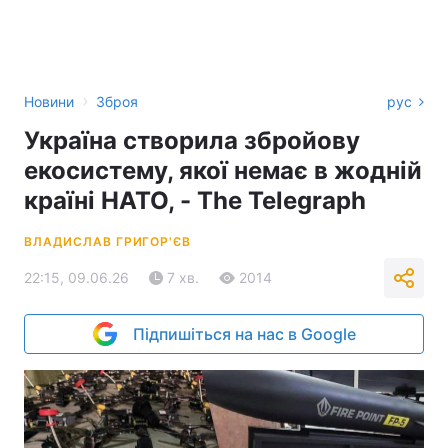
›
Новини
Зброя
рус
Україна створила збройову
екосистему, якої немає в жодній
країні НАТО, - The Telegraph
ВЛАДИСЛАВ ГРИГОР'ЄВ
22:15, 09.06.26
7 хв.
2014
Підпишіться на нас в Google