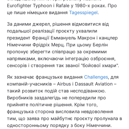
Eurofighter Typhoon і Rafale у 1980-х роках. Про
це пише німецьке видання
Tagesspiegel
.
За даними джерел, рішення відмовитися від
подальшої реалізації проєкту ухвалили
президент Франції Еммануель Макрон і канцлер
Німеччини Фрідріх Мерц. При цьому Берлін
пропонує зберегти співпрацю за окремими
напрямками, включаючи інтеграцію озброєння,
сенсорів і створення так званої "бойової хмари".
Як зазначає французьке видання
Challenges
, для
компаній-учасників – Airbus і Dassault Aviation –
такий розвиток подій став несподіванкою.
Виробників заздалегідь не попередили про
прийняте політичне рішення. Крім того,
французька сторона висловила невдоволення
тим, що заява про майбутнє проєкту пролунала в
односторонньому порядку з боку Німеччини.