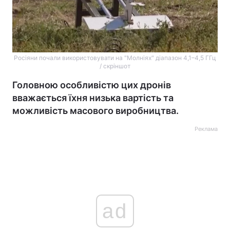
Росіяни почали використовувати на "Молніях" діапазон 4,1–4,5 ГГц
/ скріншот
Головною особливістю цих дронів
вважається їхня низька вартість та
можливість масового виробництва.
Реклама
ad