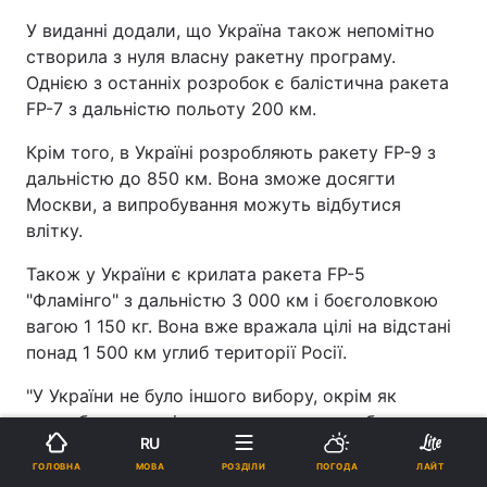
У виданні додали, що Україна також непомітно
створила з нуля власну ракетну програму.
Однією з останніх розробок є балістична ракета
FP-7 з дальністю польоту 200 км.
Крім того, в Україні розробляють ракету FP-9 з
дальністю до 850 км. Вона зможе досягти
Москви, а випробування можуть відбутися
влітку.
Також у України є крилата ракета FP-5
"Фламінго" з дальністю 3 000 км і боєголовкою
вагою 1 150 кг. Вона вже вражала цілі на відстані
понад 1 500 км углиб території Росії.
"У України не було іншого вибору, окрім як
розробити власні альтернативи, як ми бачили на
RU
прикладі ударів по глибині території Росії з
МОВА
ГОЛОВНА
РОЗДІЛИ
ПОГОДА
ЛАЙТ
використанням технологій, розроблених в