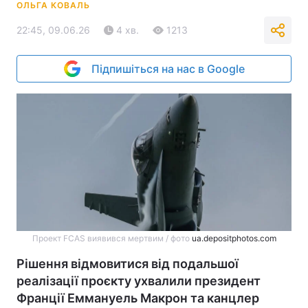
ОЛЬГА КОВАЛЬ
22:45, 09.06.26
4 хв.
1213
Підпишіться на нас в Google
Проект FCAS виявився мертвим / фото
ua.depositphotos.com
Рішення відмовитися від подальшої
реалізації проєкту ухвалили президент
Франції Еммануель Макрон та канцлер