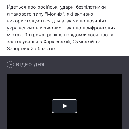
Йдеться про російські ударні безпілотники
Лонгріди
літакового типу "Молнія", які активно
використовуються для атак як по позиціях
Відео з Youtube
Статті
українських військових, так і по прифронтових
містах. Зокрема, раніше повідомлялося про їх
Інтерв'ю
Думки
застосування в Харківській, Сумській та
Запорізькій областях.
Архів
Вакансії
ВІДЕО ДНЯ
Контакти
Послуги
Play
Video