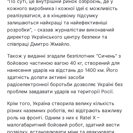
"По суті, це внутрішній ринок озброєнь, де у
кожного виробника і кожної ідеї є можливість
реалізуватися, а в кінцевому підсумку
залишаються найкращі та найефективніші
розробки", - сказав журналістам виконавчий
директор Українського центру безпеки та
співпраці Дмитро Жмайло.
Також у виданні згадали безпілотник "Сичень" з
бойовою частиною вагою 40 кг, створений для
нанесення ударів на відстань до 1400 км. Його
здатність долати активні засоби
радіоелектронної боротьби дозволяє Україні без
проблем завдавати ударів на території Росії.
Крім того, Україна створила велику кількість
різних наземних роботів, які відіграють важливу
роль на фронті. Одним з них є Ratel X –
малогабаритний бойовий робот, здатний вести
розвідку, встановлювати міни та евакуювати