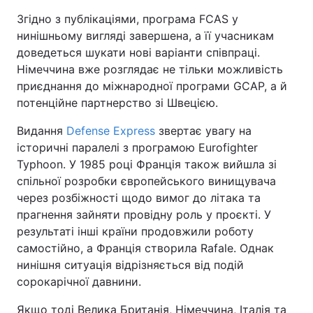
Згідно з публікаціями, програма FCAS у
нинішньому вигляді завершена, а її учасникам
доведеться шукати нові варіанти співпраці.
Німеччина вже розглядає не тільки можливість
приєднання до міжнародної програми GCAP, а й
потенційне партнерство зі Швецією.
Видання
Defense Express
звертає увагу на
історичні паралелі з програмою Eurofighter
Typhoon. У 1985 році Франція також вийшла зі
спільної розробки європейського винищувача
через розбіжності щодо вимог до літака та
прагнення зайняти провідну роль у проєкті. У
результаті інші країни продовжили роботу
самостійно, а Франція створила Rafale. Однак
нинішня ситуація відрізняється від подій
сорокарічної давнини.
Якщо тоді Велика Британія, Німеччина, Італія та