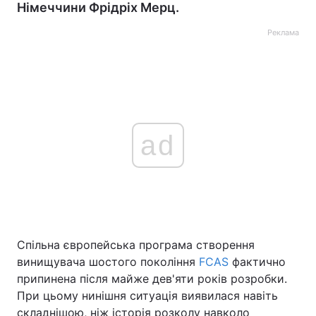
Німеччини Фрідріх Мерц.
Реклама
ad
Спільна європейська програма створення
винищувача шостого покоління
FCAS
фактично
припинена після майже дев'яти років розробки.
При цьому нинішня ситуація виявилася навіть
складнішою, ніж історія розколу навколо