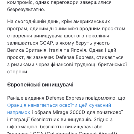
компроміс, однак переговори завершилися
безрезультатно.
На сьогоднішній день, крім американських
програм, єдиним діючим міжнародним проєктом
створення винищувача шостого покоління
залишається GCAP, в якому беруть участь
Велика Британія, Італія та Японія. Однак і цей
проєкт, як зазначає Defense Express, стикається
з ризиками через фінансові труднощі британської
сторони.
Європейські винищувачі
Раніше видання Defense Express повідомляло, що
Франція намагається освоїти цей сучасний
напрямок
і обрала Mirage 2000D для початкової
інтеграції безпілотних винищувачів. Згідно з
інформацією, безпілотні винищувачі або
"керовані" CCA (Collaborative Combat Aircraft) –