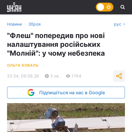
›
Новини
Зброя
рус
"Флеш" попередив про нові
налаштування російських
"Молній": у чому небезпека
ОЛЬГА КОВАЛЬ
23:34, 09.06.26
3 хв.
1764
Підпишіться на нас в Google