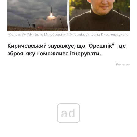
Колаж УНІАН, фото Міноборони РФ, facebook Івана Киричевського
Киричевський зауважує, що "Орєшнік" - це
зброя, яку неможливо ігнорувати.
Реклама
ad