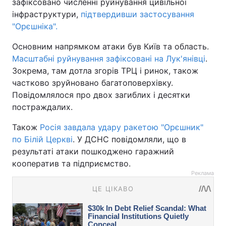
зафіксовано численні руйнування цивільної
інфраструктури,
підтвердивши застосування
"Орєшніка".
Основним напрямком атаки був Київ та область.
Масштабні руйнування зафіксовані на Лук'янівці
.
Зокрема, там дотла згорів ТРЦ і ринок, також
частково зруйновано багатоповерхівку.
Повідомлялося про двох загиблих і десятки
постраждалих.
Також
Росія завдала удару ракетою "Орєшник"
по Білій Церкві
. У ДСНС повідомляли, що в
результаті атаки пошкоджено гаражний
кооператив та підприємство.
Реклама