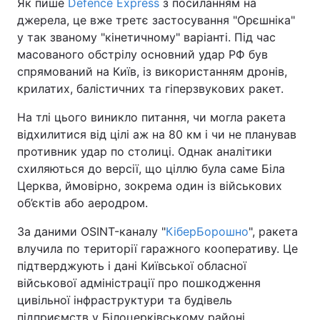
Як пише
Defence Express
з посиланням на
джерела, це вже третє застосування "Орєшніка"
у так званому "кінетичному" варіанті. Під час
масованого обстрілу основний удар РФ був
спрямований на Київ, із використанням дронів,
крилатих, балістичних та гіперзвукових ракет.
На тлі цього виникло питання, чи могла ракета
відхилитися від цілі аж на 80 км і чи не планував
противник удар по столиці. Однак аналітики
схиляються до версії, що ціллю була саме Біла
Церква, ймовірно, зокрема один із військових
об’єктів або аеродром.
За даними OSINT-каналу "
КіберБорошно
", ракета
влучила по території гаражного кооперативу. Це
підтверджують і дані Київської обласної
військової адміністрації про пошкодження
цивільної інфраструктури та будівель
підприємств у Білоцерківському районі.