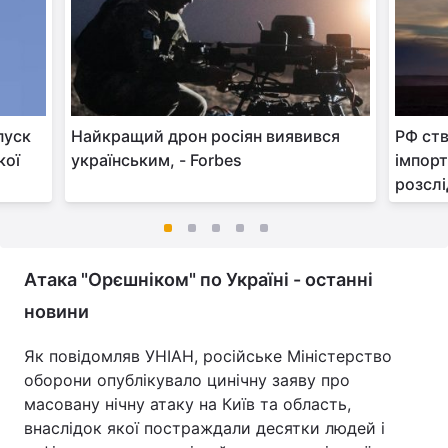
пуск
Найкращий дрон росіян виявився
РФ ств
кої
українським, - Forbes
імпорт
розслі
Атака "Орєшніком" по Україні - останні
новини
Як повідомляв УНІАН, російське Міністерство
оборони опублікувало цинічну заяву про
масовану нічну атаку на Київ та область,
внаслідок якої постраждали десятки людей і