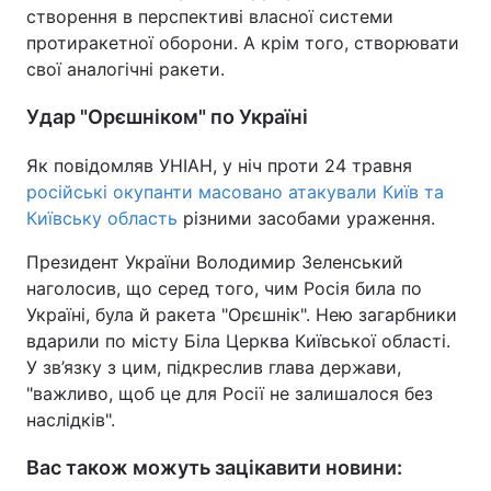
створення в перспективі власної системи
Тема оформлення
протиракетної оборони. А крім того, створювати
свої аналогічні ракети.
Удар "Орєшніком" по Україні
Як повідомляв УНІАН, у ніч проти 24 травня
російські окупанти масовано атакували Київ та
Київську область
різними засобами ураження.
Президент України Володимир Зеленський
наголосив, що серед того, чим Росія била по
Україні, була й ракета "Орєшнік". Нею загарбники
вдарили по місту Біла Церква Київської області.
У зв’язку з цим, підкреслив глава держави,
"важливо, щоб це для Росії не залишалося без
наслідків".
Вас також можуть зацікавити новини: