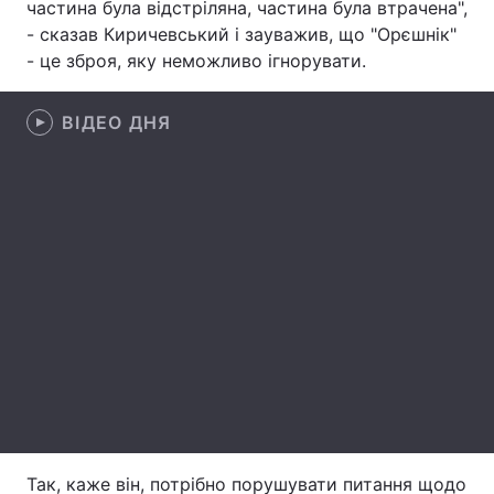
частина була відстріляна, частина була втрачена",
- сказав Киричевський і зауважив, що "Орєшнік"
Лонгріди
- це зброя, яку неможливо ігнорувати.
Відео з Youtube
Статті
ВІДЕО ДНЯ
Інтерв'ю
Думки
Архів
Вакансії
Контакти
Послуги
Так, каже він, потрібно порушувати питання щодо