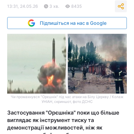
13:31, 24.05.26
3 хв.
8435
Підпишіться на нас в Google
Чи промахнувся "Орєшнік" під час атаки на Білу Церкву / Колаж
УНІАН, скриншот, фото ДСНС
Застосування "Орєшніка" поки що більше
виглядає як інструмент тиску та
демонстрації можливостей, ніж як