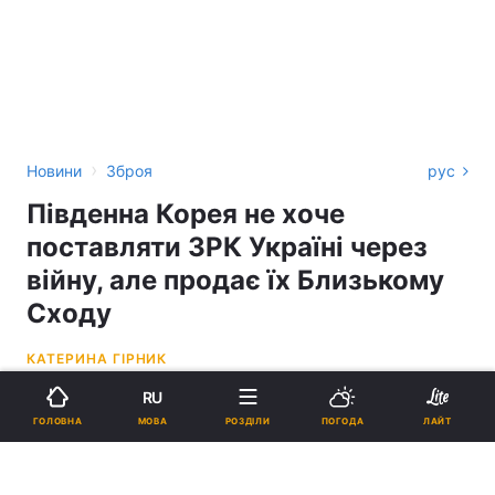
›
Новини
Зброя
рус
Південна Корея не хоче
поставляти ЗРК Україні через
війну, але продає їх Близькому
Сходу
КАТЕРИНА ГІРНИК
RU
11:05, 24.05.26
3 хв.
5897
МОВА
ГОЛОВНА
РОЗДІЛИ
ПОГОДА
ЛАЙТ
Підпишіться на нас в Google