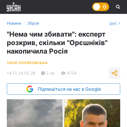
›
Новини
Зброя
рус
"Нема чим збивати": експерт
розкрив, скільки "Орєшніків"
накопичила Росія
ТАНЯ ПОЛЯКОВСЬКА
14:17, 24.05.26
2 хв.
4734
Підпишіться на нас в Google