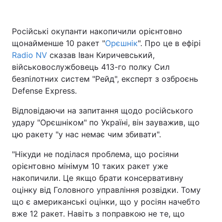
Російські окупанти накопичили орієнтовно
щонайменше 10 ракет "
Головна
Орєшнік
Війна
". Про це в ефірі
Radio NV
сказав Іван Киричевський,
Україна
Політика
військовослужбовець 413-го полку Сил
безпілотних систем "Рейд", експерт з озброєнь
Економіка
Світ
Defense Express.
Спорт
Наука
Відповідаючи на запитання щодо російського
удару "Орєшніком" по Україні, він зауважив, що
Техно і зв'язок
Лайт
цю ракету "у нас немає чим збивати".
Зброя
Інциденти
"Нікуди не поділася проблема, що росіяни
орієнтовно мінімум 10 таких ракет уже
Здоров'я
Туризм
накопичили. Це якщо брати консервативну
оцінку від Головного управління розвідки. Тому
Цікавинки
Погода
що є американські оцінки, що у росіян начебто
вже 12 ракет. Навіть з поправкою не те, що
Екологія
Регіони