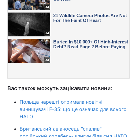
Вас також можуть зацікавити новини:
Польща нарешті отримала новітні
винищувачі F-35: що це означає для всього
НАТО
Британський авіаносець "спалив"
російський корабель-шпигун біля сил НАТО