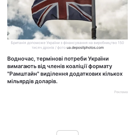
Британія допоможе України з фінансування на виробництво 150
тисяч дронів / фото
ua.depositphotos.com
Водночас, термінові потреби України
вимагають від членів коаліції формату
"Рамштайн" виділення додаткових кількох
мільярдів доларів.
Реклама