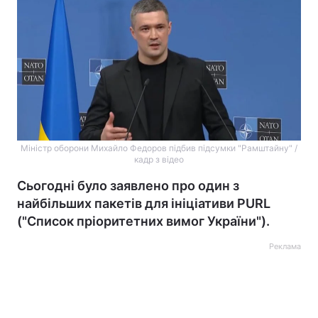
Міністр оборони Михайло Федоров підбив підсумки "Рамштайну" /
кадр з відео
Сьогодні було заявлено про один з
найбільших пакетів для ініціативи PURL
("Список пріоритетних вимог України").
Реклама