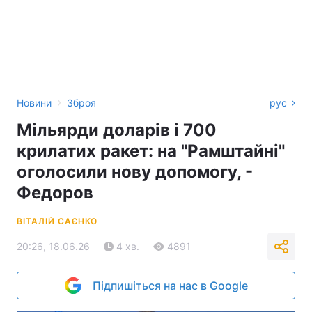
›
Новини
Зброя
рус
Мільярди доларів і 700
крилатих ракет: на "Рамштайні"
оголосили нову допомогу, -
Федоров
ВІТАЛІЙ САЄНКО
20:26, 18.06.26
4 хв.
4891
Підпишіться на нас в Google