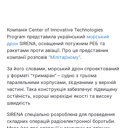
Головна
Війна
Компанія Center of Innovative Technologies
Program представила український
морський
Україна
Політика
дрон
SIRENA, оснащений потужним РЕБ та
Економіка
Світ
ракетами проти авіації. Про це представник
компанії розповів
"Мілітарному"
.
Спорт
Наука
За його словами, морський дрон спроектований
Техно і зв'язок
Лайт
у форматі "тримаран" – судно з трьома
паралельними корпусами, з’єднаними у верхній
Зброя
Інциденти
частині. Така конструкція забезпечує підвищену
остійність, хороші морехідні якості та високу
Здоров'я
Туризм
швидкість
Цікавинки
Погода
SIRENA спеціально розроблена для проведення
складних операцій радіоелектронної боротьби.
Екологія
Регіони