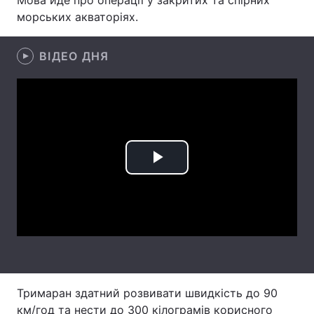
Мова йде про операції у закритих та спірних
морських акваторіях.
Лонгріди
ВІДЕО ДНЯ
Відео з Youtube
Статті
Інтерв'ю
Думки
Архів
Вакансії
Контакти
Play
Послуги
Video
Тримаран здатний розвивати швидкість до 90
км/год та нести до 300 кілограмів корисного