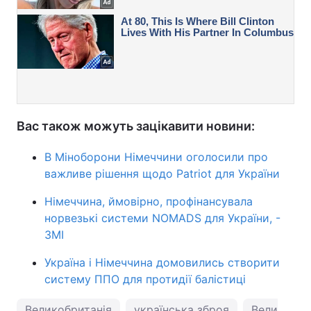
Вас також можуть зацікавити новини:
В Міноборони Німеччини оголосили про
важливе рішення щодо Patriot для України
Німеччина, ймовірно, профінансувала
норвезькі системи NOMADS для України, -
ЗМІ
Україна і Німеччина домовились створити
систему ППО для протидії балістиці
Великобританія
українська зброя
Великобрит