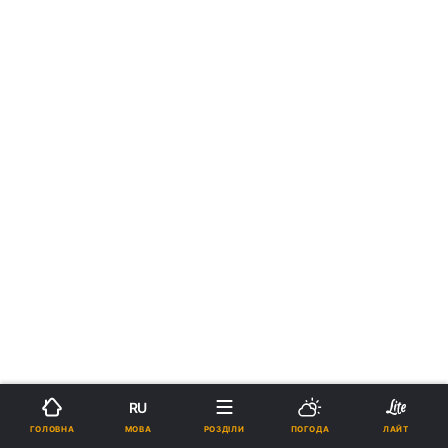
RU
МОВА
ГОЛОВНА
РОЗДІЛИ
ПОГОДА
ЛАЙТ
›
Новини
Зброя
рус