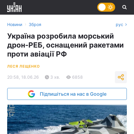
›
Новини
Зброя
рус
Україна розробила морський
дрон-РЕБ, оснащений ракетами
проти авіації РФ
ЛЕСЯ ЛЕЩЕНКО
20:58, 18.06.26
3 хв.
6858
Підпишіться на нас в Google