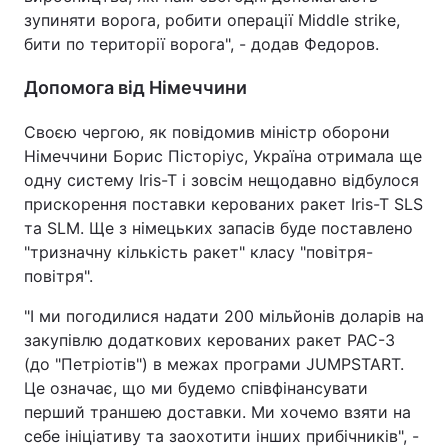
зупиняти ворога, робити операції Middle strike,
бити по території ворога", - додав Федоров.
Допомога від Німеччини
Своєю чергою, як повідомив міністр оборони
Німеччини Борис Пісторіус, Україна отримала ще
одну систему Iris-T і зовсім нещодавно відбулося
прискорення поставки керованих ракет Iris-T SLS
та SLM. Ще з німецьких запасів буде поставлено
"тризначну кількість ракет" класу "повітря-
повітря".
"І ми погодилися надати 200 мільйонів доларів на
закупівлю додаткових керованих ракет PAC-3
(до "Петріотів") в межах програми JUMPSTART.
Це означає, що ми будемо співфінансувати
перший траншею доставки. Ми хочемо взяти на
себе ініціативу та заохотити інших прибічників", -