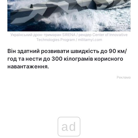
Український дрон-тримаран SIRENA / рендер Center of Innovative
Technologies Program / militarnyi.com
Він здатний розвивати швидкість до 90 км/
год та нести до 300 кілограмів корисного
навантаження.
Реклама
ad