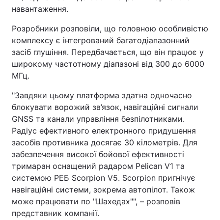
навантаження.
Тема оформлення
Розробники розповіли, що головною особливістю
комплексу є інтегрований багатодіапазонний
засіб глушіння. Передбачається, що він працює у
широкому частотному діапазоні від 300 до 6000
МГц.
"Завдяки цьому платформа здатна одночасно
блокувати ворожий зв’язок, навігаційні сигнали
GNSS та канали управління безпілотниками.
Радіус ефективного електронного придушення
засобів противника досягає 30 кілометрів. Для
забезпечення високої бойової ефективності
тримаран оснащений радаром Pelican V1 та
системою РЕБ Scorpion V5. Scorpion пригнічує
навігаційні системи, зокрема автопілот. Також
може працювати по "Шахедах"", – розповів
представник компанії.