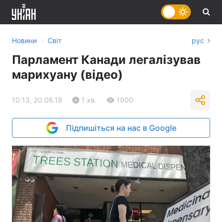
›
Новини
Світ
рус
Парламент Канади легалізував
марихуану (відео)
10:13, 20.06.18
1 хв.
1900
Підпишіться на нас в Google