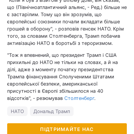
"Коли я був з візитом у Білому домі, він сказав,
що (Північноатлантичний альянс, - Ред.) більше не
є застарілим. Тому що він зрозумів, що
європейські союзники почали вкладати більше
грошей в оборону", - розповів генсек НАТО. Крім
того, за словами Столтенберга, Трамп побачив
активізацію НАТО в боротьбі з тероризмом.
"Тож я впевнений, що президент Трамп і США
прихильні до НАТО не тільки на словах, а й на
ділі, адже з моменту початку президентства
Трампа фінансування Сполученими Штатами
європейської безпеки, американської
присутності в Європі збільшилося на 40
відсотків", - резюмував
Столтенберг
.
НАТО
Дональд Трамп
ПІДТРИМАЙТЕ НАС