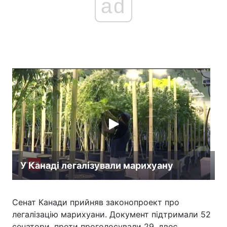
ad
Головна
Війна
Україна
Політика
Економіка
Світ
Спорт
Наука
Техно і зв'язок
Лайт
Зброя
Інциденти
У Канаді легалізували марихуану
Здоров'я
Туризм
Цікавинки
Погода
Сенат Канади прийняв законопроект про
легалізацію марихуани. Документ підтримали 52
Екологія
Регіони
сенатори, проти проголосували 29, двоє