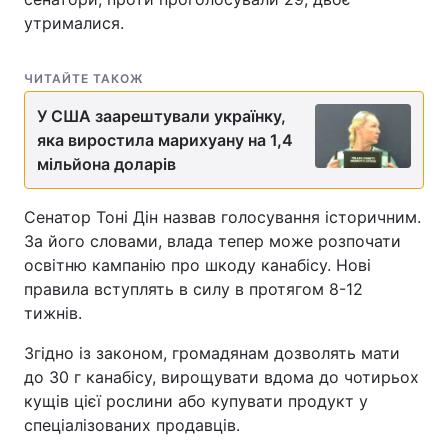
утрималися.
Лонгріди
ЧИТАЙТЕ ТАКОЖ
Відео з Youtube
Статті
У США заарештували українку,
Інтерв'ю
Думки
яка виростила марихуану на 1,4
мільйона доларів
Архів
Вакансії
Сенатор Тоні Дін назвав голосування історичним.
Контакти
За його словами, влада тепер може розпочати
освітню кампанію про шкоду канабісу. Нові
Послуги
правила вступлять в силу в протягом 8-12
тижнів.
Згідно із законом, громадянам дозволять мати
до 30 г канабісу, вирощувати вдома до чотирьох
кущів цієї рослини або купувати продукт у
спеціалізованих продавців.