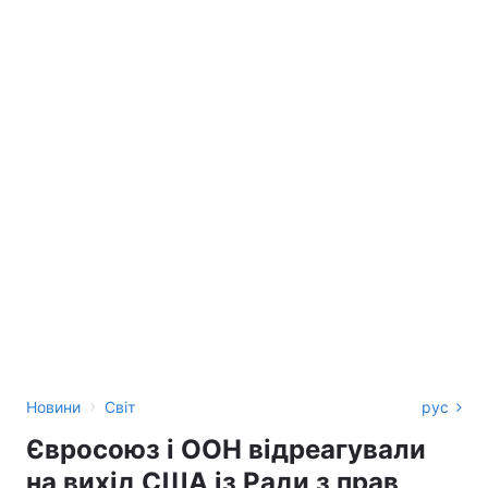
›
Новини
Світ
рус
Євросоюз і ООН відреагували
на вихід США із Ради з прав