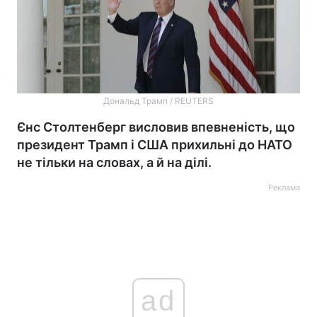
Дональд Трамп / REUTERS
Єнс Столтенберг висловив впевненість, що
президент Трамп і США прихильні до НАТО
не тільки на словах, а й на ділі.
Реклама
ad