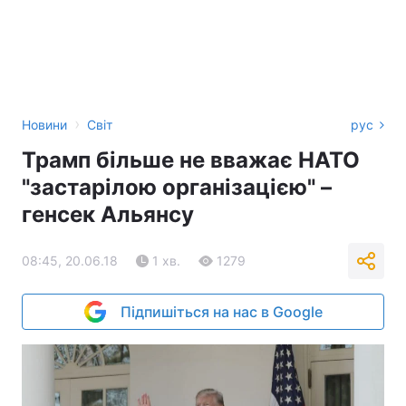
›
Новини
Світ
рус
Трамп більше не вважає НАТО
"застарілою організацією" –
генсек Альянсу
08:45, 20.06.18
1 хв.
1279
Підпишіться на нас в Google