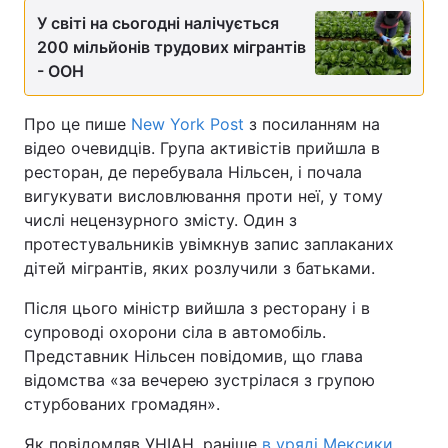
У світі на сьогодні налічується
200 мільйонів трудових мігрантів
- ООН
Про це пише
New York Post
з посиланням на
відео очевидців. Група активістів прийшла в
ресторан, де перебувала Нільсен, і почала
вигукувати висловлювання проти неї, у тому
числі нецензурного змісту. Один з
протестувальників увімкнув запис заплаканих
дітей мігрантів, яких розлучили з батьками.
Після цього міністр вийшла з ресторану і в
супроводі охорони сіла в автомобіль.
Представник Нільсен повідомив, що глава
відомства «за вечерею зустрілася з групою
стурбованих громадян».
Як повідомляв УНІАН, раніше
в уряді Мексики