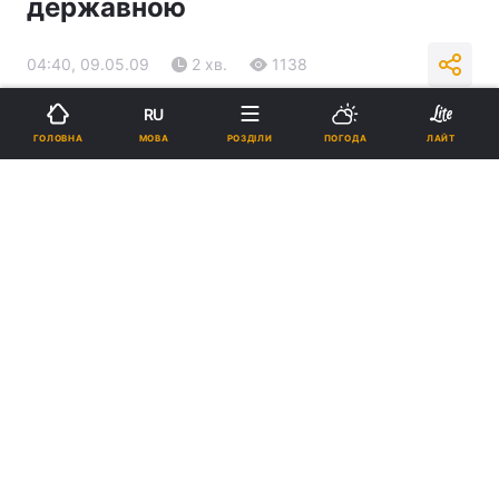
державною
04:40, 09.05.09
2 хв.
1138
RU
Підпишіться на нас в Google
МОВА
ГОЛОВНА
РОЗДІЛИ
ПОГОДА
ЛАЙТ
Реклама
ad