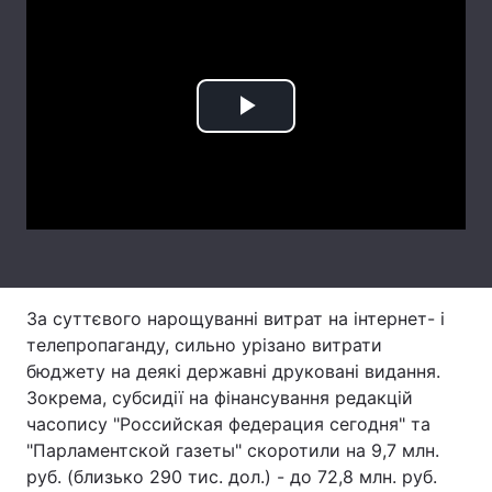
Лонгріди
Відео з Youtube
Статті
Play
Інтерв'ю
Думки
Video
Архів
Вакансії
Контакти
Послуги
За суттєвого нарощуванні витрат на інтернет- і
телепропаганду, сильно урізано витрати
бюджету на деякі державні друковані видання.
Зокрема, субсидії на фінансування редакцій
часопису "Российская федерация сегодня" та
"Парламентской газеты" скоротили на 9,7 млн.
руб. (близько 290 тис. дол.) - до 72,8 млн. руб.