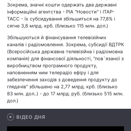
Зокрема, значні кошти одержать два державні
інформаційні агентства - РІА "Новости" і ІТАР-
ТАСС - їх субсидування збільшиться на 77,8% і
Головна
Війна
сягне 3,8 млрд. крб. (близько 115 млн. дол.)
Збільшуються й фінансування телевізійних
Україна
Політика
каналів і радіомовлення. Зокрема, субсидії ВДТРК
Економіка
Світ
(Всеросійська державна телевізійна і радіомовна
компанія) для фінансової діяльності, "пов`язаної з
Спорт
Наука
виробництвом програмного продукту,
наповненням ним телерадіо ефіру і для
Техно і зв'язок
Лайт
забезпечення заходів з доведення продукту до
глядачів" збільшено на 2,77 млрд. крб. (близько
Зброя
Інциденти
83 млн. дол..) - до 17 млрд. руб. (близько 515 млн.
дол.)
Здоров'я
Туризм
Цікавинки
Погода
ВІДЕО ДНЯ
Екологія
Регіони