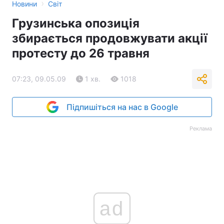
›
Новини
Світ
Грузинська опозиція
збирається продовжувати акції
протесту до 26 травня
07:23, 09.05.09
1 хв.
1018
Підпишіться на нас в Google
Реклама
ad