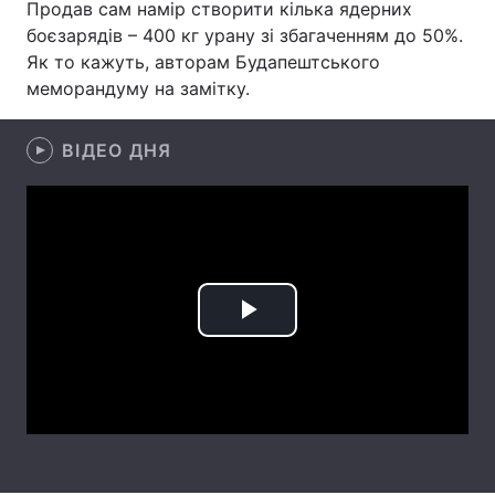
Продав сам намір створити кілька ядерних
боєзарядів – 400 кг урану зі збагаченням до 50%.
Як то кажуть, авторам Будапештського
меморандуму на замітку.
Головна
Війна
Україна
Політика
ВІДЕО ДНЯ
Економіка
Світ
Спорт
Наука
Техно і зв'язок
Лайт
Play
Зброя
Інциденти
Video
Здоров'я
Туризм
Цікавинки
Погода
Екологія
Регіони