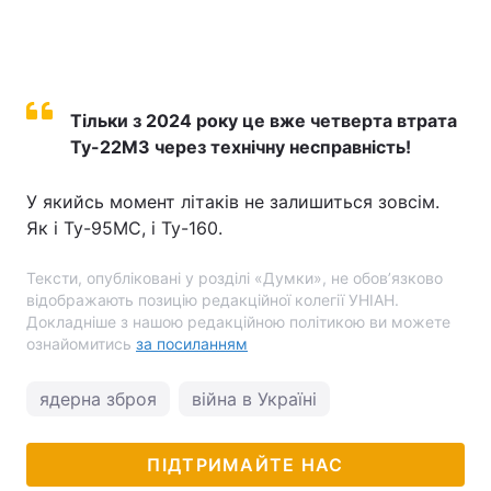
Тільки з 2024 року це вже четверта втрата
Ту-22М3 через технічну несправність!
У якийсь момент літаків не залишиться зовсім.
Як і Ту-95МС, і Ту-160.
Тексти, опубліковані у розділі «Думки», не обов’язково
відображають позицію редакційної колегії УНІАН.
Докладніше з нашою редакційною політикою ви можете
ознайомитись
за посиланням
ядерна зброя
війна в Україні
ПІДТРИМАЙТЕ НАС