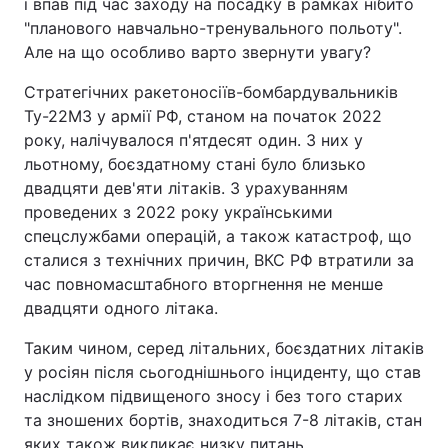
і впав під час заходу на посадку в рамках нібито
"планового навчально-тренувального польоту".
Але на що особливо варто звернути увагу?
Стратегічних ракетоносіїв-бомбардувальників
Ту-22М3 у армії РФ, станом на початок 2022
року, налічувалося п'ятдесят один. З них у
льотному, боєздатному стані було близько
двадцяти дев'яти літаків. З урахуванням
проведених з 2022 року українськими
спецслужбами операцій, а також катастроф, що
сталися з технічних причин, ВКС РФ втратили за
час повномасштабного вторгнення не менше
двадцяти одного літака.
Таким чином, серед літальних, боєздатних літаків
у росіян після сьогоднішнього інциденту, що став
наслідком підвищеного зносу і без того старих
та зношених бортів, знаходиться 7-8 літаків, стан
яких також викликає низку питань.