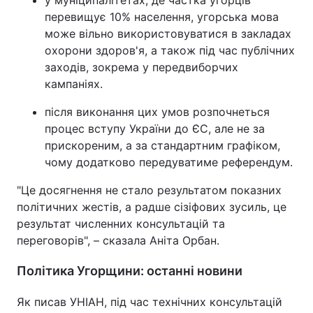
у муніципалітетах, де частка угорців
перевищує 10% населення, угорська мова
може вільно використовуватися в закладах
охорони здоров'я, а також під час публічних
заходів, зокрема у передвиборчих
кампаніях.
після виконання цих умов розпочнеться
процес вступу України до ЄС, але не за
прискореним, а за стандартним графіком,
чому додатково передуватиме референдум.
"Це досягнення не стало результатом показних
політичних жестів, а радше сізіфових зусиль, це
результат численних консультацій та
переговорів", – сказала Аніта Орбан.
Політика Угорщини: останні новини
Як писав УНІАН, під час технічних консультацій