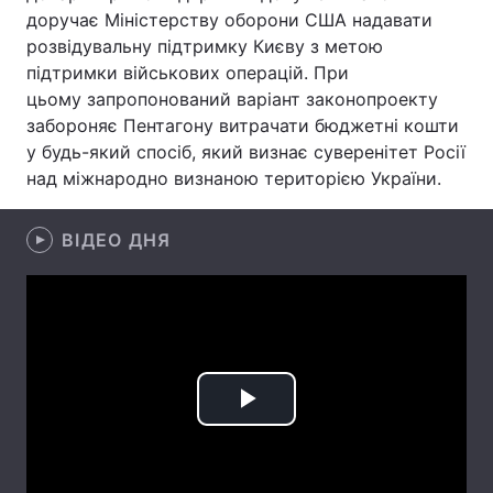
доручає Міністерству оборони США надавати
Лонгріди
розвідувальну підтримку Києву з метою
підтримки військових операцій. При
цьому запропонований варіант законопроекту
Відео з Youtube
Статті
забороняє Пентагону витрачати бюджетні кошти
у будь-який спосіб, який визнає суверенітет Росії
Інтерв'ю
Думки
над міжнародно визнаною територією України.
Архів
Вакансії
ВІДЕО ДНЯ
Контакти
Послуги
Play
Video