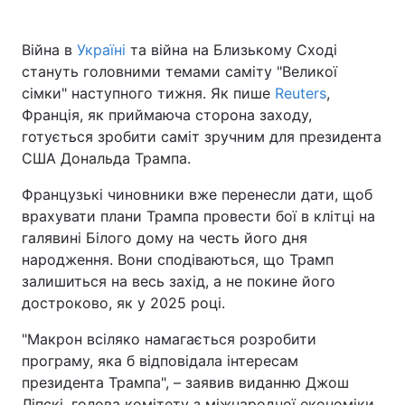
Війна в
Україні
та війна на Близькому Сході
стануть головними темами саміту "Великої
сімки" наступного тижня. Як пише
Reuters
,
Франція, як приймаюча сторона заходу,
готується зробити саміт зручним для президента
США Дональда Трампа.
Французькі чиновники вже перенесли дати, щоб
врахувати плани Трампа провести бої в клітці на
галявині Білого дому на честь його дня
народження. Вони сподіваються, що Трамп
залишиться на весь захід, а не покине його
достроково, як у 2025 році.
"Макрон всіляко намагається розробити
програму, яка б відповідала інтересам
президента Трампа", – заявив виданню Джош
Ліпскі, голова комітету з міжнародної економіки