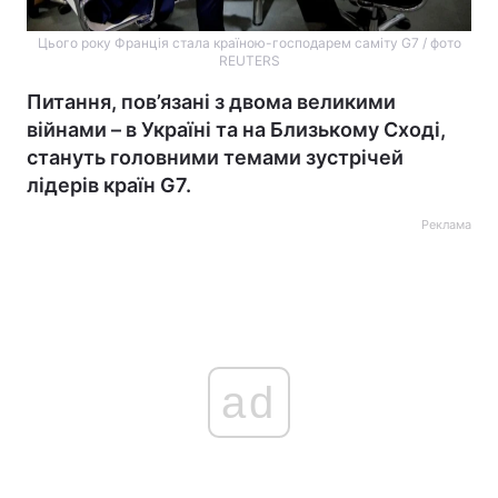
Цього року Франція стала країною-господарем саміту G7 / фото
REUTERS
Питання, пов’язані з двома великими
війнами – в Україні та на Близькому Сході,
стануть головними темами зустрічей
лідерів країн G7.
Реклама
ad