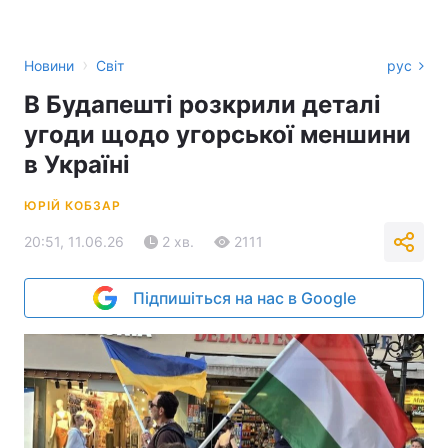
›
Новини
Світ
рус
В Будапешті розкрили деталі
угоди щодо угорської меншини
в Україні
ЮРІЙ КОБЗАР
20:51, 11.06.26
2 хв.
2111
Підпишіться на нас в Google