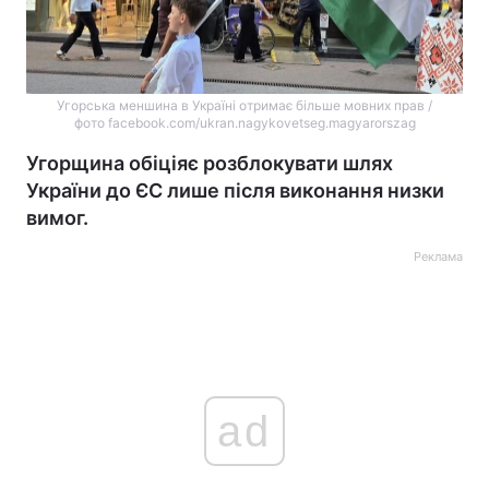
Угорська меншина в Україні отримає більше мовних прав /
фото facebook.com/ukran.nagykovetseg.magyarorszag
Угорщина обіціяє розблокувати шлях
України до ЄС лише після виконання низки
вимог.
Реклама
ad