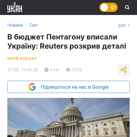
›
Новини
Світ
рус
В бюджет Пентагону вписали
Україну: Reuters розкрив деталі
ЮРІЙ КОБЗАР
21:58, 11.06.26
2 хв.
2255
Підпишіться на нас в Google