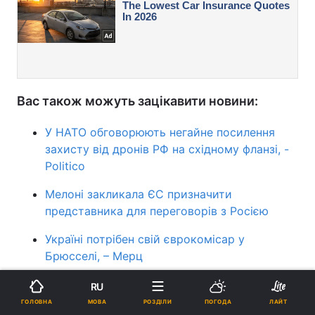
Вас також можуть зацікавити новини:
У НАТО обговорюють негайне посилення
захисту від дронів РФ на східному фланзі, -
Politico
Мелоні закликала ЄС призначити
представника для переговорів з Росією
Україні потрібен свій єврокомісар у
Брюсселі, – Мерц
Дональд Трамп
RU
МОВА
ГОЛОВНА
РОЗДІЛИ
ПОГОДА
ЛАЙТ