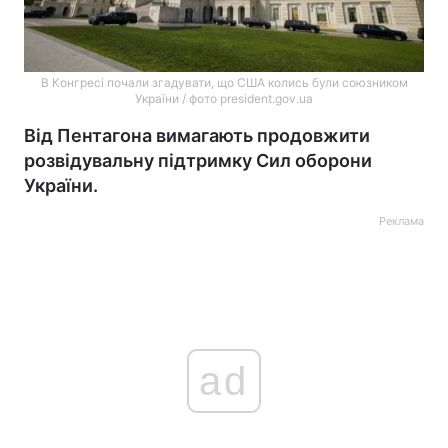
В Конгресі почали згадувати, що США колись були союзником
України / фото president.gov.ua
Від Пентагона вимагають продовжити
розвідувальну підтримку Сил оборони
України.
Реклама
ad