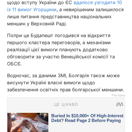
щодо вступу України до ЄС
вдалося узгодити 10
із 11 вимог Угорщини
, а невирішеним залишилося
лише питання представництва національних
меншин у Верховній Раді.
Попри це Будапешт погодився на відкриття
першого кластера переговорів, а механізми
реалізації цієї вимоги планують додатково
обговорити за участю Венеційської комісії та
ОБСЄ.
Водночас, за даними ЗМІ, Болгарія також може
висунути Україні власні вимоги щодо
забезпечення освітніх прав болгарської меншини.
Реклама