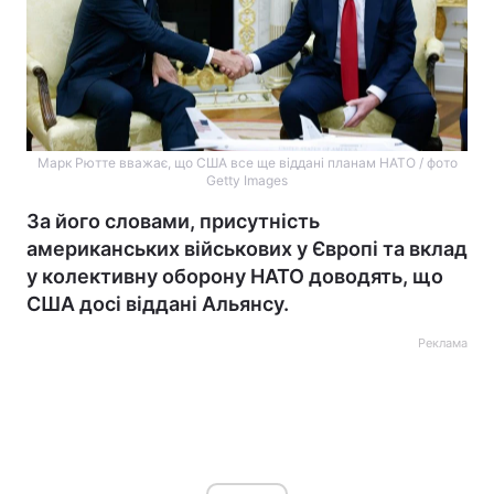
Марк Рютте вважає, що США все ще віддані планам НАТО / фото
Getty Images
За його словами, присутність
американських військових у Європі та вклад
у колективну оборону НАТО доводять, що
США досі віддані Альянсу.
Реклама