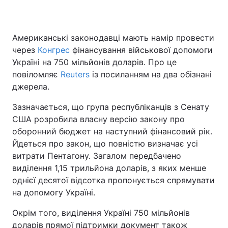
Американські законодавці мають намір провести
Головна
Війна
через
Конгрес
фінансування військової допомоги
Україні на 750 мільйонів доларів. Про це
Україна
Політика
повіломляє
Reuters
із посиланням на два обізнані
джерела.
Економіка
Світ
Зазначається, що група республіканців з Сенату
Спорт
Наука
США розробила власну версію закону про
оборонний бюджет на наступний фінансовий рік.
Техно і зв'язок
Лайт
Йдеться про закон, що повністю визначає усі
витрати Пентагону. Загалом передбачено
Зброя
Інциденти
виділення 1,15 трильйона доларів, з яких менше
Здоров'я
Туризм
однієї десятої відсотка пропонується спрямувати
на допомогу Україні.
Цікавинки
Погода
Окрім того, виділення Україні 750 мільйонів
Екологія
Регіони
доларів прямої підтримки документ також