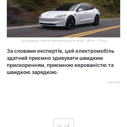
Цю модель також рекомендують водії / фото – Tesla
За словами експертів, цей електромобіль
здатний приємно здивувати швидким
прискоренням, приємною керованістю та
швидкою зарядкою.
Реклама