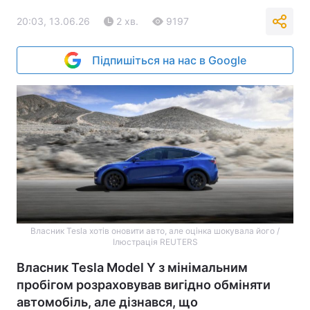
20:03, 13.06.26
2 хв.
9197
Підпишіться на нас в Google
Власник Tesla хотів оновити авто, але оцінка шокувала його /
Ілюстрація REUTERS
Власник Tesla Model Y з мінімальним
пробігом розраховував вигідно обміняти
автомобіль, але дізнався, що