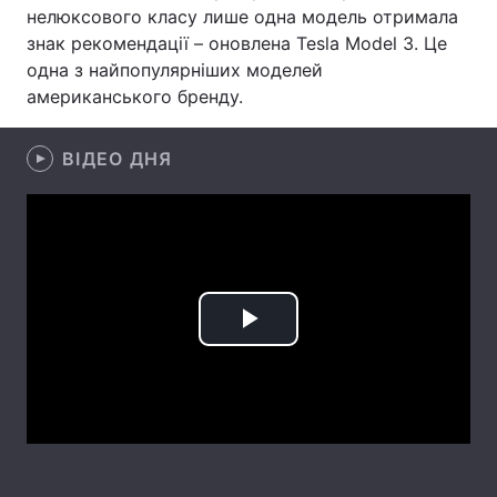
нелюксового класу лише одна модель отримала
Лонгріди
знак рекомендації – оновлена Tesla Model 3. Це
одна з найпопулярніших моделей
американського бренду.
Відео з Youtube
Статті
Інтерв'ю
Думки
ВІДЕО ДНЯ
Архів
Вакансії
Контакти
Послуги
Play
Video