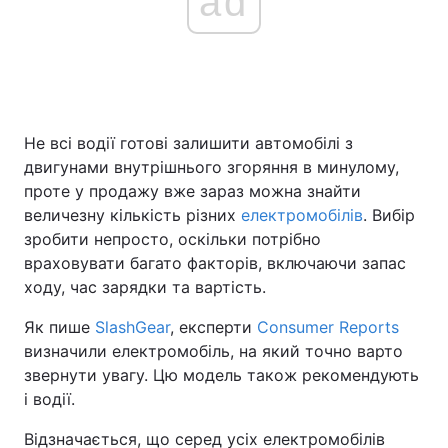
ad
Головна
Війна
Україна
Політика
Не всі водії готові залишити автомобілі з
двигунами внутрішнього згоряння в минулому,
Економіка
Світ
проте у продажу вже зараз можна знайти
величезну кількість різних
електромобілів
. Вибір
Спорт
Наука
зробити непросто, оскільки потрібно
враховувати багато факторів, включаючи запас
Техно і зв'язок
Лайт
ходу, час зарядки та вартість.
Зброя
Інциденти
Як пише
SlashGear
, експерти
Consumer Reports
визначили електромобіль, на який точно варто
Здоров'я
Туризм
звернути увагу. Цю модель також рекомендують
Цікавинки
Погода
і водії.
Відзначається, що серед усіх електромобілів
Екологія
Регіони