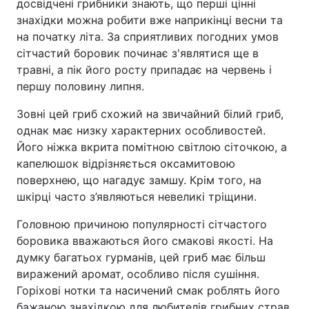
досвідчені грибники знають, що перші цінні
знахідки можна робити вже наприкінці весни та
на початку літа. За сприятливих погодних умов
сітчастий боровик починає з'являтися ще в
травні, а пік його росту припадає на червень і
першу половину липня.
Зовні цей гриб схожий на звичайний білий гриб,
однак має низку характерних особливостей.
Його ніжка вкрита помітною світлою сіточкою, а
капелюшок відрізняється оксамитовою
поверхнею, що нагадує замшу. Крім того, на
шкірці часто з’являються невеликі тріщини.
Головною причиною популярності сітчастого
боровика вважаються його смакові якості. На
думку багатьох гурманів, цей гриб має більш
виражений аромат, особливо після сушіння.
Горіхові нотки та насичений смак роблять його
бажаною знахідкою для любителів грибних страв.