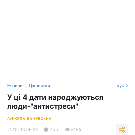
›
Новини
Цікавинки
рус
У ці 4 дати народжуються
люди-"антистреси"
АНЖЕЛА БАЧЕВСЬКА
21:19, 13.06.26
2 хв.
8155