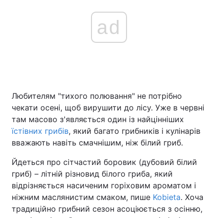
ad
Любителям "тихого полювання" не потрібно
чекати осені, щоб вирушити до лісу. Уже в червні
там масово з'являється один із найцінніших
їстівних грибів
, який багато грибників і кулінарів
вважають навіть смачнішим, ніж білий гриб.
Йдеться про сітчастий боровик (дубовий білий
гриб) – літній різновид білого гриба, який
відрізняється насиченим горіховим ароматом і
ніжним маслянистим смаком, пише
Kobieta
. Хоча
традиційно грибний сезон асоціюється з осінню,