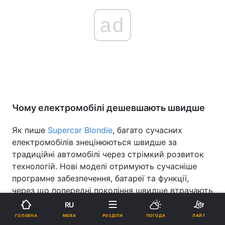
ad
Чому електромобілі дешевшають швидше
Як пише
Supercar Blondie
, багато сучасних
електромобілів знецінюються швидше за
традиційні автомобілі через стрімкий розвиток
технологій. Нові моделі отримують сучасніше
програмне забезпечення, батареї та функції,
через що попередні покоління швидше втрачають
ринкову привабливість.
RU
МОВА
ГОЛОВНА
РОЗДІЛИ
ПОГОДА
ЛАЙТ
Подібна ситуація вже спостерігалася з іншими