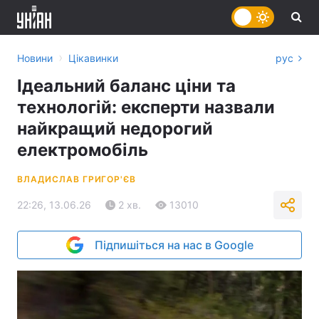
›
Новини
Цікавинки
рус
Ідеальний баланс ціни та
технологій: експерти назвали
найкращий недорогий
електромобіль
ВЛАДИСЛАВ ГРИГОР'ЄВ
22:26, 13.06.26
2 хв.
13010
Підпишіться на нас в Google