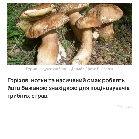
Гурмани дуже люблять ці гриби / фото Вікіпедія
Горіхові нотки та насичений смак роблять
його бажаною знахідкою для поціновувачів
грибних страв.
Реклама