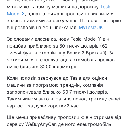
можливість обміну машини на дорожчу
Tesla
Model X
, однак отримані пропозиції виявилися
значно нижчими за очікування. Про свою історію
він розповів на YouTube-каналі
MyTeslaUK
.
За словами власника, нову Tesla Model Y він
придбав приблизно за 80 тисяч доларів (62
тисячі фунтів стерлінгів у Великій Британії). За
чотири місяці експлуатації автомобіль проїхав
лише близько 3200 кілометрів.
Коли чоловік звернувся до Tesla для оцінки
машини за програмою трейд-ін, компанія
запропонувала близько 50,7 тисячі доларів.
Таким чином авто втратило понад третину своєї
вартості за дуже короткий час.
Ще менш привабливу пропозицію він отримав від
сервісу WeBuyAnyCar, де його електромобіль