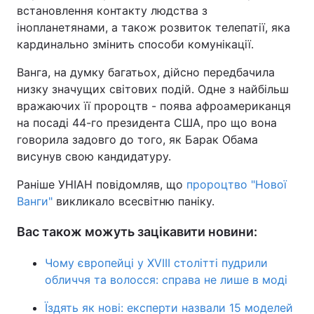
встановлення контакту людства з
інопланетянами, а також розвиток телепатії, яка
кардинально змінить способи комунікації.
Ванга, на думку багатьох, дійсно передбачила
низку значущих світових подій. Одне з найбільш
вражаючих її пророцтв - поява афроамериканця
на посаді 44-го президента США, про що вона
говорила задовго до того, як Барак Обама
висунув свою кандидатуру.
Раніше УНІАН повідомляв, що
пророцтво "Нової
Ванги"
викликало всесвітню паніку.
Вас також можуть зацікавити новини:
Чому європейці у XVIII столітті пудрили
обличчя та волосся: справа не лише в моді
Їздять як нові: експерти назвали 15 моделей