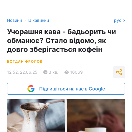
›
Новини
Цікавинки
рус
Учорашня кава - бадьорить чи
обманює? Стало відомо, як
довго зберігається кофеїн
БОГДАН ФРОЛОВ
12:52, 22.06.25
3 хв.
16069
Підпишіться на нас в Google