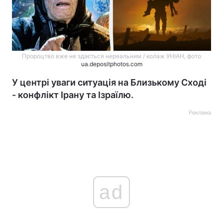
Пророцтво вже не здається нереальним / колаж УНІАН, фото
ua.depositphotos.com
У центрі уваги ситуація на Близькому Сході
- конфлікт Ірану та Ізраїлю.
Реклама
ad