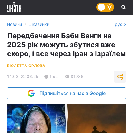
›
Новини
Цікавинки
рус
Передбачення Баби Ванги на
2025 рік можуть збутися вже
скоро, і все через Іран з Ізраїлем
ВІОЛЕТТА ОРЛОВА
14:03, 22.06.25
1 хв.
81986
Підпишіться на нас в Google