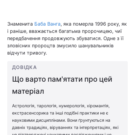
Знаменита
Баба Ванга
, яка померла 1996 року, як
Головна
Війна
і раніше, вважається багатьма пророчицею, чиї
передбачення продовжують збуватися. Одне з її
Україна
Політика
зловісних пророцтв змусило шанувальників
відчути тривогу.
Економіка
Світ
Спорт
Наука
ДОВІДКА
Що варто пам'ятати про цей
Техно і зв'язок
Лайт
матеріал
Зброя
Інциденти
Здоров'я
Туризм
Астрологія, тарологія, нумерологія, хіромантія,
екстрасенсорика та інші подібні практики не є
Цікавинки
Погода
науковими дисциплінами. Вони ґрунтуються на
давніх традиціях, віруваннях та інтерпретаціях, які
Екологія
Регіони
не підтверджені науковими дослідженнями і не