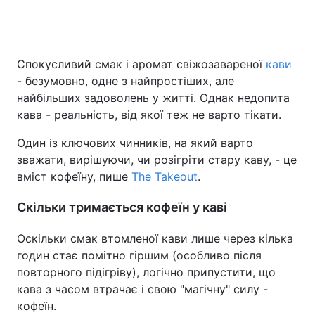
Спокусливий смак і аромат свіжозавареної
кави
- безумовно, одне з найпростіших, але
найбільших задоволень у житті. Однак недопита
кава - реальність, від якої теж не варто тікати.
Один із ключових чинників, на який варто
зважати, вирішуючи, чи розігріти стару каву, - це
вміст кофеїну, пише
The Takeout
.
Скільки тримається кофеїн у каві
Оскільки смак втомленої кави лише через кілька
годин стає помітно гіршим (особливо після
повторного підігріву), логічно припустити, що
кава з часом втрачає і свою "магічну" силу -
кофеїн.