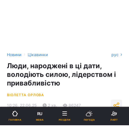
›
Новини
Цікавинки
рус
Люди, народжені в ці дати,
володіють силою, лідерством і
привабливістю
ВІОЛЕТТА ОРЛОВА
10:26, 22.06.25
2 хв.
86247
RU
МОВА
ГОЛОВНА
РОЗДІЛИ
ПОГОДА
ЛАЙТ
Підпишіться на нас в Google