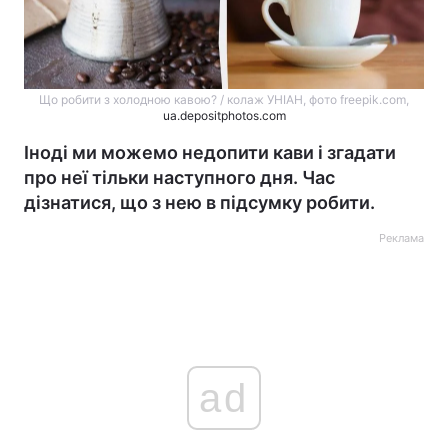
Що робити з холодною кавою? / колаж УНІАН, фото freepik.com,
ua.depositphotos.com
Іноді ми можемо недопити кави і згадати
про неї тільки наступного дня. Час
дізнатися, що з нею в підсумку робити.
Реклама
ad