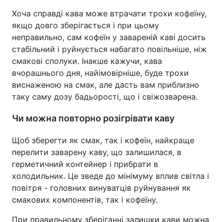
Хоча справді кава може втрачати трохи кофеїну,
якщо довго зберігається і при цьому
неправильно, сам кофеїн у завареній каві досить
стабільний і руйнується набагато повільніше, ніж
смакові сполуки. Інакше кажучи, кава
вчорашнього дня, найімовірніше, буде трохи
виснаженою на смак, але дасть вам приблизно
таку саму дозу бадьорості, що і свіжозварена.
Чи можна повторно розігрівати каву
Щоб зберегти як смак, так і кофеїн, найкраще
перелити заварену каву, що залишилася, в
герметичний контейнер і прибрати в
холодильник. Це зведе до мінімуму вплив світла і
повітря - головних винуватців руйнування як
смакових компонентів, так і кофеїну.
При правильному зберіганні залишки кави можна