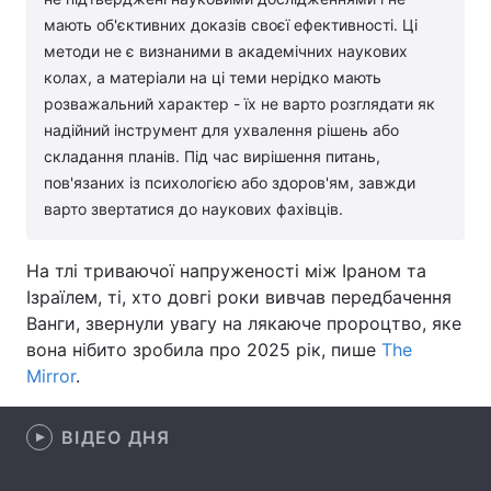
мають об'єктивних доказів своєї ефективності. Ці
Лонгріди
методи не є визнаними в академічних наукових
колах, а матеріали на ці теми нерідко мають
Відео з Youtube
Статті
розважальний характер - їх не варто розглядати як
надійний інструмент для ухвалення рішень або
Інтерв'ю
Думки
складання планів. Під час вирішення питань,
пов'язаних із психологією або здоров'ям, завжди
Архів
Вакансії
варто звертатися до наукових фахівців.
Контакти
На тлі триваючої напруженості між Іраном та
Ізраїлем, ті, хто довгі роки вивчав передбачення
Послуги
Ванги, звернули увагу на лякаюче пророцтво, яке
вона нібито зробила про 2025 рік, пише
The
Mirror
.
ВІДЕО ДНЯ