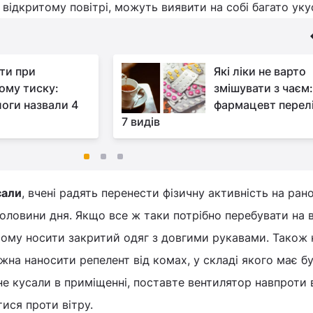
відкритому повітрі, можуть виявити на собі багато укус
ти при
Які ліки не варто
ому тиску:
змішувати з чаєм
логи назвали 4
фармацевт перел
7 видів
сали
, вчені радять перенести фізичну активність на ран
половини дня. Якщо все ж таки потрібно перебувати на 
ьому носити закритий одяг з довгими рукавами. Також 
ожна наносити репелент від комах, у складі якого має б
не кусали в приміщенні, поставте вентилятор навпроти в
ися проти вітру.