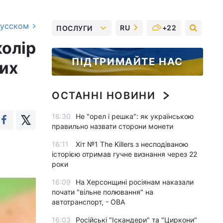
русском
RU
+22
ПОСЛУГИ
колір
ПІДТРИМАЙТЕ НАС
ших
ОСТАННІ НОВИНИ
16:30
Не "орел і решка": як українською
правильно назвати сторони монети
16:11
Хіт №1 The Killers з несподіваною
історією отримав гучне визнання через 22
роки
16:09
На Херсонщині росіянам наказали
почати "вільне полювання" на
автотранспорт, - ОВА
16:03
Російські "Іскандери" та "Циркони"