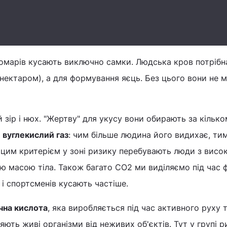
омарів кусають виключно самки. Людська кров потрібна
 нектаром), а для формування яєць. Без цього вони не 
зір і нюх. "Жертву" для укусу вони обирають за кілько
–
вуглекислий газ
: чим більше людина його видихає, ти
 цим критерієм у зоні ризику перебувають люди з висо
 масою тіла. Також багато CO2 ми виділяємо під час 
 і спортсменів кусають частіше.
чна кислота
, яка виробляється під час активного руху т
яють живі організми від неживих об'єктів. Тут у групі р