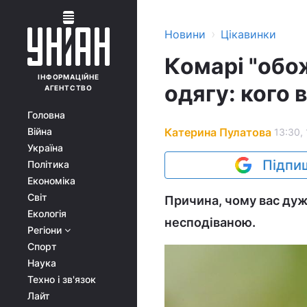
›
Новини
Цікавинки
Комарі "обож
ІНФОРМАЦІЙНЕ
одягу: кого 
АГЕНТСТВО
Головна
Катерина Пулатова
Війна
13:30,
Україна
Підпиш
Політика
Економіка
Світ
Причина, чому вас дуж
Екологія
несподіваною.
Регіони
Спорт
Наука
Техно і зв'язок
Лайт