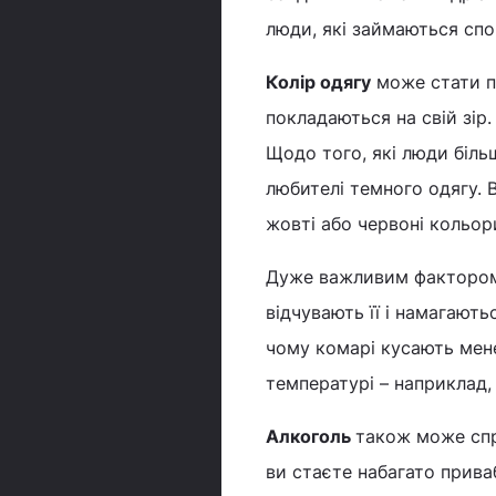
люди, які займаються спо
Колір одягу
може стати п
покладаються на свій зір.
Щодо того, які люди біль
любителі темного одягу. В
жовті або червоні кольор
Дуже важливим фактором
відчувають її і намагают
чому комарі кусають мене
температурі – наприклад, 
Алкоголь
також може спр
ви стаєте набагато прива