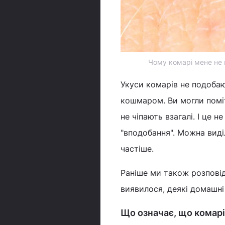
Чому комарі мене не к
Укуси комарів не подобаю
кошмаром. Ви могли поміт
не чіпають взагалі. І це 
"вподобання". Можна виді
частіше.
Раніше ми також розпові
виявилося, деякі домашні
Що означає, що комарі