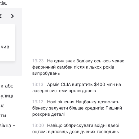
ів.
Мухи ненавидять їхній
:
запах: експерти
ічив
назвали 10 рослин,
які варто вирощувати у саду
н
13:23
На один знак Зодіаку ось-ось чекає
феєричний камбек після кількох років
випробувань
13:13
Армія США витратить $400 млн на
ок або
лазерні системи проти дронів
вулиці
13:12
Нові рішення Нацбанку дозволять
на
бізнесу залучати більше кредитів: Пишний
розкрив деталі
ути
ікна –
13:00
Навіщо обприскувати вхідні двері
оцтом: відповідь досвідчених господинь