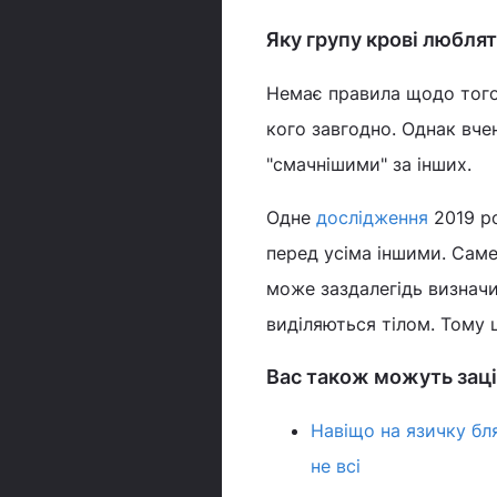
Яку групу крові люблят
Немає правила щодо того,
кого завгодно. Однак вче
"смачнішими" за інших.
Одне
дослідження
2019 ро
перед усіма іншими. Саме
може заздалегідь визнач
виділяються тілом. Тому 
Вас також можуть заці
Навіщо на язичку бля
не всі