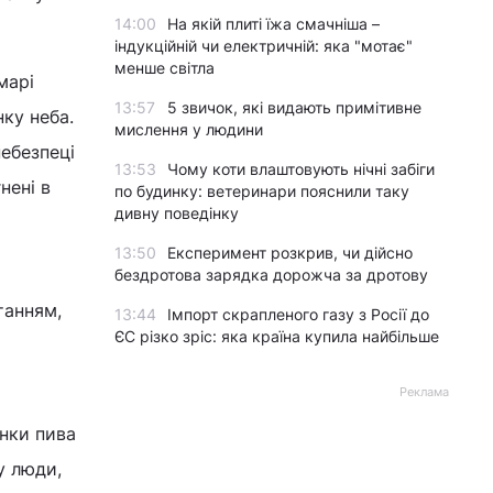
14:00
На якій плиті їжа смачніша –
індукційній чи електричній: яка "мотає"
менше світла
марі
13:57
5 звичок, які видають примітивне
нку неба.
мислення у людини
небезпеці
13:53
Чому коти влаштовують нічні забіги
нені в
по будинку: ветеринари пояснили таку
дивну поведінку
13:50
Експеримент розкрив, чи дійсно
бездротова зарядка дорожча за дротову
танням,
13:44
Імпорт скрапленого газу з Росії до
ЄС різко зріс: яка країна купила найбільше
Реклама
анки пива
у люди,