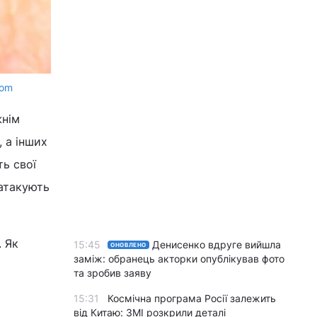
com
жнім
 а інших
ть свої
 атакують
. Як
15:45
Денисенко вдруге вийшла
ОНОВЛЕНО
заміж: обранець акторки опублікував фото
та зробив заяву
15:31
Космічна програма Росії залежить
від Китаю: ЗМІ розкрили деталі