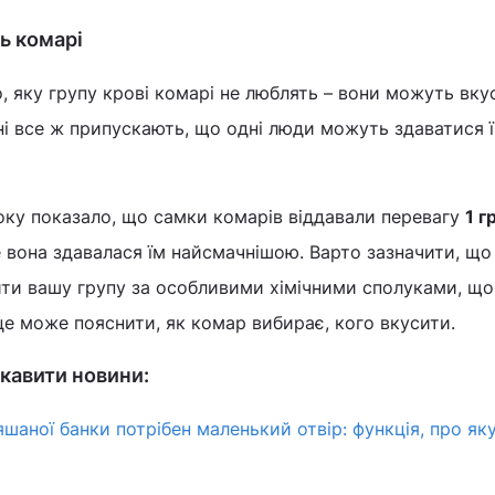
ь комарі
 яку групу крові комарі не люблять – вони можуть вку
ні все ж припускають, що одні люди можуть здаватися 
ку показало, що самки комарів віддавали перевагу
1 г
 вона здавалася їм найсмачнішою. Варто зазначити, що
ити вашу групу за особливими хімічними сполуками, що
це може пояснити, як комар вибирає, кого вкусити.
кавити новини:
шаної банки потрібен маленький отвір: функція, про як