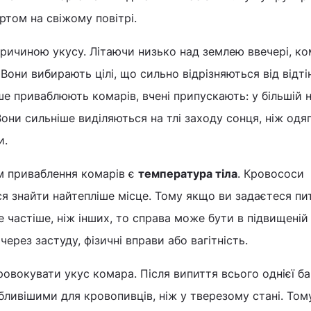
ртом на свіжому повітрі.
ричиною укусу. Літаючи низько над землею ввечері, ко
 Вони вибирають цілі, що сильно відрізняються від відті
ше приваблюють комарів, вчені припускають: у більшій 
они сильніше виділяються на тлі заходу сонця, ніж одяг
и.
 приваблення комарів є
температура тіла
. Кровососи
ься знайти найтепліше місце. Тому якщо ви задаєтеся пи
 частіше, ніж інших, то справа може бути в підвищеній
через застуду, фізичні вправи або вагітність.
овокувати укус комара. Після випиття всього однієї б
бливішими для кровопивців, ніж у тверезому стані. Том