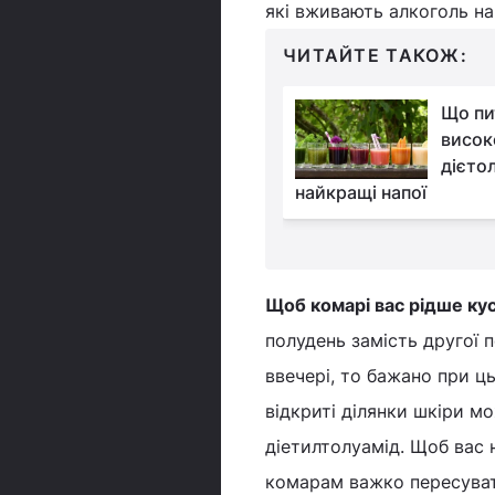
які вживають алкоголь на 
ЧИТАЙТЕ ТАКОЖ:
Мухи ненавидять їхній
Що пи
запах: експерти
висок
назвали 10 рослин,
дієто
вирощувати у саду
найкращі напої
Щоб комарі вас рідше ку
полудень замість другої 
ввечері, то бажано при ц
відкриті ділянки шкіри м
діетилтолуамід. Щоб вас 
комарам важко пересуват