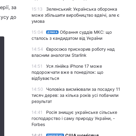
рії, за
15:13
Зеленський: Українська оборонка
може збільшити виробництво вдвічі, але є
кусу до
умова
15:04
Обрання суддів МКС: що
ДУМКА
сталось з кандидатом від України
14:54
Євросоюз прискорив роботу над
власним аналогом Starlink
14:51
Уся лінійка iPhone 17 може
подорожчати вже в понеділок: що
відбувається
14:50
Чоловіка висміювали за посадку 11
тисяч дерев: за кілька років усі побачили
результат
14:41
Росія знищує українське сільське
господарство і саму природу України, -
Forbes
14:41
США щомісяця
ОНОВЛЕНО