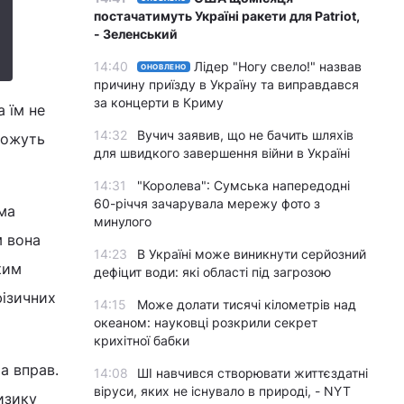
постачатимуть Україні ракети для Patriot,
- Зеленський
14:40
Лідер "Ногу свело!" назвав
ОНОВЛЕНО
причину приїзду в Україну та виправдався
за концерти в Криму
 їм не
14:32
Вучич заявив, що не бачить шляхів
можуть
для швидкого завершення війни в Україні
14:31
"Королева": Сумська напередодні
60-річчя зачарувала мережу фото з
ма
минулого
м вона
14:23
В Україні може виникнути серйозний
ким
дефіцит води: які області під загрозою
фізичних
14:15
Може долати тисячі кілометрів над
океаном: науковці розкрили секрет
крихітної бабки
а вправ.
14:08
ШІ навчився створювати життєздатні
віруси, яких не існувало в природі, - NYT
изику