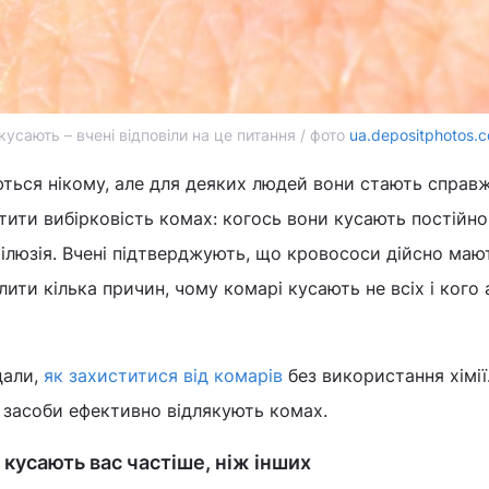
усають – вчені відповіли на це питання / фото
ua.depositphotos.
ться нікому, але для деяких людей вони стають справ
ити вибірковість комах: когось вони кусають постійно,
не ілюзія. Вчені підтверджують, що кровососи дійсно маю
лити кілька причин, чому комарі кусають не всіх і кого
дали,
як захиститися від комарів
без використання хімії
 засоби ефективно відлякують комах.
 кусають вас частіше, ніж інших