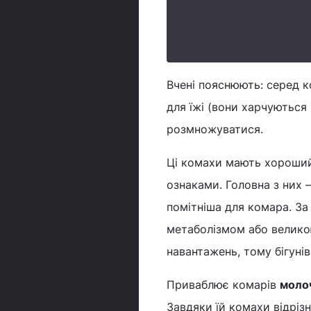
Вчені пояснюють: серед к
для їжі (вони харчуються
розмножуватися.
Ці комахи мають хороший 
ознаками. Головна з них 
помітніша для комара. За
метаболізмом або великою
навантажень, тому бігунів
Приваблює комарів
моло
Завдяки їй комахи відрізн