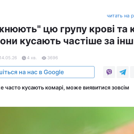
читать на 
нюють" цю групу крові та 
вони кусають частіше за ін
 14.05.26
4 хв.
3696
іться на нас в Google
е часто кусають комарі, може виявитися зовсім