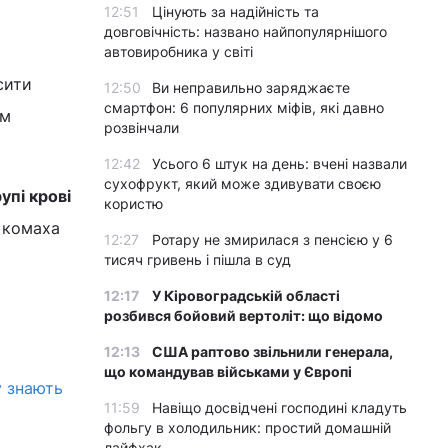
12:51
Цінують за надійність та
довговічність: названо найпопулярнішого
автовиробника у світі
сити
12:50
Ви неправильно заряджаєте
смартфон: 6 популярних міфів, які давно
їм
розвінчали
12:42
Усього 6 штук на день: вчені назвали
сухофрукт, який може здивувати своєю
рупі крові
користю
 комаха
12:27
Ротару не змирилася з пенсією у 6
тисяч гривень і пішла в суд
12:17
У Кіровоградській області
розбився бойовий вертоліт: що відомо
12:13
США раптово звільнили генерала,
що командував військами у Європі
у знають
11:59
Навіщо досвідчені господині кладуть
фольгу в холодильник: простий домашній
лайфхак