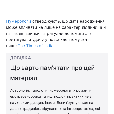
Нумерологи
стверджують, що дата народження
Головна
Війна
може впливати не лише на характер людини, а й
на те, які звички та ритуали допомагають
Україна
Політика
притягувати удачу у повсякденному житті,
Економіка
Світ
пише
The Times of India.
Спорт
Наука
ДОВІДКА
Що варто пам'ятати про цей
Техно і зв'язок
Лайт
матеріал
Зброя
Інциденти
Здоров'я
Туризм
Астрологія, тарологія, нумерологія, хіромантія,
екстрасенсорика та інші подібні практики не є
Цікавинки
Погода
науковими дисциплінами. Вони ґрунтуються на
давніх традиціях, віруваннях та інтерпретаціях, які
Екологія
Регіони