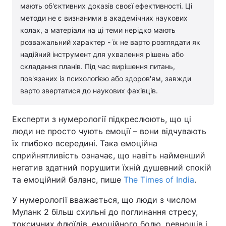
мають об'єктивних доказів своєї ефективності. Ці
методи не є визнаними в академічних наукових
колах, а матеріали на ці теми нерідко мають
розважальний характер - їх не варто розглядати як
надійний інструмент для ухвалення рішень або
складання планів. Під час вирішення питань,
пов'язаних із психологією або здоров'ям, завжди
варто звертатися до наукових фахівців.
Експерти з нумерології підкреслюють, що ці
люди не просто чують емоції – вони відчувають
їх глибоко всередині. Така емоційна
сприйнятливість означає, що навіть найменший
негатив здатний порушити їхній душевний спокій
та емоційний баланс, пише
The Times of India
.
У нумерології вважається, що люди з числом
Муланк 2 більш схильні до поглинання стресу,
токсичних флюїдів, емоційного болю, ревнощів і