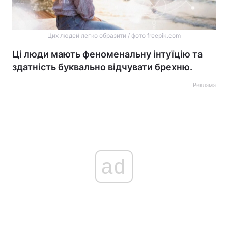
Цих людей легко образити / фото freepik.com
Ці люди мають феноменальну інтуїцію та
здатність буквально відчувати брехню.
Реклама
ad