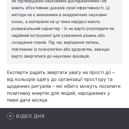
не підтверджені науковими дослідженнями і не
мають об'єктивних доказів своєї ефективності. Ці
Лонгріди
методи не є визнаними в академічних наукових
колах, а матеріали на ці теми нерідко мають
Відео з Youtube
Статті
розважальний характер - їх не варто розглядати як
надійний інструмент для ухвалення рішень або
Інтерв'ю
Думки
складання планів. Під час вирішення питань,
пов'язаних із психологією або здоров'ям, завжди
Архів
Вакансії
варто звертатися до наукових фахівців.
Контакти
Експерти радять звертати увагу на прості дії –
Послуги
від кольорів одягу до організації простору та
щоденних ритуалів – які нібито можуть посилити
позитивну енергію для людей, народжених у
певні дати місяця.
ВІДЕО ДНЯ