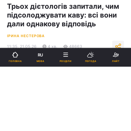
Трьох дієтологів запитали, чим
підсолоджувати каву: всі вони
дали однакову відповідь
ІРИНА НЕСТЕРОВА
11:35, 21.05.26
4 хв.
48663
RU
МОВА
ГОЛОВНА
РОЗДІЛИ
ПОГОДА
ЛАЙТ
Підпишіться на нас в Google