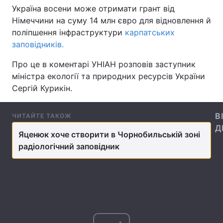
Україна восени може отримати грант від
Німеччини на суму 14 млн євро для відновлення й
поліпшення інфраструктури
карпатських
Головна
Війна
заповідників.
Про це в коментарі УНІАН розповів заступник
Україна
Політика
міністра екології та природних ресурсів України
Економіка
Світ
Сергій Курикін.
Спорт
Наука
В
ЧИТАЙТЕ ТАКОЖ
Д
Техно і зв'язок
Лайт
Яценюк хоче створити в Чорнобильській зоні
радіологічний заповідник
Зброя
Інциденти
Здоров'я
Туризм
Цікавинки
Погода
Екологія
Регіони