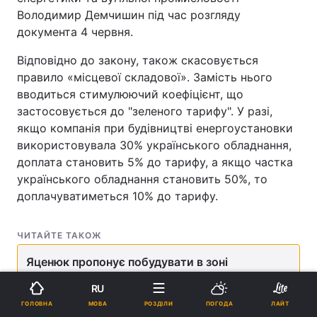
Володимир Демчишин під час розгляду
документа 4 червня.
Відповідно до закону, також скасовується
правило «місцевої складової». Замість нього
вводиться стимулюючий коефіцієнт, що
застосовується до "зеленого тарифу". У разі,
якщо компанія при будівництві енергоустановки
використовувала 30% українського обладнання,
доплата становить 5% до тарифу, а якщо частка
українського обладнання становить 50%, то
доплачуватиметься 10% до тарифу.
ЧИТАЙТЕ ТАКОЖ
Яценюк пропонує побудувати в зоні
відчуження ЧАЕС сонячну електростанцію
RU
МОВА
ГОЛОВНА
РОЗДІЛИ
ПОГОДА
ЛАЙТ
Як повідомляв УНІАН, 4 червня Верховна Рада