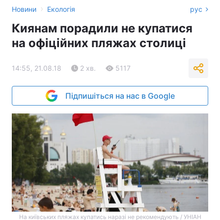
›
Новини
Екологія
рус
Киянам порадили не купатися
на офіційних пляжах столиці
14:55, 21.08.18
2 хв.
5117
Підпишіться на нас в Google
На київських пляжах купатись наразі не рекомендують / УНІАН