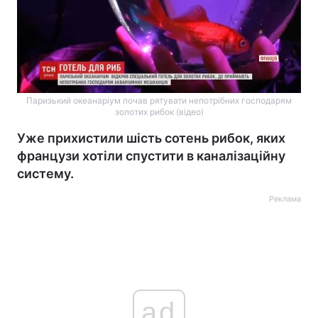
Паризький океанаріум почав рятувати непотрібних господарям
золотих рибок (відео)
Уже прихистили шість сотень рибок, яких
французи хотіли спустити в каналізаційну
систему.
Реклама
ad