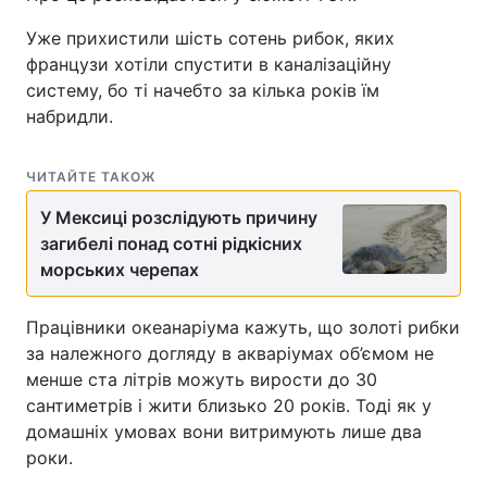
Уже прихистили шість сотень рибок, яких
Лонгріди
французи хотіли спустити в каналізаційну
систему, бо ті начебто за кілька років їм
Відео з Youtube
Статті
набридли.
Інтерв'ю
Думки
ЧИТАЙТЕ ТАКОЖ
Архів
Вакансії
У Мексиці розслідують причину
загибелі понад сотні рідкісних
Контакти
морських черепах
Послуги
Працівники океанаріума кажуть, що золоті рибки
за належного догляду в акваріумах об’ємом не
менше ста літрів можуть вирости до 30
сантиметрів і жити близько 20 років. Тоді як у
домашніх умовах вони витримують лише два
роки.