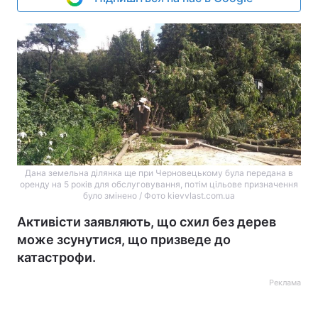
Дана земельна ділянка ще при Черновецькому була передана в
оренду на 5 років для обслуговування, потім цільове призначення
було змінено / Фото kievvlast.com.ua
Активісти заявляють, що схил без дерев
може зсунутися, що призведе до
катастрофи.
Реклама