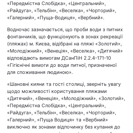
«Передмістна Слобідка», «Центральний»,
«Райдуга», «Тельбін», «Веселка», «Чорторий»,
«Галерний», «Пуща-Водиця», «Вербний».
Водночас зазначається, що проби води з питних
фонтанчиків, що функціонують в зонах рекреації
(пляжах) м. Києва, відібрані на пляжі «Золотий»,
«Молодіжний», «Венеція», «Веселка», «Дитячий»
відповідають вимогам ДСанПіН 2.2.4-171-10
«Гігієнічні вимоги до води питної, призначеної
для споживання людиною».
«Шановні кияни та гості столиці, зверніть увагу
щодо можливості користування пляжами
«Дитячий», «Венеція», «Молодіжний», «Золотий»,
«Передмістна Слобідка», «Центральний»,
«Райдуга», «Тельбін», «Веселка», «Чорторий»,
«Галерний», «Пуща Водиця» та «Вербний»
виключно як зонами відпочинку без купання до