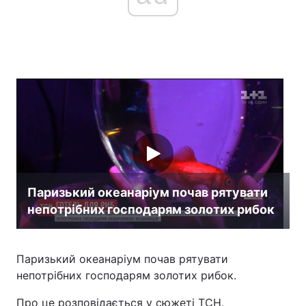
Головна
Війна
Україна
Політика
Економіка
Світ
Спорт
Наука
Техно і зв'язок
Лайт
Паризький океанаріум почав рятувати
непотрібних господарям золотих рибок
Зброя
Інциденти
Здоров'я
Туризм
Паризький океанаріум почав рятувати
Цікавинки
Погода
непотрібних господарям золотих рибок.
Екологія
Регіони
Про це розповідається у сюжеті ТСН.