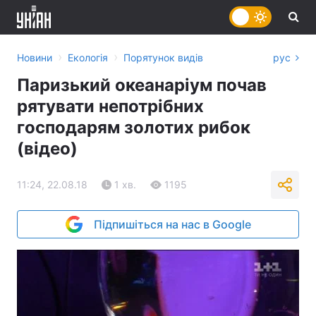
›
›
Новини
Екологія
Порятунок видів
рус
Паризький океанаріум почав
рятувати непотрібних
господарям золотих рибок
(відео)
11:24, 22.08.18
1 хв.
1195
Підпишіться на нас в Google