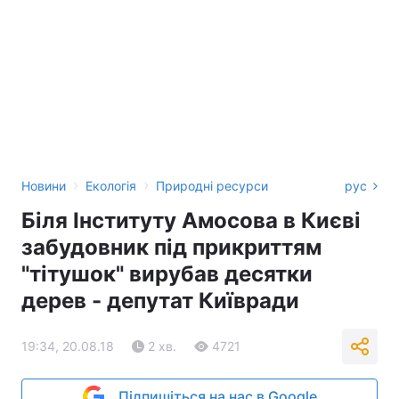
›
›
Новини
Екологія
Природні ресурси
рус
Біля Інституту Амосова в Києві
забудовник під прикриттям
"тітушок" вирубав десятки
дерев - депутат Київради
19:34, 20.08.18
2 хв.
4721
Підпишіться на нас в Google