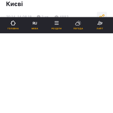
Києві
20:14, 14.08.18
2 хв.
4883
RU
МОВА
ГОЛОВНА
РОЗДІЛИ
ПОГОДА
ЛАЙТ
Підпишіться на нас в Google
Ізраїль зацікавлений взяти участь в будівництві сучасного
сміттєпереробного заводу в Києві
Мер столиці сьогодні обговорив з міністром
екології Ізраїлю можливі напрямки
співпраці.
Реклама