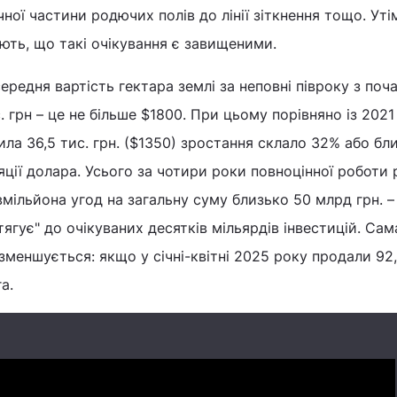
чної частини родючих полів до лінії зіткнення тощо. Уті
ть, що такі очікування є завищеними.
ередня вартість гектара землі за неповні півроку з поч
 грн – це не більше $1800. При цьому порівняно із 2021
ила 36,5 тис. грн. ($1350) зростання склало 32% або бл
ляції долара. Усього за чотири роки повноцінної роботи 
вмільйона угод на загальну суму близько 50 млрд грн. –
тягує" до очікуваних десятків мільярдів інвестицій. Сам
зменшується: якщо у січні-квітні 2025 року продали 92,9
а.