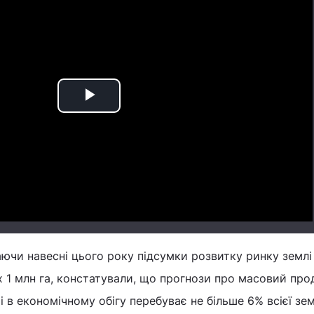
Play
Video
аючи навесні цього року підсумки розвитку ринку землі 
 1 млн га, констатували, що прогнози про масовий пр
і в економічному обігу перебуває не більше 6% всієї зем