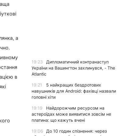
раща
буткові
лянка, а
чно.
ативному
19:23
Дипломатичний контранаступ
остання
України на Вашингтон захлинувся, - The
Atlantic
ацією в
19:21
5 найкращих бездротових
які
навушників для Android: фахівці назвали
головні хіти
19:19
Найдорожчим ресурсом на
астероїдах може виявитися зовсім не
кого
платина: що кажуть вчені
19:06
До 10 годин спізнення: через