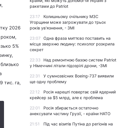
країни, які можуть допомогти Україні з
м,
ракетами до Patriot
23:17
Колишньому очільнику МЗС
Угорщини може загрожувати до трьох
атку 2026
років ув'язнення, - ЗМІ
 роком,
23:07
Одна фраза миттєво поставить на
місце зверхню людину: психолог розкрила
изько 5%
секрет
ринку,
22:33
Над ремонтною базою систем Patriot
 близько
у Німеччині літали підозрілі дрони, -ЗМІ
а
22:31
У сумнозвісних Boeing-737 виявили
ще одну проблему
 тис. га,
22:12
Росія нарешті повертає свій ядерний
крейсер за $5 млрд, але є проблема
22:01
Росія збирається остаточно
анексувати частину Грузії, - країни НАТО
21:51
Під час візитів Путіна до регіонів на