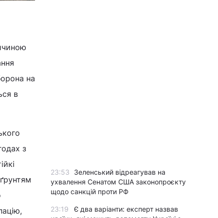
ричиною
ання
борона на
ься в
ького
годах з
ійкі
23:53
Зеленський відреагував на
дґрунтям
ухвалення Сенатом США законопроєкту
щодо санкцій проти РФ
о
23:19
Є два варіанти: експерт назвав
пацію,