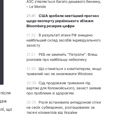
АЗС з’являється багато дешевого бензину,
– Le Monde
21:41
США зробили невтішний прогноз
щодо експорту українського збіжжя:
Bloomberg розкрив цифри
21:32
В результаті атаки РФ знищено
найбільший склад засобів індивідуального
захисту
21:21
РЕБ не замінить "Петріоти": Флеш
розповів про найбільшу небезпеку
21:20
Що станеться з комп’ютером, якщо
тривалий час не оновлювати Windows
20:39
Суд продовжив тримання під
вартою для Коломойського, захист заявив
після
про проблеми зі здоров'ям
одаж
20:35
Росія встановила антидронові сітки
на своїх субмаринах, розташованих за
лі, що
тисячі кілометрів від України