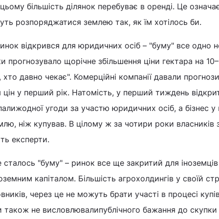
 цьому більшість ділянок перебуває в оренді. Це означа
уть розпоряджатися землею так, як їм хотілось би.
ринок відкрився для юридичних осіб – "буму" все одно н
ки прогнозувало щорічне збільшення ціни гектара на 10–
, хто давно чекає". Комерційні компанії давали прогнози
цін у перший рік. Натомість, у перший тиждень відкри
лали
жодної угоди за участю юридичних осіб, а бізнес у
лю, ніж купував. В цілому ж за чотири роки власників 
уть експерти.
 сталось "буму" – ринок все ще закритий для іноземців
оземним капіталом. Більшість агрохолдингів у своїй ст
ників, через це не можуть брати участі в процесі купів
ги також не висловлювали
публічного бажання до скупки 