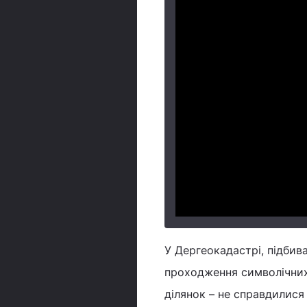
У Дергеокадастрі, підбив
проходження символічних
ділянок – не справдилися 