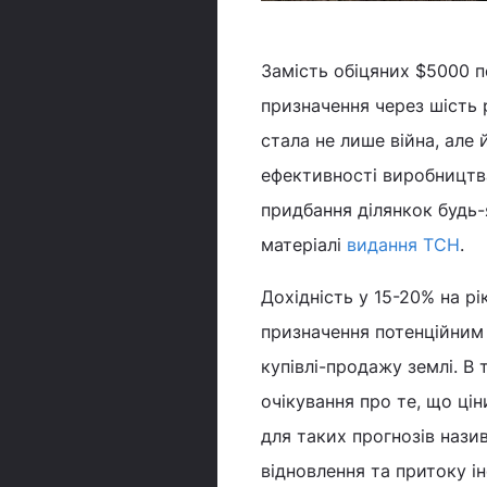
Замість обіцяних $5000 п
призначення через шість 
стала не лише війна, але
ефективності виробництва
придбання ділянкок будь-
матеріалі
видання ТСН
.
Дохідність у 15-20% на р
призначення потенційним 
купівлі-продажу землі. В 
очікування про те, що цін
для таких прогнозів нази
відновлення та притоку ін