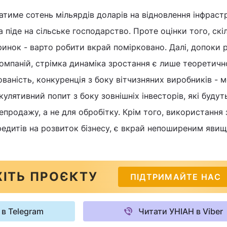
ватиме сотень мільярдів доларів на відновлення інфрас
а піде на сільське господарство. Проте оцінки того, скі
ринок - варто робити вкрай помірковано. Далі, допоки 
компаній, стрімка динаміка зростання є лише теоретич
ованість, конкуренція з боку вітчизняних виробників - 
улятивний попит з боку зовнішніх інвесторів, які будут
епродажу, а не для обробітку. Крім того, використання 
едитів на розвиток бізнесу, є вкрай непоширеним явище
ІТЬ ПРОЄКТУ
ПІДТРИМАЙТЕ НАС
 в Telegram
Читати УНІАН в Viber