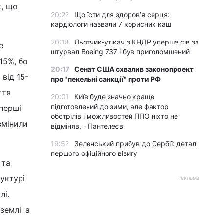
є, що
20:22
Що їсти для здоров’я серця:
кардіологи назвали 7 корисних каш
20:18
Льотчик-утікач з КНДР уперше сів за
е
штурвал Boeing 737 і був приголомшений
15%, бо
20:17
Сенат США схвалив законопроект
 від 15-
про "пекельні санкції" проти РФ
ття
20:01
Київ буде значно краще
підготовлений до зими, але фактор
 перші
обстрілів і можливостей ППО ніхто не
змінили
відміняв, - Пантелеєв
19:52
Зеленський прибув до Сербії: деталі
першого офіційного візиту
 та
руктурі
Реклама
лі.
землі, а