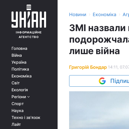
›
›
Новини
Економіка
Аг
ЗМІ назвали
ІНФОРМАЦІЙНЕ
подорожчала 
АГЕНТСТВО
лише війна
Головна
Війна
Україна
Григорій Бондар
14:11, 07.0
Політика
Економіка
Підпиш
Світ
Екологія
Регіони
Спорт
Наука
Техно і зв'язок
Лайт