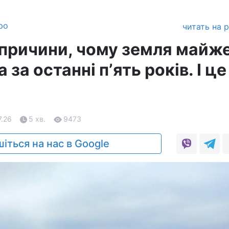
ро
читать на 
 причини, чому земля майже
за останні пʼять років. І це
7.26
5 хв.
9473
іться на нас в Google