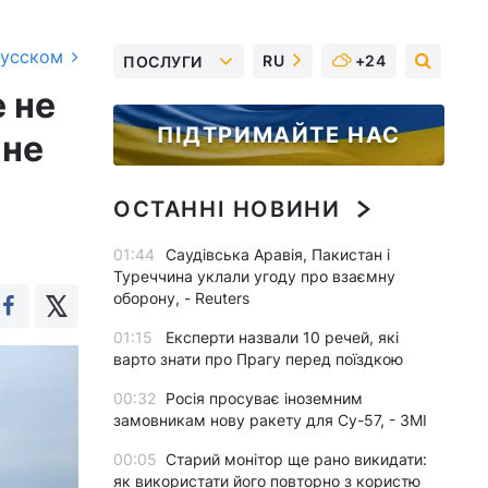
русском
RU
+24
ПОСЛУГИ
 не
ПІДТРИМАЙТЕ НАС
 не
ОСТАННІ НОВИНИ
01:44
Саудівська Аравія, Пакистан і
Туреччина уклали угоду про взаємну
оборону, - Reuters
01:15
Експерти назвали 10 речей, які
варто знати про Прагу перед поїздкою
00:32
Росія просуває іноземним
замовникам нову ракету для Су-57, - ЗМІ
00:05
Старий монітор ще рано викидати:
як використати його повторно з користю