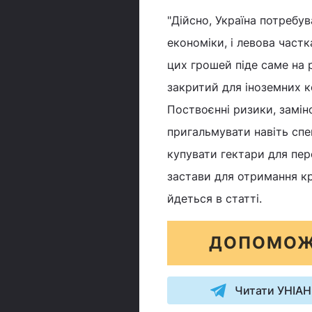
"Дійсно, Україна потребу
економіки, і левова частк
цих грошей піде саме на 
закритий для іноземних 
Поствоєнні ризики, замін
пригальмувати навіть спек
купувати гектари для пер
застави для отримання кр
йдеться в статті.
ДОПОМОЖ
Читати УНІАН