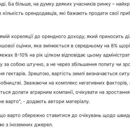
ді. Ба більше, на думку деяких учасників ринку – найк
к кількість орендодавців, які бажають продати свої при
рямій кореляції до орендного доходу, який приносить ді
шової оцінки, яка змінюється в середньому на 8% щорі
 межах 8-10% на рік цілком відповідає цьому адміністр
ну за собою штучно, а не через збільшення попиту чи зр
я гектарів. Зрештою, вартість землі визначається ситу
бництві. Зважаючи на комплекс негативних факторів, 
ься долати аграрним компанії, очікувати на зростання
не варто", - додають автори матеріалу.
 що варто обережно ставитися до очікувань щодо швид
лю з іноземних джерел.