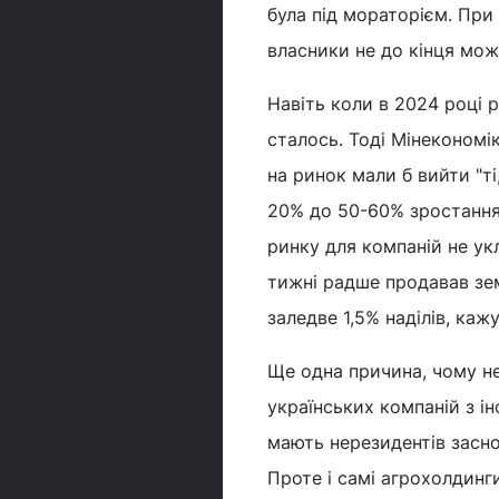
була під мораторієм. При
власники не до кінця мож
Навіть коли в 2024 році 
сталось. Тоді Мінекономі
на ринок мали б вийти "ті
20% до 50-60% зростання 
ринку для компаній не ук
тижні радше продавав зем
заледве 1,5% наділів, каж
Ще одна причина, чому не
українських компаній з ін
мають нерезидентів заснов
Проте і самі агрохолдин