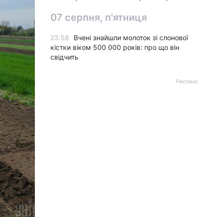
07 серпня, п'ятниця
23:58
Вчені знайшли молоток зі слонової
кістки віком 500 000 років: про що він
свідчить
Реклама