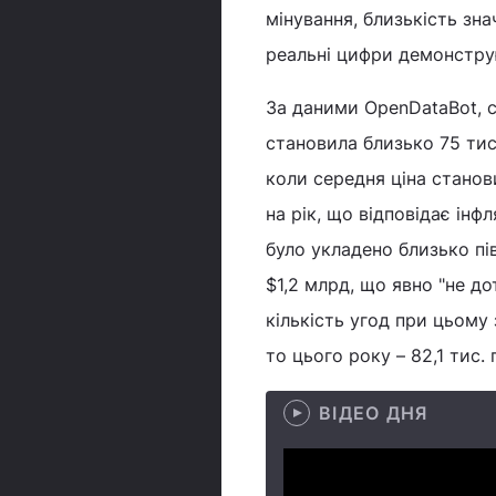
мінування, близькість зна
реальні цифри демонструю
За даними OpenDataBot, с
становила близько 75 тис.
коли середня ціна станов
на рік, що відповідає інф
було укладено близько пі
$1,2 млрд, що явно "не до
кількість угод при цьому 
то цього року – 82,1 тис. г
ВІДЕО ДНЯ