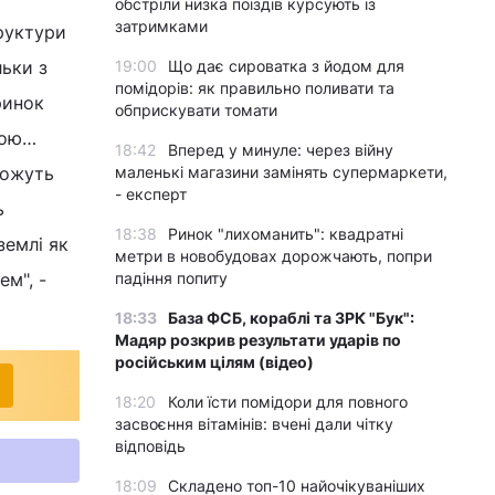
обстріли низка поїздів курсують із
затримками
труктури
льки з
19:00
Що дає сироватка з йодом для
помідорів: як правильно поливати та
ринок
обприскувати томати
ною…
18:42
Вперед у минуле: через війну
можуть
маленькі магазини замінять супермаркети,
- експерт
ь
18:38
Ринок "лихоманить": квадратні
землі як
метри в новобудовах дорожчають, попри
м", -
падіння попиту
18:33
База ФСБ, кораблі та ЗРК "Бук":
Мадяр розкрив результати ударів по
російським цілям (відео)
18:20
Коли їсти помідори для повного
засвоєння вітамінів: вчені дали чітку
відповідь
18:09
Складено топ-10 найочікуваніших