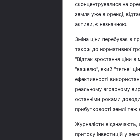
сконцентрувалися на орен
земля уже в оренді, відта
активи, є незначною.
Зміна ціни перебуває в п
також до нормативної гро
"Відтак зростання ціни в
"важелю", який "тягне" ці
ефективності використанн
реальному аграрному виро
останніми роками доводит
прибутковості землі теж 
Журналісти відзначають,
притоку інвестицій у зем