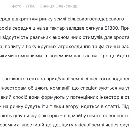
фото - УНІАН, Синиця Олександр
еред відкриттям ринку землі сільськогосподарського
років середня ціна за гектар заледве сягнула $1800. П
 й відсутність реальних економічних стимулів для зрост
, попиту з боку крупних агрохолдингів та фактична за
якими компаніями із іноземним капіталом. Про це йдет
ік з кожного гектара придбаної землі сільськогосподарс
інвесторам обіцяють компанії, що спеціалізуються на у
такий спосіб вони формують у потенційних інвесторів ст
и на ринку будуть іти тільки вгору, йдеться в статті. Пі
вають цілу низку факторів – від майбутнього повоєнног
оземних інвестицій до дефіциту якісної землі через оку