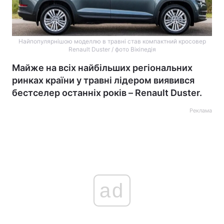
Найпопулярнішою моделлю в травні став компактний кросовер
Renault Duster / фото Вікіпедія
Майже на всіх найбільших регіональних
ринках країни у травні лідером виявився
бестселер останніх років – Renault Duster.
Реклама
ad