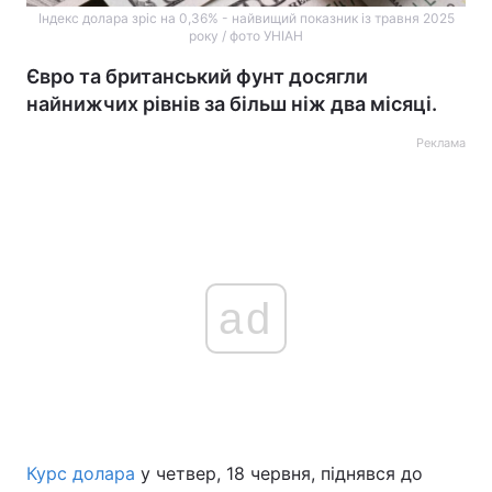
Індекс долара зріс на 0,36% - найвищий показник із травня 2025
року / фото УНІАН
Євро та британський фунт досягли
найнижчих рівнів за більш ніж два місяці.
Реклама
ad
Курс долара
у четвер, 18 червня, піднявся до