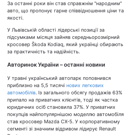
За останні роки він став справжнім "народним"
Тема оформлення
авто, що пропонує гарне співвідношення ціни та
якості.
У Львівській області лідерські позиції за
підсумками місяця зайняв середньорозмірний
кросовер Škoda Kodiaq, який українці обирають
за практичність та надійність.
Авторинок України – останні новини
У травні український автопарк поповнився
приблизно на 5,5 тисячі
нових легкових
автомобілів
. Із загального обсягу продажів 63%
припало на приватних клієнтів, тоді як частка
юридичних осіб становила 37%. У приватних
покупців найпопулярнішою моделлю автомобіля
став кросовер Mazda CX-5. У корпоративному
сегменті зі значним відривом лідирує Renault