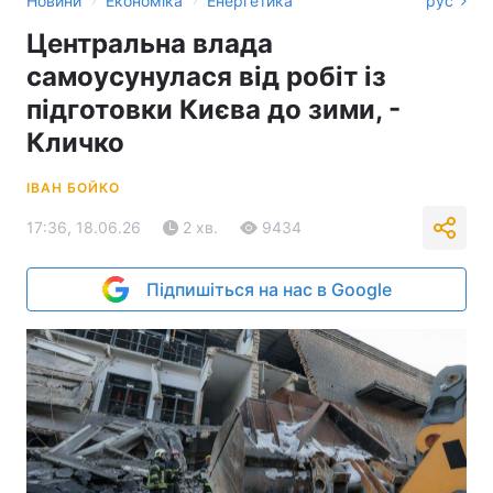
Новини
Економіка
Енергетика
рус
Центральна влада
самоусунулася від робіт із
підготовки Києва до зими, -
Кличко
ІВАН БОЙКО
17:36, 18.06.26
2 хв.
9434
Підпишіться на нас в Google