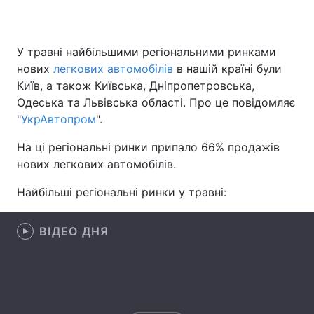
У травні найбільшими регіональними ринками
Головна
Війна
нових
легкових автомобілів
в нашій країні були
Київ, а також Київська, Дніпропетровська,
Україна
Політика
Одеська та Львівська області. Про це повідомляє
"
УкрАвтопром
".
Економіка
Світ
На ці регіональні ринки припало 66% продажів
Спорт
Наука
нових легкових автомобілів.
Техно і зв'язок
Лайт
Найбільші регіональні ринки у травні:
Зброя
Інциденти
ВІДЕО ДНЯ
Здоров'я
Туризм
Цікавинки
Погода
Екологія
Регіони