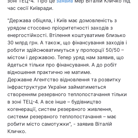
зоні ТЕЦ-4. Про це
заявив
мер Віталій Кличко під
час сесії Київради.
"Держава обіцяла, і Київ має домовленість з
урядом стосовно пріоритетності заходів з
енергостійкості. Втілення коштуватиме близько
30 млрд грн. А також, що фінансування заходів і
роботи здійснюватимуться у пропорції 50/50 –
містом і державою. Тепер уряд нам заявив, що
йдеться тільки про фінансування. А до робіт
відношення практично не матиме.
Державне Агентство відновлення та розвитку
інфраструктури України займатиметься
створенням резервного теплопостачання тільки
в зоні ТЕЦ-4. А все інше – будівництво
когенерації, систем резервного живлення,
системи резервного теплопостачання – має
робити місто самотужки", - заявив Віталій
Кличко.