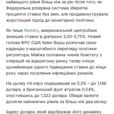
найвищого рівня більш ніж за рік після того, як
Федеральна резервна система зберегла
процентні ставки без змін, але продемонструвала
жорсткіший підхід до монетарної політики.
Як пише
Reuters
, американський центробанк
залишив ставки в діапазоні 3,50–3,75%. Новий
голова ФРС США Кевін Ворш розпочав свою
каденцію з масштабного перегляду політики
регулятора. Майже половина членів Комітету з
операцій на відкритому ринку тепер очікує
щонайменше одного підвищення ставки до кінця
року через посилення інфляційних ризиків.
На цьому тлі євро подешевшав на 0,3% – до 1,146
долара, а британський фунт втратив 0,54%,
опустившись до 1,322 долара. Обидві валюти
досягли найнижчих рівнів за більш ніж два місяці.
Індекс долара, який відображає його динаміку