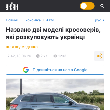
›
›
Новини
Економіка
Авто
рус
Названо дві моделі кросоверів,
які розкуповують українці
ІЛЛЯ ВЕДМЕДЕНКО
17:42, 18.06.26
2 хв.
1293
Підпишіться на нас в Google