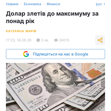
›
›
Новини
Економіка
Фінанси
рус
Долар злетів до максимуму за
понад рік
КАТЕРИНА ЖИРІЙ
17:23, 18.06.26
3 хв.
24015
Підпишіться на нас в Google