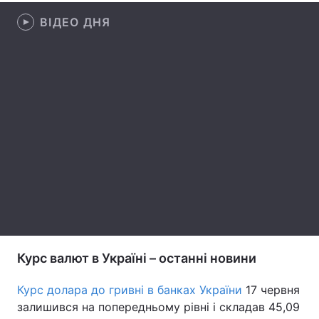
ВІДЕО ДНЯ
Лонгріди
Відео з Youtube
Статті
Інтерв'ю
Думки
Архів
Вакансії
Контакти
Послуги
Курс валют в Україні – останні новини
Курс долара до гривні в банках України
17 червня
залишився на попередньому рівні і складав 45,09