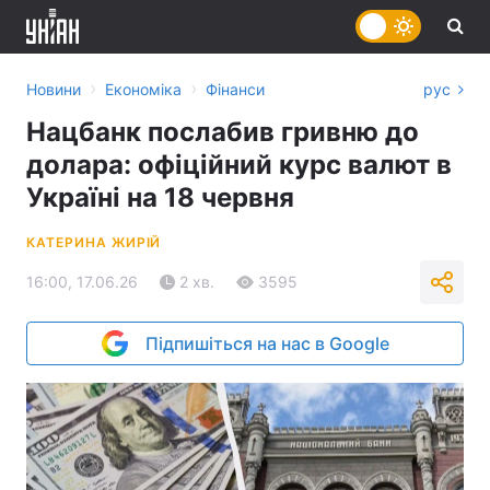
›
›
Новини
Економіка
Фінанси
рус
Нацбанк послабив гривню до
долара: офіційний курс валют в
Україні на 18 червня
КАТЕРИНА ЖИРІЙ
16:00, 17.06.26
2 хв.
3595
Підпишіться на нас в Google