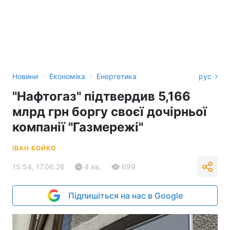
›
›
Новини
Економіка
Енергетика
рус
"Нафтогаз" підтвердив 5,166
млрд грн боргу своєї дочірньої
компанії "Газмережі"
ІВАН БОЙКО
15:54, 17.06.26
4 хв.
699
Підпишіться на нас в Google