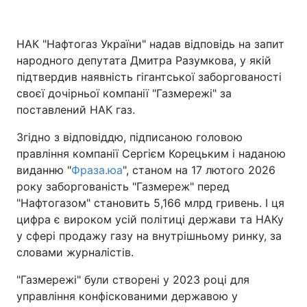
НАК "Нафтогаз України" надав відповідь на запит
народного депутата Дмитра Разумкова, у якій
підтвердив наявність гігантської заборгованості
своєї дочірньої компанії "Газмережі" за
поставлений НАК газ.
Згідно з відповіддю, підписаною головою
правління компанії Сергієм Корецьким і наданою
виданню "
Фраза.юа
", станом на 17 лютого 2026
року заборгованість "Газмереж" перед
"Нафтогазом" становить 5,166 млрд гривень. І ця
цифра є вироком усій політиці держави та НАКу
у сфері продажу газу на внутрішньому ринку, за
словами журналістів.
"Газмережі" були створені у 2023 році для
управління конфіскованими державою у