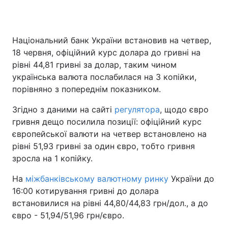
Національний банк України встановив на четвер,
Головна
Війна
18 червня, офіційний курс долара до гривні на
рівні 44,81 гривні за долар, таким чином
Україна
Політика
українська валюта послабилася на 3 копійки,
порівняно з попереднім показником.
Економіка
Світ
Згідно з даними на сайті
регулятора
, щодо євро
Спорт
Наука
гривня дещо посилила позиції: офіційний курс
європейської валюти на четвер встановлено на
Техно і зв'язок
Лайт
рівні 51,93 гривні за один євро, тобто гривня
Зброя
Інциденти
зросла на 1 копійку.
На
Здоров'я
міжбанківському валютному ринку
Туризм
України до
16:00 котирування гривні до долара
Цікавинки
Погода
встановилися на рівні 44,80/44,83 грн/дол., а до
євро - 51,94/51,96 грн/євро.
Екологія
Регіони