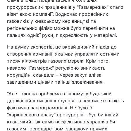
Саме з їхньої подачі засилля колишніх
прокурорських працівників у "Газмережах" стало
візитівкою компанії. Водночас професійних
газовиків у київському керівництві та
регіональних філіях можна було перелічити на
пальцях однієї руки, підкреслюють у матеріалі.
На думку експертів, це вкрай дивний підхід до
створення компанії, яка має управляти сотнями
тисяч кілометрів газових мереж. Крім того,
навколо "Газмереж" регулярно виникають
корупційні скандали – через закупівлі за
завищеними цінами та інші зловживання.
"Але головна проблема в іншому: у будь-якій
державній компанії корупція та некомпетентність
фактично запрограмовані. Не було б
"харківського клану" прокурорів – був би інший
клан, який так само неефективно управляв би
газовим господарством, завдаючи прямих