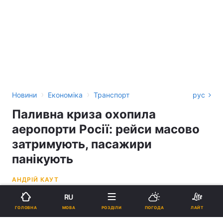
›
›
Новини
Економіка
Транспорт
рус
Паливна криза охопила
аеропорти Росії: рейси масово
затримують, пасажири
панікують
АНДРІЙ КАУТ
RU
15:44, 17.06.26
2 хв.
939
МОВА
ГОЛОВНА
РОЗДІЛИ
ПОГОДА
ЛАЙТ