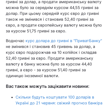
гривні за долар, а продати американську валюту
можна було за середнім курсом 44,55 гривні за
Тема оформлення
долар. При цьому середній курс євро до гривні
також не змінився і становив 52,40 гривні за
євро, а продати європейську валюту можна було
за курсом 51,75 гривні за євро.
Водночас
курс долара до гривні в "ПриватБанку"
не змінився і становив 45 гривень за долар, а
курс євро подорожчав на 10 копійок і складав
52,40 гривні за євро. Продати американську
валюту в банку можна було за курсом 44,40
гривні, а євро - за курсом 51,40 гривні за
одиницю іноземної валюти.
Вас також можуть зацікавити новини:
Скільки будуть коштувати 100 доларів в
Україні до 21 червня: свіжий прогноз банкіра